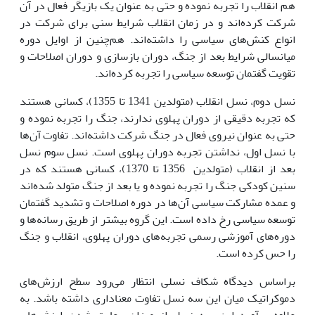
هم انقلاب را تجربه نموده و حتى به عنوان یک بازیگر فعال در آن
شرکت کرده‌اند و در زمان انقلاب شرایط سنى براى شرکت در
انواع کنش‌هاى سیاسى را داشته‌اند. هم‌چنین از اوایل دوره
میانسالى شرایط بعد از جنگ، دوران بازسازى و دوران اصلاحات و
تقویت گفتمان توسعه سیاسى را تجربه کرده‌اند.
نسل دوم، نسل انقلاب (متولدین 1341 تا 1355)، کسانى هستند
که تجربه دقیقى از دوران پهلوى ندارند، جنگ را تجربه نموده و
حتى به عنوان نیروى فعال در جنگ شرکت داشته‌اند. تفاوت آن‌ها
با نسل اول، نداشتن تجربه دوران پهلوى است. نسل سوم نسل
بعد از انقلاب (متولدین 1356 تا 1370)، کسانى هستند که در
سنین کودکى جنگ را تجربه نموده و یا بعد از جنگ متولد شده‌اند
و عمده مشارکت سیاسى آن‌ها در دوره اصلاحات و تشدید گفتمان
توسعه سیاسى رخ داده است. این گروه بیشتر از طریق رسانه‌ها و
دوره‌هاى آموزشى رسمى تجربه‌هاى دوران پهلوى، انقلاب و جنگ
را حس کرده است.
براساس دیدگاه شکاف نسلى انتظار مى‌رود سطح ارزش‌هاى
دموکراتیک میان این سه نسل تفاوت معنادارى داشته باشد. به