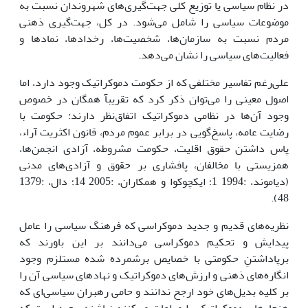
در نظام سیاسى یا توزیع کلى جهت‌گیرى‌هاى شهروندان نسبت به
موضوعات سیاسى را شامل مى‌شود. در کل، جهت‌گیرى ذهنى
مردم نسبت به سازمان‌ها، شخصیت‌ها، رخدادها، نمادها و
فعالیت‌هاى سیاسى را نشان مى‌دهد.
على‌رغم تفاسیر مختلفى که از حکومت دموکراتیک وجود دارد، اما
اصول معینى را مى‌توان ذکر کرد که تقریبآ همگان در خصوص
وجود آن‌ها در نظامى دموکراتیک اتفاق‌نظر دارند: حکومت با
رضایت عامه، پاسخ‌گویى در برابر عموم مردم، قانون اکثریت آراء،
پاس داشتن حقوق اقلیت، حکومت مشروطه، آزادى انجمن‌ها،
همزیستى با مخالفان، پافشارى بر حقوق و آزادى‌هاى مدنى
(دیاموند، :1994 1؛ ایکچوکوا و همکاران، :2005 14؛ دال، :1379
48).
نظریه‌هاى قدیم و جدید دموکراسى که فرهنگ سیاسى را عامل
پیدایش و تحکیم دموکراسى مى‌دانند بر این باورند که
برپاداشتنِ حکومتى با خصایص برشمرده شده مستلزم وجود
انگاره‌هاى ذهنى و ارزش‌هاى دموکراتیک و نهادهاى سیاسى آن را
بر کلیه بدیل‌هاى خود ارجح ندانند و حامى رهبران سیاسى‌اى که