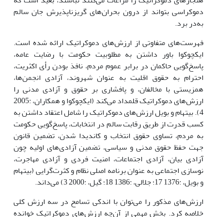
هنجارهاى دموکراتیک را مراعات مى‌کنند نباشند، بعید است که
دموکراسى بتواند از درون بحران‌هاى گریزناپذیرش جان سالم
به‌در برد.
فهرست‌هاى متفاوتى از ارزش‌هاى دموکراتیک ارائه شده است.
ایکچوکوا باور داشتن به مطلوبیت حکومت با رضایت عامه،
پاسخ‌گویى حاکمان در برابر عموم مردم، نافذ بودن رأى اکثریت،
احترام به حقوق اقلیت به عنوان شهروند، آزادى انجمن‌ها،
همزیستى با مخالفان، و پافشارى بر حقوق و آزادى مدنى را
ارزش‌هاى دموکراتیک قلمداد مى‌کند (ایکچوکوا و همکاران، :2005
4). بیتهام و بویل ارزش‌هاى دموکراتیک را شامل اعتقاد داشتن به
کسب قدرت از طریق رقابت سالم در انتخابات، پاسخ‌گویى حکومت
به مردم، تساوى حقوق انتخاب و کاندیدا شدن، تضمین قانون
جهت حفظ حقوق مدنى و سیاسى، تضمین آزادى‌هاى اولیه چون
آزادى بیان، آزادى اجتماعات، امنیت فردى و آزادى مهاجرت،
نوسازى اجتماعى به عنوان برنامه اصلى نظام و کثرت‌گرایى (بیتهام
و بویل، :1376 17؛ جلالى، :1386 18؛ گیل، :2000 3) مى‌داند.
ارزش‌هاى مذکور را مى‌توان با اندکى تسامح در سه ارزش کلى
خلاصه کرد. بخش مهمى از آن‌چه ارزش‌هاى دموکراتیک خوانده