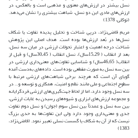
نسل بیشتر در ارزش‌هاى معنوى و مذهبى است و بالعکس، در
ارزش‌هاى مادى این دو نسل، شباهت بیشترى را نشان مى‌دهد.
(توکلى، 1378)
مریم قاضى‌نژاد، درپىِ شناخت و تحلیل پدیده تفاوت یا شکاف
نسل‌ها در بُعد ارزش‌ها بوده است. هدف اصلى این پژوهش
شناخت درجه اهمیت و اعتبار تحولات ارزشى در میان سه نسل،
بعد از انقلاب ( 29ـ15سال)، نسل انقلاب ( 45ـ30سال) و قبل از
انقلاب( 65ـ46سال) و شناسایى تفاوت‌هاى معنى‌دارى ارزشى در
بین سه نسل به صورت مقطعى بوده است. داده‌هاى به‌دست آمده
گویاى آن است که هرچند برخى شباهت‌هاى ارزشى مرتبط با
سطوح اجتماعى و ملى مانند نظم و امنیت، همکارى و توسعه و... در
سه نسل وجود دارد، اما از لحاظ جهت‌گیرى‌هاى ارزشى فردگرایانه
و مجموعه ارزش‌هاى ابزارى و شیوه‌هاى رسیدن به غایات ارزشى،
بین سه نسل و عمدتآ بین نسل سوم (جوان) و نسل دوم تفاوت
جدى و معنى‌دارى وجود دارد ولى این تفاوت‌ها به حدى بزرگ
نیست که از آن به شکاف یا گسست نسلى تعبیر نمود. (قاضى‌نژاد،
1383)