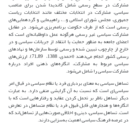
مشارکت در سطح رسمى شامل کاندیدا شدن براى مناصب
سیاسى، مشارکت در انتخابات مختلف مانند انتخابات ریاست
جمهورى، مجلس شوراى اسلامى و...، راهپیمایى و گردهمایى‌هاى
رسمى است که از طرف حکومت برنامه‌ریزى مى‌شود. در مقابل
مشارکت سیاسى غیر رسمى هرگونه عمل داوطلبانه‌اى است که
اعضاى جامعه به منظور حمایت یا انتقاد از جریانات سیاسى و در
خارج از چارچوب تبیین شده و رسمى توسط سازمان‌ها و نهادهاى
رسمى کشور انجام مى‌دهند (احمدى، 1388، 89ـ71). ارزش‌هاى
سیاسى مربوط به مشارکت، انگاره‌هاى ذهنى افراد درباره
مشارکت سیاسى را شامل مى‌شود.
تساهل سیاسى به معناى بردبارى فرد یا نظام سیاسى در قبالِ امر
سیاسى‌اى است که نسبت به آن گرایشى منفى دارد. به عبارت
دیگر تساهل ناظر بر تحمل کردن عقاید و رفتارهایى است که با
انگاره‌ها و هنجارهاى قابل قبول فرد یا نظام متساهل در تعارض
است. تساهل سیاسى، دینى و اخلاقى صورت‌هایى از تساهل‌اند که
در عرصه فرهنگ سیاسى اهمیت به‌سزایى دارند.