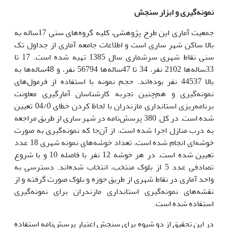
نمونه
گیرى و ابزار سنجش
جمعیت آمارى این طرح پژوهشى، کلیه گروه‌هاى سنى 17ساله به
بالا ساکن شهر سارى است و اطلاعات جامعه آمارى از جداول تک
سنى نقاط شهرى سرشمارى سال 1385 تهیه شده است. 17 تا
33ساله‌ها 2102 نفر، 34 تا 47ساله‌ها 56794 نفر، و 48ساله‌ها به
بالا 44537 نفر بوده‌اند. حجم نمونه با استفاده از فرمول‌هاى
نمونه‌گیرى و هم‌چنین تجربه کارشناسان آمارگیرى معاونت
برنامه‌ریزى استاندارى مازندران با لحاظ کردن خطاى 04/0 تعیین
شده است. در کل 380 پرسش‌نامه در شهر سارى از طریق مراجعه
به درب منازل اجرا شده است. از آن‌جا که نمونه‌گیرى به صورت
خوشه‌اى انجام شده است، تعداد خوشه‌هاى نمونه شهرى 18 عدد
تعیین شده است. در هر خوشه 12 نفر با فاصله 10 و با شروع
تصادفى عدد 5 از بلوک منتخب، انتخاب شده‌اند. دسترسى به
واحد آمارى در نقاط شهرى از طریق حوزه و بلوک صورت گرفته و از
نقشه‌هاى نمونه‌گیرى استاندارى مازندران براى نمونه‌گیرى
استفاده شده است.
در این تحقیق از دو شیوه براى سنجش اعتبار پرسش‌نامه استفاده