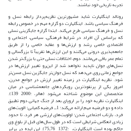
تجربه تاریخى خود نباشند.
رونالد اینگلهارت شاید مشهورترین نظریه‌پرداز رابطه نسل و
فرهنگ سیاسى باشد. اینگلهارت دو گزاره مهم در خصوص رابطه
نسل و فرهنگ سیاسى طرح مى‌کند. ابتدا گزاره جایگزینى نسلى
که براساس آن افراد در شرایط فرهنگى، سیاسى، اجتماعى و
اقتصادى خاصى رشد و ارزش‌ها و عقاید خاصى را از طریق
جامعه‌پذیرى درونى مى‌کنند و این ارزش‌ها تقریبآ تا بزرگسالى و
تمام عمر باقى مى‌مانند. دوم، اختلافات نسلى حتى با بزرگ‌تر شدن
نسل‌هاى جوان ناپدید نخواهد شد از این‌رو تغییر ارزش‌ها در
جوامع زمانى روى مى‌دهد که نسل جوان‌تر جایگزین نسل مسن‌تر
شود. نظریه اینگلهارت در زمینه تغییر ارزش در جوامع مدرن،
امروز یکى از پرنفوذترین رویکردهاى جامعه‌شناسى در میان
متخصصان این موضوع شناخته مى‌شود (هالر، :2000 139).
اینگلهارت نظریه خود را بر اروپاى بعد از جنگ جهانى دوم تطبیق
داده و دو فرضیه مهم ارائه مى‌کند: 1ــ فرضیه کمیابى: الویت‌هاى
فرد، بازتاب اجتماعى شدن: اولویت‌هاى ارزشى هر فرد، تا حدود
زیادى انعکاس شرایطى است که در طول سال‌هاى قبل از بلوغ وى
حاکم بوده است (اینگلهارت، :1372 76ـ75). این ایده در برابر