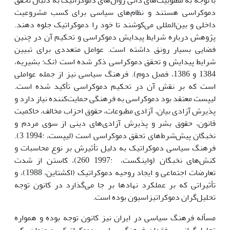
با توجه به مطلوبیت‌هاى ذاتى روال‌هاى دموکراتیک به دنبال تحقق
دموکراسى هستند و نظام‌هاى سیاسى براى کسب مشروعیت
داخلى و بین‌المللى مى‌کوشند تا خود را دموکراتیک جلوه دهند.
پژوهش درباره شرایط پیدایش دموکراسى و تحکیم آن در چنین
فضایى بسیار رونق داشته است. عوامل متعددى براى تبیین
شرایط پیدایش و تحقق دموکراسى ذکر شده است (نک: بشیریه،
1384 و 1386، فصل دوم). فرهنگ سیاسى نیز از جمله عواملى
است که بر نقش آن در تحکیم دموکراسى تأکید شده است.
لیپست معتقد بود دموکراسى به فرهنگى حمایت‌کننده نیاز دارد و
پذیرش آزادى بیان، آزادى مطبوعات، حقوق احزاب مخالف، حاکمیت
قانون، حقوق بشر و پذیرش آزادى‌هاى دینى از سوى مردم و
نخبگان پیش‌شرط‌هاى تحقق دموکراسى است (لیپست، :1994 3).
فرهنگ سیاسى دموکراتیک به دلیل تأثیرش بر نوع محاسبات و
کنش‌هاى نخبگان (واینگست، :1997 260)، کاستن از شدت
تعارضات اجتماعى و ایجاد روحیه دموکراتیک (اکشتاین، 1988)، و
تأثیراتى که بر عملکرد نهادها بر جا مى‌گذارد در کانون توجه
تحلیل‌گران دموکراتیزاسیون بوده است.
مسأله فرهنگ سیاسى در ایران نیز کانون توجه بوده و همواره