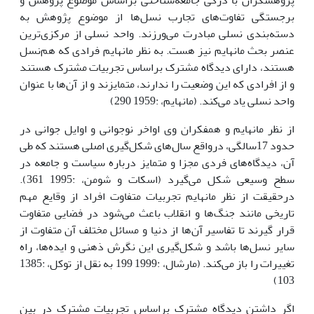
پژوهشگران با درکى جامعه‌شناختى براساس موضوع پژوهش و
برجستگى تفاوت‌هاى تجارب نسل‌ها از موضوع پژوهش به
دسته‌بندى نسلى مبادرت مى‌ورزند. واحد نسلى از مرکزى‌ترین
عنصر بحث مانهایم نیز هست. به نظر مانهایم فرادى که هم‌نسل
هستند، داراى دیدگاه مشترک براساس تجربیات مشترک هستند
و از افرادى که این وضعیت را ندارند، متمایزند و از آن‌ها با عنوان
واحد نسلى یاد مى‌کند. (مانهایم، :1959 290)
از نظر مانهایم و همفکران وى اواخر نوجوانى و اوایل جوانى در
حدود 17سالگى، درواقع سال‌هاى شکل‌گیرى اصلى هستند که طى
آن، دیدگاه‌هاى فردى مجزا و متمایز درباره سیاست و جامعه در
سطح وسیعى شکل مى‌گیرد (اسکات و شومن، :1995 361).
درحقیقت از نظر مانهایم تجربیات متفاوت افراد از وقایع مهم
تاریخى مانند جنگ‌ها و انقلاب باعث مى‌شود در فضایى متفاوت
قرار گیرند تا تفاسیر آن‌ها از دنیا و مسائل مختلف آن متفاوت از
سایر نسل‌ها باشد و شکل‌گیرى این نگرش ذهنى و ایده‌ها، راه
تغییرات را باز مى‌کند. (مارشال، :1999 199 به نقل از توکل، :1385
103)
اگر داشتن دیدگاه مشترک براساس تجربیات مشترک در بین