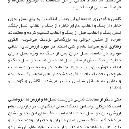
مى‌دهند. اما تعداد اندکى از این مطالعات به موضوع نسل‌ها و
فرهنگ سیاسى ارتباط دارند.
کاشى و گودرزى جامعه ایران بعد از انقلاب را به پنج نسل بدون
خاطره از جنگ و انقلاب، داراى خاطره از جنگ و انقلاب، نسل جنگ،
نسل جنگ و انقلاب، قبل از جنگ و انقلاب تقسیم کرده و معتقدند
هرچه از سنین جوانى به بزرگسالى نزدیک مى‌شویم، الگوى
رفتارى تابع ضوابط عام و کلى است. در مورد ارزش‌هاى اخلاقى
موجود در جامعه، نسل جوان پس از جنگ به ویژه نسل داراى
خاطره از جنگ بیش از سایر نسل‌ها بدبین هستند و نسل جنگ و
انقلاب خوش‌بین‌ترین نسل‌ها بوده‌اند. در زمینه دین و سیاست
هرچه بر تحصیلات افراد افزوده شده از تعلق مذهبى کاسته شده
و تمایل به مسائل سیاسى بیشتر مى‌شود. (کاشى و گودرزى،
1384)
یکى دیگر از مطالعات تجربى در زمینه نسل‌ها و ارزش‌ها، پژوهشى
است که توکلى براساس دیدگاه نسلى اینگلهارت در چارچوب نظام
ارزشى بین دو نسل انجام داده است، یافته‌هاى این تحقیق نشان
مى‌دهد که شکاف نسلى میان مادران و دختران وجود ندارد و
تفاوت‌هاى مشاهده شده معنى‌دار نیست. تفاوت‌هاى ارزشى دو