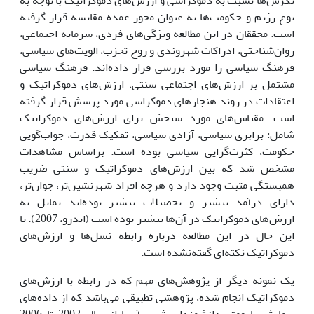
نگرش‌ها نسبت به دموکراسى و ارزش‌هاى دموکراتیک با توجه به
نوع رژیم و حکومت‌ها به عنوان محور عمده مقایسه قرار گرفته
است. محققان در این مطالعه ویژگى‌هاى فردى، سرمایه اجتماعى،
روان‌شناختى، ادراکات شهروندى و روح تحزب، الویت‌هاى سیاسى،
فرهنگ سیاسى را مورد بررسى قرار داده‌اند. فرهنگ سیاسى
مشتمل بر ارزش‌هاى اجتماعى سنتى، ارزش‌هاى دموکراتیک و
اعتقادات در روند هنجارهاى دموکراسى مورد پرسش قرار گرفته
است. مقیاس‌هاى مورد سنجش براى ارزش‌هاى دموکراتیک
شامل: برابرى سیاسى، آزادى سیاسى، تفکیک قدرت، جواب‌گویى
حکومت، کثرت‌گرایى سیاسى بوده است. براساس مشاهدات
مشخص شد که بین ارزش‌هاى دموکراتیک و سنتى ضریب
همبستگى مثبت وجود دارد و هرچه افراد شهرنشین‌تر، جوان‌تر،
داراى درآمد بیشتر و تحصیلات بیشتر بوده‌اند تمایل به
ارزش‌هاى دموکراتیک در آن‌ها بیشتر بوده است (اندرو، 2007). با
این حال در این مطالعه درباره رابطه نسل‌ها و ارزش‌هاى
دموکراتیک نکته‌اى گفته‌نشده است.
یک نمونه دیگر از پژوهش‌هاى مهم که در رابطه با ارزش‌هاى
دموکراتیک انجام شده، پژوهشى تطبیقى مى‌باشد که از داده‌هاى