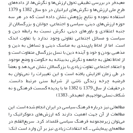
معیدفر در بررسى تطبیقى تحول ارزش‌ها و نگرش‌ها، از داده‌هاى
طرح ملى ارزش‌ها و نگرش‌هاى ایرانیان در دو سال 1382 و 1379
استفاده نموده و نتایج پژوهش نشان داده است که در هر سه
حوزه ارزش‌هاى دینى، سیاسى و اجتماعى، جوانان و بزرگسالان از
جنبه اعتقادى و باورهاى دینى، نگرش نسبت به رابطه دین و
سیاست و مسائل اجتماعى تفاوتى وجود ندارد یا تفاوت اندک
است. اما از لحاظ پاى‌بندى به مناسک دینى و تساهل به دین و
مذهبى بودن و خود و آینده دین با نسل بزرگسال متفاوت است و
از لحاظ تعلق به جامعه و نگرش بدبینانه به حکومت و وضع موجود
و اعتقاد اجتماعى تفاوت زیادى با بزرگسالان نشان مى‌دهد و بعضآ
در طى زمان افزایش یافته است و این تغییرات را نمى‌توان به
فرضیه چرخه زندگى ناشى از شرایط سنى مرتبط دانست.
درحقیقت از سال 1379 تا 1382 ما با پدیده گسست فرهنگى و نه
شکاف نسلى مواجهیم. (معیدفر، 1383)
مطالعاتى نیز درباره فرهنگ سیاسى در ایران انجام شده است. این
مطالعات از آن جهت اهمیت دارند که ارزش‌هاى دموکراتیک را
مى‌توان زیرمجموعه فرهنگ سیاسى قلمداد کرد. سریع‌القلم در
مطالعه‌اى پیمایشى ــ که انتقادات زیادى نیز بر آن وارد است (نک: