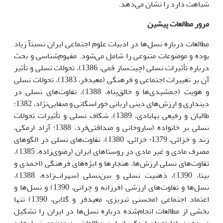
شباهت دارد را نشان مى‌دهد.
مرور مطالعات پیشین
مطالعات درباره نسل‌ها در ادبیات علوم اجتماعى ایران نسبتآ زیاد
بوده و موضوعات متنوعى را شامل مى‌شود. مفهوم‌شناسى و بحث
درباره تأثیرات نسلى (چیت‌ساز قمى، 1386)، تحولات نسلى و تأثیر
آن بر تغییرات اجتماعى و فرهنگى (معیدفر، 1383)، تحولات نسلى
و هویت (جمشیدى‌ها و خالق‌پناه، 1388)، تفاوت‌هاى نسلى در
دیندارى و ارزش‌هاى دینى (ربانى خوراسگانى و صفایى‌نژاد، 1382؛
طالبان و رفیعى بهابادى، 1389)، شکاف نسلى و تأثیرات تحولات
نسلى بر خانواده (ساروخانى و صداقتى‌فرد، 1388؛ آزاد ارمکى،
زند و خزائى، 1379؛ خزائى، 1380)، تفاوت‌هاى نسلى در الگوهاى
مصرف مادى و غیر مادى در روستاهاى ایران (رضوى‌زاده، 1385)،
تفاوت‌هاى نسلى ارزش‌ها، هنجارها و ابژه‌هاى فرهنگى (احمدى و
بیتا، 1390)، ذهنیت نسلى و بین‌نسلى (سهراب‌زاده، 1388)،
نسل‌ها و تفاوت‌هاى ارزشى (فرزانه و چراتى، 1390) و نسل‌ها و
اعتماد اجتماعى (محسنى تبریزى، معیدفر و گلابى، 1390) تنها
بخشى از مطالعات انجام‌شده درباره نسل‌ها در ایران را تشکیل