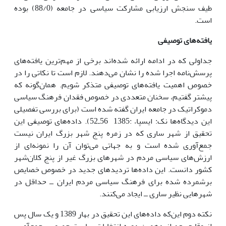
طیف سنجش ارزیابى مشارکت سیاسى در جامعه (88/0) بوده
است.
یافته
هاى توصیفى
جداولى که در ادامه ارائه شده‌اند برخى از مهم‌ترین یافته‌هاى
پرسش‌نامه اجرا شده را نشان مى‌دهند. لازم است تا نکاتى را در
خصوص اهمیت یافته‌هاى توصیفى متذکر شویم. همان‌گونه که
پیشتر گفتیم، سخنان متعددى در خصوص فقدان فرهنگ سیاسى
دموکراتیک در جامعه ایران گفته شده است (براى بررسى تفصیلى
این دیدگاه‌ها نک: ایسپا، :1385 56ـ52). داده‌هاى توصیفى این
تحقیق از شهر سارى که در زمره پنج شهر بزرگ ایران نیست
جمع‌آورى شده است و به جهاتى مى‌توان آن را نمونه‌اى از
ارزش‌هاى سیاسى مردم در شهرهاى بزرگ غیر از پنج کلان‌شهر
کشور دانست. این داده‌ها تردیدهاى جدید در خصوص خصایص
برشمرده شده براى فرهنگ سیاسى مردم ایران ــ حداقل در
شهرهایى نظیر سارى ــ ایجاد مى‌کنند.
نکته دوم این‌که داده‌هاى این تحقیق در بهار 1389 و یک سال پس