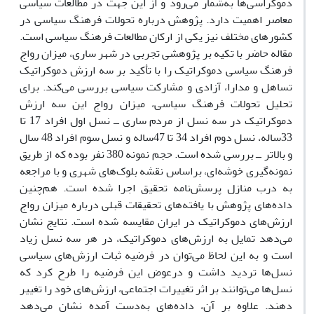
دموکراسى‌ها به‌شمار مى‌رود و از این جهت در مطالعات سیاسى
معاصر اهمیت دارد. پژوهش درباره تحولات فرهنگ سیاسى در
کشورهاى مختلف نیز یکى از ارکان مطالعات فرهنگ سیاسى است.
مقاله حاضر با تکیه بر پژوهشى تجربى در شهر سارى، میزان رواج
فرهنگ سیاسى دموکراتیک را با تأکید بر سه ارزش دموکراتیک
تساهل و مدارا، آزادى و مشارکت سیاسى بررسى مى‌کند. براى
تحلیل تحولات فرهنگ سیاسى، میزان رواج این سه ارزش
دموکراتیک در سه نسل از مردم سارى ــ نسل اول افراد 17 تا
33ساله، نسل دوم افراد 34 تا 47ساله و نسل سوم افراد 48 سال
و بالاتر ــ بررسى شده است. حجم نمونه 380 نفر بوده که از طریق
نمونه‌گیرى خوشه‌اى، براساس نقشه بلوک‌هاى شهرى و با مراجعه
به درب منازل پرسش‌نامه تحقیق اجرا شده است. هم‌چنین
داده‌هاى پژوهش با یافته‌هاى تحقیقات قبلى درباره میزان رواج
ارزش‌هاى دموکراتیک در ایران مقایسه شده است. نتایج نشان
مى‌دهد تمایل به ارزش‌هاى دموکراتیک، در هر سه نسل زیاد
است و به این لحاظ مى‌توان در فرضیه ثبات ارزش‌هاى سیاسى
نسل‌ها تردید داشت و درعوض این فرضیه را طرح کرد که
نسل‌ها مى‌توانند بر اثر تغییرات اجتماعى، ارزش‌هاى خود را تغییر
دهند. علاوه بر آن، داده‌هاى به‌دست آمده نشان مى‌دهد