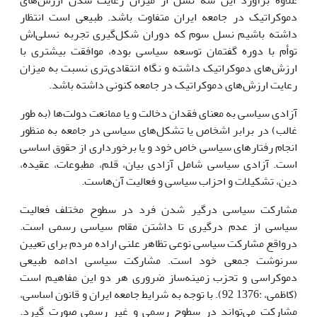
علاوه برآورد این سه نسل از میزان رعایت شدن ارزش‌هاى
دموکراتیک در جامعه ایران متفاوت باشد. طبیعى است انتظار
داشته باشیم نسل سوم که دوران شکل‌گیرى تجربه نسلى‌اش
توأم با دوره گفتمان توسعه سیاسى بوده، موافقت بیشترى با
ارزش‌هاى دموکراتیک داشته و نگاه انتقادى‌ترى نسبت به میزان
رعایت ارزش‌هاى دموکراتیک در جامعه کنونى داشته باشد.
آزادى سیاسى به معناى فقدان دخالت و یا ممانعت دولت‌ها (به طور
غالب) در برابر اشخاص یا تشکل‌هاى سیاسى در جامعه به منظور
انجام رفتارهاى سیاسى خاص خود و یا برخوردارى از حقوق اساسى
است. آزادى سیاسى شامل آزادى بیان، قلم، مطبوعات، عقیده،
دین، تشکیلات و احزاب سیاسى و فعالیت آن‌هاست.
مشارکت سیاسى درگیر شدن فرد در سطوح مختلف فعالیت
سیاسى از عدم درگیرى تا داشتن مقام سیاسى رسمى است.
درواقع مشارکت سیاسى نوعى تظاهر علنى اراده مردم براى تعیین
سرنوشت جمعى خود است. مشارکت سیاسى ادامه طبیعى
دموکراسى و تحزب زمینه‌ساز ضرورى هر دو این مفاهیم است
(کاظمى، :1376 92). با توجه به شرایط جامعه ایران و قانون اساسى،
مشارکت مى‌تواند در سطوح رسمى و غیر رسمى صورت گیرد.