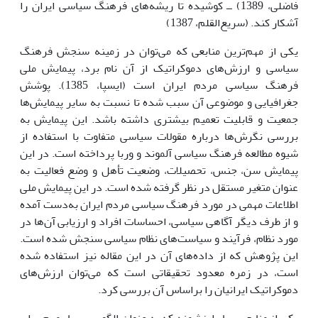
فاضلى، 1389) ــ کوشیده تا ریشه‌هاى فرهنگ سیاسى ایران را
آشکار کند. (سریع‌القلم، 1387)
یکى از مهم‌ترین منابعى که مى‌توان در زمینه سنجش فرهنگ
سیاسى و ارزش‌هاى دموکراتیک از آن نام برد، پیمایش ملى
فرهنگ سیاسى مردم ایران است (ایسپا، 1385). پوشش
جغرافیایى و موضوعى آن سبب شده تا نسبت به سایر پیمایش‌ها
جمعیت و قابلیت تعمیم بیشترى داشته باشد. این پیمایش به
بررسى نگرش‌ها درباره مقولات سیاسى متفاوت با استفاده از
شیوه مطالعه فرهنگ سیاسى آلموند و وربا پرداخته است. در این
پیمایش سن، جنس، تحصیلات، وضعیت تأهل و وضع فعالیت به
عنوان متغیر مستقل در نظر گرفته شده است. در این پیمایش ملى
اطلاعات مهمى در مورد فرهنگ سیاسى مردم ایران به‌دست آمده
و از طرف دیگر آگاهى سیاسى، احساسات افراد و ارزیابى آن‌ها در
مورد نظام، فرآیند و سیاست‌هاى نظام سیاسى سنجش شده است.
این پژوهش که از داده‌هاى آن در این مقاله نیز استفاده شده
است، در زمره معدود تحقیقاتى است که مى‌توان ارزش‌هاى
دموکراتیک ایرانیان را براساس آن بررسى کرد.