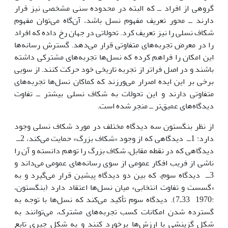
گروهى از افراد ــ که البته در محدوده سنى مشخصى نیز قرار
دارند ــ محور تعریف مفهوم نسل باشد، آن‌گاه مى‌توان مفهوم
شکاف نسلى را نیز تعریف کرد. تحولاتى در جهان رخ داده که افراد
را در معرض تجربه‌هاى متفاوتى قرار مى‌دهد. گسترش رسانه‌ها
این امکان را فراهم کرده که نسل‌ها تجربه‌هاى مشترکى داشته
باشند و در اصل فراتر از تجربه تاریخى خود حرکت کنند. از سویى
برخى بر این ایده اصرار مى‌ورزند که کماکان نسل‌ها تجربه‌هاى
متفاوتى دارند و این تحولات به شکاف نسلى بیشتر ــ تفاوت
دیدگاه‌هاى عمیق‌تر ــ منجر شده است.
از نظر بنگستون سه دیدگاه مختلف در مورد شکاف نسلى وجود
دارد: 1ــ دیدگاهى که از وجود «شکاف بزرگ» حمایت مى‌کند، 2ــ
دیدگاهى که در نقطه مقابل، شکاف بزرگ را توهم دانسته و آن را
ناشى از فریب افکار عمومى از سوى رسانه‌هاى عمومى مى‌داند و
3ــ دیدگاه سوم، که بین دو دیدگاه پیشین قرار مى‌گیرد و به
«گسست و تفاوت انتخابى» میان نسل‌ها اعتقاد دارد (بنگستون،
:1970 33ـ7). دیدگاه سوم تأکید مى‌کند که نسل‌ها با توجه به
گسترده شدن امکانات کسب تجربه‌هاى مشترک، مى‌توانند به
شکل گزینشى با ارزش‌ها برخورد کنند و به شکل جبرى تابع