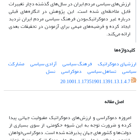
ارزش‌هاى سیاسى مردم ایران در سال‌هاى گذشته دچار تغییرات
قابل ملاحظه‌اى شده است. این پژوهش در انگاره‌هاى قبلى
درباره غیر دموکراتیک‌بودن فرهنگ سیاسى مردم ایران تردید
ایجاد کرده و فرضیه‌هاى مهمى براى آزمودن در تحقیقات بعدى
ارائه مى‌کند.
کلیدواژه‌ها
ارزشهاى دموکراتیک
فرهنگ سیاسى
آزادى سیاسى
مشارکت
سیاسى
تساهل سیاسى
دموکراسى
نسل
20.1001.1.17351901.1391.13.1.4.7
اصل مقاله
امروزه دموکراسى و ارزش‌هاى دموکراتیک مقبولیت جهانى پیدا
کرده و ضرورت توجه به این شیوه حکومتى، از سوى بسیارى از
دولت‌ها و کشورهاى جهان پذیرفته شده است. دموکراسى‌خواهان