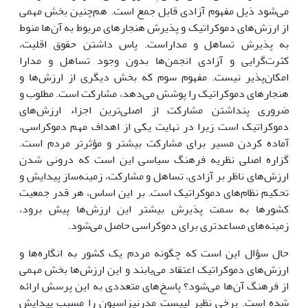
مى‌شود ذیل مفهوم آزادى قابل جمع است. هم‌چنین بخش مهمى
از ارزش‌هاى دموکراتیک و پذیرش هنجارهاى مربوط به آن‌ها منوط
به پذیرش تساهل و مداراست. پاس داشتن حقوق اقلیت،
کثرت‌گرایى و آزادى انجمن‌ها بدون وجود تساهل و مدارا
امکان‌پذیر نیست. مفهوم سوم که بخش دیگرى از ارزش‌ها و
هنجارهاى دموکراتیک را پوشش مى‌دهد، مشارکت است. مطلوب و
ضرورى پنداشتن مشارکت از اصلى‌ترین اجزاء ارزش‌هاى
دموکراتیک است زیرا در نهایت یکى از اهداف مهم دموکراسى،
آماده کردن مسیر براى مشارکت بیشتر و مؤثرتر مردم است.
گزاره اصلى نظریه فرهنگ سیاسى این است که درونى شدن
ارزش‌هاى ناظر بر آزادى، تساهل و مشارکت، زمینه‌ساز پیدایش و
تحکیم نظام‌هاى دموکراتیک است. بر این اساس، هر قدر جمعیت
کشورها به سمت پذیرش بیشتر این ارزش‌ها پیش برود،
زمینه‌هاى مساعدترى براى دموکراسى حاصل مى‌شود.
حال سؤال این است که چگونه مردم یک کشور به انگاره‌ها و
ارزش‌هاى دموکراتیک اعتقاد مى‌یابند و این ارزش‌ها بخش مهمى
از فرهنگ آن‌ها مى‌شود؟ پاسخ‌هاى متعددى به این پرسش ارائه
شده است. برخى نظیر لیپست مدرنیزاسیون را مسبب پیدایش