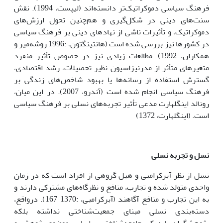
فرهنگ سیاسى دموکراتیک‌تر دانسته‌اند (لیپست، 1994). نقش
سنت‌هاى دینى در شکل‌گیرى و هم‌چنین تحول ارزش‌هاى
دموکراتیک، و تأثیرات ناشى از نهادهاى دینى بر فرهنگ سیاسى
در کشورها نیز بررسى شده است (هانتینگتون، :1996 روشه‌میر و
همکاران، 1992). مطالعات زیادى نیز در خصوص تأثیر منفرد
متغیرهاى متأثر از مدرنیزاسیون نظیر تحصیلات، رشد اقتصادى،
گسترش استفاده از رسانه‌ها یا بهبود شاخص‌هاى زندگى بر
فرهنگ سیاسى انجام شده است (آندرو، 2007). در این میان،
رونالد اینگلهارت مدعى تأثیر تجربه‌هاى نسلى بر فرهنگ سیاسى
است. (اینگلهارت، 1372)
نسل و تجربه نسلى
نسل از نظر آبرکرامبى و هیل گروهى از افراد است که در زمان
واحدى متولد شده و تجارب، منافع و نظرگاه‌هاى مشترکى دارند و
به این تجارب و منافع آگاهند (آبرکرامبى، :1370 167). درواقع،
دسته‌بندى نسلى مبناى جمعیت‌شناختى نداشته بلکه