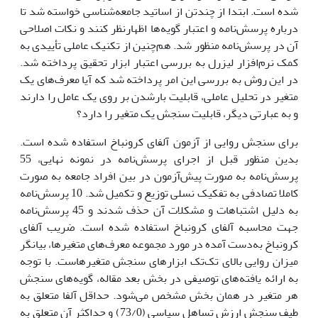
شده است. ابتدا از چندتن از اساتید جامعه‌شناسى خواسته شد تا
درباره پرسش‌نامه و اعتبار گویه‌ها اظهارنظر کنند و نکات اصلاحى
آن در پرسش‌نامه منظور شد. هم‌چنین از تکنیک عاملى تأییدى به
کمک نرم‌افزار لیزرل به بررسى اعتبار ابزار تحقیق پرداخته شد.
در این روش به بررسى این امر پرداخته شد که آیا معرف‌هاى یک
متغیر در تحلیل عاملى، قابلیت بارشدن بر روى یک عامل را دارند
و به عبارتى دیگر، قابلیت سنجش یک متغیر را دارد؟
براى سنجش روایى از آزمون آلفاى کرونباخ استفاده شده است.
بدین منظور قبل از اجراى پرسش‌نامه در نمونه نهایى، 55
پرسش‌نامه به صورت پیش‌آزمون در بین افراد جامعه به صورت
کاملا تصادفى به تفکیک نسلى توزیع و تکمیل شد. 10 پرسش‌نامه
به دلیل اشتباهات و مشکلات آن حذف شدند و 45 پرسش‌نامه
جهت محاسبه آلفاى کرونباخ استفاده شده است. ضریب آلفاى
کرونباخ به‌دست آمده در مورد مجموعه معرف‌هاى متغیرها، بیانگر
میزان روایى بالاى تک‌تک ابزارهاى سنجش متغیرهاست. با توجه
به ارائه یافته‌هاى توصیفى در بخش بعد مقاله، گویه‌هاى سنجش
هر متغیر در همان بخش مشخص مى‌شود. حداقل آلفا متعلق به
طیف سنجش ارزش تساهل سیاسى (73/0) و حداکثر آن متعلق به