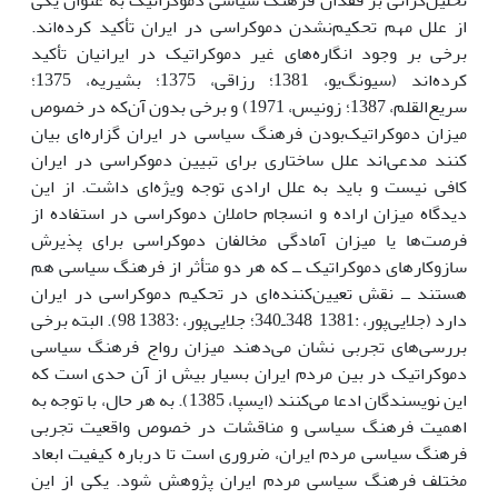
تحلیل‌گرانى بر فقدان فرهنگ سیاسى دموکراتیک به عنوان یکى
از علل مهم تحکیم‌نشدن دموکراسى در ایران تأکید کرده‌اند.
برخى بر وجود انگاره‌هاى غیر دموکراتیک در ایرانیان تأکید
کرده‌اند (سیونگ‌یو، 1381؛ رزاقى، 1375؛ بشیریه، 1375؛
سریع‌القلم، 1387؛ زونیس، 1971) و برخى بدون آن‌که در خصوص
میزان دموکراتیک‌بودن فرهنگ سیاسى در ایران گزاره‌اى بیان
کنند مدعى‌اند علل ساختارى براى تبیین دموکراسى در ایران
کافى نیست و باید به علل ارادى توجه ویژه‌اى داشت. از این
دیدگاه میزان اراده و انسجام حاملان دموکراسى در استفاده از
فرصت‌ها یا میزان آمادگى مخالفان دموکراسى براى پذیرش
سازوکارهاى دموکراتیک ــ که هر دو متأثر از فرهنگ سیاسى هم
هستند ــ نقش تعیین‌کننده‌اى در تحکیم دموکراسى در ایران
دارد (جلایى‌پور، :1381 348ـ340؛ جلایى‌پور، :1383 98). البته برخى
بررسى‌هاى تجربى نشان مى‌دهند میزان رواج فرهنگ سیاسى
دموکراتیک در بین مردم ایران بسیار بیش از آن حدى است که
این نویسندگان ادعا مى‌کنند (ایسپا، 1385). به هر حال، با توجه به
اهمیت فرهنگ سیاسى و مناقشات در خصوص واقعیت تجربى
فرهنگ سیاسى مردم ایران، ضرورى است تا درباره کیفیت ابعاد
مختلف فرهنگ سیاسى مردم ایران پژوهش شود. یکى از این