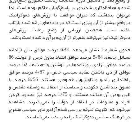
از وقایع بعد از دهمین دوره انتخابات ریاست جمهورى جمع‌آورى
شده و محافظه‌کارى شدیدى بر پاسخ‌گویان حاکم بوده است. لذا
مى‌توان پنداشت که میزان موافقت با ارزش‌هاى دموکراتیک
درواقع بیشتر از آن چیزى است که در داده‌هاى ارائه شده بازتاب
یافته است. هم‌چنین ارزیابى از وضع رعایت ارزش‌هاى
دموکراتیک نیز مى‌تواند منفى‌تر از آن‌چه برآورد شده است باشد.
جدول شماره 1 نشان مى‌دهد 6/91 درصد موافق بیان آزادانه
مسائل جامعه، 5/84 درصد موافق انتقاد بدون ترس از دولت، 86
درصد موافق آزادى روزنامه‌ها در نوشتن واقعیت‌ها، 62 درصد
موافق آزادى داشتن عقاید سیاسى خاص، و 4/57 درصد موافق
راه‌اندازى رادیو و تلویزیون خصوصى هستند. 8/56 درصد با
مصون پنداشتن حکومت و سیاست از انتقاد به واسطه مقدس و
الهى بودن آن مخالف هستند، و 1/75 درصد نیز محدود کردن
افراد و مطبوعات در انتقاد از دولت را نمى‌پذیرند. مشاهده
مى‌شود که اکثریت نمونه بررسى شده آزادى‌هاى سیاسى مندرج
در فرهنگ سیاسى دموکراتیک را به رسمیت مى‌شناسند.