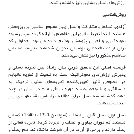
ارزش‌هاى نسلى مشابهى نیز داشته باشند.
روش
شناسى
آزادى، تساهل، مشارکت و نسل چهار مفهوم اساسى این پژوهش
هستند. ابتدا تعریف نظرى این مفاهیم را ارائه کرده سپس شیوه
نمونه‌گیرى و اجراى پژوهش توضیح داده مى‌شود. جداولى که
براى ارائه یافته‌هاى توصیفى تدوین شده‌اند تعاریف عملیاتى
مفاهیم مذکور را نیز نشان مى‌دهند.
فرضیه اصلى این تحقیق درپىِ بیان رابطه بین تجربه نسلى و
پذیرش ارزش‌هاى دموکراتیک است. به تبعیت از نظریه مانهایم
در خصوص تأثیر تعیین‌کننده تجربه‌هاى سنین نزدیک به
17سالگى، و با توجه به سه دوره تاریخى مهم در ایران در چند
دهه گذشته، سه نسل براى مطالعه براساس تقسیم‌بندى زیر
انتخاب شده‌اند.
نسل اول، نسل قبل از انقلاب (متولدین 1320 تا 1340) کسانى
هستند که دوران پهلوى و انقلاب را تجربه کرده، تجربه فعالى از
جنگ دارند و برخى از آن‌ها در آن شرکت داشته‌اند، هم جنگ و