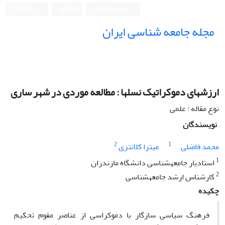
ورود به سامانه
ثبت نام
English
مجله جامعه شناسی ایران
ارزشهاى دموکراتیک نسلها : مطالعه موردى در شهر سارى
نوع مقاله : علمی
نویسندگان
2
1
محمد فاضلى
میترا کلانترى
1
استادیار جامعهشناسى دانشگاه مازندران
2
کارشناس ارشد جامعهشناسى
چکیده
فرهنگ سیاسى سازگار با دموکراسى از عناصر مقوم تحکیم