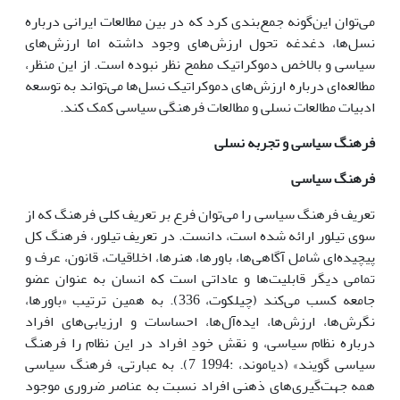
مى‌توان این‌گونه جمع‌بندى کرد که در بین مطالعات ایرانى درباره
نسل‌ها، دغدغه تحول ارزش‌هاى وجود داشته اما ارزش‌هاى
سیاسى و بالاخص دموکراتیک مطمح نظر نبوده است. از این منظر،
مطالعه‌اى درباره ارزش‌هاى دموکراتیک نسل‌ها مى‌تواند به توسعه
ادبیات مطالعات نسلى و مطالعات فرهنگى سیاسى کمک کند.
فرهنگ سیاسى و تجربه نسلى
فرهنگ سیاسى
تعریف فرهنگ سیاسى را مى‌توان فرع بر تعریف کلى فرهنگ که از
سوى تیلور ارائه شده است، دانست. در تعریف تیلور، فرهنگ کل
پیچیده‌اى شامل آگاهى‌ها، باورها، هنرها، اخلاقیات، قانون، عرف و
تمامى دیگر قابلیت‌ها و عاداتى است که انسان به عنوان عضو
جامعه کسب مى‌کند (چیلکوت، 336). به همین ترتیب «باورها،
نگرش‌ها، ارزش‌ها، ایده‌آل‌ها، احساسات و ارزیابى‌هاى افراد
درباره نظام سیاسى، و نقش خودِ افراد در این نظام را فرهنگ
سیاسى گویند» (دیاموند، :1994 7). به عبارتى، فرهنگ سیاسى
همه جهت‌گیرى‌هاى ذهنى افراد نسبت به عناصر ضرورى موجود