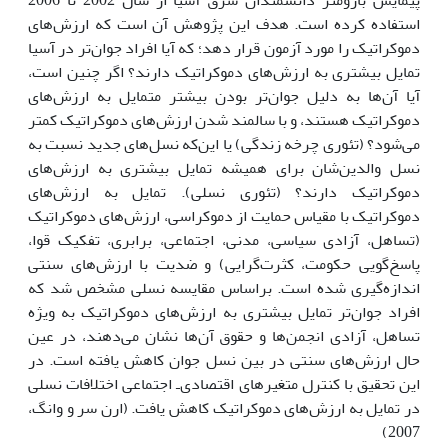
پیمایش بارومتر دانشمندان شرق آسیا از سال 2002 تا 2006
استفاده کرده است. هدف این پژوهش آن است که ارزش‌هاى
دموکراتیک را مورد آزمون قرار دهد؛ که آیا افراد جوان‌تر در آسیا
تمایل بیشترى به ارزش‌هاى دموکراتیک دارند؟ اگر چنین است،
آیا آن‌ها به دلیل جوان‌تر بودن بیشتر متمایل به ارزش‌هاى
دموکراتیک هستند، و با سالمند شدن ارزش‌هاى دموکراتیک کمتر
مى‌شود؟ (تئورى چرخه زندگى) یا این‌که نسل‌هاى جدید نسبت به
نسل والدین‌شان براى همیشه تمایل بیشترى به ارزش‌هاى
دموکراتیک دارند؟ (تئورى نسلى). تمایل به ارزش‌هاى
دموکراتیک با مقیاس حمایت از دموکراسى، ارزش‌هاى دموکراتیک
(تساهل، آزادى سیاسى، مدنى، اجتماعى، برابرى، تفکیک قوا،
پاسخ‌گویى حکومت، کثرت‌گرایى) و ضدیت با ارزش‌هاى سنتى
اندازه‌گیرى شده است. براساس مقایسه نسلى مشخص شد که
افراد جوان‌تر تمایل بیشترى به ارزش‌هاى دموکراتیک به ویژه
تساهل، آزادى انجمن‌ها و حقوق آن‌ها نشان مى‌دهند، در عین
حال ارزش‌هاى سنتى در بین نسل جوان کاهش یافته است. در
این تحقیق با کنترل متغیرهاى اقتصادی‌ـ اجتماعى اختلافات نسلى
در تمایل به ارزش‌هاى دموکراتیک کاهش یافت. (ارن سر و وانگ،
2007)