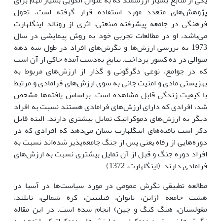
یکى از منابع بسیار ارزشمند که به عنوان الگویى بسیار مهم براى
پژوهش‌هاى متعدد مورد استفاده قرار گرفته است، تحول
فرهنگى در جامعه پیشرفته صنعتى، اثرى از رونالد اینگلهارت
مى‌باشد، او در مطالعات تجربى خود به روش پیمایشى در سال
1973 به بررسى ارزش‌ها و نگرش‌هاى افراد در طول سه دهه
متوالى در ده کشور پرداخت. نتایج به‌دست آمده حاکى از آن است
که در جوامع، نوعى دگرگونى و گذار از ارزش‌هاى مربوط به
بهزیستى مادى و امنیت جانى به سوى ارزش‌هاى فرامادى و مرتبط
با کیفیت زندگى قابل مشاهده است. براساس یافته‌ها مشخص
شد، افرادى که داراى ارزش‌هاى فرامادى هستند نسبت به افراد
دیگر به ارزش‌هاى دموکراتیک تمایل بیشترى دارند. البته قابل
ذکر است یافته‌هاى اینگلهارت نشان مى‌دهد که افرادى که در
دوره‌هایى از رفاه یعنى پس از جنگ جامعه‌پذیر شده‌اند نسبت به
افراد دوره جنگ و قبل از آن تمایل بیشترى نسبت به ارزش‌هاى
فرامادى دارند. (اینگلهارت، 1372)
مطالعه تطبیقى نگرش عمومى در مورد سیاست‌ها در آسیا در
هشت جامعه (ژاپن، تایوان، فیلیپین، کره شمالى، تایلند،
مغولستان، هنگ کنگ و چین) انجام شده است. در این مقاله