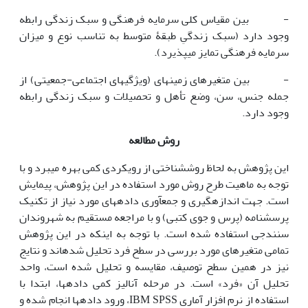
- بین مقیاس کلی سرمایه فرهنگی و سبک زندگی رابطه
وجود دارد (سبک زندگیِ طبقۀ متوسط به تناسب نوع و میزان
سرمایه فرهنگی تمایز می­پذیرد).
- بین متغیرهای زمینه­ای (ویژگی­های اجتماعی-جمعیتی) از
جمله جنس، سن، وضع تأهل و تحصیلات و سبک زندگی رابطه
وجود دارد.
روش­ مطالعه
این پژوهش به لحاظ روش­شناختی از رویکردی کمی بهره می­برد و با
توجه به ماهیت طرح روش مورد استفاده در این پژوهش، پیمایش
است. جهت اندازه­گیری و جمع­آوری داده­های مورد نیاز از تکنیک
پرسش‎نامه (پرس و جوی کتبی) و با مراجعه مستقیم به شهروندان
سنندجی استفاده شده است. با توجه به این‎که در این پژوهش
تمامی متغیرهای مورد بررسی در سطح فرد تحلیل شده­اند و نتایج
نیز در همین سطح توصیف، مقایسه و تحلیل شده است، واحد
تحلیل آن «فرد» است. در مرحله آنالیز کمی داده­ها، ابتدا با
استفاده از نرم افزار آماری IBM SPSS، ورود داده­ها انجام شده و