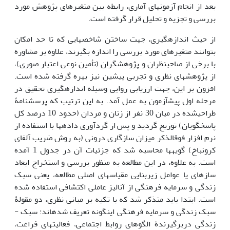
بعد از انجام آزمون­های آماری، رابطه بین متغیرهای پژوهش مورد
بررسی و تجزیه و تحلیل قرار گرفته است.
از حیث اندازه­گیری، جهت ساختن شاخص­هایی که تا حد امکان
بتوانند متغیرهای مورد بررسی را اندازه بگیرند، علاوه بر مشاوره
با برخی از صاحب­نظران و پژوهش­گران (تأمین نوعی اعتبار صوری)،
از پژوهش­های نظری و تجربی پیشین نیز بهره گرفته شده است.
افزون بر این، جهت ارزیابی روایی وسیله اندازه­گیری تحقیق در
مرحله اول پیش­آزمون به عمل آمد. به این ترتیب که پرسش‎نامۀ
طراحی­شده در میان 30 نفر از زنان و مردان (حدود 10 درصد کل
پاسخ‎گویان) توزیع گردید و پس از گردآوری داده­ها با استفاده از
نرم افزار فوق­الذکر میزان سازگاری درونی (به روش ضریب آلفای
کرونباخ) گویه­ها محاسبه شد که جزئیات آن در جدول 1 آمده
است. به علاوه، در این مطالعه به منظور بررسی و استخراج ابعاد
سازه­ای یا عوامل زیربنایی مقیاس­های اصلی مطالعه، یعنی سبک
زندگی و سرمایه فرهنگی از آنالیز عاملی اکتشافی استفاده ­شده
است. ابتدا باید متذکر شد که با تکیه بر مبانی نظری، دو مقولۀ
سبک زندگی و سرمایه فرهنگی این­گونه تعریف شده­اند: سبک ­
زندگی دربرگیرندۀ الگوهای روابط اجتماعی، فعالیت­های فراغت،