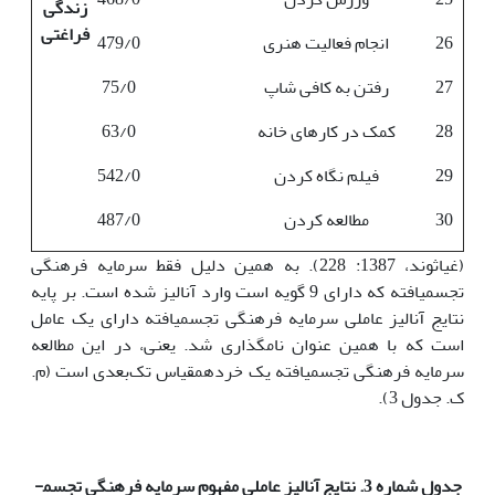
زندگی
فراغتی
26
انجام فعالیت هنری
479/0
27
رفتن به کافی شاپ
75/0
28
کمک در کارهای خانه
63/0
29
فیلم نگاه کردن
542/0
30
مطالعه کردن
487/0
(غیاثوند، 1387: 228). به همین دلیل فقط سرمایه فرهنگی
تجسم­یافته که دارای 9 گویه است وارد آنالیز شده است. بر پایه
نتایج آنالیز عاملی سرمایه فرهنگی تجسم­یافته دارای یک عامل
است که با همین عنوان نام­گذاری شد. یعنی، در این مطالعه
سرمایه فرهنگی تجسم­یافته یک خرده­مقیاس تک‌بعدی است (م.
ک. جدول 3).
جدول شماره 3. نتایج آنالیز عاملی مفهوم سرمایه فرهنگی تجسم­