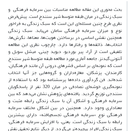
بحث محوری این مقاله مطالعه مناسبات بین سرمایه فرهنگی و
سبکِ زندگی در میان طبقه متوسط شهر سنندج است. پیش‌فرض
نظری طرح چنین مسئله‌ای این است که سبک زندگی به فراخور
نوع و میزان سرمایه فرهنگی سامان می‌یابد. سبک زندگی
همچنین نقشی اساسی در برساختن هویت‌ها، معناها، نگرش‌ها،
انتخاب‌ها، ذائقه‌ها و رفتارها دارد. چارچوب نظری این مطالعه
تلفیقی است از آراء پیر بوردیو، دیوید چینی، میشل سوبل و
آنتونی گیدنز. جامعه آماری مورد مطالعه طبقه متوسط شهر سنندج
است که نمونه‌ای بر اساس قشرهای درونی آن مانند فرهنگیان،
کارمندان، پزشکان، مغازه‌داران و گروه‌هایی جز آن‏ها انتخاب
شده‌اند. فن گردآوری داده‌ها پرسش‎نامه بود که با استفاده از
نمونه‌گیری خوشه‌ای تصادفی در میان 320 نفر از پاسخ‎گویان
سنندجی توزیع گردید. یافته‌های پژوهش نشان می‌دهد که بین
سرمایه فرهنگی و اَشکال آن با سبک زندگی رابطه مثبت و
معناداری وجود دارد. همچنین در بین اَشکال مختلف سرمایه
فرهنگی نوع «سرمایه فرهنگی تجسم‌یافته» دارای بیشترین
رابطه با سبک زندگی است. یعنی، با افزایش سرمایه فرهنگی،
سبک زندگی افراد پیچیده‌تر می‌گردد. از دیگر نتایج تحقیق نقش