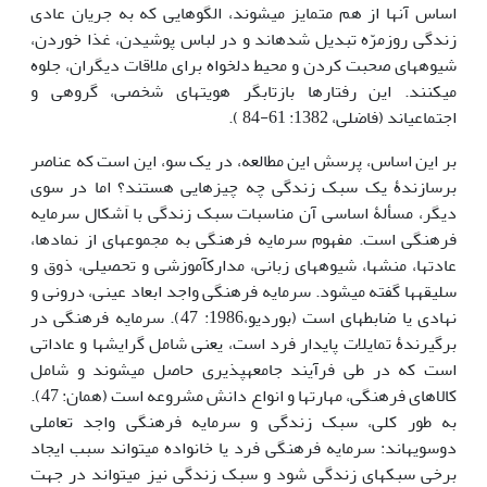
اساس آن‏ها از هم متمایز می­شوند، الگوهایی که به جریان عادی
زندگی روزمرّه تبدیل شده‏اند و در لباس پوشیدن، غذا خوردن،
شیوه­های صحبت کردن و محیط دلخواه برای ملاقات دیگران، جلوه
می‏کنند. این رفتارها بازتابگر هویت‏های شخصی، گروهی و
اجتماعی‏اند (فاضلی، 1382: 61-84 ).
بر این اساس، پرسش این مطالعه، در یک سو، این است که عناصر
برسازندۀ یک سبک زندگی چه چیزهایی هستند؟ اما در سوی
دیگر، مسألۀ اساسی آن مناسبات سبک­ زندگی با اَشکال سرمایه
فرهنگی است. مفهوم سرمایه فرهنگی به مجموعه­ای از نمادها،
عادت­ها، منش­ها، شیوه­های زبانی، مدارک­آموزشی و تحصیلی، ذوق و
سلیقه­ها گفته می­شود. سرمایه فرهنگی واجد ابعاد عینی، درونی و
نهادی یا ضابطه­ای است (بوردیو،1986: 47). سرمایه فرهنگی در
برگیرندۀ تمایلات پایدار فرد است، یعنی شامل گرایش­ها و عاداتی
است که در طی فرآیند جامعه­پذیری حاصل می­شوند و شامل
کالاهای فرهنگی، مهارت­ها و انواع دانش مشروعه است (همان: 47).
به طور کلی، سبک زندگی و سرمایه فرهنگی واجد تعاملی
دوسویه­اند: سرمایه فرهنگی فرد یا خانواده می­تواند سبب ایجاد
برخی سبک­های زندگی شود و سبک زندگی نیز می­تواند در جهت