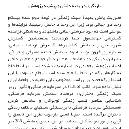
بازنگری در بدنه دانش و پیشینه پژوهش
محوریت یافتن پدیدۀ سبک زندگی در نیمۀ دوم سدۀ بیستم
رخدادی جهانی بود، زیرا این رخداد حاصل زمینه­ها، فرایندها و
عواملی است که خود سرشتی جهانی داشته­اند و به شکلی فزاینده
گسترشی جهان­شمول پیدا کرده­اند: صنعتی­شدن، گسترش
شهرنشینی و پیدایش کلان­شهرها، گسترش ارتباطات جهانی،
سیطرۀ روزافزون تولید انبوه، پیدایش جامعه مصرفی و جز آن.
بنابراین، در یکی دو دهۀ اخیر هم در دیگر جوامع و هم در داخل
ادبیات پژوهشی حجیمی در این­باره تولید شده است. در اینجا فقط
به کارهایی که در داخل انجام شده است ارجاع می­شود، با این
استدلال که قصد بر آن است موضوعیت این قضیه در جامعۀ ایران
نشان داده شود. غائب (1386) در «سرمایه فرهنگی و تأثیر آن بر
سبک زندگی دختران»» درصدد سنجش سرمایه فرهنگی،
شناسایی عناصر کسب زندگی نوجوانان و مشخص کردن
همبستگی سرمایه فرهنگی با برجستگی سبک­های مختلف زندگی
دختران برآمده است. خطوط اصلی چارچوب نظری این تحقیق را
آرای پیر بوردیو تشکیل می­دهد. در این تحقیق پیمایشی 388 نفر
از دانش­آموزان دختر مقطع متوسطه شهر تهران به روش نمونه­