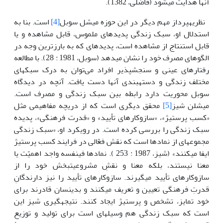
آن‏ها هدایت می­شود (فاضلی، 1382).
نظریه­پرداز مهم دیگر در این حوزه میشل سوبل
[4]
است. بنا به
استدلال او، سبک زندگی پدیده­ای ملموس، قابل مشاهده و یا
قابل استنتاج از مشاهده است، پدیده­ای که به بارزترین وجه در
الگوهای مصرف خود را نشان می­دهد (سوبل، 1981 : 28). با مطالعه
رفتارهای عینی و سنجش­پذیر افراد می‌توان به درک سبک­های
مختلف زندگی و دسته­بندی آن‏ها دست یافت. آنچه در دیدگاه
سوبل محوریت دارد رابطه بین سبک زندگی و مصرف است.
میشلن شیز
[5]
محقق دیگری است که از دریچه مفاهیمی مثل
«کسب پرستیژ»، «سازوکارهای تأیید» و «قدرت فرهنگی»، پدیده
سبک زندگی را بررسی کرده است. در رویکرد او، «سبک زندگی
مجموعه­ای از نمادها است که نقش فعّالی در فرایند کسب پرستیژ
ایفا می­کنند» (شیز، 1987 : 253 ). نمادها فی­نفسه واجد اهمیّت یا
معنا نیستند، بلکه معنا و نقشِ مشروعیت­بخش خود را از
سازوکارهای تأیید می­گیرند. سازوکارهای تأیید را نیز دارندگانِ
قدرتِ فرهنگی تعیین و تعریف می­کنند و بدین­سان قادرند برای
خود تمایز، تشخص و پرستیژ ایجاد کنند. نتیجه­گیری شیز این
است که سبک زندگی هم وسیله­ای است برای تولید و توزیع