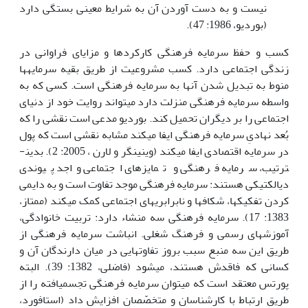
نیست و به دست آوردن آن به شرایط معینی بستگی دارد
(بوردیو، 1986: 47).
کسب و حفظ سرمایه فرهنگی کارکردها و مزایای فراوانی در
زندگی اجتماعی دارد. کسب مشروعیت از طریق بقیه سرمایه­ها
منوط به تبدیل شدن آن‏ها به سرمایه فرهنگی است. کسی که به
واسطه سرمایه فرهنگی منزلت دارد می­تواند روایت خود از دنیای
اجتماعی را بر دیگران تحمیل کند. بوردیو مدعی است نقشی را که
بُعد نهادیِ سرمایه فرهنگی ایفا می­کند مشابه نقشی است که پول
در سرمایه اقتصادی ایفا می­کند (وینینگر و لارن ، 2005: 2). بدین­
ترتیب، سرمایه فرهنگی و تمایزهای اجتماعی واجد پیوندی
دیالکتیکی هستند: سرمایه فرهنگی موجد تفاوت است و به دایمی
کردن تفکیک­ها، شکاف­ها و نابرابری­های اجتماعی کمک می­کند (ممتاز،
1383: 17). سرمایه فرهنگی سه منشاء دارد: تربیت خانوادگی،
آموزش­های رسمی و فرهنگ شغلی. انباشت سرمایه فرهنگی از
طریق این سه منبع سبب بروز تفاوت­هایی در میان دارندگان آن و
کسانی که فاقدش هستند، می­شود (فاضلی، 1382: 39). البته
پورتس معتقد است که می‎توان سرمایه فرهنگی تجسم­یافته را از
طریق ارتباط با کارشناسان و متخصّصان افزایش داد (استافورد،