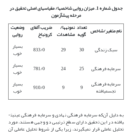
جدول شماره 1. میزان روایی شاخص­ها/ مقیاس­های اصلی تحقیق در
مرحله پیش­آزمون
تعداد
نمونه­ها/
ضریب آلفای
وضعیت
نام متغیر/شاخص
گویه
مشاهدات
کرونباخ
روایی
بسیار
سبک زندگی
30
29
833/0
خوب
بسیار
سرمایه فرهنگی
25
24
781/0
خوب
سرمایه فرهنگی
بسیار
910/0
9
9
تجسم­یافته
خوب
به دلیل آن‌که سرمایه فرهنگی نهادی و سرمایه فرهنگی عینیت­
یافته در این تحقیق دارای سطح ترتیبی دو وجهی هستند، مورد
تحلیل عاملی قرار نمی­گیرند، زیرا یکی از شروط تحلیل عاملی آن