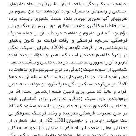
به اهمیت سبک­ زندگی، شاخص­های آن، نقش آن در ایجاد تمایزهای
اجتماعی و رابطه­اش با مصرف توجه کرده­اند، اما این مفهوم در
نظریه­های آن‏ها محوری نبوده، بلکه عمدتاً متغیری وابسته بوده
است. فقط با شکل­گیری وضعیت نوظهور دوران پس از جنگ جهانی
دوّم بود که این مفهوم و مفاهیم مرتبط با آن از جمله مصرف
فرهنگی، سرمایه فرهنگی و اوقات فراغت در کانون بحث­های
جامعه­شناسی قرار گرفت (گودمن، 2004). بنابراین، سبک زندگی
در زمرۀ مفاهیم جدیدی است که تغییر و تحوّلات پدید آمده
کاربرد آن را ضروری ساخته­اند. در بدنه دانش و پیشینه جامعه­
شناسی، از مقولۀ سبک زندگی دو نوع مفهوم­پردازی متفاوت به
عمل آمده است. در مفهوم­پردازی نخست که سابقه آن به دهۀ
1920 باز می‌گردد، سبک زندگی معرف ثروت و موقعیت اجتماعی
افراد و غالباً شاخصی برای تعیین طبقه اجتماعی است؛ امّا در
فرمول­بندی دوم سبک زندگی، نه راهی برای شناسایی طبقه
اجتماعی، بلکه صورت­بندی اجتماعی نویی دانسته می­شود که فقط
در متن تغییرات فرهنگی مدرنیته و رشد فرهنگ مصرف­گرایی
معنا می­یابد (اباذری و چاوشیان،1381: 22). از نظر شماری از
محققان، معانی متعدد این اصطلاح را می­توان ذیل دو تعریف کلی
دسته­بندی کرد: «دسته اول، مجموعه تعاریفی هستند که سبک