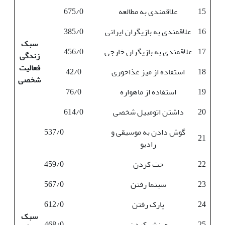
15
علاقمندی به مطالعه
675/0
16
علاقمندی به بازیگران ایرانی
385/0
سبک
17
علاقمندی به بازیگران خارجی
456/0
زندگی
فعالیت
18
استفاده از میز غذاخوری
42/0
شخصی
19
استفاده از ماهواره
76/0
20
داشتن اتومبیل شخصی
614/0
گوش دادن به موسیقی و
537/0
21
رادیو
22
چت کردن
459/0
23
سینما رفتن
567/0
24
پارک رفتن
612/0
سبک
25
ورزش کردن
468/0