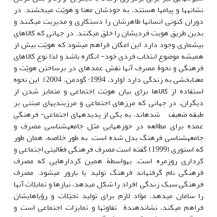
نشانه­ها و پیام­ها هستند، به خودشان معنا و هویّت می­بخشند. در
دوران کنونی انسان­ها ظاهرشان را دستکاری و مدیریت می­کنند و
بدین طریق هویت فردی­شان را خلق می­کنند. در جهانی که کالاهای
بی­شماری وجود دارد این امکان فراهم می­شود که هویّت بیش از
همیشه موضوع انتخاب فردیِ خود- انگاره باشد و لذا نوع کالاهای
فرهنگی و نحوۀ مصرف آن‏ها نقش عمده­ای در برساختن هویّت و
معنابخشی به زندگی دارد (وارد، 1994؛ گودمن، 2004). این نحوه
استفاده از کالاها برای بیان هویّت اجتماعی و متمایز شدن از
دیگران، در جهانی که مرزهای اجتماعی و مرزبندی­های مبتنی بر
طبقه ضعیف شده­اند، به یکی از پدیده­های اجتماعی- فرهنگیِ
عمده برای مطالعه در حوزه­هایی مثل جامعه­شناسی مصرف و
جامعه­شناسی فرهنگ بدل شده است. به طور خلاصه، همان طور
که استوری (1999) گفته است مصرف فرهنگی فعّالیتی اجتماعی و
کرداری روزمره است. به‏واسطة همین کردارهایی که مصرف
فرهنگی نام گرفته­اند فرهنگ تولید یا بارور می‏شود. مصرف
فرهنگی سبک زندگی افراد را شکل می‏دهد، نیازها و تمایلات آن‏ها
را سامان می‏دهد، موّاد لازم برای تولید تخیّلات و رؤیاهای­شان
فراهم می‏کند، نشان­دهندة تفاوت­ها و تمایزات اجتماعی است و