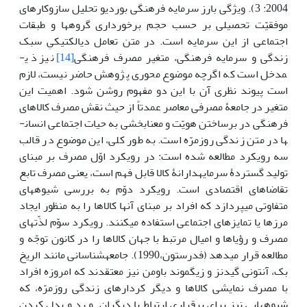
2004: 3). ویژگی بارز سرمایه فرهنگی بوردیو تحلیل سازوکارهای
موفقیّت تحصیلی بر حسب حجم برخورداری گروه­ها و طبقات
اجتماعی از این سرمایه است. در متن تعامل دیالکتیکیِ سبک
زندگی و سرمایه فرهنگی، متغیر مصرف فرهنگی
[14]
نیز ذی­
مدخل است که اگرچه موضوع محوری پژوهش حاضر نیست، لازم
است پیوند نظری آن با این دو مفهوم روشن شود. اهمیت این
متغیر در جامعۀ مصرفی معاصر عمدتاً از حیث نقش مصرف کالاهای
فرهنگی در برساختن هویّت و معنابخشی به حیات اجتماعی انسان­
ها در متن زندگی روزمرّه است. به طور کلی، این موضوع در قالب
سه رویکرد مطالعه شده است: در رویکرد اوّل مصرف بر مبنای
تولید گستردۀ سرمایه­دارانۀ کالا قابل فهم است، یعنی مصرف تابع
تقاضاهای اقتصادی است. رویکرد دوّم به بررسی شیوه­های
متفاوتی می­پردازد که افراد بر مبنای آن‏ها کالاها را به منظور ایجاد
مرزها یا تمایزهای اجتماعی استفاده می­کنند. رویکرد سوّم لذّت­های
مصرف و رؤیاها و امیال مرتبط با جهان کالاها را در کانون توجّه و
مطالعه قرار می­دهد (فدرستون،1990). جامعه­شناسانی مانند الریخ
بک، آنتونی گیدنز و زیگموند باومن نیز معتقدند که امروزه افراد
با مصرف نمایشی کالاها و دیگر کردارهای زندگی روزمرّه، که
شیوه­هایی نیز برای برقراری ارتباط با دیگران و رد و بدل کردن