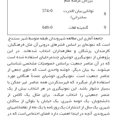
بزرگان عرصه علم
توانایی بیان (قدرت
574/0
8
سخنرانی)
9
گنجینه لغات
649/0
جامعة آماری این مطالعه شهروندان طبقه متوسط شهر سنندج
است که نمونه‌ای بر اساس قشرهای درونی آن مثل فرهنگیان،
کارمندان، پزشکان و مغازه­داران انتخاب شده­اند. در این
پژوهش از نمونه­گیری خوشه­ای چندمرحله­ای استفاده شده است
که در آن عناصر جمعیت براساس خصوصیّات مشخصی شناسایی
می­شوند. به بیان دیگر، خوشه واحدی است که حاوی جمعی از
عناصر جمعیت است. نمونه­گیری خوشه­ای عمدتاً هنگامی مورد
استفاده قرار می­گیرد که فهرست­کردن همه عناصر غیر ممکن یا
بسیار دشوار باشد. این نمونه­گیری در هر انتخاب بیش از یک
عنصر جمعیتی را انتخاب می­کند‏، برای مثال یک کلاس از
دانشجویان، یک حومه شهری، یک خیابان یا بلوکی از ساکنان
شهری، یک سال از انتشارات یک روزنامه یا یک ماه از تقاضانامه­های
شهروندی. آنچه در اینجا اهمیت دارد فضای اجتماعی است که در