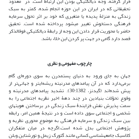
قرار گرفته، وجه دیالکتیکی بودن این ارتباط است. در معدود
تحقیقاتی که در ایران در این حوزه انجام شده، کمتر به سبک
زندگی به منزلۀ پدیده یا متغیری که خود بر اثر تحول سرمایه
فرهنگی دستخوش تغییر می­شود پرداخته شده است. تحقیق
حاضر با محوریت قرار دادن این وجه از رابطۀ دیالکتیکیِ فوق­الذکر
قصد دارد گامی در جهت پر کردن این خلاء باشد.
چارچوب مفهومی و نظری
جهان به جای ورود به دنیای پست­مدرن به سوی دوره‌ای گام
برمی‌دارد که در آن پیامدهای مدرنیته ریشه‌ای­تر و جهانی‌تر از
پیش شده‌اند (گیدنز، 30:1382). تشدید پیامدهای مدرنیته و
وقوع تحوّلات بنیادین در چند دهۀ اخیر نظریه اجتماعی را به
سمت پذیرش نقش فزایندۀ سبک زندگی در برساختن هویت­های
شخصی و اجتماعی سوق داده است و در نتیجۀ همین امر، رابطه
بین سبک زندگی و سرمایه فرهنگی به موضوع محوری نظریه و
پژوهش اجتماعی بدل شده است.اگرچه در میان متفکران
کلاسیک جامعه­شناسی کسانی مانند گئورگ زیمل و تورشتاین وبلن