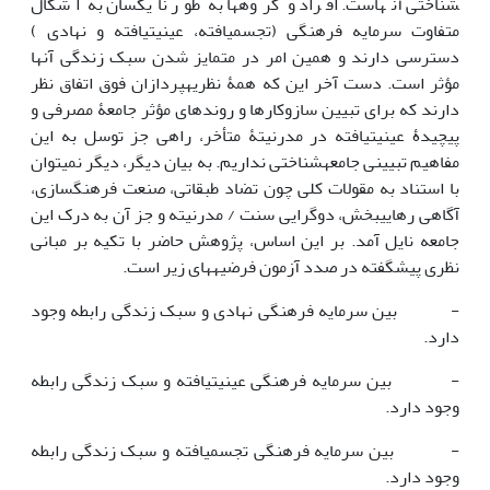
شناختی آن‏هاست. افراد و گروه­ها به طور نایکسان به اَشکال
متفاوت سرمایه فرهنگی (تجسم­یافته، عینیت­یافته و نهادی )
دسترسی دارند و همین امر در متمایز شدن سبک زندگی آن‏ها
مؤثر است. دست آخر این که همۀ نظریه­پردازان فوق اتفاق نظر
دارند که برای تبیین سازوکارها و روندهای مؤثر جامعۀ مصرفی و
پیچیدۀ عینیت­یافته در مدرنیتۀ متأخر، راهی جز توسل به این
مفاهیم تبیینی جامعه­شناختی نداریم. به بیان دیگر، دیگر نمی­توان
با استناد به مقولات کلی چون تضاد طبقاتی، صنعت فرهنگ­سازی،
آگاهی رهایی­بخش، دوگرایی سنت / مدرنیته و جز آن به درک این
جامعه نایل آمد. بر این اساس، پژوهش حاضر با تکیه بر مبانی
نظری پیش­گفته در صدد آزمون فرضیه­های زیر است.
- بین سرمایه فرهنگی نهادی و سبک زندگی رابطه وجود
دارد.
- بین سرمایه فرهنگی عینیت­یافته و سبک زندگی رابطه
وجود دارد.
- بین سرمایه فرهنگی تجسم­یافته و سبک زندگی رابطه
وجود دارد.