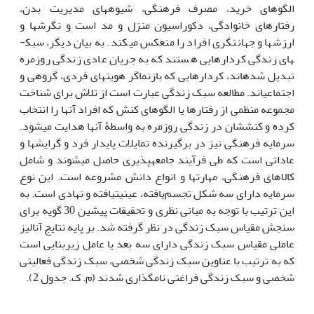
الگوهای خرید، مصرف فرهنگی، شیوه­های مدیریت بدن،
رفتارهای خانوادگی، دکوراسیون منزل و مد است و نگرش­ها و
ارزش­ها و جهان­نگری افراد را منعکس می­کند. به بیان دیگر، سبک­
های زندگی کردارهایی هستند که به جریان عادی زندگی روزمره
تبدیل شده­اند، کردارهایی که بازنماگر هویت­های فردی، گروهی و
اجتماعی­اند. مطالعه سبک زندگی عبارت است از تلاش برای شناخت
مجموعه منظمی از رفتارها یا الگوهای کنش که افراد آن‏ها را انتخاب
کرده و کنش­شان در زندگی روزمره به واسطۀ آن‏ها هدایت می­شود.
سرمایه فرهنگی نیز در برگیرنده تمایلات پایدار فرد و گرایش­ها و
عاداتی است که طی فرآیند جامعه­پذیری حاصل می­شوند و شامل
کالاهای فرهنگی، مهارت­ها و انواع دانش مشروعه است. این نوع
سرمایه دارای سه شکل تجسم‌یافته، عینیت­یافته و نهادی است. به
این ترتیب با توجه به مبانی نظری و تحقیقات پیشین 30 گویه برای
سنجش مقیاس سبک زندگی در نظر گرفته شد. بر پایه نتایج آنالیز
عاملی مقیاس سبک زندگی دارای سه بعد یا عامل زیربنایی است
که به ترتیب با عناوین سبک زندگی شخصی، سبک زندگی فعالیتی
شخصی و سبک زندگی فراغتی نام­گذاری شدند (م. ک. جدول 2).