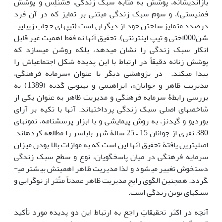
بازاندیشانه، پوشش به مثابه سبک زندگی، فشن­لِس و پوشش
فمنیستی)، و سوم سبک زندگی مبتنی بر تمایز که در آن فرد
درصدد متمایز ساختن خود از دیگران است (تیپ­های حجاب زیبایی­
شن000اختی و تیپ اینترنتی). تحقیق آن‏ها نه فقط اهمیت غیر قابل
انکار سبک زندگی را نشان می­دهد، بلکه روشن می­سازد که
پوشش زنانه دقیقاً در ارتباط با این پدیده شکل اجتماعی­اش را
پیدا می­کند. در پژوهشی دیگر با عنوان «سرمایه فرهنگی،
مدیریت ظاهر و جوانان»، ابراهیمی و بهنویی گدنه (1389) به
بررسی رابطۀ سرمایه فرهنگی و مدیریت ظاهر به عنوان یکی از
شاخص­های اصلی سبک زندگی پرداخته­اند. آن‏ها با تکیه بر آرای
بوردیو و گیدنز، به روش پیمایشی و با ابزار پرسش‎نامه، نمونه­ای
380 نفری از جوانان 15 – 25 سالۀ شهر بابلسر را مطالعه کرده­اند.
اصلی­ترین یافتۀ تحقیق آن‏ها این است که به موازات بالا بودن میزان
سرمایه فرهنگی در میان پاسخ‎گویان، نوع و سطح سبک زندگی
دستخوش تغییر می­شود و لذا مدیریت ظاهر اهمیتش بیشتر می­
گردد. همچنین الگوی رایج مدیریت ظاهر عمدتاً متًثر از نوگرایی و
سبک­های نوین زندگی است.
آنچه در اکثر تحقیقاتِ راجع به ارتباط این دو پدیده مورد تأکید