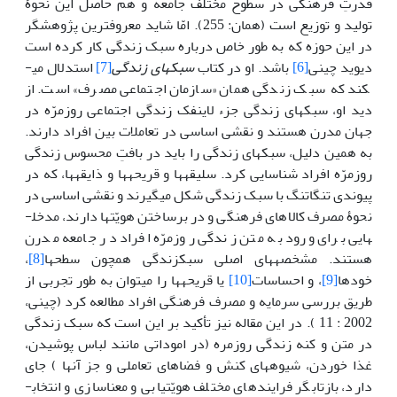
قدرتِ فرهنگی در سطوح مختلف جامعه و هم حاصل این نحوۀ
تولید و توزیع است (همان: 255). امّا شاید معروف­ترین پژوهشگر
در این حوزه که به طور خاص درباره سبک زندگی کار کرده است
دیوید چینی
[6]
باشد. او در کتاب
سبک­های زندگی
[7]
استدلال می­
کند که سبک زندگی همان «سازمان اجتماعی مصرف» است. از
دید او، سبک­های زندگی جزء لاینفک زندگی اجتماعی روزمرّه در
جهان مدرن هستند و نقشی اساسی در تعاملات بین افراد دارند.
به همین دلیل، سبک­های زندگی را باید در بافتِ محسوس زندگی
روزمرّه افراد شناسایی کرد. سلیقه­ها و قریحه­ها و ذایقه­ها، که در
پیوندی تنگاتنگ با سبک زندگی شکل می­گیرند و نقشی اساسی در
نحوۀ مصرف کالاهای فرهنگی و در برساختن هویّت­ها دارند، مدخل­
هایی برای ورود به متن زندگی روزمرّه افراد در جامعه مدرن
هستند. مشخصه­های اصلی سبک­زندگی همچون سطح­ها
[8]
،
خودها
[9]
، و احساسات
[10]
یا قریحه­ها را می­توان به طور تجربی از
طریق بررسی سرمایه و مصرف فرهنگی افراد مطالعه کرد (چینی،
2002 : 11 ). در این مقاله نیز تأکید بر این است که سبک زندگی
در متن و کنه زندگی روزمره (در اموداتی مانند لباس پوشیدن،
غذا خوردن، شیوه­های کنش و فضاهای تعاملی و جز آن‏ها ) جای
دارد، بازتابگر فرایندهای مختلف هویّت‏یابی و معناسازی و انتخاب­