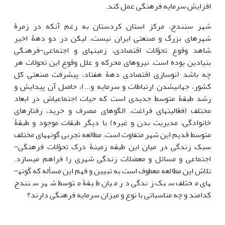
افزایش سرمایه فرهنگی عمل کند.
شهر سنندج، مرکز استان کردستان به رغم آنکه در زمرۀ
شهرهای بزرگ و صنعتی ایران نیست، لیکن در دو دهۀ اخیر
شاهد وقوع تحوّلات اقتصادی، زمینه­ای و اجتماعی-فرهنگیِ
بنیادین بوده است. نیروهای محرکه و علل وقوع این تحولات هر
چه باشد (نوسازی اقتصادیِ دهۀ هفتاد، پیشرفت صنعتیِ کل
کشور، جهانی­شدنِ ارتباطات و سرمایه و...)، حاصل آن پیدایش و
رشد طبقۀ متوسطِ جدیدی است که حیات اجتماعی­اش در ابعاد
مختلف (فعّالیت­های فراغت، الگوهای مصرف و خرید، رفتارهای
خانوادگی، مدیریت بدن و غیره) با دیگر طبقات موجود و طبقۀ
متوسط قدیم این شهر متفاوت است. مطالعه تجربی گونه­های مختلف
سبک زندگی در میان این طبقه زمینۀ درک تحوّلات فرهنگی-
اجتماعی و مسائل و معضلات زندگی شهری را فراهم می­سازد.
تلاش این مطالعه معطوف است به تبیین و فهم این مسأله که گونه­
های مختلف سبک زندگی در میان طبقۀ متوسط شهر سنندج
کدامند و چه مناسباتی با نوع و میزان سرمایه فرهنگی دارند؟