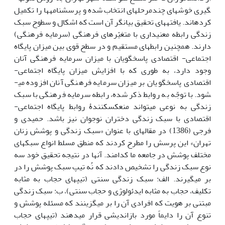
گیری خوشه­ای چندمرحله­ای انتخاب شده و پرسش‎نامه­ها را تکمیل
کرده­اند. یافته­های تحقیق بیانگر آن است که اشکال و سطوح سبک
زندگی رابطه معنی­داری با متغیّرهای فرهنگی (سرمایه فرهنگی)
دارند. همچنین رابطه­ای مستقیم و در سطح قوی بین میزان پایگاه
اجتماعی- اقتصادی پاسخ‎گویان با میزان سرمایه فرهنگی آنان
وجود دارد، به طوری که با افزایش میزان پایگاه اجتماعی-
اقتصادی پاسخ‎گویان بر میزان سرمایه فرهنگی آنان افزوده می­
شود. با توجّه به روابط ذکر شده، رابطه سرمایه فرهنگی با سبک
زندگی به نوعی می­تواند منعکس­کنندۀ روابط پایگاه اجتماعی-
اقتصادی با سبک زندگی دختران نوجوان نیز باشد. حمیدی و
فرجی (1386) در مقاله­ای با عنوان «سبک زندگی و پوشش زنان
تهران» این پرسش را مطرح کردند که منطق مسلط انواع سبک­های
مختلف پوشش در جامعه ما کدامند. آن‏ها در نتیجه تحقیق خود سه
نوع سبک زندگی را تشخیص دادند که نُه تیپ سبک پوشش را در
بر می­گیرند. الف: سبک زندگی سنتی (تیپ­های حجاب به مثابه
تکلیف، حجاب به مثابه ایدئولوژی و حجاب سنتی)، ب: سبک زندگی
مبتنی بر هویت که افرادی آن را بر می­گزینند که مسئله پوشش و
تنوع آن را دایماً مورد بازاندیشی قرار می­دهند (تیپ­های حجاب