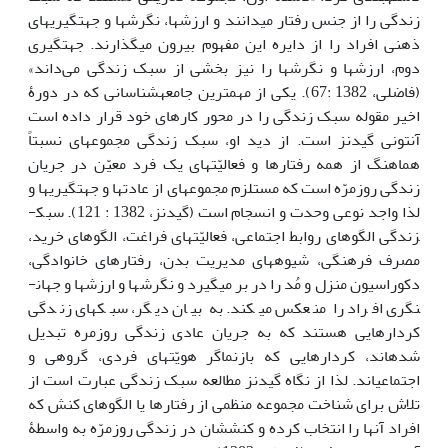
زندگی را از جنس رفتار می­دانند و ارزش­ها، نگرش­ها و جهت­گیری­های
ذهنی افراد را از دایره این مفهوم بیرون می­گذارند. جهت­گیری
دوم، ارزش­ها و نگرش­ها را نیز بخشی از سبک زندگی می‌داند»
(فاضلی، 1382 :67). یکی از مهم­ترین جامعه­شناسانی که در دورۀ
اخیر مقوله سبک زندگی را در محور کارهای خود قرار داده است
آنتونی گیدنز است. از دید او، سبک زندگی مجموعه­ای نسبتاً
هماهنگ از همه رفتارها و فعالیّت­های یک فرد معیّن در جریان
زندگی روزمرّه است که مستلزم مجموعه­ای از عادت­ها و جهت­گیری­ها و
لذا واجد نوعی وحدت و انسجام است (گیدنز، 1382 : 121). سبک­
زندگی الگوهای روابط اجتماعی، فعالیّت­های فراغت، الگوهای خرید،
مصرف فرهنگی، شیوه­های مدیریت بدن، رفتارهای خانوادگی،
دکوراسیون منزل و مُد را در بر می­گیرد و نگرش­ها و ارزش­ها و جهان­
نگری افراد را منعکس می­کند. به بیان دیگر، سبک­های زندگی
کردارهایی هستند که به جریان عادی زندگی روزمره تبدیل
شده­اند، کردارهایی که بازنماگر هویّت­های فردی، گروهی و
اجتماعی­اند. لذا از نگاه گیدنز مطالعه سبک زندگی عبارت است از
تلاش برای شناخت مجموعه منظمی از رفتارها یا الگوهای کنش که
افراد آن‏ها را انتخاب کرده و کنش­شان در زندگی روزمرّه به واسطۀ