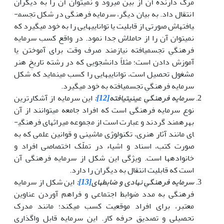
مرگ دارنده آن از بین می­رود و نمی­توان آن را به دیگران
انتقال داد. به بیان دیگر، سرمایه فرهنگی در شکل تجسم­
یافته­اش صورتی از قابلیت یا توانایی­هایی را به خود می­گیرد که
نمی­توان آن را از حامل­اش جدا نمود. در واقع کسب سرمایه
فرهنگیِ تجسم­یافته نیازمند صرف وقت برای آموختن یا
آموزش دادن است؛ مثلاً دانشجویی که در رشته تاریخِ هنر
مشغول تحصیل است، توانایی­هایی را کسب می­نماید که شکل
سرمایه فرهنگیِ تجسم­یافته به خود می­گیرد.
سرمایه فرهنگیِ عینیت­یافته
[12]
:
این سرمایه از آشکارترین
نوع سرمایه فرهنگی است که افراد جامعه می­توانند از آن
بهره­مند گردند و عبارت است از مجموعه میراث­های فرهنگی­
ای مانند آثار هنری، تکنولوژی ماشینی و قوانین علمی که به
صورت کتب، اسناد و اشیاء در تملّک اختصاصی افراد و
خانواده­ها است. ویژگی این شکل از سرمایه فرهنگی آن
است که قابلیت انتقال به دیگران را دارد.
سرمایه فرهنگیِ نهادی و ضابطه­ای
[13]
:
این شکل از سرمایه
فرهنگی به مدد ضوابط اجتماعی و فراهم آوردن عناوین
معتبر، برای افراد موقعیت کسب می­کند؛ مانند مدرک
تحصیلی و تصدیق حرفه کار. این سرمایه قابل واگذاری