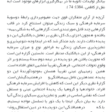
بیانگر تولیدات ثانویة ما در به‏کارگیری ابزارهای موجود است (به
نقل از کاظمی ، 1384: 74 ).
آن‌چه از آرای متفکران فوق جهت مفهوم­پردازی رابطۀ دوسویۀ
سرمایه فرهنگی و سبک زندگی می­توان استنتاج کرد در قالب
گزارهایی چند قابل صورت­بندی است، گزارهایی که به شکلی به­هم­
بافته و همچون اجزای یک کل نظری بر تعامل دیالکتیکی این دو
پدیده دلالت دارند. باید متذکر شد که در اینجا وجه «تنوع­پذیری و
تمایزپذیری سبک­های زندگی به فراخور نوع و میزان سرمایه
فرهنگی» از این دیالکتیک مدنظر است. نخستین گزاره این است
که محوریت یافتن هر دو پدیده در نیمه دوم سدۀ بیستم و بر اثر
وقوع تحولات اجتماعی – فرهنگی تقریباً مشابهی اتفاق افتاده است.
همین زمینه­های عینیِ تقریباً همسانِ به‌وجودآورندۀ این دو
پدیده، عمده­ترین عامل به­هم­بافتگی و درهم­تنیدگی­شان است.
گزارۀ نظری دیگر این است که کاهش یا افزایش سرمایه فرهنگی
افراد، خانواده­ها و گروه­ها یک پدیدۀ اجتماعیِ عینی و مستقل
است که نقشی اساسی در تغییر و تمایزپذیری سبک­های زندگی آن‏ها
دارد. به بیان دیگر، اینجا با یک دَور یا تسلسل مواجه نیستیم،
بلکه درهم­بافتگی این دو پدیده در عین استقلال روش­