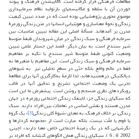
مطالعات فرهنگی قرار گرفته است. کالایی­شدنِ فرهنگ و پیوند
خوردن آن با سلطه و مکانیسم­های بازتولید نظام سرمایه­داری
موضوع محوری پژوهش­هایی بوده است که در صدد تببین کیفیت
زندگی و نحوۀ معناسازی و هویّت­یابی انسان­ها در متن زندگی روزمرۀ
مدرن بر آمده­اند. مسألۀ اصلی این مقاله تبیین مناسبات بین
سرمایه فرهنگی و سبک زندگی در میان شهروندان طبقۀ متوسط
شهر سنندج است. به بیان دیگر، قصد این جستار علمی تبیین
وضعیت کنونیِ طبقۀ متوسط شهر سنندج با تکیه بر مفاهیم
سرمایه فرهنگی و سبک زندگی است. این مفاهیم یا متغیرها نه
فقط در عالَم واقع بلکه حتّی در سطح تحلیلی نیز به شیوه­ای
دیالکتیکی درهم­تنیده­اند، لذا لازمۀ به‌کارگیری آن‏ها برای مطالعۀ
تجربی یک وضعیت اجتماعی، تشریح و تدقیق آن‏ها در قالب
رویکردهای نظری منسجم و روشن است. پیش­فرض ما این است
که سبک­های زندگی جزء لاینفک زندگی اجتماعی روزمره در جهان
مدرن هستند و نقشی اساسی در تعاملات بین افراد دارند. سبک
زندگی، بر خلاف فرهنگ، به معنای «شیوۀ کلی زندگی
[3]
» یک گروه
یا قوم یا ملّت نیست، بلکه عبارت است از «مجموعه کردارها و
نگرش­هایی که در یک زمینۀ اجتماعی خاص معنا دارند» (چینی،
2002 :4 – 6 ). سبک­های زندگی همان الگوهای کنش­اند که افراد بر