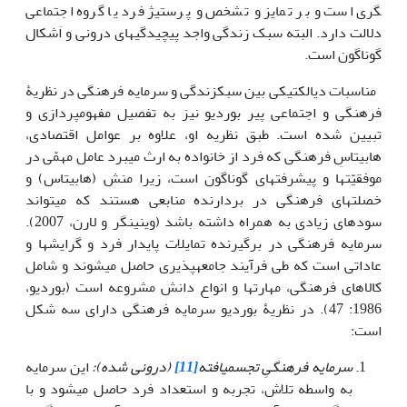
گری است و بر تمایز و تشخص و پرستیژ فرد یا گروه اجتماعی
دلالت دارد. البته سبک زندگی واجد پیچیدگی­های درونی و اَشکال
گوناگون است.
مناسبات دیالکتیکی بین سبک­زندگی و سرمایه فرهنگی در نظریۀ
فرهنگی و اجتماعی پیر بوردیو نیز به تفصیل مفهوم­پردازی و
تبیین شده است. طبق نظریه او، علاوه بر عوامل اقتصادی،
هابیتاسِ فرهنگی که فرد از خانواده به ارث می­برد عامل مهمّی در
موفقیّت­ها و پیشرفت­های گوناگون است، زیرا منش (هابیتاس) و
خصلت­های فرهنگی در بردارنده منابعی هستند که می­تواند
سودهای زیادی به همراه داشته باشد (وینینگر و لارن، 2007).
سرمایه فرهنگی در برگیرنده تمایلات پایدار فرد و گرایش­ها و
عاداتی است که طی فرآیند جامعه­پذیری حاصل می­شوند و شامل
کالاهای فرهنگی، مهارت­ها و انواع دانش مشروعه است (بوردیو،
1986: 47). در نظریۀ بوردیو سرمایه فرهنگی دارای سه شکل
است:
سرمایه فرهنگیِ تجسم­یافته
[11]
(درونی شده):
این سرمایه
به واسطه تلاش، تجربه و استعداد فرد حاصل می­شود و با