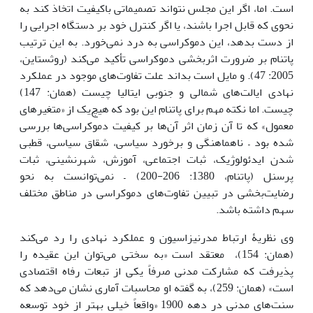
است. اما، اگر این مجلس نتواند تصمیماتی باکیفیت اتخاذ کند به
نحوی که قابل اجرا باشند، یا اگر کنترل خود بر دستگاه اجرایی را
از دست بدهد، این دموکراسی به درد نمی‌خورد. به این ترتیب
پاتنام بر ضرورت اثربخشی دموکراسی تأکید می‌کند (روثستاین،
2005: 47). و مایل است بداند علت تفاوت‌های موجود در عملکرد
نهادی ایالت‌های شمالی و جنوبی ایتالیا چیست (همان: 147)
چیست. اما نکته‌ مهم برای پاتنام این بود که هیچ‌یک از «متغیرهای
معمول» که تا آن زمان اثر آن‌‎ها بر کیفیت دموکراسی‌ها بررسی
شده بود – ناهماهنگی و برخورد سیاسی، شقاق سیاسی، قطبی
شدن ایدئولوژیک، ثبات اجتماعی، آموزش، شهرنشینی، ثبات
پرسنل (پاتنام، 1380: 206-200) – نمی‌توانست به نحو
رضایت‌بخشی در تبیین تفاوت‌های دموکراسی در مناطق مختلف
سهم داشته باشد.
وی نظریۀ ارتباط مدرنیزاسیون و عملکرد نهادی را رد می‌کند
(همان: 154)، معتقد است «به سختی می‌توان این عقیده را
پذیرفت که مشارکت مدنی صرفاً یکی از تبعات رفاه اقتصادی
است» (همان: 259)، به گفته او محاسبات آماری نشان می‌دهد که
سنت‌های مدنی در دهه 1900 «واقعاً خیلی بهتر از خود توسعه