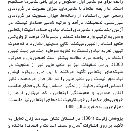
رابطه برای دو متغیر اول، معکوس و برای باقی متغیرها مستقیم
است. اما رابطه اعتماد با متغیرهای: میزان عضویت در گروه‌های
رسمی، میزان استفاده از رسانه‌ها، میزان عضویت در گروه‌های
غیررسمی، تحصیلات، درآمد و مرتبه شغلی معنادار نیست. در
آزمون چندمتغیره متغیرهای اعتماد نهادی، فساد، امنیت اجتماعی
و سن به ترتیب وارد معادله شدند و مجموعاً 53 درصد از واریانس
متغیر اعتماد را تبیین می‌کنند. نتایج همچنین نشان داد که قدرت
تبیین نظریه نهادی نسبت به نظریه سرمایه اجتماعی جهت تبیین
اعتماد در جامعه مورد مطالعه بیشتر است (منصوریان و قدرتی،
1388). برخی تحقیقات نیز بر متغیرهایی غیر از عضویت در
شبکه‌های اجتماعی تأکید می‌کنند با این حال رویکرد ایشان
نهادمحور نیست ولی متغیرهایی را مد نظر قرار می‌دهند – نظیر
احساس امنیت، رضایت از زندگی، احساس بیگانگی، فضای مناسب
اخلاق عمومی، و همبستگی اجتماعی – که می‌توان آن‌ها را
خروجی‌های حکمرانی خوب(کیفیت نهادها)ی اجتماعی نیز دانست.
(هزارجریبی و صفری شالی، 1388)
پژوهش زتومکا (1384) در لهستان نشان می‌دهد زنان تمایل به
تأکید بر روی انتظارات آسان و سبک (عدالت و انصاف) داشته و