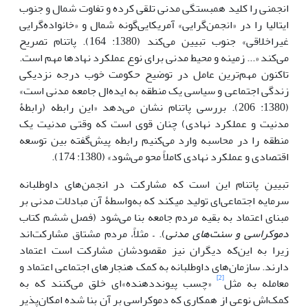
انجمنی را کلید همبستگی مدنی تلقی کرده و تفاوت شمال و جنوب
ایتالیا را در «انجمن‌گرایی» آمریکایی‌گونه شمال و «خانواده‌گرایی
غیراخلاقی» جنوب تبیین می‌کند (1380: 164). پاتنام تصریح
می‌کند «... زمینه و محیط مدنی برای نوع عملکرد نهادها مهم است.
تاکنون مهم‌ترین عامل در توضیح حکومت خوب درجه نزدیکی
زندگی اجتماعی و سیاسی یک منطقه به ایده‌ال جامعه مدنی است»
(1380: 206). بررسی پاتنام نشان می‌دهد «این رابطه (رابطۀ
مدنیت و عملکرد نهادی) چنان قوی است که وقتی مدنیت یک
منطقه را در محاسبه وارد می‌کنیم رابطه پیش‌گفته بین توسعه
اقتصادی و عملکرد نهادی کاملاً محو می‌شود» (1380: 174).
تبیین پاتنام این است که مشارکت در انجمن‌های داوطلبانه
سرمایه اجتماعی‌ای تولید می‎کند که به‌واسطۀ آن مبادلات مدنی بر
مبنای اعتماد به بقیه مردم جامعه بنا می‌شود (فصل ششم کتاب
دموکراسی و سنت‌های مدنی
). – مثلاً، مردم مشتاق مشارکت‌اند
زیرا به این‌که دیگران نیز مقصودشان مشارکت است اعتماد
دارند. سازمان‌های داوطلبانه به کمک هنجارهای اجتماعی اعتماد و
[2]
معامله به مثل
«چسب پیونددهنده»ای خلق می‌کنند که به
کمک‌اش نوعی از همکاری که دموکراسی بر آن بنا شده امکان‌پذیر