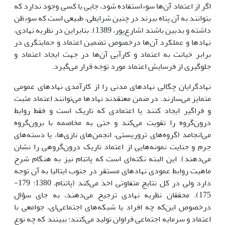
اگر از اعتماد آن‌ها سوءاستفاده شود، جایی یا کسی وجود ندارد که
بتوانند به آن پناه ببرند در چنین شرایطی، طبیعی است که سوء‌ظن
داشته و بدبین باشند (شارع‌پور، 1389). بنابراین در نظریه نهادی،
نهادها و عملکرد آن‌‎ها درخصوص تضمین اعتماد و حمایتگری در
برابر خیانت به اعتماد و کارآیی آن‌ها در جهت ایجاد اعتماد و
جلوگیری از فرسایش اعتماد مورد توجه قرار می‌گیرد.
نهادگرایان چگالی نهادهای مدنی را از کارآمدی نهادهای عمومی
متمایز می‌سازند. در ضمن معتقدند نهادها می‌توانند اعتماد مثبت
و فراگیر ایجاد کنند یا اعتمادی که تاریک است و فقط روابط
درون‌گروه را تقویت می‌کند و حتی به مخاصمه با برون‌گروه
می‌انجامد (گروه‌های تروریستی، انجمن‌های نازی‌ها، یا دسته‌های
جرم و جنایت نمونه‌هایی از اعتماد تاریک درون‌گروهی را نشان
می‌دهند). این البته نکته‌ای است که پاتنام نیز به هنگام شرح
ماهیت روابط عمودی نهادهای مستقر در جنوب ایتالیا به آن توجه
دارد ولی در کل نتایج متفاوتی اخذ می‌کند (پاتنام، 1380: 179-
175). محققان نظریه نهادی ترجیح می‌دهند، به جای سؤال
درخصوص این‌که چه افراد یا شبکه‌های اجتماعی‌ای، جوامعی با
اعتماد و سرمایه اجتماعی فراوان تولید می‌کنند؛ ببینند که چه نوع