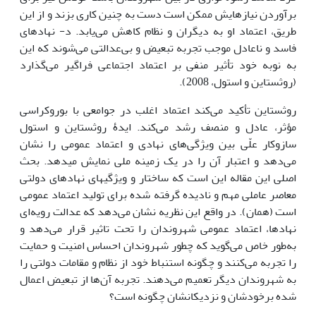
برآوردن نیازهایش ممکن است دست به چنین کاری بزند و از این
طریق، اعتماد او به دیگران و نظام کاهش می‌یابد. د- نهادهای
فاسد و ناعادل موجب تجربه تبعیض و بی‌عدالتی می‌شوند که این
به نوبه خود تأثیر منفی بر اعتماد اجتماعی فراگیر می‌گذارد
(روثستاین و استول، 2008).
روثستاین تأکید می‌کند اعتماد اغلب در جوامعی با بوروکراسی
مؤثر، عادل و منصف رشد می‌کند. ایدۀ روثستاین و استول
سازوکار علّی بین ویژگی‌های نهادی و اعتماد عمومی را نشان
می‌دهد و اعتبار آن را در یک زمینه ملی نمایش می‎دهد. بحث
اصلی این مقاله این است که ساختار و ویژگیهای نهادهای دولتی
معاصر عاملی مهم و نادیده گرفته شده برای تولید اعتماد عمومی
است (همان). در واقع این نظریه نشان می‌دهد که عدالت رویه‌ای
نهادها، اعتماد عمومی شهروندان را تحت تاثیر قرار می‌دهد و
به‌طور خاص می‌گوید که چطور شهروندان احساس امنیت و حمایت
را تجربه می‌کنند و چگونه استنباط خود از نظام و مقامات دولتی را
به شهروندان دیگر تعمیم می‌دهند. تجربه آن‌‎ها از تبعیض اعمال
شده برخودشان و نزدیکانشان چگونه است؟