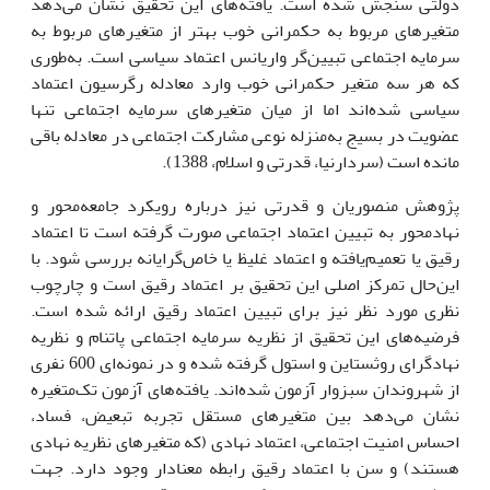
دولتی سنجش شده است. یافته‌های این تحقیق نشان می‌دهد
متغیرهای مربوط به حکمرانی خوب بهتر از متغیرهای مربوط به
سرمایه اجتماعی تبیین‌گر واریانس اعتماد سیاسی است. به‌طوری
که هر سه متغیر حکمرانی خوب وارد معادله رگرسیون اعتماد
سیاسی شده‌اند اما از میان متغیرهای سرمایه اجتماعی تنها
عضویت در بسیج به‌منزله‌ نوعی مشارکت اجتماعی در معادله باقی
مانده است (سردارنیا، قدرتی و اسلام، 1388).
پژوهش منصوریان و قدرتی نیز درباره‌ رویکرد جامعه‌محور و
نهادمحور به تبیین اعتماد اجتماعی صورت گرفته است تا اعتماد
رقیق یا تعمیم‌یافته و اعتماد غلیظ یا خاص‌گرایانه بررسی شود. با
این‌حال تمرکز اصلی این تحقیق بر اعتماد رقیق است و چارچوب
نظری مورد نظر نیز برای تبیین اعتماد رقیق ارائه شده است.
فرضیه‌های این تحقیق از نظریه سرمایه اجتماعی پاتنام و نظریه
نهادگرای روثستاین و استول گرفته شده و در نمونه‌ای 600 نفری
از شهروندان سبزوار آزمون شده‌اند. یافته‌های آزمون تک‌متغیره
نشان می‌دهد بین متغیرهای مستقل تجربه تبعیض، فساد،
احساس امنیت اجتماعی، اعتماد نهادی (که متغیرهای نظریه نهادی
هستند) و سن با اعتماد رقیق رابطه معنادار وجود دارد. جهت