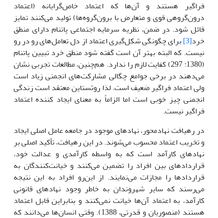
فراگیر هستند و آن‌ها که اعتماد خاص‌گرایانه (اعتماد
درون‌گروهی قوی و متعارض با برون‌گروه‌ها) تولید می‌کنند تمایز
قائل شود. در ضمن، نظریه سرمایه اجتماعی پاتنام دارای منطق
خرد
[3]
برای چگونگی شکل‌گیری اعتماد از دل تعامل‌های رو در رو
نیست. که البته بهتر آن است گفته شود منطق خرد تبیین پاتنام
(1380: 297) کفایت لازم را ندارد. هم‌چنین، مطالعات تجربی نشان
می‌دهند در برخی جوامع چگالی مشارکت‌های انجمنی زیاد است
ولی اعتماد فراگیر ضعیف است. لذا روثستاین معتقد است زندگی
انجمنی چیز خوبی است اما الزاماً به معنای ایجاد کننده اعتماد
فراگیر نیست.
در رهیافت نهادمحور، نهادهای موجود در جامعه عامل اصلی ایجاد
و تخریب اعتماد محسوب می‌شوند. در این رهیافت، تأکید اصلی بر
نهادهای کارآمد است که به واسطه کارآمدی و عدالت خود،
قراردادهای بین افراد را تضمین می‌کنند و خیانت‌کنندگان به
قراردادها را مجازات می‌نمایند. از این‌رو افراد به این نتیجه
می‌رسند که سایر شهروندان به خاطر وجود نهادهای قانونی
کارآمد، به اعتماد آن‌ها خیانت نمی‌کنند و بنابراین قابل اعتماد
هستند (منصوریان و قدرتی، 1388). وقتی انسان‌ها می‌دانند که