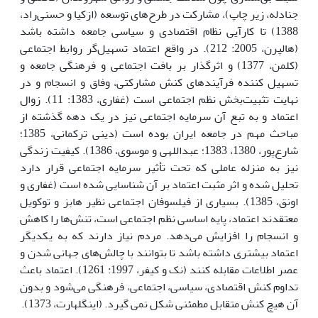
جنادله، زیر چاپ)، مشارکت در طرح‌های توسعه (ازکیا و حسنی‌راد،
1388) تا کارآیی نظام اقتصادی و سیاسی جامعه داشته باشد
(هالپرن، 2005: 212). در واقع اعتماد تسهیل‌گر روابط اجتماعی
(کلمن، 1377) و اثرگذار بر بافت اجتماعی و فرهنگی جامعه و
تسهیل کننده فرآیندهای کنش مشارکتی، وفاق و انسجام و در
نهایت تثبیت‌بخش نظم اجتماعی است (غفاری، 1383: 11). زوال
اعتماد و به تبع آن سرمایه‌ اجتماعی نیز در یک دهه‌ گذشته از
مباحث مهم در جامعه ایران بوده است (دینی ترکمانی، 1385؛
شارع‌پور، 1380، 1383؛ عبداللهی و موسوی، 1386). کیفیت زندگی
نیز به منزله‌ عاملی که تحت تأثیر سرمایه اجتماعی قرار دارد
تحلیل شده و اثر مثبت اعتماد بر آن شناسایی شده است (غفاری و
اونق، 1385). بسیاری از فیلسوفان اجتماعی نظیر هابز و توکویل
معتقدند اعتماد، پایه اساسی نظم اجتماعی است، تنش‌ها را کاهش
و انسجام را افزایش می‌دهد. مردم نیاز دارند که به یکدیگر
اعتماد بیشتری داشته باشد تا بتوانند با چالش‌های جهانی شدن و
عصر اطلاعات مقابله کنند (نک و کیفر، 1997: 1261). اعتماد باعث
تداوم کنش اقتصادی، سیاسی، اجتماعی، فرهنگی می‌شود و بدون
آن هیچ کنش متقابل مطمئنی شکل نمی گیرد. (اینگلهارت، 1373).