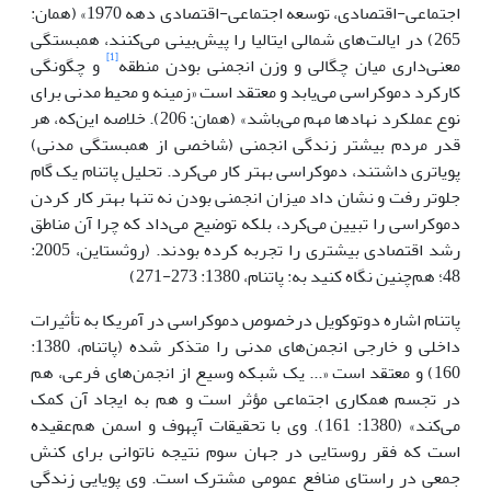
اجتماعی-اقتصادی، توسعه اجتماعی-اقتصادی دهه 1970» (همان:
265) در ایالت‌های شمالی ایتالیا را پیش‌بینی می‌کنند، همبستگی
[1]
معنی‌داری میان چگالی و وزن انجمنی بودن منطقه
و چگونگی
کارکرد دموکراسی می‌یابد و معتقد است «زمینه و محیط مدنی برای
نوع عملکرد نهادها مهم می‌باشد» (همان: 206). خلاصه این‌که، هر
قدر مردم بیشتر زندگی انجمنی (شاخصی از همبستگی مدنی)
پویاتری داشتند، دموکراسی بهتر کار می‌کرد. تحلیل پاتنام یک گام
جلوتر رفت و نشان داد میزان انجمنی بودن نه تنها بهتر کار کردن
دموکراسی را تبیین می‌کرد، بلکه توضیح می‌داد که چرا آن مناطق
رشد اقتصادی بیشتری را تجربه کرده بودند. (روثستاین، 2005:
48؛ هم‌چنین نگاه کنید به: پاتنام، 1380: 273-271)
پاتنام اشاره دوتوکویل درخصوص دموکراسی در آمریکا به تأثیرات
داخلی و خارجی انجمن‌های مدنی را متذکر شده (پاتنام، 1380:
160) و معتقد است «... یک شبکه‌ وسیع از انجمن‌های فرعی، هم
در تجسم همکاری اجتماعی مؤثر است و هم به ایجاد آن کمک
می‌کند» (1380: 161). وی با تحقیقات آپهوف و اسمن هم‌عقیده
است که فقر روستایی در جهان سوم نتیجه‌ ناتوانی برای کنش
جمعی در راستای منافع عمومی مشترک است. وی پویایی زندگی