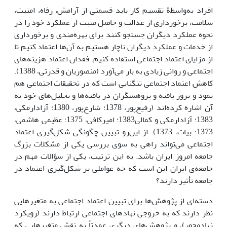
افراد به‌واسطۀ تقسیم کار باید قسمتی از آرامش، رفاه، امنیت،
سلامت، برخورداری از عدالت و حاصل مثبت از عملکرد خود را در
نحوه عملکرد دیگران جستجو کنند برای بهره‌مندی و برخورداری
از خدمات و عملکرد دیگران ناچار هستیم به آن‌ها اعتماد کنیم تا
از مزایای اعتماد اجتماعی استفاده کنیم. فقدان اعتماد هزینه‌های
اجتماعی و روانی زیادی به بار می‌آورد (منصوریان و قدرتی، 1388).
کاهش اعتماد اجتماعی تنگنایی است که در تحقیقات اجتماعی هم
نمود و بروز یافته و پژوهشگران در یافته‌ها و تحلیل‌های خود به
آن اشاره کرده‌اند (رفیع‌پور، 1378؛ شارع‌پور، 1380؛ آزادارمکی،
1383؛ آزادارمکی و کمالی1383؛ امیرکافی، 1375؛ عظیمی هاشمی،
1373؛ بیات، 1373). از این‌رو تبیین چگونگی شکل‌گیری اعتماد
اجتماعی می‌تواند راهی به سوی بررسی یکی از مشکلات بزرگ
جامعه‌ امروز ایران باشد. به این ترتیب، یکی از سؤالات مهم در
جامعه‌ی ایران این است که چه عواملی بر شکل‌گیری اعتماد در
جامعه تأثیر دارند؟
دسته‌ای از پژوهش‌ها برای تبیین اعتماد اجتماعی به متغیرهایی
نظر دارند که به خروجی نهادهای اجتماعی ارتباط دارند (رویکرد
نهادمحور)، و پژوهش‌های دیگری عمدتاً به نقش متغیرهایی که