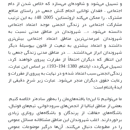
و تسهیل می‌شود و شالوده‌ای می‌سازد که خلاص شدن از دام
اجتماعی – فقدان توانایی انجام کنش جمعی در راستای منافع
مشترک – را ممکن می‌کند (روثستاین، 2005: 48). به این ترتیب
مشارکت اجتماعی در زندگی انجمنی موجد اعتماد اجتماعی
دانسته می‌شود. «... شهروندان در مناطق مدنی نسبت به
شهروندان غیرمدنی‌ترین مناطق اعتماد اجتماعی بیش‌تری
داشتند و اعتماد بیشتری به تبعیت از قانون به‎وسیلۀ دیگر
شهروندان ابراز می‌داشتند. ... در مناطق مدنی زندگی جمعی با
این انتظار که دیگران احتمالاً از مقرارت پیروی خواهند کرد،
تسهیل می‌گردد» (پاتنام، 1380: 194-193). بر اساس این عبارت،
زندگی انجمنی سبب اعتماد شده و در نهایت به پیروی از مقررات و
رعایت حقوق دیگران منجر می‌شود. عبارت زیر شرح دقیقی از
ایدۀ پاتنام است:
ما می‌توانیم تا این‌جا یافته‌های‌مان را به‌طور ساده‌تر خلاصه کنیم.
بعضی از مناطق ایتالیا از انجمن‌های سرودخوانی، تیم‌های فوتبال،
باشگاه‌های حفاظت از پرندگان و باشگاه‌های روتاری زیادی
برخوردارند. اغلب شهروندان این مناطق مشتاقانه مسائل عمومی
را در مطبوعات دنبال می‌کنند. آن‌ها درگیر موضوعات عمومی