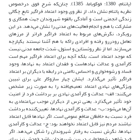
(پاتنام، 1380؛ فوکویاما، 1385). چنان‌که شرح فوق درخصوص
نظریه پاتنام نشان داد، از نظر وی وجود اعتماد فراگیر تابع چگالی
زندگی انجمنی است و آمادگی بالقوه شهروندان جهت همکاری و
مشارکت با هم و انجام فعالیت‌های مدنی را نشان می‌دهد. در این
رویکرد، نگرش‌های مربوط به اعتماد فراگیر فراتر از مرزهای
تعامل رودررو رفته و افرادی راکه با هم آشنا نیستند یکپارچه
می‌سازند. اما از نظر روثستاین و استول، شدت جامعه مدنی نیست
که موجد اعتماد است، بلکه آن‎چه برای اعتماد فراگیر مهم است
کارآمدی و عدالت نهادهاست و فقدان اعتماد به نهادها، وجود
فساد و رشوه‌خواری و احساس ناامنی در رابطه با دیگران بر اعتماد
فراگیر تأثیر می‌گذارد. ایشان چهار سازوکار علی برای تبیین
ویژگی‌های نهادی اعتماد تعمیم‌یافته را به صورت زیر مشخص
می‌کنند: الف- عدالت و کارآمدی نهادی بر برداشت فرد از امنیت
خود تأثیر می‌گذارد. یعنی ترس از دیگران موجب بی‌اعتمادی به
آن‌ها می‌شود؛ ب- عدالت و کارآمدی نهادها، تعیین‌کننده برداشت
فرد نسبت به حافظان منافع عمومی است. اگر نهادها قابل اعتماد
نباشند مردم نیز قابل اعتماد نخواهند بود؛ ج- عدالت و کارآمدی
نهادها، نگرش نسبت به رفتار شهروندان را شکل می‌دهد. اگر
فرد شاهد رشوه‌خواری در بین شهروندان باشد خودش نیز برای