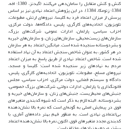
کنش و کنش متقابل را سامان‌دهی می‌کنند (گیدنز، 1380؛ افه،
1384؛ زتومکا، 1384). در این پژوهش اعتماد نهادی نیز بر اساس
پرسش از میزان اعتماد فرد به کلیسا، نیروهای ارتش، مطبوعات،
تلویزیون، اتحادیه‌های کارگری، پلیس، دادگاه‌ها، دولت مرکزی،
احزاب سیاسی، پارلمان، ادارات عمومی، شرکت‌های بزرگ،
سازمان‌های زیست‌محیطی، سازمان‌های زنان، و سازمان‌های خیریه
و بشردوستانه سنجیده شده است. میانگین اعتماد به هر سازمان
در هر کشور، به عنوان شاخص سنجش اعتماد به آن نهاد استفاده
شده است. شاخص اعتماد نهادی از طریق پاسخ به میزان اعتماد
مردم به نهادهای زیر سنجیده شده است: کلیسا و مسجد،
نیروهای مسلح، مطبوعات، تلویزیون، اتحادیه‌های کارگری، پلیس،
دادگاه و سیستم قضایی، دولت مرکزی، احزاب سیاسی، مجلس
قانونگذاری یا پارلمان، ادارات دولتی، شرکت‌های بزرگ خصوصی،
جنبش‌های محیط‌زیست، جنبش‌های زنان، و سازمان‌های خیریه و
بشردوستانه. البته لازم به ذکر است که شیوه کدبندی متغیرهای
فوق در پیمایش اصلی به گونه‌ای است که نمره بالا نشان‌دهنده
بی‌اعتمادی نهادی است. به منظور فهم بهتر داده‌های آماری، با
کدبندی مجدد متغیرهای فوق، اکنون نمره بالا نشان‌دهنده اعتماد
بیشتر مردم به نهادهای مختلف است.