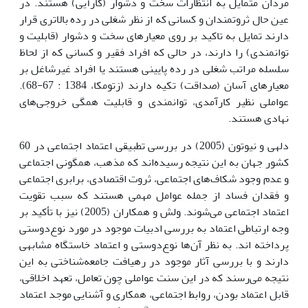
مردان متمایل به انتظارات سخت و دشوار (کارآیی) هستند. در
عین حال ثروتمندان و کسانی که از نظر شغلی در رده بالاتری قرار
دارند تمایل به تاکید بر روی معیارهای سخت و دشوار (قابلیت و
توانمندی) را دارند، در حالی که افراد فقیر و کسانی که از لحاظ
سلسله مراتب شغلی در رده پایینی هستند یا افراد غیرشاغل بر
معیارهای آسان (صداقت) تکیه دارند (زتومکا، 1384 : 67-68).
عواملی نظیر کارآمدی، توانمندی و قابلیت همگی خروجی‌های
نهادی هستند.
دلهی و نیوتون (2005) در بررسی تطبیقی اعتماد اجتماعی در 60
کشور جهان به این نتیجه رسیده‌اند که مذهب، همگونی اجتماعی
و عدم وجود شکاف‌های اجتماعی، ثروت اقتصادی، برابری اجتماعی
و فقدان فساد از جمله عوامل مهمی هستند که سبب تقویت
اعتماد اجتماعی می‌شوند. ولش و همکاران (2005) نیز با تأکید بر
وجه ارتباطی اعتماد به بررسی ادبیات موجود در مورد نوع‌دوستی
پرداخته اند. به نظر آن‌‎ها نوع‌دوستی و اعتماد خاستگاه مشابهی
دارند و با بررسی آثار موجود در رهیافت جامعه‌شناختی به این
نتیجه می‌رسند که در این سنت عواملی چون تعامل، تعهد اخلاقی،
قابل اعتماد بودن، روابط اجتماعی، همکاری و آشنایی موجد اعتماد