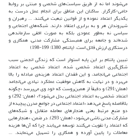
می‌شوند اما نه از طریق سیاست‌های شخصی و مبنتی بر روابط
حامی-کارگزار. ساکنان این مناطق برای انجام عمل درست به
یکدیگر اعتماد نموده و از قوانین تبعیت می‌کنند. ... رهبران و
شهروندان هر و به برابری اعتقاد دارند. شبکه‌های اجتماعی و
سیاسی نه به‌طور عمودی بلکه به صورت افقی سازماندهی
شده‌اند و جامعه برای همبستگی، مشارکت مدنی، همکاری و
درستکاری ارزش قائل است. (پاتنام، 1380: 199-198)
تبیین پاتنام بر این پایه استوار است که زندگی انجمنی سبب
شکل‌گیری اعتماد شخصی شده، اعتماد شخصی به اعتماد
اجتماعی می‌انجامد، و این فقدان اعتماد هزینه‌ی مبادله را بالا
می‌برد و در نهایت به کاهش موفقیت عملکرد نهادی می‌انجامد
(همان:291) و دقیقاً از همین‌روست که خود وی می‌پرسد «چگونه
اعتماد شخصی به اعتماد اجتماعی بدل می‌شود؟» (همان: 292) و
بلافاصله پاسخ می‌دهد «اعتماد اجتماعی در جوامع مدرن پیچیده از
دو منبع مرتبط یعنی هنجارهای معامله متقابل و شبکه‌های
مشارکت مدنی ناشی می‌شود» (همان: 293). در ضمن، «هنجارهایی
که اعتماد را تقویت می‌کنند توسعه می‌یابند چرا که آن‌ها هزینه
معاملات را پایین آورده و همکاری را تسهیل می‌نمایند. ...