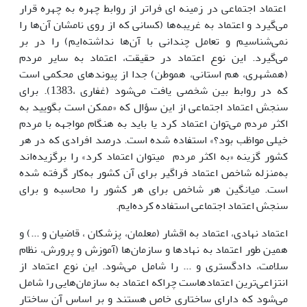
اعتماد اجتماعی در زمینه ای فراتر از روابط چهره به چهره قرار
می‌گیرد و اعتماد به غریبه‌ها (کسانی که از روی نامشان آن‌ها را
نمی‌شناسیم و تعامل چندانی با آن‌ها نداشته‌ایم) را در بر
می‌گیرد. این نوع اعتماد در حقیقت، اعتماد به سایر مردم
(همشهری، هم استانی، هموطن) جدا از پیوندهای محکمی است
که در روابط بین شخصی یافت می‌شود (غفاری ،1383). برای
سنجش اعتماد اجتماعی از این سؤال که «ممکن است بگویید به
اکثر مردم می‌توان اعتماد کرد یا باید به هنگام مواجهه با مردم
خیلی مواظب بود؟» استفاده شده است. درصد افرادی که در هر
کشور گزینه‌ «به اکثر مردم می­توان اعتماد کرد» را برگزیده‌اند
به‌منزله شاخص اعتماد فراگیر برای آن کشور به‌کار گرفته شده
است. میانگین هر شاخص برای هر کشور را محاسبه و برای
سنجش اعتماد اجتماعی استفاده کرده‌ایم.
اعتماد نهادی، اعتماد به اقشار (معلمان، پزشکان ، قاضیان و ...) و
همین طور اعتماد به نهادها و سازمان‌ها (آموزش و پرورش، نظام
سلامت، دادگستری و ... را شامل می‌شود. این نوع اعتماد از
انتزاعی‌ترین اعتمادهاست چراکه اعتماد به سازمان‌هایی را شامل
می‌شود که دارای ساختاری خاص هستند و بر اساس آن ساختار