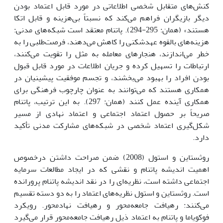
کنش‌های متقابل شخصی اطلاعاتی در مورد قابل اعتماد بودن
دیگر بازیگران فراهم می‌کند که نسبتاً بی‌هزینه و قابل اتکا
هستند» (همان: 295-294). پاتنام معتقد است شبکه‌های مدنی:
هزینه‌های بالقوه عهدشکنی را کاهش می‌دهند، فرصت‌طلبی را به
خطر می‌اندازند، هنجارهای معامله به مثل را تقویت می‌کنند،
ارتباطات را تسهیل کرده و جریان اطلاعات در مورد قابل قبول
بودن افراد را بهبود می‌بخشند، و تجسم موفقیت پیشینیان در
همکاری هستند که می‌توانند به عنوان چارچوب فرهنگی برای
همکاری آینده عمل کنند (همان: 297). به این ترتیب، پاتنام
صریحاً بر حصول اعتماد اجتماعی و اعتماد نهادی از مسیر
شکل‌گیری اعتماد شخصی در شبکه‌های مشارکت مدنی تأکید
دارد.
روثستاین و استول (2008) ضمن صراحت داشتن درخصوص
اهمیت اندیشه پاتنام و نقشی که در ایجاد مطالعات سرمایه
اجتماعی داشته است، نظریه‌ای را در نقد اندیشه پاتنام پرورانده
است. روثستاین و استول نظریه‌های اعتماد را به دو دسته تقسیم
می‌کنند: رهیافت جامعه‌محور و رهیافت نهادمحور. رویکرد
فوکویاما و پاتنام به اعتماد ذیل رهیافت جامعه‌محور قرار می‌گیرد