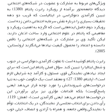
ویژگی‌های مربوط به مشارکت و عضویت در شبکه‌های اجتماعی.
دیدگاه جامعه‌محور برآمده از رویکرد رابرت پاتنام (1380) به
تبیین کارآمدی دموکراسی در ایتالیاست که قریب دو دهه
تحقیقات بسیاری را درباره‌ نقش سرمایه اجتماعی دامن زده است.
رویکرد دوم حاصل ایده‌هایی است که اگرچه به اهمیت رویکرد و
مفاهیمی که پاتنام در علوم اجتماعی وارد ساخت اذعان دارند،
لیکن تأکید وی بر مشارکت در شبکه‌های اجتماعی را ناقص
دانسته و اعتماد را محصول کیفیت نهادها می‌انگارند (روثستاین،
2005).
رابرت پاتنام کوشیده است تا تفاوت کارآمدی دموکراسی در جنوب
و شمال ایتالیا را تبیین کند. سؤال اصلی پاتنام این است که «برای
ایجاد نهادهای نمایندگی قوی، مسئول و کارآمد چه شرایطی لازم
است؟» (پاتنام، 1380: 27)؛ و معتقد است «یک حکومت خوب نه تنها
درخواست‌های شهروندانش را مورد توجه قرار می‌دهد (یعنی
پاسخ‌گوست) بلکه اقدامات مؤثری نیز برای برآوردن این
درخواست‌ها انجام می‌دهد (یعنی کارآمدی است)» (همان: 119).
رأی دادن برای انتخاب مجلسی از نمایندگان، در یک انتخابات، توأم
با نمایندگی واقعی جامعه، و همراه با آزادی و انصاف، خیلی خوب