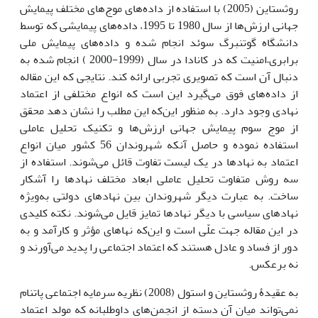
روثستاین (2005) با استفاده از داده‌های موج‌های مختلف پیمایش
جهانی ارزش‌ها از سال 1980 تا 1995، داده‌های پیمایشی که توسط
دانشگاه گوتنبرگ سوئد انجام شده و داده‌های پیمایش ملی
برابری–امنیت که در کانادا در سال (1999-2000 ) انجام شده به
دنبال آن است که تصویری تجربی ارائه کند. نتایجی که این مقاله
از داده‌های فوق می‌گیرد این است که انواع مختلفی از اعتماد
نهادی وجود دارد. به منظور این‌که این مطلب را نشان دهد محقق
از موج سوم پیمایش جهانی ارزش‌ها و تکنیک تحلیل عاملی
استفاده نموده و حاصل آنکه شهروندان 56 کشور میان انواع
اعتماد به نهادها در یک لیست تفاوت قائل می‌شوند. استفاده از
سه روش متفاوت تحلیل عاملی ابعاد مختلف نهادها را آشکار
ساخت. به عبارت دیگر شهروندان بین نهادهای دولتی به‌ویژه
نهادهای سیاسی با دیگر نهادها تمایز قایل می‌شوند. نکته کلیدی
در این مقاله جهت علّی است و این‌که نهاهای مؤثر و کارآمد و به
دور از فساد و عادل هستند که اعتماد اجتماعی را پدید می‌آورند و
نه برعکس.
به عقیدۀ روثستاین و استول (2008) نظریه سرمایه اجتماعی پاتنام
نمی‌تواند میان آن دسته از انجمن‌های داوطلبانه که مولد اعتماد