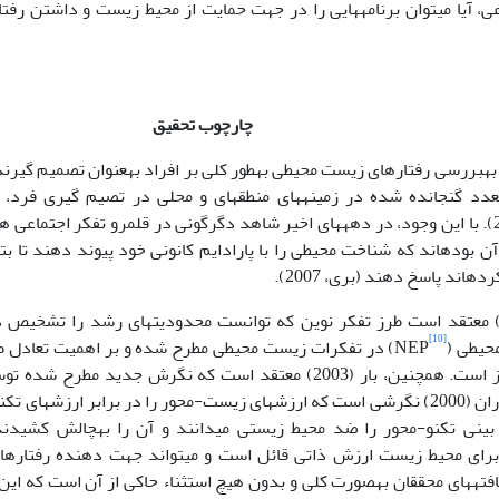
چارچوب تحقیق
رویکرد سنتی به‎بررسی رفتارهای زیست محیطی ب
تعدد گنجانده شده در زمینه­های منطقه­ای و محلی در تصیم گیری فرد، 
همکاران 2006). با این وجود، در دهه­های اخیر شاهد دگرگونی در قلمرو تفکر اجتماع
ه­اند پاسخ دهند (بری، 2007).
[10]
طی (NEP
) در تفکرات زیست محیطی مطرح شده و بر اهمیت تعادل طب
دانلاپ و همکاران (2000) نگرشی است که ارزش­های زیست-محور را در برابر ارزش­ه