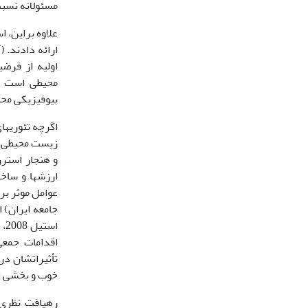
مسئولانه نسبت به‎محیط زیست می­شود (ب
علاوه براین، 
بیوفیزیکی محیط زیست برا
اگرچه تئوری­ه
زیست محیطی دان
ارزش­ها و ساخ
عوامل موثر بر
خوب و بخشی از