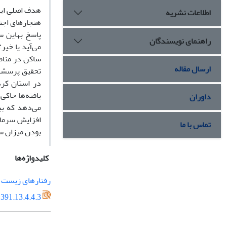
هدف اصلی این
اطلاعات نشریه
هنجارهای اجت
راهنمای نویسندگان
ساکن در مناط
ارسال مقاله
ت
در استان کرد
داوران
تماس با ما
بودن میزان س
کلیدواژه‌ها
رفتارهای زیست 
391.13.4.4.3