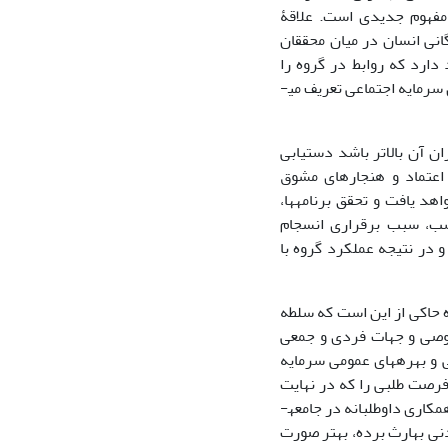
ی و موسوی، 1384). سرمایه اجتماعی به‎نسبت یک مفهوم جدیدی است. علاقۀ
ندگانی انسان در میان محققان
ه به‎شبکه­ها، هنجارها و اعتماد دارد که روابط در گروه را
آسانتر می­کند، در نتیجه گسترش روابط یک نوع سرمایه به‎وجود می­آید که آن را تحت عنوان سرمایه اجتماعی تعریف می­
ن آن بالاتر باشد دستیابی
ند اعتماد و هنجارهای مشوق
زایش خواهد یافت و تحقق برنامه­ها،
ود سرمایه اجتماعی به‎میزان کافی و مناسب، سبب برقراری انسجام
و در نتیجه عملکرد گروه با
ه حاکی از این است که سلطه
اشد. پاتنام به‎صورت­های عمومی و خصوصی و جهات فردی و جمعی
بیان می­دارد علاقه­مندی خاص‎اش منافع خارجی و بهره­های عمومی سرمایه
ت عمل جمعی و فرصت طلبی را که در نهایت
به‎ضرر خود افراد تمام می­شود، به‎زمینه اجتماعی گسترده آن مربوط می­داند، به‎گونه­ای که همکاری داوطلبانه در جامعه­
ای که سرمایه اجتماعی عظیمی را در شکل هنجارهای عمل متقابل و شبکه­های مشارکت مدنی به‎ارث برده، بهتر صورت