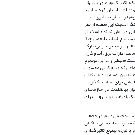
حدود نمی­شود، بلکه اکثر کشورهای جهان(از
جمله ایران) را نیز در بر­می­گیرد (کاستلز،1384 : 148، کلانتری و همکاران، 2007 و صالحی، 2010). استان کردستان با
جلوه­ها و مناظر بی­نظیری است.
گر اهمیت این منطقه از نظر
ی در امان نمانده است. از
ر سال 1390 در شهرستان مریوان و سنندج (سایت انجمن چیا)
باعث شده که طبیعت این استان دچار صدمات جبران ناپذیری شود، علاوه بر این، ریختن زباله­ها در معابر عمومی، پارک­
یت ادارات برق، آب و گاز)،
ست محیطی و ... این موضوع
تماعی که منبع کنش محسوب
 به‎عبارت دیگر، اهمیت موضوع با بروز مسائل و مشکلات
طی در استان، ضرورت اقدامات در جهت کاهش مصائب ناشی از آن و نیاز به‎اطلاعاتی برای سیاست‌گذاری­ها،
طرح­ها و برنامه­ریزی در جهت کاهش مشکلات زیست محیطی استان مشهود­تر می­شود. نیاز به‎اطلاعات در سازمان­های
های غیر دولتی و ... برای
نهایتاً، با توجه به‎اهمیت زیست محیطی این منطقه، فراملیتی بودن مسائل و مشکلات زیست محیطی و تمرکز جامعه­
ی­شود که سرمایه اجتماعی ساکنان
شهری استان کردستان چه تاثیری می­تواند بر رفتارهای زیست محیطیآن‎ها داشته باشد؟ و با توجه به‎نوع تاثیرگذاری