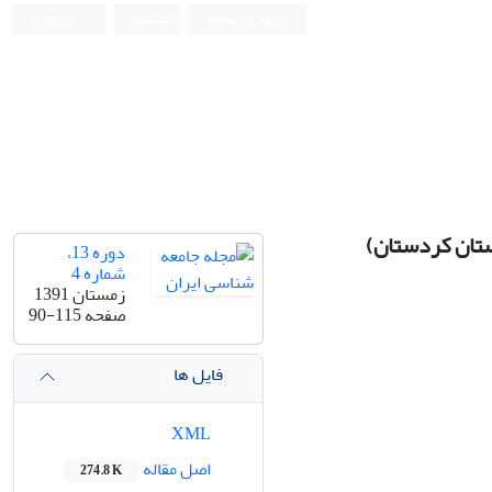
ورود به سامانه
ثبت نام
English
ستان کردستان)
دوره 13،
شماره 4
زمستان 1391
صفحه
90-115
فایل ها
XML
اصل مقاله
274.8 K