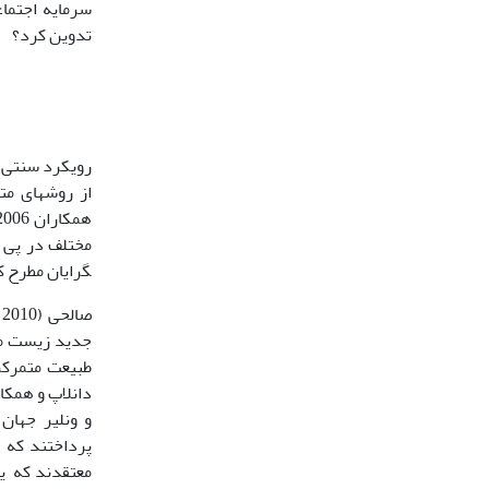
تدوین کرد؟
از روش­های م
گرایان مطرح کرد
جدید زیست محی