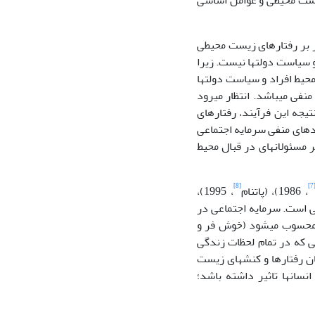
های زیست محیطی و عوامل اساسی
ر بر رفتارهای زیست محیطی
سیاست دولت­ها نیست. زیرا
حیط افراد و سیاست دولت­ها
 مثبت و منفی می­باشد. انتظار می­رود
ثبت ­شود. در نتیجه این فرآیند، رفتارهای
مدهای منفی سرمایه اجتماعی
فتارهای زیست محیطی غیر مسئولانه­ای در قبال محیط
[8]
[7
، 1986)، (پاتنام
، 1995)،
هوم سرمایه اجتماعی معطوف به‎کنش اجتماعی است. سرمایه اجتماعی در
‎تعبیری منبع کنش اجتماعی محسوب می­شود (خوش فر و
د؛ کنشی که در تمام لحظات زندگی
ان رفتارها و کنش­های زیست
سان­ها تاثیر داشته باشد؛