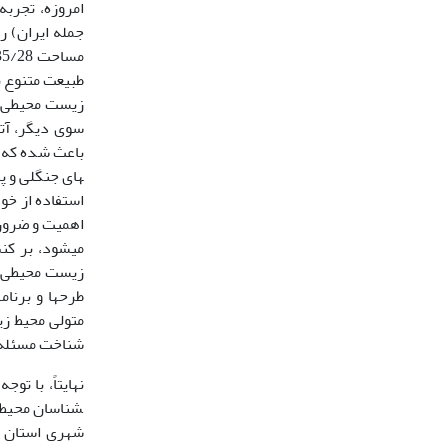
طبیعت متنوع ب
زیست محیطی اس
های جنگلی و پ
استفاده از خو
اهمیت و ضرور
متولی محیط زی
شناخت مسئله د