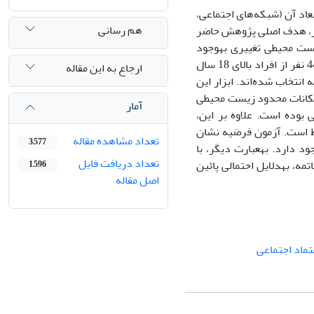
اد آن (شبکه‌های اجتماعی،
هم رسانی
یگر، هدف اصلی پژوهش حاضر
پاسخ به‎این سوال است که آیا با افزایش و یا کاهش سرمایه اجتماعی، در رفتارهای زیست محیطی تغییری به‎وجود
می‌آید یا خیر؟ روش تحقیق در این پژوهش از نوع پیمایشی است. نمونه آماری شامل 440 نفر از افراد بالای 18 سال
ارجاع به این مقاله
نتخاب شده‌اند. ابزار این
 و امکانات محدود زیست محیطی
آمار
بوده‌ است. علاوه بر این،
 است که سرمایه اجتماعی افراد مورد مطالعه در حد نزدیک به‎متوسط است. آزمون فرضیه نشان
تعداد مشاهده مقاله
3,577
می‌دهد که بین سرمایه اجتماعی و رفتارهای زیست محیطی رابطه مثبت و مستقیمی وجود دارد. به‎عبارت دیگر، با
تعداد دریافت فایل
افزایش سرمایه اجتماعی، رفتارهای مسئولانه زیست محیطی نیز مسئولانه می‌شود. در خاتمه، به‎دلایل احتمالی پائین
1,596
اصل مقاله
تماد اجتماعی