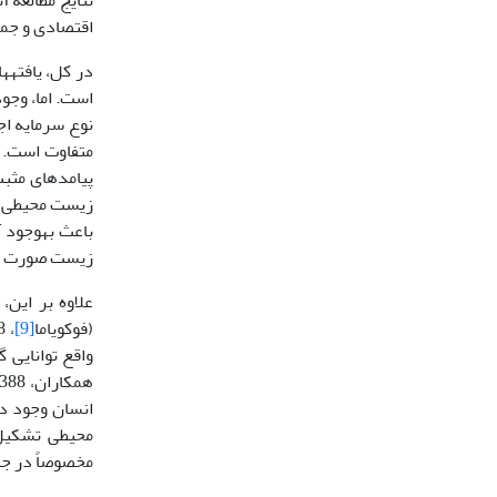
اقتصادی و جمع
در کل، یافته­
است. اما، وجو
نوع سرمایه اج
زیست محیطی مس
زیست صورت گ
علاوه بر این، مروری بر
(فوکویاما
[9]
انسان وجود دا
محیطی تشکیل م
مخصوصاً در جا