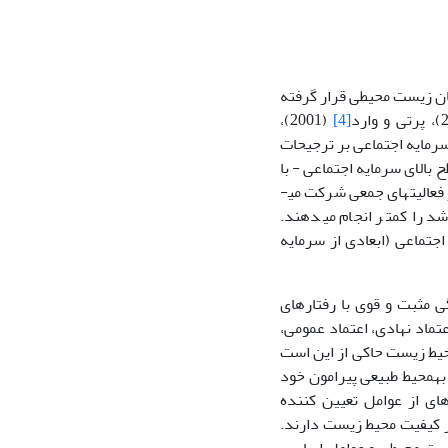
ان زیست محیطی قرار گرفته
(2001)،
[4]
همکاران (1388) معتقدند که سطوح سرمایه اجتماعی بر ترجیحات
 بالای سرمایه اجتماعی - با
فعالیت­های جمعی شرکت می­
د را کمتر انجام می­دهند.
ا و قرادادهای اجتماعی (ابعادی از سرمایه
ۀ اجتماعی، همبستگی مثبت و قوی با رفتارهای
د (اعتماد نهادی، اعتماد عمومی،
اجتماعی، امنیّت اجتماعی و عضویّت مدنی) با رفتارهای مسؤولانه آنان نسبت به‎محیط زیست حاکی از این است
که هنجارهای اعتماد و مشارکت و همچنین احساس امنیّت بر کنش اجتماعی افراد نسبت به‎محیط طبیعی پیرامون خود
2003) معتقدند که طیف گسترده­ای از عوامل تعیین کننده
بر کیفیت محیط زیست دارند.