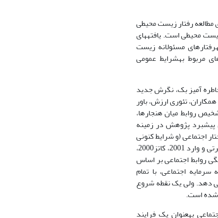
برای مطالعه رفتار زیست محیطی
جدید زیست محیطی است. یافته­های
اولیه از فرضیه­های (VBN) هنجارهای اخلاقی شخصی که مبنایی برای افراد مستعد به‎رفتارهای مسئولانه زیست
محیطی است پشتیبانی می­کنند. علاوه براین، نظریه (VBN) مشخص می­کند که باورهای مربوط به‎شرایط عمومی
مخاطره آمیز بک، نگرش جدید
 همکاران، تئوری ارزش، باور
استرن و همکاران، تئوری کنش معقولانه فیش­بین و آیزن و ... به‎طور ضمنی به‎تشخیص روابط میان هنجارها،
ای پیشبرد پژوهش در زمینه
ار اجتماعی (و شرایط کنونی
جامعه ایران) است (هاری و استفان 2008، گرافتون و نولز 2003، اشام و همکاران 2002، پرتی و وارد 2001، کاتز2000،
ن 1388، عقیلی و همکاران 1388 و امامقلی 1390) که چگونگی روابط اجتماعی بر اساس
یل می­کنند. این به‎این معنا نیست که سرمایه اجتماعی، با تمام
ی بیرون، درک کاملی از روابط جامعه ایرانی با طبیعت به‎دست می دهد. ولی یک نقطه شروع
 شده است.
رهیافت نظری در حوزه سرمایه اجتماعی عموماً بر بازدهی سرمایه در قالب سرمایه اجتماعی به‎عنوان یک فرایند