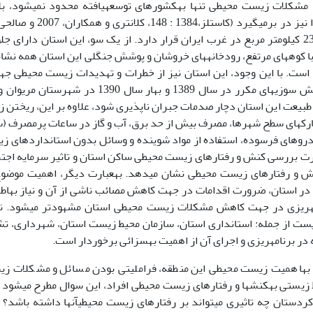
امروزه، تجربه مشکلات زیست محیطی تنها به‎کشورهای توسعه­یافته م
مساحت 235/28 کیلومتر مربع در غرب ایران قرار دارد. از یک سو، این استان دارای 
ا کوه­های مرتفع، رودخانه­های خروشان و پوشش جنگلی این استان همه نشان
ت. با این وجود، این استان نیز از خطرات و تهدیدات زیست محیطی جهان
سوی دیگر، آتش سوزی­های مکرر در سال 1389 و بها
ارک­های سطح شهرها، مصرف بیش از حد برق، آب و گاز در ساعات پرمصرف (سا
دروهای فرسوده، استفاده از مواد شوینده و وسائل بدون استانداردهای زی
ت بررسی کنش و رفتارهای زیست محیطی ساکن استان و تاثیر سرمایه اج
می­شود، بر کنش و رفتارهای زیست محیطی نشان می­دهد.
زیست محی
ست از جمله: استانداری استان، سازمان محیط زیست استان، شهرداری، تشکل­
ر برنامه­ریزی و اجرای آن از اهمیت به­سزائی برخوردار است.
شناسان محیط زیستی به‎کنش­ها و رفتارهای زیست محیطی افراد، این سوال مطرح م