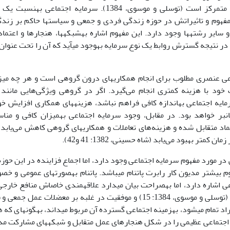
سرمایه­گذاری متمرکز است (توسل
ن به‎این مفهوم و تاثیراتش در حوزه زندگی فردی و جمعی و سیاست­ها حاکم بر ز
جامعه­شناسی و سایر رشته­ها وجود دارد. این مفهوم اشار
عی عنصری مطلوب برای انجام همکاری­های درون گروهی است و هر چه میزا
ه‎اهداف خود با هزینه کمتری انجام می‌گیرد. اگر در گروهی ویژگی‌هایی مان
مشارکت و سرمایه اجتماعی به‎اندازه کافی فراهم نباشد، هزینه­های همکاری اف
پرهزینه و زمان­بر خواهد بود. در مقابل، وج
ماد متقابل شده و هزینه‌های تعاملات و همکاری­های گروهی کاهش می‌یابد 
ن کمتر بهبود می‌یابد (شاه حسینی، 1382: 41 و42).
در مورد مفهوم سرمایه اجتماعی وجود دارد، اما اجماع فزاینده­ در این حوز
فعلی این مفهوم بیشتر مدیون کار رابرت پاتنام می­ب
سرمایه اجتماعی اشاره دارد، اما به‎صراحت 
اجتماعی است (توسلی و موسوی، 1384: 15) و موفقیت در غلبه بر معضلا