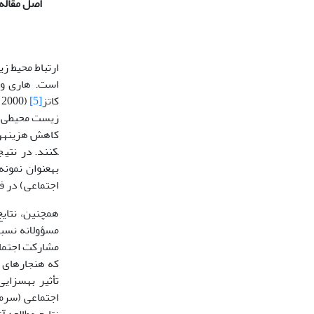
اصل مقاله
ارتباط محیط ز
است. هاری و 
کاتز
[5]
زیست محیطی افر
کاهش هزینه‍های
کنند. در نتی
اجتماعی) در ف
اجتماعی (سرما