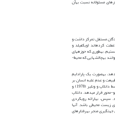
سرمایه اجتماعی، آیا می­توان برنامه­هایی را در جهت حمایت از محیط زیست و داشتن رفتارهای مسئولانه نسبت به‎آن
ه‎طور کلی بر افراد به‎عنوان تصمیم گیرندگان مستقل تمرکز داشت و
غفلت کرده­اند (ویکفیلد و
ی هستیم، به­طوری که حوزه­های
مختلف در پی آن بوده­اند که شناخت محیطی را با پارادایم کانونی خود پیوند دهند تا بتوانند به‎چالش­هایی که محیط­
صالحی (2010) معتقد است طرز تفکر نوین که توانست محدودیت­های رشد را تشخیص دهد، به‎صورت یک پارادایم
یعت و عدم غلبه انسان بر
طبیعت متمرکز است. همچنین، بار (2003) معتقد است که نگرش­ جدید مطرح شده توسط دانلاپ و ون­لیر (1978) و
ای تکنو-محور قرار می­دهد. دانلاپ
و ون­لیر جهان بینی تکنو-محور را ضد محیط زیستی می­دانند و آن را به‎چالش کشیدند. سپس، به‎ارائه رویکردی
پرداختند که برای محیط زیست ارزش ذاتی قائل است و می­تواند جهت دهنده رفتارهای زیست محیطی باشد. آن‎ها
معتقدند که یافته­های محققان به‎صورت کلی و بدون هیچ استثناء حاکی از آن است که این جهت­گیری منجر به‎رفتارهای