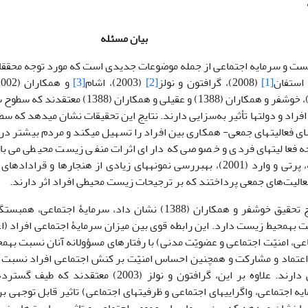
بیان مسئله
یست و سرمایه اجتماعی از جمله موضوعات جدیدی است که مورد توجه محقق
استفان
[1]
(2008)، گرافتون و نولز
[2]
(2003)، اشام
[3]
و همکاران (2002)، پرتی و وارد
(2000)، خوش­فر و همکاران (1388) و عقیلی و 
اد و دولت­ها تأثیر به‌سزایی دارند. نتایج این تحقیقات نشان می­دهد که سطح
 فعالیت­های جمعی- همکاری بین افراد را تسهیل می­کند و مردم بیشتر در 
جه فعالیت­های فردی و خصوصی که دارای اثرات منفی زیست محیطی می‌باش
به‎عنوان نمونه، پرتی و وارد (2001)، به‎بررسی نمونه­های زیادی از هنجاره
عالیت‌های جمعی پرداختند که بر ترجیحات زیست محیطی افراد اثر دارند.
همچنین، نتایج تحقیق خوش­فر و همکاران (1388) نشان داد، سرمای
مسؤولانه نسبت به‎محیط زیست دارد. این رابطه قوی بین میزان سرمایۀ اجتماعی افرا
مشارکت 
تأثیر به‎سزایی دارند. علاوه بر این، گرافتون و نولز (
یه اجتماعی، واگرایی­های اجتماعی و ظرفیت­های اجتماعی) تاثیر قابل توجهی 