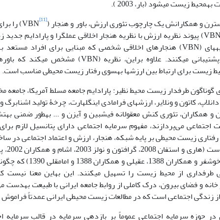
ار، 2003 ).
[11]
استرن و همکارانش یک چارچوب تئوری ارزش، باور و هنجار (
VBN) را 
ارائه دادند. (VBN) پیوند نظریه ارزش با نظریه هنجار اخلاقی عمل­گرا و پارادایم 
ی ارتباط بین ارزش­ها به‎سوی رفتار زیست محیطی مناسب است.
ای گوناگون طرفدار زیست محیط نظیر: پارادایم جامعه مسلط آمریکا، جامعه 
لاپ، کاتون و ون­لایر، ارزش­های فرامادی اینگلهارت، چرخۀ تولید اشنابرگ و
و هنجار 
ت اجتماعی می‌پردازند، مفهوم سرمایه اجتماعی دارای پتانسیل لازم بر
 رفتاری زیست محیطی بر پایه شبکه­، هنجار، ارزش و اعتماد اجتماعی در ساخت
استیل 2008، خوش­فر و همکارا
اقدامات جمعی طرفداری از محیط زیست را تسه
تأثیراتشان در خانه و فضا
 زندگی اجتماعی است که در مطالعات زیست محیطی ایرانی عمدتاً فراموش