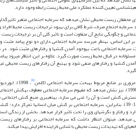
نتایج مطالعه آن‎ها نشان می­دهد که بین سرمایه­های عمومی اجتماعی و تاثیر سیاست‌
یت­شناسی تعیین کننده عملکرد ملی محیط زیست رابطه وجود دارد.
های محققان زیست محیطی نشان می­دهد که سرمایه اجتماعی متغیر تاثیرگذا
د سرمایه اجتماع صرف، شرط کافی برای بهبود ترجیحات زیست محیط افراد و 
تماعی و چگونگی نتایج آن متفاوت است و تاثیر کلی آن بر ترجیحات زیست م
متفاوت است. بر این اساس، به‎نظر می­رسد سرمایه اجتماعی دارای دو نوع پیامد
پیامدهای مثبت سرمایه اجتماعی باعث به‎وجود آمدن کنش­ها و رفتارهای م
ئولانه در قبال محیط زیست صورت گیرد. علاوه بر این، انتظار می­رود پیا
باعث به­وجود آمدن کنش­ها و رفتارهای منفی ­شود و به‎تبع آن ر
یرد.
]
[6]
 منابع مربوط به‎بحث سرمایه اجتماعی (کلمن
، 1998)، (بوردیو
، 1998)، نیز نشان می­دهد که مف
واقع توانایی گسترش کنش است و آن را غنی می سازد، به
همکاران، 1388: 39). بنابراین، سرمایه اجتماعی بر کنش میان انسان­ها تمرکز دار
رد و رفتار و نگرش­های وی را تحت تاثیر قرار می­دهد. بخشی از زندگی انس
ی­دهد، می­توان انتظار داشت که سرمایه اجتماعی بر رفتارهای زیست ان
معه­ای که تهدیدات زیست محیطی با شتابی فزاینده افزایش پیدا می­کند.