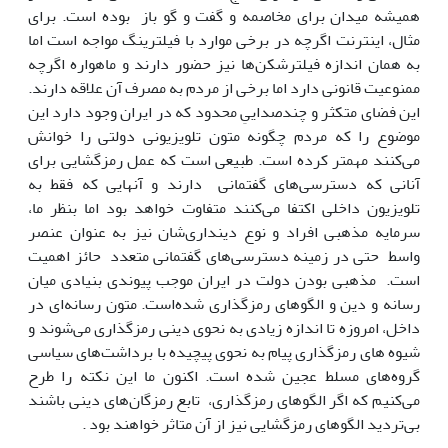
همیشه میدان برای مخاصمه و گفت و گو باز بوده است. برای
مثال، اینترنت اگرچه در برخی موارد با فیلترینگ مواجه است اما
به همان اندازه فیلترشکن‌ها نیز حضور دارند و ماهواره اگرچه
ممنوعیت قانونی دارد اما برخی از مردم به مصرف آن علاقه دارند.
این فضای متکثر و چندصداییِ محدود که در ایران وجود دارد این
موضوع را که مردم چگونه متون تلویزیونی دولتی را خوانش
می‌کنند مهمتر کرده است. طبیعی است که عمل رمزگشایی برای
آنانی که دسترسی‌های گفتمانی دارند و آن‏ها‏‎یی که فقط به
تلویزیون داخلی اکتفا می‌کنند متفاوت خواهد بود اما بنظر ما،
سرمایه مذهبی افراد و نوع دین‏داری‌شان نیز به عنوان عنصر
واسط حتی در زمینه دسترسی‌های گفتمانی متعدد حائز اهمیت
است. مذهبی بودن دولت در ایران موجب پیوندی بنیادی میان
رسانه و دین و الگوهای رمزگذاری شده‌است. متون رسانه‌ای در
داخل، امروزه تا اندازه زیادی به نحوی دینی رمزگذاری می‌شوند و
شیوه های رمزگذاری پیام به نحوی پیچیده با برداشت‌های سیاسی
گروه‌های مسلط عجین شده است. اکنون ما این نکته را طرح
می‌کنیم که اگر الگوهای رمزگذاری، تابع رمزگان‌های دینی باشند
بی‌تردید الگوهای رمزگشایی نیز از آن متاثر خواهند بود .