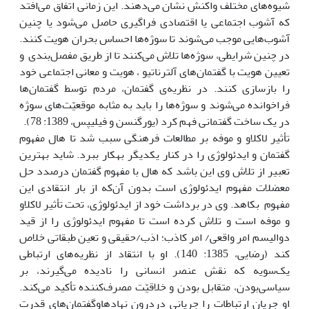
شیوه‌های مختلف واکنش نشان می‌دهند. این زمانی اتفاق می‌افتد
که آشوب اجتماعی ‌یا اقتصادی فراگیری حاصل می‌شود ‌یا چنین
آشوب‌هایی موجب می‌شوند تا سوژه‌ها احساس بحران هویت کنند‌‌‌‌.
در چنین شرایطی‌‌‌‌، سوژه‌ها تلاش می‌کنند تا از طریق مفصل‌بندی و
تعیین هویت با گفتمان‌های آلترناتیو ‌‌‌‌، هویت و معانی اجتماعی خود
را بازسازی کنند. در نظریه‌ی گفتمان، مردم توسط گفتمان‌ها
فراخوانده می‌شوند و سوژه‌ها را باید به مثابه موقعیّت‌های سوژه
در یک ساخت گفتمانی فهم کرد (یورگنسن و فیلیپس، 1389: 78).
تأثیر لاکلاو و موفه بر مطالعات فرهنگی سبب شد تا هال مفهوم
گفتمان و ایدئولوژی را در کنار یکدیگر به‎کار ببرد. شاید بهترین
تعبیر از تلاش وی این باشد که هال با مفهوم گفتمان درصدد حل
معضلات مفهوم ایدئولوژی است بدون آن‌که از بار انتقادی این
مفهوم بکاهد. وی در برداشت خود از ایدئولوژی، تحت تأثیر لاکلاو
و موفه است و تلاش کرده است تا مفهوم ایدئولوژی را از قید
دوالیسم امر واقعی/ امر کاذب؛ اذب/حقیقی و تعین طبقاتی خلاص
کند (رضایی، 1385: 140). او با انتقاد از نظریه‌های ارتباطی
یک‌سویه که نقش عنصر انسانی را نادیده می‌گیرند، بر
سیاسی‌بودن، متقابل ‌بودن و خلاقیّت مصرف‌کننده تأکید می‌کند.
او جریان ارتباطات را جریانی دردرون نهادهاوگفتمان‌های قدرت