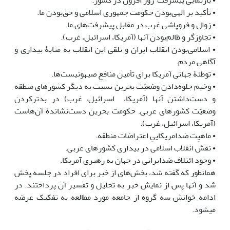
• بازنمایی پیشرفت روز افزون در کشور.
• تأکید بر الهی‌بودن حکومت جمهوری اسلامی و حق‌بودن ما.
• زوال و فروپاشی غرب در مقابل پیشرفت‌های ما.
• تجاوزگر و ظالم‌بودن آن‏ها‎ (آمریکا، اسرائیل، غرب).
• اسلامی‌بودن انقلاب ایران و تلقی این انقلاب به مثابۀ بیداری و
آگاهی مردم.
• توطئۀ جهانی آمریکا برای تأمین منافع صیهونیست‌ها.
• وخیم جلوه‌دادن وضعیّت بحرین نسبت به دیگر کشورهای منطقه
و دست‌داشتن آن‏ها‎ (آمریکا، اسرائیل، غرب) در بدترکردن
وضعیّت کشورهای عربی. حکومت بحرین دست‌نشاندۀ آن‌هاست
(آمریکا، اسرائیل، غرب).
• ماهیِت ضدامریکاییِ اعتراضات منطقه.
• نقش انقلاب اسلامی در بیداری کشورهای عربی.
• وجود ائتلاف ضدایرانی در جهان به رهبری آمریکا.
همان‎طور که گفته شد، بخش‌های از خبر برای افراد در جلسه پخش
شد و آن‏ها‎ پس از نمایش خبر به تحلیل و تفسیر آن پرداختند. در
ادامه خوانش سه گروه از جامعه مورد مطالعه به تفکیک عرضه
می‏‎شود.