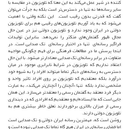
کننده در شهر عمل می‌کند به این معنا که تلویزیون در مقایسه با
سایر رسانه‌ها نه تنها در دسترس‌تر است بلکه به جرأت می‌توان
گفت که قدرتی بدون رقیب است. این نکته وقتی با اهمیت
می‌شود که به یاد آوریم تلویزیون‌های رقیبی هم برای تلویزیون
دولتی در ایران وجود ندارد و تلویزیون دولتی نیز در عین حال
مجال ظهور گفتمان‌های متکثر را نمی‌دهد. بنابراین تولیدات
فراگیر رسانه‌ای تنها در اختیار رسانه‌ای تک صدایی است. در
اینجا پرسش ما در مطالعات فرهنگی برای فهم چگونگی مواجهه
متفاوت در برابر رسانه‌ای تک صدایی معنادارتر می‎شود. با این حال
اعتقاد نداریم که تلویزیون در شرایط نابرابری موجود در میان
دسترسی به رسانه‌های دیگر تماماَ می‏تواند افراد را به شیوه خود
درآورد بلکه معتقدیم که تلویزیون بر روی افراد تاثیر واحد و
مشخصی ندارد بلکه تنها «آنچنان را آنچنان‌تر می‌کند». به عبارت
دیگر فرد معتقد به گفتمان رسمی را معتقدتر می‌سازد. این همان
جایی است که ما ایستاده‌ایم و معتقدیم که افرادی که در دین‏داری
رسمی از میزان بالاتری برخوردارند تعلق خاطر بیشتری هم به
تلویزیون دولتی دارند.
روشن است که، مهمترین رسانه ایران دولتی و تک صدایی است
اما فضای رسانه‌ای در ایران هیچ گاه تماما تک صدایی نبوده است و