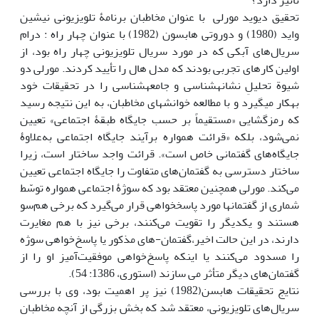
تاثیر دارد؟
تحقیق دیوید مورلی با عنوان مخاطبان برنامۀ تلویزیونی نیشین
واید (1980) و دوروتی هابسون (1982) با عنوان چهار راه : درام
سریال‌های آبکی که در مورد سریال تلویزیونی چهار راه بود، از
اولین کارهای تجربی بودند که مدل هال را تأیید کردند. مورلی دو
شیوة تحلیلِ نشانه‎شناسی و جامعهشناسی را در تحقیقات خود
به‏کار می‎گیرد و با مطالعه خوانش‏های مخاطبان، به این نتیجه رسید
که رمزگشایی «مستقیماً بر حسب جایگاه طبقۀ اجتماعی» تعیین
نمی‌شود، بلکه «قرائت همواره برآیند جایگاه اجتماعی به‌علاوۀ
جایگاه‌های گفتمانی خاص است». قرائت واجد ساختار است، زیرا
ساختار دسترسی به گفتمان‌های متفاوت را جایگاه اجتماعی تعیین
می‌کند. مورلی همچنین معتقد بود که سوژۀ اجتماعی همواره توسّط
شماری از گفتمان‎ها مورد پاسخ‎خواهی قرار می‌گیرد که برخی هم‌سو
هستند و یکدیگر را تقویت می‌کنند، برخی نیز با هم مغایرت
دارند، در این حالت اخیر،گفتمان-های مذکور یا پاسخ‌خواهی سوژه
را مسدود می‌کنند یا این‎که پاسخ‌خواهی موفقیت‌آمیز او را از
گفتمان‌های دیگر متأثر می سازند (استوری، 1386: 54).
نتایج تحقیقات هابسن(1982) نیز پر اهمیت بود، وی با بررسی
سریال‌‌های تلویزیونی، معتقد شد که بخش بزرگی از آن‎چه مخاطبان