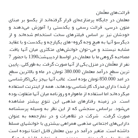
قرائت‌های معلّمان
معلمان در جایگاه پرمنازعه‌ای قرار گرفته‌اند از یک‎سو بر مبنای
متون درسی، قرائت رسمی و یک‎دستی را آموزش می‌دهند و
خودشان نیز بر اساس فیلترهای سخت استخدام شده‌اند و از
دیگرسو آن‏ها‎ به هیچ وجه گروه-های یک‎پارچه و یک‏دست و با عقاید
مشابه نیستند و می-توان خوانش‌های متکثری میان آن‏ها‎ یافت.
مصاحبه گروهی ما با معلمان در اواسط اردیبهشت1390 با حضور 7
نفر از معلّمان در منزل یکی از آن‏ها‎ صورت گرفت. به طورکلی ، پایین
ترین سطح درآمد معلمان 380.000 تومان در ماه و بالاترین سطح
در امد 850.000 تومان بوده است. غالب آن‏ها‎ به‎جز یکی(کارشناسی
ارشد) دارای مدرک کارشناسی بوده‎اند، همه از اینترنت استفاده
می‏‎کرده‌اند اما استفاده از ماهواره و روزنامه میان آن‏ها‎ متفاوت بوده
است. در زمینه رفتارهای مذهبی این تنوع بیشتر مشاهده
می‌شود. براساس سنجشی که از این نظر به وسیله پرسشنامه
صورت گرفت، شرکت در تظاهرات و در نمازجمعه به عنوان
دارایی‌های اجتماعی مذهبی همراهی بیشتری با خوانش‎های مسلط
داشته است. متغیر درآمد در بین معلمان قابل اعتنا نبوده است