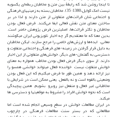
تا این‎جا روشن شد که رابطۀ بین متن و مخاطبان ربطه‌ای یک‎سویه
نیست (مک کوایل،1380: 35). مخاطبان بسته به زمینه‏های فرهنگی
و اجتماعی شان قرائت‌های متفاوتی از متن دارند و لذا در بر
ساختن معنای متن نقش فعالی ایفا می‌کنند. فرض فعال بودن
مخاطبان و تکثر قرائت‌ها، اصلی‎ترین فرض پژوهش حاضر است.
بدین معنا که ما معتقدیم گر چه اخبار تلویزیونی ایران می‎کوشند
معانی، ایده‌ها و ارزش‌های خاصی را مرجح سازند، لیکن مخاطبان
به دلیل قرار گرفتن در زمینه-های فرهنگی و اجتماعی متفاوت و
دسترسی به گفتمان-های دیگر، خوانش‌های متفاوتی از این اخبار
دارند. از سوی دیگر فرض فعال بودن مخاطب همواره به معنای
خوانش متفاوت نیست خواننده فعال می‏‎تواند خوانشی همسو را
نیز ارائه دهد و همین طور ما فرض می‏‎کنیم که این فعال بودن
وضعیتی بالقوه است و نه بالفعل. یعنی ممکن است در شرایطی با
مخاطبانی غیر فعال و منفعل نیز روبرو بشویم. همین پیچیدگی
است که نحوه خوانش افراد را مشروط به موقعیت‎ها و دسترسی ها
می‏‎کند.
در ایران مطالعات خوانش در سطح وسیعی انجام شده است اما
مطالعاتی که در بستر سنت مطالعات فرهنگی در چارچوب