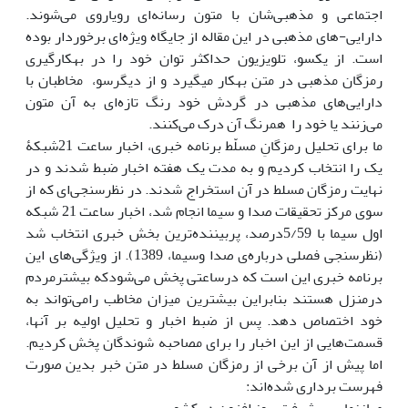
اجتماعی و مذهبی‌شان با متون رسانه‌ای رویاروی می‌شوند.
دارایی-های مذهبی در این مقاله از جایگاه ویژه‌ای برخوردار بوده
است. از یک‎سو، تلویزیون حداکثر توان خود را در به‎کارگیری
رمزگان مذهبی در متن به‎کار می‏گیرد و از دیگرسو، مخاطبان با
دارایی‌های مذهبی در گردش خود رنگ تازه‌ای به آن متون
می‌زنند یا خود را همرنگ آن درک می‌کنند.
ما برای تحلیل رمزگانِ مسلّط برنامه خبری، اخبار ساعت 21شبکۀ
یک را انتخاب کردیم و به مدت یک هفته اخبار ضبط شدند و در
نهایت رمزگان مسلط در آن استخراج شدند. در نظرسنجی‌ای که از
سوی مرکز تحقیقات صدا و سیما انجام شد، اخبار ساعت 21 شبکه
اول سیما با 5/59درصد، پر‌بیننده‌ترین بخش خبری انتخاب شد
(نظرسنجی فصلی درباره‌ی صدا وسیما، 1389). از ویژگی‌های این
برنامه خبری این است که درساعتی پخش می‌شودکه بیشترمردم
درمنزل هستند بنابراین بیشترین میزان مخاطب رامی‌تواند به
خود اختصاص دهد. پس از ضبط اخبار و تحلیل اولیه بر آن‏ها‎،
قسمت‌هایی از این اخبار را برای مصاحبه شوندگان پخش کردیم.
اما پیش از آن برخی از رمزگان‌ مسلط در متن خبر بدین صورت
فهرست برداری شده‌اند: