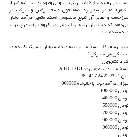
است. در زمینه نماز خواندن تقریبا تنوعی وجود نداشت (به غیر از
یکنفر) اما در سایر زمینه‌ها چون مسجد رفتن و شرکت در
نمازجمعه و نظایر آن تنوع محسوس است. متغیر درآمد نشان
می‌دهد که دین‎داران رسمی یا دولتی در گروه درآمدی پایین‌تر
دیده شده-اند.
جدول شمارۀ3 . مشخّصات زمینه‌ای دانشجویان مشارکت‌کننده در
بحث گروهی متمرکز 2
کد دانشجویان
مشخصات دانشجویان A B C D E F G
سن 21 23 22 24 27 24 26
میزان درآمد خود یا خانواده 800000
تومان 1000000
تومان 400000
تومان 550000
تومان 700000
تومان 900000
تومان 800000
تومان