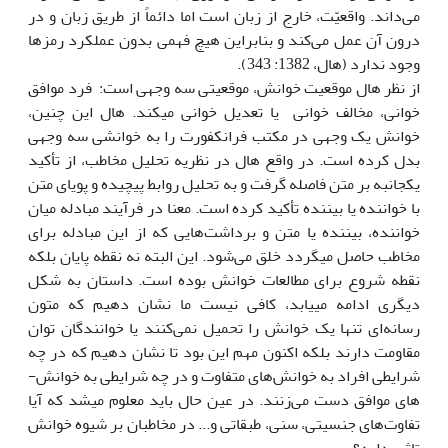
می‌داند. واقعیّت، خارج از زبان است اما دائماً از طریق زبان و در
درون آن عمل می‌کند و بنابراین هیچ فهمی بدون عملکرد رمزها
وجود ندارد (هال، 1382: 343).
از نظر هال موقعیت خوانش، موقعیتی سه وجهی است: فرد موافق
خوانی، مخالف خوانی یا تعدیل خوانی می‏‎کند. هال این چنین،
خوانش یک وجهی در مکتب فرانکفورت را به خوانشی سه وجهی
بدل کرده است. در واقع هال در نظریه تحلیل مخاطب، از تأکید
یک‎جانبه بر متن فاصله گرفت و به تحلیل روابط پیچیده و پویای متن
با خواننده یا بیننده تأکید کرده است. معنا در فرآیند مبادله میان
خواننده، بیننده یا متن و برداشت‌هایی که از این مبادله برای
مخاطب حاصل می‎گردد خلق می‌شود. این البته نه نقطه پایان بلکه
نقطه شروع برای مطالعات خوانش بوده است. داستان به شکل
دیگری ادامه می‏‎یابد، کافی نیست ما نشان دهیم که متون
رسانه‌ای تنها یک خوانش را تحمیل نمی‌‌کنند یا خوانندگان توان
مقاومت دارند بلکه اکنون مهم این بود تا نشان دهیم که در چه
شرایطی افراد به خوانش‌های متفاوت و در چه شرایطی به خوانش-
های موافق دست می‌زنند. در عین حال باید معلوم می‏‎شد که آیا
تفاوت‌های جنسیتی، سنی، طبقاتی و... در مخاطبان بر شیوه خوانش