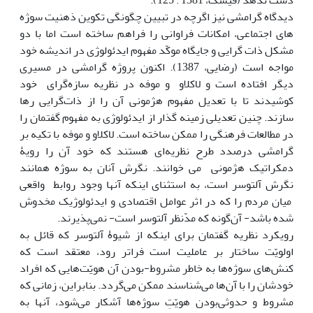
دست ندهد (فیسک، 1381 : 125).
دیدگاه گرامشی نیز اگرچه در تبیین چگونگی تکوین ذهنیت سوژه
های اجتماعی، امکانات فراوانی را فراهم ساخته است اما با دو
مشکل ذات گرایی و جایگاه موکّد مفهوم ایدئولوژی در اندیشه خود
مواجه است (رضایی، 1387). اکنون پروژه گرامشی در مسیری
دیگر افتاده است و لاکلاو و موفه در نظریه سازه‌گرای خود
کوشیدند تا با تعدیل مفهوم هژمونی آن را از ذات‌گرایی رها
سازند. چنین تعدیلی زمینه گذار از ایدئولوژی به مفهوم گفتمان را
در مطالعات فرهنگی را ممکن ساخته است. لاکلاو و موفه با تکیه بر
گرامشی درصدد طرح نظریه‌ای هستند که خود آن را رویۀ
دمکراتیک هژمونی می خوانند. نگرش آنان به سوژه همانند
نگرش آلتوسر است، به استثنای اینکه آن‏ها‏‎ وجود روابط واقعی
میان مردم را که در اثر عوامل اقتصادی و ایدئولوژیک مخدوش
شده باشد- آن‌گونه که مدّنظر آلتوسر است- نمی‌پذیرند.
رویکرد نظریه‌ گفتمان برای این‏که از شیوۀ آلتوسر که قائل به
اولویّت ساختار بر عاملیت است‌‌‌ فراتر رود‌‌‌‌، معتقد است که
کنش‌های سوژه‌ها به خاطر مشروط-بودن آن هویّت‌هایی که افراد
خودشان را با آن‌ها می‌شناسند‌‌‌‌ ممکن می‌گردد‌‌‌‌. بنابراین‌‌‌‌، زمانی که
مشروط و حدوثی‌بودن هویّت‌ِ سوژه‌ها آشکار می‌شود‌‌‌‌، آن‏ها‎ به