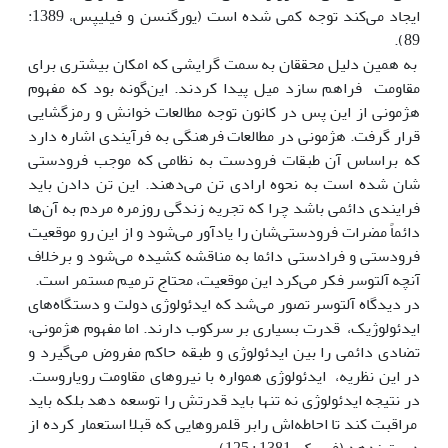
ایجاد می‌کند توجه کمی شده است (یورگنسن و فیلیپس، 1389:
89).
به همین دلیل محققان به سمت گرایشی که امکان بیشتری برای
مقاومت فراهم سازد میل پیدا کردند. این‌گونه بود که مفهوم
هژمونی از این پس در کانون توجه مطالعات خوانش و رمزگشایی
قرار گرفت. هژمونی در مطالعات فرهنگی به فرآیندی اشاره دارد
که براساس آن طبقات فرودست به نظامی که موجب فرودستی
شان شده است به نحوه ارادی تن می‌دهند. این تن دادن باید
فرایندی دائمی باشد چرا که تجریه زندگی روزمره مردم به آن‌ها
دائماً مضرات‌ فرودستی‌شان را یادآور می‌شود و از این رو موقعیت
فرودستی و فرادستی دائما به مناقشه کشیده می‌شود و برخلاف
آنچه آلتوسر فکر می‌کرد این موقعیت، محتاج ترمیم مستمر است.
در دیدگاه آلتوسر تصور می‌شد که ایدئولوژی دولت و دستگاه‌های
ایدئولوژیک، قدرت بسیاری بر سرکوب دارند. اما مفهوم هژمونی،
تضادی دائمی را بین ایدئولوژی و طبقه حاکم مفروض می‌گیرد و
در این نظریه، ایدئولوژی همواره با نیروهای مقاومت رویاروست.
در نتیجه ایدئولوژی نه تنها باید قدرتش را توسعه دهد بلکه باید
مراقبت کند تا احاطه‌اش رابر قلمرو‌هایی که قبلا استعمار کرده‌ از