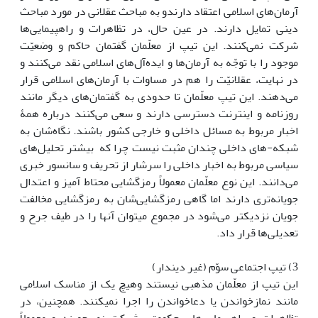
آرمان‌های اسلامی اعتقاد دارندو به مباحث عقلانی در مورد مباحث
دینی تمایل دارند. در عین حال، در تظاهرات‌ و راهپیمایی‌ها
شرکت نمی‌کنند. این تیپ از معلّمان گفتمان حاکم و وضعیّت
موجود را با توجّه به آرمان‌ها و ایده‌آل‌های اسلامی نقد می‌کنند و
در نهایت، عقلانیّت را هم در مساوات با آرمان‌های اسلامی قرار
می‌دهند. این تیپ معلّمان تا حدودی به گفتمان‌های دیگر مانند
روزنامه و اینترنت دسترسی دارند و سعی می‌کنند درباره همۀ
اخبار مربوط به مسائل داخلی و خارجی کشور باشند. نگاه‌شان به
شبکه-های داخلی چندان مثبت نیست چرا که بیشتر تحلیل‌های
سیاسی مربوط به اخبار داخلی را سرشار از تحریف و سانسور خبری
می‌دانند. این نوع معلّمان معمولاً رمزگشایی محتاط آمیز و اعتدال
جویانه‌تری دارند اما گاهی رمزگشایی‌شان به رمزگشایی مخالفت
جویان نزدیکتر می‌شود در مجموع می‏‎توان آن‏ها‎ را در طیف جرح و
تعدیلی‌ها قرار داد.
3) تیپ اجتماعی سوّم (غیر دین‎دار)
این تیپ از معلّمان مذهبی نیستند وهیچ یک از مناسک اسلامی
مانند نمازخواندن یا دعاخواندن را اجرا نمی‎کنند. همچنین، در