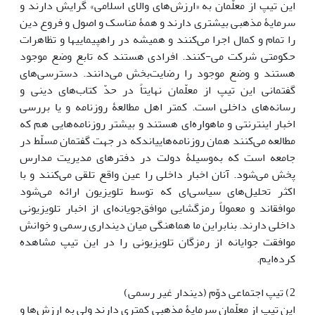
این تیپ از معلّمان به «ارزش‌های والای اسلامی» گرایش دارند و
سرمایۀ مذهبی بیشتری دارند و همۀ مناسک و اصول و فروع دین
را تمام و کمال اجرا می‌کنند و همیشه در راهپیمایی‏ها‌ و تظاهرات‌
حکومتی شرکت می-کنند. افرادی هستند که تابع وضع موجود
هستند و وضع موجود را رضایت‌بخش می‌دانند. دسترسی‌های
گفتمانی این تیپ از معلّمان نهایتاً در حدّ کتاب‌های دینی و
رسانه‌های داخلی است. کمتر اهل مطالعۀ‌ روزنامه و یا بررسی
اخبار اینترنتی و ماهواره‌ای هستند و بیشتر روزنامه‌هایی هم که
مطالعه می‌کنند همان روزنامه‌هایی‎اندکه در جهت گفتمان مسلّط در
جامعه است که به‌وسیلۀ دولت در دفترهای مدیریت مدارس
پخش می‌شود. آنان اخبار داخلی را عین واقع تلقی می‌کنند و با
اکثر تحلیل‌های سیاسی‌ای که توسط تلویزیون ارائه می‌شود
موافق‎اند و معمولاً رمزگشایی موافق‌جویانه‌ای از اخبار تلویزیونی
داخلی دارند. بنابراین ما هماهنگی میان دین‏داری رسمی و خوانش
موافقت جوایانه از رمزگان تلویزیونی را در این تیپ مشاهده
کرده‌ایم.
2) تیپ اجتماعی دوّم (دین‎دار غیر رسمی)
این تیپ از معلّمان سرمایۀ مذهبی کمتری دارند ولی به ارزش‌ها و