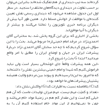
کرده‌اند سه تیپ دین‏داری از هم تفکیک شده‌اند بنابراین می‌توان
بر حسب تفاوت در دین‏داری دیدگاه‌های مختلف را سنجید. در سطر
اول این جدول مشاهده می‌شود که دین‏داری رسمی نقش تعیین
کننده‌ای با موافقت از خوانش مسلط دارد. همین طور آن‏ها‎ بیش از
دیگران برنامه خبری تلویزیون را تماشا می‌کنند و بیشتر از
دیگران با آن‏ها‎ موافق‌اند.
بخشی از اخباری که برای این گروه پخش شد، به سخنرانی آقای
احمدی‌نژاد در مرقد امام خمینی(ره) مربوط می‌شد. بحث را با این
سؤال شروع کردیم که تا چه حد سخنان آقای احمدی نژاد دربارۀ
پیشرفت ایران در جهان و اوضاع ایران را مطابق با امر واقع
می‎دانید؟ ابتدا G بحث را شروع کرد.
«این همه پیشرفت واقعاً جای خوشحالی بسیار است ولی نباید
فراموش کنیم که شهدا و امام خمینی بیشترین نقش را داشته‌اند
که ما امروز به این‌جا رسیده‌ایم و پیوند بین مردم و ولایت همیشه
پشتیبان پیشرفت‌های ما خواهد بود».
کد(C) بلافاصله نسبت به اظهارات کد(G) واکنش نشان داد:
«تعداد و کمیّت مهم نیست، مهم میزان تولیدات ماست که آن هم
خیلی کم است و این مقدار کم هم در زمنیۀ مواد خام می‌باشد و
چون ما نمی‌توانیم از این مواد خام استفاده کنیم آن را به