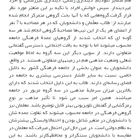
هم متمایز نمودیم: دین‏داری رسمی، دین‏داری غیررسمی، و افرد
غیردین‎دار. سپس خوانش افراد با تکیه بر این متغیّر مورد نظر
قرار گرفت.گروه‌هایی که با آن‏ها‎ بحث گروهی متمرکز انجام شده
عبارتند از: طلاب، معلّمان و دانشجویان، که در هر مصاحبه با 7 نفر
از اعضای هر یک از این تیپ‌ها مصاحبۀ گروهی انجام شد.هر سه
گونه ای که انتخاب شدند از گروه‏های عمدۀ فرهنگی جامعه
محسوب می‏‎شوند اما با توجه به بافت اجتماعی، دسترسی گفتمانی
متفاوتی دارند. از سویی دیگر این سه گروه به لحاظ موقعیت
شغلی، وضعیت مذهبی هم در زمینه‎های متفاوتی هستند. در واقع،
دانشجویان به عنوان بخشی از جامعه فرهنگی کشور به دلایل
خاصی، نسبت به سایر اقشار دسترسی بیشتری به جامعه در
فضای رسانه‌ای دارند. طلاب به این دلیل انتخاب شدند که دارای
بالاترین میزان سرمایۀ ‎مذهبی در سه گروه مزبور در جامعه
می‎باشند. همین امر سبب می شود تا تأثیر مذهب بر نوع
رمزگشایی از گفتمان تلویزیونی بهتر قابل توضیح باشد. معلمان نیز
گروهی فرهنگی در جامعه محسوب می‏‎شوند که تفاوت عمده شان
با دانشجویان در متغیر شاغل بودن و احتمالا وابستگی بیشترشان
به نظام دولتی است. در عین حال این احتمال می‏‎رفت که معلمان در
مقایسه با دانشجویان سنت‎گراتر و محافظه‎کارتر باشند. به این