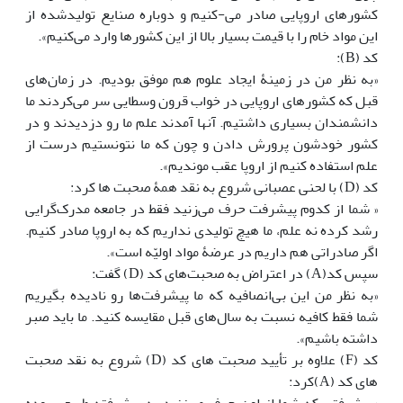
کشورهای اروپایی صادر می-کنیم و دوباره صنایع تولیدشده از
این مواد خام را با قیمت بسیار بالا از این کشورها وارد می‌کنیم».
کد (B):
«به نظر من در زمینۀ ایجاد علوم هم موفق بودیم. در زمان‌های
قبل که کشورهای اروپایی در خواب قرون وسطایی سر می‌کردند ما
دانشمندان بسیاری داشتیم. آن‏ها‎ آمدند علم ما رو دزدیدند و در
کشور خودشون پرورش دادن و چون که ما نتونستیم درست از
علم استفاده کنیم از اروپا عقب موندیم».
کد (D) با لحنی عصبانی شروع به نقد همۀ صحبت ها کرد:
« شما از کدوم پیشرفت حرف می‌زنید فقط در جامعه مدرک‌گرایی
رشد کرده نه علم، ما هیچ تولیدی نداریم که به اروپا صادر کنیم.
اگر صادراتی هم داریم در عرضۀ مواد اولیّه است».
سپس کد(A) در اعتراض به صحبت‌های کد (D) گفت:
«به نظر من این بی‌انصافیه که ما پیشرفت‌ها رو نادیده بگیریم
شما فقط کافیه نسبت به سال‌های قبل مقایسه کنید. ما باید صبر
داشته باشیم».
کد (F) علاوه بر تأیید صحبت های کد (D) شروع به نقد صحبت
های کد (A)کرد: