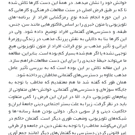
خوانش خود را نشان می‏‎دهد. در همۀ این دست کارها تلاش شده
تا که بر طبق فرض اصلی در سنت مطالعات فرهنگی و کارهایی که
در این حوزه انجام شده نوع رمزگشایی افراد از برنامه-های
تلویزیونی یا متون خبری را بر اساس فاکتورهایی مانند سن، جنس،
طبقه، و دسترسی‌های گفتمانی افراد توضیح داده شود. ولی در
این کارها بنا به دلایلی به نقش پررنگ مذهب در زندگی روزمرۀ
ایرانی و تأثیر مذهب بر نوع قرائت افراد از متون تلویزیونی هیچ
توجهی نشده یا اگر هم شده بسیار کم بوده است. بنابراین، مطالعه
ما می‌تواند حیطۀ جدیدی را برای این دست مطالعات فراهم سازد.
در این مقاله تلاش بر این بوده است که به بررسی تأثیر عامل
مذهب علاوه بر دسترسی‌های گفتمانی مخاطبان پرداخته شود.
همان طور که گفته شد ما هم معتقدیم که مخاطب با توجه به
جایگاه سوژه‌ای و دسترسی‌های گفتمانی، خوانش-های متفاوتی از
پیام‌های تلویزیونی دارد. امّا در ایران این فرض را کمی متفاوت
باید در نظر گرفت، زیرا به علت بستر اجتماعی دینی جامعۀ ایران و
حاکمیت دینی و از سویی دیگر، دولتی بودن همۀ رسانه-ها و
شبکه‌های تلویزیونی، وضعیت طوری دیگر است. گفتمان حاکم در
ایران می‌کوشد مخاطب را با توجه به نقش دین در جامعه و از طرفی
غیر قانونی کردن دسترسی به گفتمان‌های دیگر (مانند جمع آوری