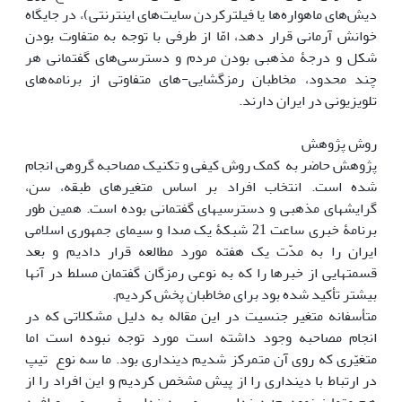
دیش‌های ماهواره‌ها یا فیلترکردن سایت‌های اینترنتی)، در جایگاه
خوانش آرمانی قرار دهد، امّا از طرفی با توجه به متفاوت بودن
شکل و درجۀ مذهبی بودن مردم و دسترسی‌های گفتمانی هر
چند محدود، مخاطبان رمزگشایی-های متفاوتی از برنامه‌های
تلویزیونی در ایران دارند.
روش پژوهش
پژوهش حاضر به کمک روش کیفی و تکنیک مصاحبه گروهی انجام
شده است. انتخاب افراد بر اساس متغیرهای طبقه، سن،
گرایش‏های مذهبی و دسترسی‎های گفتمانی بوده است. همین طور
برنامۀ خبری ساعت 21 شبکۀ یک صدا و سیمای جمهوری اسلامی
ایران را به مدّت یک هفته مورد مطالعه قرار دادیم و بعد
بیشتر تأکید شده بود برای مخاطبان پخش کردیم.
متأسفانه متغیر جنسیت در این مقاله به‎ دلیل مشکلاتی که در
انجام مصاحبه وجود داشته است مورد توجه نبوده است اما
متغیّری که روی آن متمرکز شدیم دین‏داری بود. ما سه نوع تیپ
در ارتباط با دین‏داری را از پیش مشخص کردیم و این افراد را از