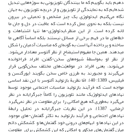
دهیم باید بگوییم که ما بینندگان تلویزیونی به سوژه‌هایی تبدیل
شده‌ایم که به نمایندگی از تلویزیون و از دریچه تلویزیون به جهان
نگاه می‌کنیم. ایدئولوژی یک چیز مشخص و تحمیلی در بیرون
نیست بلکه به نحوی عمل کرده است که عاقبت در دل و جان ما
لانه کرده است. از این منظر،ایدئولوژی-ها تنها اشتباهات و
خطاهای ما در فهم برخی از مسائل نیستند بلکه اساساً آگاهی ما
ساخته و پرداخته آن‏ها است به گونه‌ای که مناسبات آدمیان را شکل
می‏‎دهند. همین جا مفهوم استیضاح از نظر آلتوسر معنادار می‌شود.
از نظر او به‌واسطۀ شیوه‌های سخن-گفتن، افراد فراخوانده
می‌شوند، یعنی افراد در موقعیّت‌های مختلف سخن‌گویی قرار
می‌گیرند و مجبورند به طرزی خاص سخن بگویند (یورگنسن و
فیلیپس، 1389: 40). امّا نظریۀ بازتولید ِآلتوسر با این نقد اساسی
مواجه است که فرآیند بازتولید مناسبات اجتماعی موجود توسط
نهادهای ایدئولوژیک مانند تلویزیون را کاملاً جبرگرایانه در نظر
می‌گیرد به‌طوری که هیچ امکانی را برای مقاومت در نظر نمی‌گیرد
(رضایی، 1387). در این نظریات جبرگرایانه در تحلیل رابطۀ
نهادهای اجتماعی و فرآیند بازتولید به تکثر گفتمان-های موجود
در این نهادها و ابهام‌های درونی خود گفتمان‌ها و کشمکش دائم
میان گفتمان‌های مذکور و امکانی که این کشمکش برای مقاومت