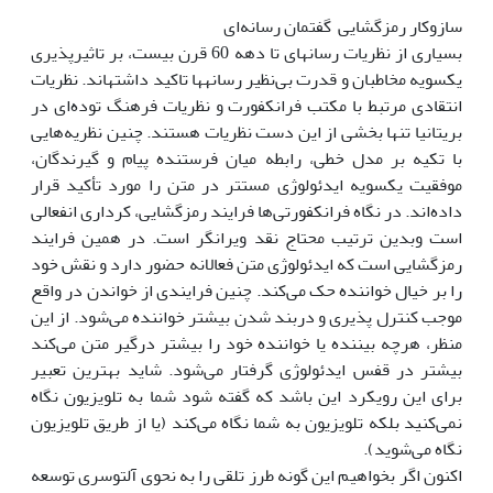
سازوکار رمزگشایی گفتمان رسانه‌ای
بسیاری از نظریات رسانه‎ای تا دهه 60 قرن بیست، بر تاثیرپذیری
یک‎سویه مخاطبان و قدرت بی‌نظیر رسانه‎ها تاکید داشته‎اند. نظریات
انتقادی مرتبط با مکتب فرانکفورت و نظریات فرهنگ توده‌ای در
بریتانیا تنها بخشی از این دست نظریات هستند. چنین نظریه‌هایی
با تکیه بر مدل خطی، رابطه‌ میان فرستنده پیام و گیرندگان،
موفقیت یک‎سویه ایدئولوژی مستتر در متن را مورد تأکید قرار
داده‌اند. در نگاه فرانکفورتی‌ها فرایند رمزگشایی، کرداری انفعالی
است وبدین ترتیب محتاج نقد ویرانگر است. در همین فرایند
رمزگشایی است که ایدئولوژی متن فعالانه حضور دارد و نقش خود
را بر خیال خواننده حک می‌کند. چنین فرایندی از خواندن در واقع
موجب کنترل پذیری و دربند شدن بیشتر خواننده می‌شود. از این
منظر، هرچه بیننده یا خواننده خود را بیشتر درگیر متن می‌کند
بیشتر در قفس ایدئولوژی گرفتار می‌شود. شاید بهترین تعبیر
برای این رویکرد این باشد که گفته شود شما به تلویزیون نگاه
نمی‌کنید بلکه تلویزیون به شما نگاه می‌کند (یا از طریق تلویزیون
نگاه می‌شوید).
اکنون اگر بخواهیم این گونه طرز تلقی را به نحوی آلتوسری توسعه