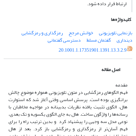
ارتباط قرار داده شود.
کلیدواژه‌ها
بازنمایی تلویزیونی
خوانش مرجح
رمزگذاری و رمزگشایی
دین‏داری
گفتمان مسلط
دسترسی گفتمانی
20.1001.1.17351901.1391.13.3.2.9
اصل مقاله
مقدمه
فهم الگوهای رمزگشایی در متون تلویزیونی همواره موضوع چالش
برانگیزی بوده است. پرسش اساسی وقتی آغاز شد که استوارت
هال، الگوی تثبیت یافته نظریات بدبینانه در مواجهه مخاطبان با
رسانه‌ها را واژگون ساخت. هال به جای الگوی یک‎سویه و تک بعدی،
نوعی مدل سه وجهی را پیشنهاد کرد و بدین ترتیب راه را برای
فهم آسان‏‌تر از رمزگذاری و رمزگشایی باز کرد. بعد از هال