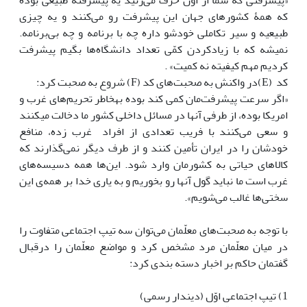
«پیشرفتی که شما از اون حرف می‌زنید یه پیشرفته طبیعی بوده
که همۀ کشورهای جهان این پیشرفت رو می‌کنند و یه چیزی
طبیعیه و سیر تکاملی خودشو داره چه با برنامه و چه بی‌برنامه.
نمیشه که با زیادکردن کمّی تعداد دانشگاه‌ها بگیم پیشرفت
کردیم مهم کیفیته نه کمیت» .
کد (E)در واکنش به صحبت‌های کد (F) شروع به صحبت کرد:
«اگر سرعت پیشرفت‌مان کمی کند بوده به‎خاطر تحریم‌های غرب و
امریکا بوده، از طرفی آن‏ها‎ در مسائل داخلی کشور ما دخالت می‎کنند
و سعی می‌کنند با فریب تعدادی از افراد غرب زده، منافع
خودشان را در ایران تأمین کنند و از طرف دیگر نمی‌گذارند که
کالاهای حیاتی به کشورمان وارد شود. این‌ها همه دسیسه‌های
غرب است ما نباید گول آن‏ها‎ رو بخوریم و به یاری خدا بر همه‌ی این
سختی‌ها غالب می‌شویم».
با توجه به صحبت‌های معلّمان می‌توان سه تیپ اجتماعی متفاوت را
در میان معلّمان مرد مشخص کرد و مواضع معلّمان را درقبال
گفتمان حاکم بر اخبار دسته بندی کرد:
1) تیپ اجتماعی اوّل (دین‎دار رسمی)