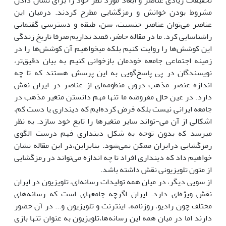
تحقیقات زیادی عناصر و ابعاد مورد نظر خود را برای نشان دادن
مشروط بودن خوانش و رمزگشایی مطرح کردند. درمیان این
عناصر می‌توان عناصر جنسیت، سن، طبقه و دسترسی گفتمانی
راشناسایی کرد. ما در مقاله حاضر، قصد نداریم صرفا تاریخ زندگی
این کوشش‌ها را روایت کنیم بلکه می‏‎خواهیم آن کوشش‌ها را در
زمینه اجتماعی جامعه خودمان بازخوانی کنیم به بیان دقیق‌تر،
نویسندگان در پی پاسخ‌گویی به این پرسش هستند که تا چه
اندازه عنصر مذهب درون منظومه‌ای از عناصر در ایران نقش
دارد. در عین حال مفروضه ما تنها مهم دانستن متغیر مذهب در
جامعه ایرانی نیست بلکه فرض کرده‌ایم که دین‏داری یا دست کم،
اشکالی از آن می-تواند سایر متغیرها را تابع خود سازد. به نظر
می‏رسد که بدون توجه به شکل دین‏داری فهم درست الگوی
رمزگشایی درایران ممکن نمی‌شود. بنابراین،در این مقاله نشان
خواهیم داد که دین‏داری افراد تا چه اندازه می‌تواند در رمزگشایی
از متون تلویزیونی نقش داشته باشد.
از سویی دیگر، در میان همه تولیدات رسانه‌ای، تلویزیون در ایران
نقش ویژه‌ای دارد. ایران اگرچه جامعه‏ای است که رسانه‌های
مختلف چون رادیو، روزنامه، اینترنت و تلویزیون و... در آن حضور
دارند اما در میان همه این رسانه‌ها،تلویزیون به عنوان تنها بازی