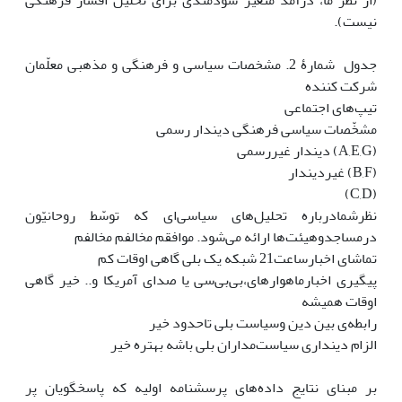
(از نظر ما، درآمد متغیر سودمندی برای تحلیل اقشار فرهنگی
نیست).
جدول شمارۀ 2. مشخصات سیاسی و فرهنگی و مذهبی معلّمان
شرکت کننده
تیپ‌های اجتماعی
مشخّصات سیاسی فرهنگی دین‏دار رسمی
(A,E,G) دین‎دار غیررسمی
(B,F) غیردین‎دار
(C,D)
نظرشمادرباره‌ تحلیل‌های سیاسی‌ای که توسّط روحانیّون
درمساجدوهیئت‌ها ارائه می‌شود. موافقم مخالفم مخالفم
تماشای اخبارساعت21 شبکه یک بلی گاهی اوقات کم
پیگیری اخبارماهواره‎ای،بی‌بی‌سی یا صدای آمریکا و.. خیر گاهی
اوقات همیشه
رابطه‌ی بین دین وسیاست بلی تاحدود خیر
الزام دین‏داری سیاست‌مداران بلی باشه بهتره خیر
بر مبنای نتایج داده‌های پرسش‎نامه اولیه که پاسخگویان پر