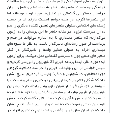
متون رسانه‌ای همواره یکی از مهمترین دغدغه‎های حوزه مطالعات
فرهنگی بوده است. متغیرهایی نظیر طبقه‌ اجتماعی، شغل، میزان
درآمد و دسترسی گفتمانی در تحلیل‌ها مورد توجه بوده‌اند اما
این متغیرها اگرچه در همه جوامع اهمیت دارند اما بر حسب
زمینه‌های اجتماعی می‎توان متغیرهای تعیین کننده دیگری را هم
به آن فهرست افزود. در مقاله حاضر ما این پرسش را به آزمون
می‌گذاریم که متغیر دین‏داری تا چه اندازه می‌تواند در فهم و
برداشت از متون رسانه‌ای تاثیرگذار باشد. به نظر ما شیوه‌های
دین‏داری افراد به عنوان متغیر واسط و تاثیرگذار در کنار
متغیرهای مهمی چون دسترسی گفتمانی عمل می‌کند. برای آزمون
ایده مورد نظر، ابتدا برنامه خبری 21 تلویزیون را بررسی کردیم و
سپس خوانش از این تولیدات خبری را در سه مصاحبه گروهی
مجزا (معلمان، دانشجویان و طلاب) وارسی کرده‌ایم. نتایج نشان
داد که شکلی خاص از دین‏داری یعنی دین‏داری رسمی به شدت با
شیوه‌های خوانش افراد از متون تلویزیونی رابطه دارد. بنابراین
تلویزیون از طریق تولیدات رسانه‌ای، افرادی را با خود هم عقیده
می‌سازد که از پیش با آن رویکرد به مسائل نگاه می‏کردند. نقش
تلویزیون نقشی تقویت کننده است و از سوی دیگر نتایج نشان
داد که در ایران سازوکار رمزگشایی باید با نوع دین‏داری افراد در