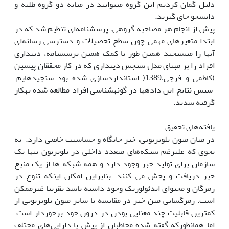
دلیل گمان کردیم این گروه می‎توانند در میانه دو گروه طلبه و
دانشجو جای گیرند.
پیش از انجام هر مصاحبه گروهی، پرسشنامه‌ای تنظیم شد که در
ابتدا متغیرهای مهمی چون سطح تحصیلات و دسترسی رسانه‌ای
آن‏ها‎ را می‏‎سنجید همین طور با کمک همین پرسشنامه، دین‏داری
افراد را بر مبنای مدل سنجش دین‏داری که در کار محققان پیشین
(کاظمی و فرجی،1389( استانداردسازی شده بود سنجیده‎ایم.
سپس نتایج این داده‏ها در گونه‎شناسی افراد مطالعه شده به‎کار
گرفته شدند.
یافته‌های تحقیق
در میان متون تلویزیونی، خبر جایگاه و حساسیت خاصی دارد. به
نحوی که علی‎رغم شبکه‌های متعدد داخلی در تلویزیون تنها یک
سازمان برای تولید خبر وجود دارد و همه شبکه ها از یک منبع
خبر دریافت و پخش می-کنند. بنابراین امکان این‎که تنوع در
رمزگان و محتوای ایدئولوژیک وجود داشته باشد تقریبا غیرممکن
است. رمزگشایی متن خبر در مقایسه با سایر متون تلویزیونی از
کمترین قابلیت چند معنایی بودن در درون خود برخوردار است.
اما همان‏طورکه گفته شده مخاطبان از پیش با دارایی‌های مختلف