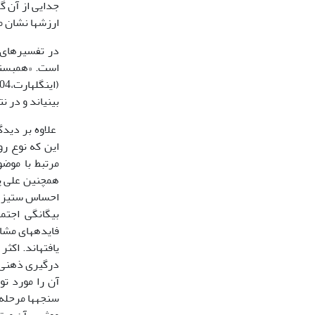
جدایی از آن گ
ارزش‎ها نشان می‏دهد (فردینبرگ،1983: 116).
در تفسیرهای 
بینی‏اند و در نتیجه اعتماد تقویت ک
سنجه‎ها م