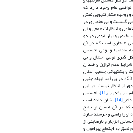
فایده گرایی، آنان را به ادامه رفتارهای مبادله‎ای وامی‏دارد (هومنز، 1958: 599). کلندرمن هم در نظر داشتن هزینه‎ها و
مشارکت را تعیین کننده الگوهای رفتاری ذکر می‏کند (کلی و برین لینگر،1996). توافقی عام وجود دارد که
رکت و روحیه مشارکت‏جویی نقش
نوعی گسست و بی هنجاری در
تماعی و انتظارات جمعی و آن
 تشخیص وی از آنومی در دو
بی هنجاری است که در آن
بسامانی‏ها و نوعی احساس
کل گیری نوعی اختلال و بی
رایطِ عدم توازن و فقدان
ایت و پشتیبانی جمعی، امکان
دست زدن به رفتارهای نابهنجار و خلع عضویت از جامعه را دارند(محسنی تبریزی،1370: 58). در پی آمد ایجاد چنین
ر از انتظار نیست. در این
حساس بی قدرتی
[11]
، احساس
ماعی
[14]
نشان داده است
اء نموده که در آن انسان از نتایج
که او را راضی و خرسند سازد
به نقل از محسنی تبریزی،1381: 146) و به نوعی احساس انزجار و نارضایتی از
تعلق به اجتماع پیرامون و