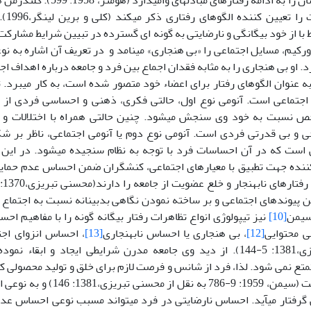
فواید 
 مرتبط با از خود بیگانگی و نارضایتی به گونه ای گسترده در تبیین شرایط مشا
ورکیم، مسایل اجتماعی را «بی هنجاری» می‏نامد و در تعریف آن اشاره به 
. او بی هنجاری را به مثابه فقدان اجماع بین فرد و جامعه درباره اهداف اج
ه عنوان الگوهای رفتار برای اعضاء خود متصور شده است، به کار می‏برد.
جتماعی است. آنومی نوع اول، حالتی فکری، ذهنی و احساسی فردی از 
نسبت به خود وی سنجش می‏شود. چنین حالتی همراه با اختلالات و نا
ی و بی قدرتی فردی است. آنومی نوع دوم یا آنومی اجتماعی، ناظر بر ش
است که در آن احساسات فرد با توجه به نظام سنجیده می‏شود. در این ش
ایل تنظیم‎کننده جهت تطبیق با معیارهای اجتماعی، کنشگران ضمن احساس عدم حم
یوندهای اجتماعی و بر ساخته نمودن نگاهی بدبینانه نسبت به اجتماع دو
 سیمن
[10]
نیز تیپولوژی انواع تظاهرات رفتار بیگانه گونه را با مفاهیم ا
بی محتوایی
[12]
، بی هنجاری یا احساس نابهنجاری
[13]
، احساس انزوای اجت
(محسنی تبریزی،1381: 5-144). از دید وی جامعه مدرن شرایطی ایجاد و ابق
ایش متمتع نمی شود. لذا، فرد از شانس و فرصت لازم برای خلق و تولید محصولی 
برخوردار نیست (سیمن، 1959: 9-786 
 گرفتار می‏آید. احساس نارضایتی در فرد می‏تواند مسبب نوعی احساس عدم 