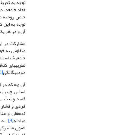
آحاد جامعه به
توجه به این ک
آن و در هر یک از زمینه‎های فرهنگی، هنری و اجتماعی
مشارکت در ابع
جامعه‎شن
نظریه‎های کنش موجه یا عقلانی
خودبیگانگی
[8]
آن چه که در ک
اساس چنین دید
قصد و نیت برا
فردی و فشار ا
مبادله
[9]
به ذ
اصول مشترکی 