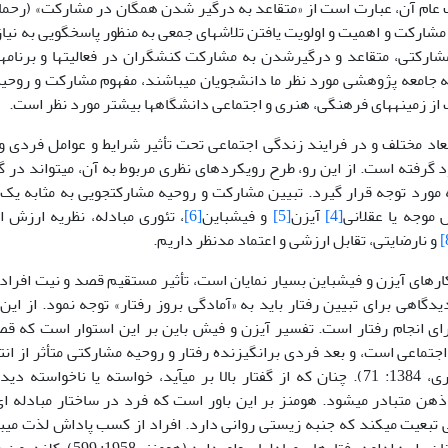
 مشارکت و اهمیت و اولویت یافتن تلاش‏های جمعی به منظور پاسخگویی به نیا
ه جامعه پژوهشی مورد نظر ما دانشجویان می‏باشند، مفهوم مشارکت و روحی
 دانشگاه‎ها بیشتر مورد نظر است.
اد مختلف و در فرایند زندگی اجتماعی تحت تأثیر شرایط و عوامل فردی و
اسانه مورد توجه قرار گیرد. تبیین مشارکت و روحیه مشارکت‏جویی به مثابه ی
[4]
آیزن
[5]
و فیش­باین
[6]
، تئوری مبادله، نظریه ارزش ا
و نارضایتی، تقابل ارزشی و اعتماد مدنظر داریم.
ارهای آیزن و فیش­­­باین بسیار نمایان است، تأثیر مستقیم قصد و نیت افراد
گاهی برای تبیین رفتار باید به «آمادگی بروز رفتار» توجه نمود. از این 
ی انجام رفتار است. تفسیر آیزن و فیش باین بر این استوار است که قصد
جتماعی است، و بعد فردی برانگیزنده رفتار و روحیه مشارکتی متأثر از انتظ
(دهقان و غفاری، 1384: 71). چنان که از گفتار بالا بر می‏آید، خواسته یا ناخ
هن متبادر می‏شود. هومنز بر این باور است که فرد در ساختار مبادله 
تبعیت می‏کند که جنبه زیستی روانی دارد. افراد از کسب پاداش لذت می