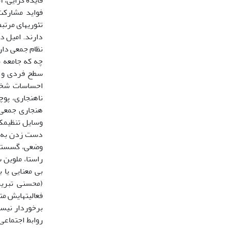
تئوری‎های
دارند. امیل د
نظام جمعی دارد
چه که جامعه ب
سطح فردی و ا
احساسات شخص 
ناهنجاری، پوچ
هنجاری جمعی 
وس
وضعی، گسستن پ
راستا، ملوین
بی معنایی یا 
فعالیت‎ه
روابط اجتماعی