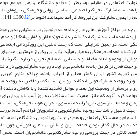
لیت اجتماعی در مقیاس وسیع‏تر از مجامع دانشگاهی، یعنی جوامع خوا
ه را بدون مشارکت این نیروها، کارآمد نمی‏دانند (شوماخر
[2]
،1360: 141).
آن چه در مراکز آموزش عالی ما رخ داده؛ عدم توفیق در دستیابی بدین موض
گی است. در چنین شرایطی است که جهت تحلیل این رویگردانی اجتماعی
فرد از باورها،
در جهت فعال تر کردن جامعه دانشجویی و ایجاد روحیه مشارکت‏جویی در دانشگ
ی تجربه کشور ایران کمتر محلی از اعراب یافته، چراکه منابع تجرب
ویژه روحیه مشارکت‏جویی اندک‏اند. روشن است که پرداختن به روحیه مش
به روی ما باز خو
ان و ممانعت از سوق یابی فزاینده به سوی «بحران هویت فرهنگی» است. حال
جهت تحلیل و شناخت روحیه مشارکت‏جویی دانشجویان فراهم آمده؛ بررسی 
راستای تقویت انسجام و همبستگی
ه به در حال گذار بودن جامعه ایران و نقش نهادهای آموزشی چون دا
امعه، تلاش در جهت بررسی روحیه مشارکت‏جویی دانشجویان است. ضمن آن