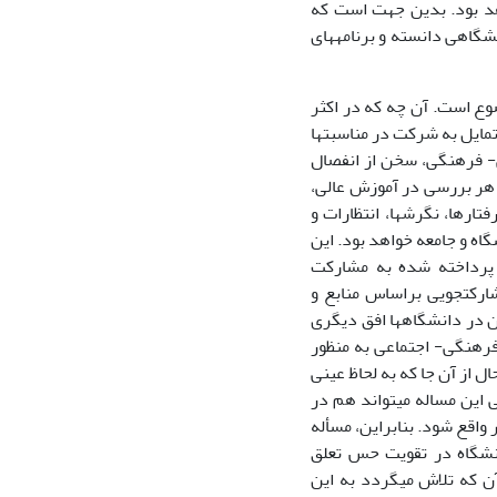
هد بود. بدین جهت است که
برخی توسعه را همبسته مشارکت فراگیر اجتماعی، سیاسی، روانی و فرهنگی نیروهای دانشگاهی دانسته و برنامه‎های
وع است. آن چه که در اکثر
این واحدها قابل مشاهده است، مشارکت‏اندک قشر دانشجو(دهقان و غفاری،1384) و عدم تمایل به شرکت در مناسبت‎ها
- فرهنگی، سخن از انفصال
 ارزش‏ها و اهداف فرهنگی به میان می‏آید. بنابراین یکی از مهمترین هدف‎های هر بررسی در آموزش عالی،
شناخت دانشجویان از وجوه و ابعاد مختلف و دستیابی به منابع تجربی درباره انگیزش‎ها، رفتارها، نگرش‎ها، انتظارات و
اه و جامعه خواهد بود. این
ی پرداخته شده به مشارکت
ارکت‏جویی براساس منابع و
پرداخت‎های نظری و پرسش از وضعیت این بعد، و عوامل تشدیدکننده و یا کاهش دهنده آن در دانشگاه‎ها افق دیگری
اهد کرد. آن‏چه که حائز اهمیت است، شناخت به روز آسیب‎ها و بیماری‎های فرهنگی- اجتماعی به منظور
 از آن جا که به لحاظ عینی
این مساله می‏تواند هم در
 اجتماعی و هم در جهت پویا نمودن دانشگاه‎ها مثمر ثمر واقع شود. بنابراین، مسأله
نشگاه در تقویت حس تعلق
 که تلاش می‏گردد به این