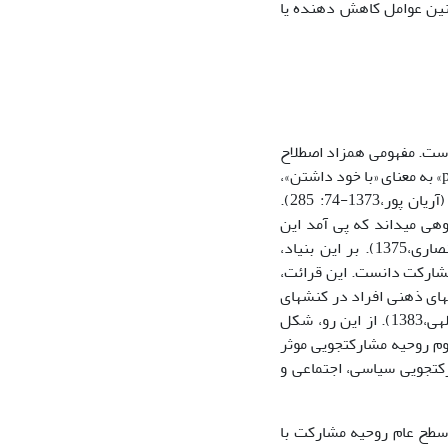
چنین عوامل کاهش دهنده یا
است. مفهومی همزاد اصطلاح
لاتین «participation» و منبعث از ریشه‎های «part» به معنی قسمت، جزء، بخش و «participatia» به معنای «با خود داشتن»،
«در نفس خویش چیزی از غیر داشتن» و «سهمی در چیزی غیر از خود داشتن» است (آریان پور،1373-74: 285).
هی می‏داند که پی آمد این
درگیری برانگیزش تفکر و تلاش کنشگر در راستای رساندن گروه به مقصود است (انصاری،1375). بر این بنیاد،
مشارکت دانست. این قرائت،
یادآور تحلیل‎های ذهنی- نمادی متفکرانی چون وبر، مید، بلومر و تأکید بر ویژگی‏ها و پنداشت‏های ذهنی افراد در کنش‎های
جمعی است. چه که آن‎ها برای کنش‎ها، معانی و پنداشت‌های ذهنی را بر می‏شمارند (عبداللهی،1383). از این رو، شکل
فهوم روحیه مشارکت‏جویی موثر
کت‏جویی سیاسی، اجتماعی و
سطح عام روحیه مشارکت با