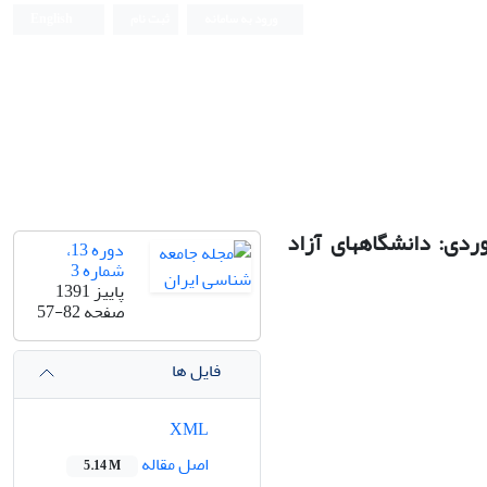
ورود به سامانه
ثبت نام
English
بررسی روحیه مشارکت‏جویی دانشجویان و عوامل موثر بر آن (مطالعه موردی: دانشگاه‎های آزاد
دوره 13،
شماره 3
پاییز 1391
صفحه
57-82
فایل ها
XML
اصل مقاله
5.14 M