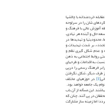
امروزه سازمان‏های دانشگاهی و آموزش عالی نظیر سایر نهادهای اجتماعی- فرهنگی، جهت مقابله خردمندانه با چالش‎ها
رکردهای شان را در سرلوحه
طه آموزش عالی با فرهنگ و
ش فرهنگ در توسعه حال و آینده هر نهادی،
محدودیت‏ها و تهدیدها در
/ تجدد»، بر شدت تهدیدات و
ارزش‎ها و باورهای پیشین جامعه و عدم شکل گیری نظم و
‎هایی درباره درستی یا نادرستی روابط اجتماعی به ذهن
کنشگران جوان جامعه است. ابهام‎هایی که می‏تواند مقدمه شکل گیری ذهنیت منفی آنان نسبت به اقدامات و طرح‎های
برابر فرهنگ رسمی را درپی
 دیدن کنش‎های مبتنی بر سنت و از طرف دیگر، شکل نگرفتن
[1]
در حوزه‎های مختلف
دوام یک جامعه خواهد بود.
دانشگاهی می‏باشند. این مسأله از آن باب
 که محققان در پی آنند. چنان که
دد؛ اما زمینه ساز مشارکت