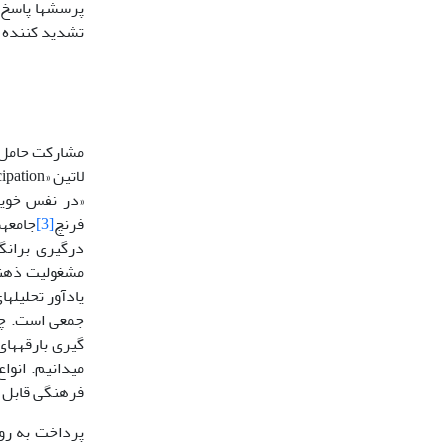
پرسش‎ها
تشدید کننده آن
مشارکت حامل ت
فرنچ
[3]
ج
مشغولیت ذهنی 
گیر
می‏دانیم. انو
فرهنگی قابل تقس
پرداخت به رو