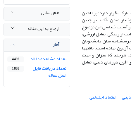
هم رسانی
شت‎های تجربی صورت گرفته از مشارکت قرار دارد؛ پرداختن
 نوشتار ضمن تأکید بر چنین
 نخست خود در آسیب شناسی این موضوع
ارجاع به این مقاله
گرایی، بیگانگی اجتماعی، رضایت از زندگی، تقابل ارزشی،
افول باورهای دینی و اعتماد با روش نمونه‎گیری خوشه‎ای چند مرحله ای آن‎‌ها را در 400 پرسش‎نامه میان دانشجویان
آمار
منطقه هفت دانشگاه‎های آزاد اسلامی کشور(یعنی استان‎های کرمان و هرمزگان) به محک آزمون نهاده است. یافته‎ها
 متغیر رضایت از زندگی، تمامی پیش فرض‎ها معنادارند. هرچند که میزان و جهت
تعداد مشاهده مقاله
4,492
فول باورهای دینی، تقابل
تعداد دریافت فایل
1,803
اصل مقاله
دینی
اعتماد اجتماعی