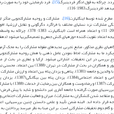
ردد. چراکه به قول ادگار فردینبرگ
[15]
، فرد نارضایتی خود را به صورت رفت
مطرح شده توسط اینگلهارت
[16]
است. «همبستگی مشارکت نزد نسل‎های مختلف با فراگرد دگرگونی و تقابل
(اینگلهارت،2004: 11) و اعتماد همراه است (ا
ننده حوزه‎های کنش جمعی و تصمیم‎گیری‎ها می‏شود (دهقان و غفاری ، 1384: 73).
همچنین علی پور و همکاران در بحث از مشارکت در ته
بیگانگی اجتماعی و اعتماد اجتم
فایده‎های مشارکت (1387) و 
یافته‏اند. اکثر بررسی‎های صورت گرفته با جامعه آماری غیر دانشجو و شاید با پی
آن را مورد توجه قرار داد
رحله و گام دوم تحقیقات مشارکتی است. بر این مبنا به نظر می‏رسد پرداختن به