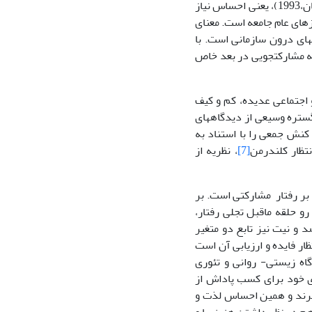
توجه به تعریف عام آن، عبارت است از «متقاعد به درگیر شدن همگان در مشارکت» (رحمان،1993)، یعنی احساس نیاز
زهای عام جامعه است. معنای
خاص روحیه مشارکتی، متقاعد و درگیرشدن به مشارکت کنشگران در فعالیت‏ها و برنامه‎های درون سازمانی است. با
ه مشارکت‏جویی در بعد خاص
 اجتماعی عدیده، کم و کیف
متفاوتی به خود گرفته است. از این رو، طرح رویکردهای نظری مربوط به آن، می‏تواند در گستره وسیعی از دیدگاه‎های
ک کنش جمعی را با استناد به
نتظار کلندرمن
[7]
، نظریه از
 بر رفتار مشارکتی است. بر
رو حلقه ماقبل تجلی رفتار،
 و نیت نیز تابع دو متغیر
ار فایده و ارزیابی آن است
واسته دیدگاه زیستی- روانی و تئوری
ای خود برای کسب پاداش از
‏برند و همین احساس لذت و