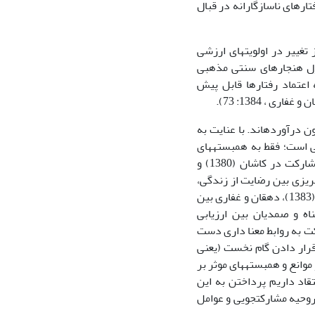
ارهای ناسازگارانه در قبال
، مشارکت و روحیه مشارکت‏جویی متأثر از تغییر در اولویت‎های ارزشی
 ارزش‏ها، افول هنجارهای سنتی مذهبی
ینگلهارت، 1383: 378). چراکه به واسطه اعتماد رفتارها قابل پیش
علاوه بر دیدگاه‎های نظری مذکور، منابع تجربی عدیده‎ای مقوله مشارکت را به محک آزمون درآورده‎اند. با عنایت به
این که نوع رویکرد ما به مشارکت، لحاظ نمودن عامل ذهنی یا همان روحیه مشارکت‏جویی است؛ فقط به همبسته‎های
مرتبط با موضوع بررسی در این تحقیقات، اشاراتی می‏شود. ازکیا و غفاری در بحث از مشارکت در کاشان (1380) و
ران (1388) بین اعتماد، محسنی تبریزی بین رضایت از زندگی،
احساس ستیز با والدین و جامعه (1381)، پناهی و یزدان پناه بین اعتماد و ارزش مشارکت (1383)، دهقان و غفاری بین
اعی(1384)، یزدان پناه بین بیگانگی(1387)، یزدان پناه و صمدیان بین ارزیابی
رضادوست و همکاران بین رضایت از خدمات (1388) با مشارکت به روابط معنا داری دست
ش فرض قرار دادن گام نخست (یعنی
درگیری ذهنی و متقاعد شدن کنشگران به مشارکت)، میزان و فعالیت مشارکت اجتماعی و موانع و همبسته‎های موثر بر
ه اند. البته ضمن تأیید و علمی دانستن چنین بررسی‎هایی، اعتقاد داریم پرداختن به این
 روحیه مشارکت‏جویی و عوامل