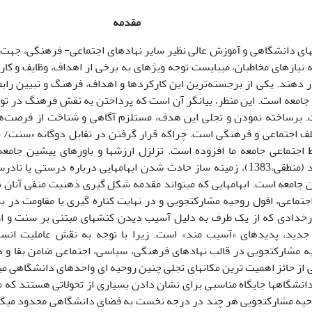
مقدمه
 نیازهای مخاطبان، می‏بایست توجه ویژهای به برخی از اهداف، وظایف و کا
 دهند. یکی از برجسته‌ترین این کارکردها و اهداف، فرهنگ و تبیین راب
نیازهای جدید جامعه است. این منظر، بیان‎گر آن است که پرداختن به نق
 برساخته نمودن و تجلی این هدف، مستلزم آگاهی و شناخت از فرصت‌ها، 
 مختلف اجتماعی و فرهنگی است. چراکه قرار گرفتن در تقابل دوگانه «سنت
تعارضات روابط اجتماعی جامعه ما افزوده است. تزلزل 
ارزش‎های جدید (منطقی،1383)، زمینه ساز حادث شدن ابهام
اجتماعی، افول روحیه مشارکت‏جویی و در نهایت کناره گیری یا مقاومت در 
داشته باشد. رخدادی که از یک طرف به دلیل آسیب
ه مشارکت‏جویی در قالب نهادهای فرهنگی، سیاسی، اجتماعی ضامن بقا و 
بدون شک یکی از حائز اهمیت ترین مکان‎های تجلی چنین روحیه ای واحدهای 
مهم است که دانشگاه‎ها جایگاه مناسبی برای نشان دادن بسیاری از تحولاتی هستند
وحیه مشارکت‏جویی هر چند در درجه نخست به فضای دانشگاهی محدود می‏گر