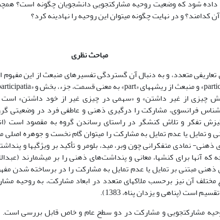
 پاسخ داده شود که وضعیت روحیه مشارکت‏جویی دانشجویان چگونه است؟ هم
 کدامند؟ و در نهایت چگونه می‏توان این روحیه را نهادینه کرد؟
مباحث نظری
عاریفی متعدد، و به دنبال آن گستردگی تفسیرهای منبعث از این مفهوم 
امعه‎شناس فرانسوی، مشارکت را درگیری ذهنی و عاطفی فرد در وضعیتی گرو
و تمایل یا عدم تمایل به مشارکت را می‏توان گام نخست و جوهره اصلی 
ی بارقه‎های ذهنی مبتنی بر تمایل یا عدم تمایل به مشارکت را در برساخته شدن م
اع مختلف آن نیز برحسب ملاک‏های متعدد در ابعاد مشارکت، به روحیه مشار
یم است (پناهی و یزدان پناه، 1383).
حیه مشارکت‏جویی و مشارکت در دو سطح عام و خاص قابل بررسی است. 