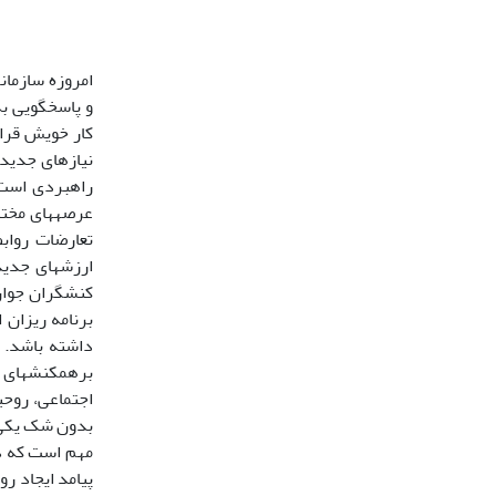
و پاسخگویی به
کار خویش قرار
راهبردی است.
عرصه‎های
برنامه ریزان 
برهمکنش‎های جدید، پدیده‏ای «آسیب مند» است. زیرا با توجه به نقش عاملیت انسانی
اجتماعی، روحی
پیامد ایجاد ر