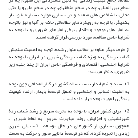
مطالعه جامع کیفیت زندگی به دلیل گستردگی این مفهوم چه در
سطح بین المللی، چه در سطح منطقه‎ای، چه در سطح ملی و یا حتی
محلی، با شاخص های متعدد و در بسیاری موارد بسیار متفاوت از
یکدیگر، با توجه به رویکردهای مطالعاتی حاکم بر آن‏ها‏ و نیز باتوجه
به آمار های موجود و فقدان برخی آمارهای ضروری و با توجه به
شرایط خاص مطالعه، مورد بررسی قرار گرفته است.
از طرف دیگر علاوه بر مطالب عنوان شده، توجه به اهمیت سنجش
کیفیت زندگی به ویژه کیفیت زندگی شهری در ایران با توجه به
شرایط اجتماعی، اقتصادی و فرهنگی خاص ایران از چند جنبه زیر
ضروری به نظر می‎رسد:
1) سند چشم انداز بیست ساله کشور در کنار اهدافی چون توجه
به امنیت انسانی و اجتماعی و تحقق توسعۀ پایدار، ارتقاء کیفیت
زندگی را مورد توجه قرار داده است .
2) برای کشور ایران، با توجه به تجربه سریع و رشد شتاب زدۀ
شهرنشینی و افزایش روند مهاجرت سریع به نقاط شهری ـ
همچون بسیاری از کشورهای در حال توسعه ـ آسیب‎های شهری
زیادی را تجربه کرده، که در توسعۀ دانایی محور و حرکت به سمت