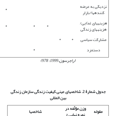
نزدیکی به عرضه
*
کننده‏ها‏/بازار
هزینه‏ها‏ی غذایی/
*
*
*
هزینه‏ها‏ی زندگی
مشارکت سیاسی
*
*
دستمزد
*
(راجرسون،1999: 978)
جدول شمارۀ 2. شاخص
های عینی کیفیت زندگی سازمان زندگی
بین المللی
وزن مؤلّفه در
مقوله
شاخص
ها
نمره نهایی %