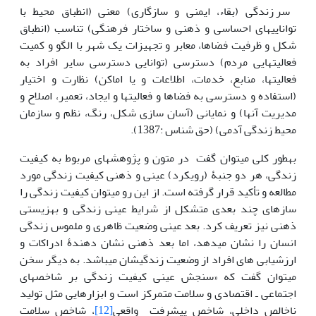
سر زندگی (بقاء، ایمنی و سازگاری) معنی (انطباق محیط با
توانایی‏های احساسی و ذهنی و ساختار فرهنگی) تناسب (انطباق
شکل و ظرفیت فضاها، معابر و تجهیزات یک شهر با الگو و کمیت
فعالیت‏هایی مردم) دسترسی (توانایی دسترسی سایر افراد به
فعالیت‏ها، منابع، خدمات، اطلاعات و یا اماکن) نظارت و اختیار
(استفاده و دسترسی به فضاها و فعالیت‏ها و ایجاد، تعمیر، اصلاح و
مدیریت آن‏ها‏) و نمایانی (آسان سازی شکل، رنگ، نظم و سازمان
محیط زندگی آدمی) (حق شناس :1387).
به‏طور کلی می‎توان گفت در متون و پژوهش‎های مربوط به کیفیت
زندگی، هر دو جنبۀ (رویکرد) عینی و ذهنی کیفیت زندگی مورد
مطالعه و تأکید قرار گرفته است. از این رو می‎توان کیفیت زندگی را
سازه‎ای چند بعدی متشکل از شرایط عینی زندگی و بهزیستی
ذهنی نیز تعریف کرد. بعد عینی وضعیت ظاهری و ملموس زندگی
انسان را نشان می‏دهد، اما بعد ذهنی نشان دهندۀ ادراکات و
ارزشیابی های افراد از وضعیت زندگی‎شان می‎باشد. به دیگر سخن
می‏توان گفت که «سنجش عینی کیفیت زندگی بر شاخص‎های
اجتماعی ـ اقتصادی و سلامت متمرکز است و ابزارهایی مثل تولید
ناخالص داخلی، شاخص پیشرفت واقعی
[12]
، شاخص سلامت