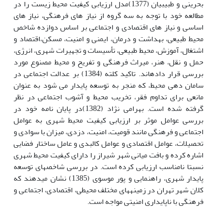
بحرینی و طبیبیان (1377)مدل ارزیابی کیفیت محیط زیست را در
مطالعه خود با توجه به سه گروه از نیاز های فرهنگی، نیاز های
اساسی و نیاز های اقتصادی و اجتماعی بر اساس دوازده شاخص
محیط طبیعی، بهداشت و درمان، ایمنی و امنیت، مسکن،اقتصاد و
اشتغال، آموزش، محیط طبیعی، تأسیسات و تجهیرات شهری، انرژی،
حمل و نقل، هنر، میراث فرهنگی و تفریح و محیط مصنوع مورد
بررسی قرار داده‏اند. تاکید کلته (1384) بر عدالت اجتماعی در
سامان دهی محیط، که منجر به توسعه پایدار می شود به عنوان
مانعی برای تداوم فقر، تخریب محیط و آشوب اجتماعی در نظر
گرفته شده است. بهرامی نژاد (1382)در پایان نامه خود در
بررسی عوامل موثر بر ارزیابی کیفیت محیط شهری به عوامل
اجتماعی و فرهنگی مانند قومیت، امنیت، دزدی، میزان با سوادی و
تحصیلات، عوامل اقتصادی و عوامل کالبدی و عامل ساختار فضایی
اشاره کرده و بافت میانی شهر شیراز را دارای کیفیت محیط شهری
نسبتا نامناسب ارزیابی کرده است. در بررسی شاخص‎های توسعه
پایدار شهری، راهنمایی و پور موسوی (1385) نشان می‎دهند که
کلان شهر تهران در زمینه‏ها‏ی مختلف محیطی، اقتصادی، اجتماعی و
فرهنگی با ناپایداری امنیتی مواجه است.