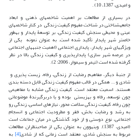
و امیدی، 1387، 10) .
در بسیاری از مطالعات بر اهمیت شاخص‎های ذهنی و ابعاد
جامعه‏شناختی در شناخت مفهوم کیفیت زندگی در کنار شاخص‎های
عینی و محیطی سنجش کیفیت زندگی، بر توسعۀ پایدار و به‎طور
خاص‎تر شهر پایدار تأکید شده است. به عنوان نمونه یکی از
ویژگی‎های شهر پایدار، پایداری اجتماعی (اهمیت جنبه‏ها‏ی اجتماعی
در عرصه شهر سازی) پایدارپذیری و کیفیت زندگی بالا در نظر
گرفته شده است (تیمر و سیموار، 2006: 2).
از جنبۀ دیگر، مفاهیم رضایت از زندگی، رفاه، زیست پذیری و
شادی و ... همگی در قالب مفهوم کیفیت زندگی قابل دسته بندی
هستند. اسمیت معتقد است، کیفیت زندگی مشابه با مفاهیمی
چون توسعه، رفاه و بهزیستی بوده و یا دربرگیرندۀ موضوعاتی
چون رفاه، کیفیت زندگی سلامت محور، نیازهای اساسی، زندگی رو
به رشد و رضایت بخش، فقر و مطرودیت اجتماعی و انسجام
اجتماعی، نوع دوستی و از خود گذشتگی در میان جماعات است
(امیدی، 1387). وینهوون به عنوان یکی از صاحبنظران مطالعات
مربوط به سنجش شادی، معتقد است زمانی که از شادی
[4]
به