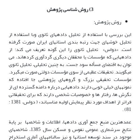
3) روش شناسی پژوهش
روش پژوهش:
این بررسی با استفاده از تحلیل داده‏ها‏ی ثانوی وبا استفاده از
تحلیل خوشه‎ای جهت رتبه بندی استان‎های ایران صورت گرفته
است. «دواس» تحلیل ثانوی را این گونه تعریف می کند: از
داده‏ها‏یی که مؤسسات یا محققان دیگری گردآوری کرده‏اند، می
توان به اقتضای مسأله سود جست. به چنین تحلیلی، تحلیل ثانوی
می‎گویند. تحقیقات عظیمی از سوی مؤسسات دولتی صورت می‎گیرد.
مؤسسات تحقیقی بزرگ و گروه‏ها‏ی پژوهشی جا افتاده که
نمونه‏ها‏ی خیلی خوبی دارند داده‏ها‏یی درباره دامنه گسترده ای از
نگرش ها، رفتار ها و خصوصیات شخصی دارند که برای تحقیقاتی
فراتر از اهداف مورد نظر پیمایش اولیه مناسب‎اند» ( دواس، 1381 :
81) .
عمده‎ترین منبع جمع آوری داده‏ها‏، اطلاعات و شاخص‎ها بر پایة
نتایج سرشماری عمومی نفوس و مسکن سال 1385، شاخص‎های
موجود در سند توسعه استان‎ها و نیز سالنامه‏ها‏ی آماری استخراج