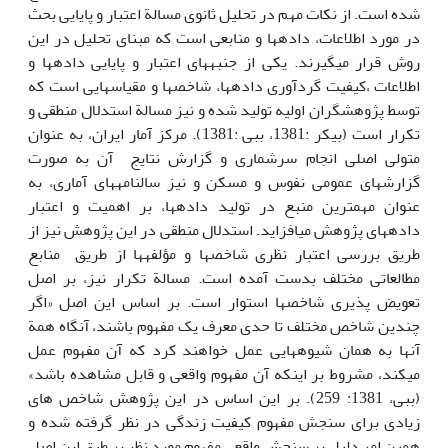
شده است. از نکات مهم در تحلیل ثانوی مسالة اعتبار و پایایی بحث
در مورد اطلاعات، داده‏ها‏ و منابعی است که مبنای تحلیل در این
روش قرار می‏گیرند. یکی از جنبه‏ها‏ی اعتبار و پایایی داده‏ها و
اطلاعات ،کیفیت گردآوری داده‏ها‏، شاخص‎ها و مقیاس‎هایی است که
توسط پژوهشگران اولیه تولید شده و نیز مسالة استدلال منطقی و
تکرار است (بیکر :1381، ببی :1381). مرکز آمار ایران، به عنوان
متولی اصلی انجام سرشماری و گزارش نتایج آن به صورت
گزارش‎های عمومی نفوس و مسکن و نیز سالنامه‏ها‏ی آماری، به
عنوان مهم‏ترین منبع در تولید داده‏ها‏، بر اهمیت و اعتبار
داده‎های پژوهش می‏افزاید. استدلال منطقی در این پژوهش نیز از
طریق بررسی اعتبار نظری شاخص‎ها و مؤلفه‏ها‏ از طریق منابع
مطالعاتی مختلف بدست آمده است. مسالة تکرار نیز، بر اصل
تعویض پذیری شاخص‎ها استوار است. بر اساس این اصل «اگر
چندین شاخص مختلف تا حدی معرف یک مفهوم باشند، آنگاه همة
آن‎ها به همان شیوه‏ها‏یی عمل خواهند کرد که آن مفهوم عمل
می‏کند، مشروط بر اینکه آن مفهوم واقعی و قابل مشاهده باشد»
(ببی، 1381: 259). بر این اساس در این پژوهش شاخص های
زیادی برای سنجش مفهوم کیفیت زندگی در نظر گرفته شده و
همین امر دلیل بر سنجش واقعی مفهوم مورد نظر بر طبق این اصل