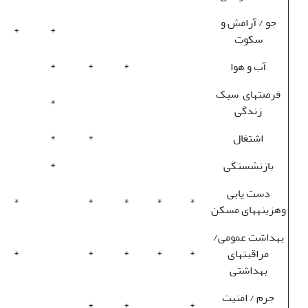
جو / آرامش و
*
*
سکوت
آب و هوا
*
*
*
فرصت‏های سبک
*
زندگی
اشتغال
*
*
بازنشستگی
*
دست یابی
*
*
*
*
*
وهزینه‏ها‏ی مسکن
بهداشت عمومی/
مراقبت‎های
*
*
*
*
*
بهداشتی
جرم / امنیت
*
*
*