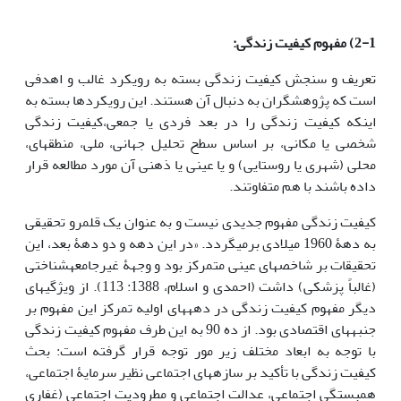
2-1) مفهوم کیفیت زندگی:
تعریف و سنجش کیفیت زندگی بسته به رویکرد غالب و اهدفی
است که پژوهشگران به دنبال آن هستند. این رویکردها بسته به
این‎که کیفیت زندگی را در بعد فردی یا جمعی،کیفیت زندگی
شخصی یا مکانی، بر اساس سطح تحلیل جهانی، ملی، منطقه‎ای،
محلی (شهری یا روستایی) و یا عینی یا ذهنی آن مورد مطالعه قرار
داده باشند با هم متفاوتند.
کیفیت زندگی مفهوم جدیدی نیست و به عنوان یک قلمرو تحقیقی
به دهۀ 1960 میلادی برمی‎گردد. «در این دهه و دو دهۀ بعد، این
تحقیقات بر شاخص‏های عینی متمرکز بود و وجهۀ غیرجامعه‏شناختی
(غالباً پزشکی) داشت (احمدی و اسلام، 1388: 113). از ویژگی‎های
دیگر مفهوم کیفیت زندگی در دهه‎های اولیه تمرکز این مفهوم بر
جنبه‏ها‏ی اقتصادی بود. از ده 90 به این طرف مفهوم کیفیت زندگی
با توجه به ابعاد مختلف زیر مور توجه قرار گرفته است: بحث
کیفیت زندگی با تأکید بر سازه‏های اجتماعی نظیر سرمایۀ اجتماعی،
همبستگی اجتماعی، عدالت اجتماعی و مطرودیت اجتماعی (غفاری