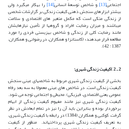
اجتماعی
[13]
و شاخص توسعۀ انسانی
[14]
را به‎کار می‎گیرد ولی
بیشتر ابزارهای سنجش ذهنی کیفیت زندگی بر گزارشات شخصی
از زندگی متکی است که مکمل متغیر های اقتصادی و سلامت
می‎باشند و میزان رضایت افراد و گروه‏ها‏ از تأمین نیازهایشان
مانند رضایت کلی از زندگی و شاخص بهزیستی فردی را مورد
مطالعه قرار می‎دهند» (کاستانزا و همکاران، در رضوانی و همکاران،
1387 : 42).
2 ـ 2 )کیفیت زندگی شهری:
بخشی از کیفیت زندگی شهری مربوط به شاخص‎های عینی سنجش
کیفیت زندگی است. در شاخص های عینی معمولا به سه بعد رفاه
عمومی یعنی اقتصادی، فیزیکی/ محیطی و اجتماعی توجه می شود.
کیفیت زندگی شهری نیز مانند مفهوم کیفیت زندگی از ابهام
برخوردار بوده و بنابراین باید آن را نیز در تمام ابعادش در نظر
گرفت. کوکبی و همکاران (1384) در رابطه با کیفیت زندگی شهری،
به تعریف کیفیت زندگی شهری پرداخته‎اند. منظور از کیفیت