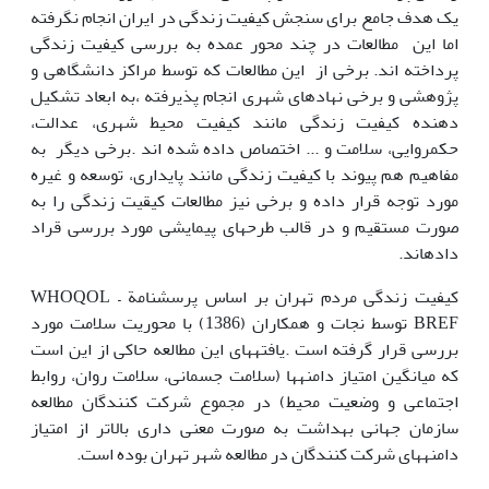
یک هدف جامع برای سنجش کیفیت زندگی در ایران انجام نگرفته
اما این مطالعات در چند محور عمده به بررسی کیفیت زندگی
پرداخته اند. برخی از این مطالعات که توسط مراکز دانشگاهی و
پژوهشی و برخی نهادهای شهری انجام پذیرفته ،به ابعاد تشکیل
دهنده کیفیت زندگی مانند کیفیت محیط شهری، عدالت،
حکمروایی، سلامت و ... اختصاص داده شده اند .برخی دیگر به
مفاهیم هم پیوند با کیفیت زندگی مانند پایداری، توسعه و غیره
مورد توجه قرار داده و برخی نیز مطالعات کیقیت زندگی را به
صورت مستقیم و در قالب طرح‎های پیمایشی مورد بررسی قراد
داده‎اند.
کیفیت زندگی مردم تهران بر اساس پرسش‎نامة WHOQOL –
BREF توسط نجات و همکاران (1386) با محوریت سلامت مورد
بررسی قرار گرفته است .یافته‏ها‏ی این مطالعه حاکی از این است
که میانگین امتیاز دامنه‏ها‏ (سلامت جسمانی، سلامت روان، روابط
اجتماعی و وضعیت محیط) در مجموع شرکت کنندگان مطالعه
سازمان جهانی بهداشت به صورت معنی داری بالاتر از امتیاز
دامنه‏ها‏ی شرکت کنندگان در مطالعه شهر تهران بوده است.