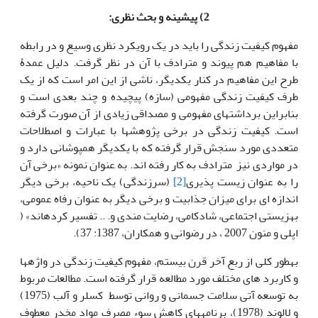
2) پیشینه و بحث نظری:
مفهوم کیفیت زندگی را باید در یک رویکرد نظری وسیع و در رابطه
با مفاهیم هم پیوند و مترادف با آن در نظر گرفت. دلیل عمدۀ
طرح این مفاهیم در کنار یکدیگر، ناشی از این امر است که از یک
طرف کیفیت زندگی مفهومی (سازه) پیچیده و چند بعدی است و
بنابراین برداشت‎های مفهومی و مصداقی زیادی از آن صورت گرفته
است. کیفیت زندگی در برخی پژوهش‎ها با عبارات و اصطلاحات
متعددی مورد سنجش قرار گرفته که با یکدیگر همپوشانی دارد و
در مواردی نیز مترادف به کار رفته اند. به عنوان نمونه «برخی آن
را به عنوان زیست پذیری
[2]
(سرزندگی) یک ناحیه، برخی دیگر
اندازه ای برای میزان جذابیت و برخی دیگر به عنوان رفاه عمومی،
بهزیستی اجتماعی، شادکامی، رضایت مندی و. .. تفسیر کرده‎اند» (
اپلی و منون 2007 ، در رضوانی و همکاران، 1387: 37).
به‎طور کلی از ربع آخر قرن بیستم، مفهوم کیفیت زندگی در واژه‏ها‏
و کاربرد های مختلف مورد مطالعه قرار گرفته است. مطالعات مربوط
به توسعه آتی سلامت جسمانی و روانی توسط کسلر و آلب (1975)
و لالوند (1978)، برنامه‎های کاهش سوء مصرف مواد مخدر معطوف