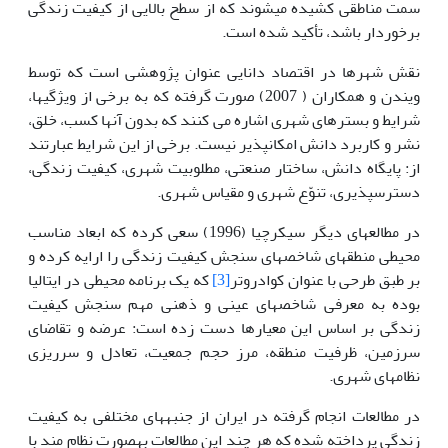
سمت مناطقی کشیده می‎شوند که از سطح بالایی از کیفیت زندگی
برخوردار باشد، تأکید شده است.
نقش شهرها در اقتصاد دانایی عنوان پژوهشی است که توسط
ویندن و همکاران ( 2007) صورت گرفته که به برخی از ویژگی‎ها،
شرایط و بسترهای شهری اشاره می کنند که بدون آن‏ها‏ کسب، خلق،
نشر و کاربرد دانش امکان‎پذیر نیست. برخی از این شرایط عبارتند
از: پایگاه دانش، ساختار صنعتی، مطلوبیت شهری، کیفیت زندگی،
دسترس‎پذیری، تنوّع شهری و مقیاس شهری.
در مطالعه‎ای دیگر سیکرچیا (1996) سعی کرده که ابعاد مناسب
محیطی منطقه‏ای شاخص‎های سنجش کیفیت زندگی را ارایه کرده و
بر طبق طرحی با عنوان کوادروتر
[3]
که یک برنامه محیطی در ایتالیا
بوده به معرفی شاخص‎های عینی و ذهنی مهم سنجش کیفیت
زندگی بر اساس این معیارها دست زده است: عرضه و تقاضای
سرزمین، ظرفیت منطقه، مرز حجم جمعیت، تعادل و سرریزی
نظام‎های شهری.
در مطالعات انجام گرفته در ایران از جنبه‏ها‏ی مختلفی به کیفیت
زندگی پرداخته شده که هر چند این مطالعات به‎صورت نظام مند با