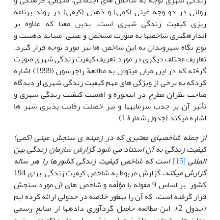
زندگی شهری توجه به شاخص های اجتماعی، محیطی، فرهنگی و
روانی در دو وجه عینی (کمی) و ذهنی (کیفی) در روند برنامه
ریزی کیفیت زندگی شهری است. بدین معنا که علاوه بر
اندازه‏گیری شاخص‎ها به صورت مشخص و عینی می‏باید ذهنیت و
نوع نگاه شهروندان به این شاخص ها نیز مورد توجه قرار گیرد.
تعاریف مختلف دیگری در مورد تعریف کیفیت زندگی شهری صورت
گرفته که در این میان می‎توان به مطالعة راجرسون (1999) اشاره
کردکه به برخی از ویژگی های مهم کیفیت زندگی شهری از دیدگاه
صاحب نظران مطرح در اینحوزه و اهمیت کیفیت زندگی شهری و
تأثیر آن بر جذب سرمایه‏ها‏ و نیز خصلت رقابت پذیری شهر ها
اشاره می‏کند (جدول شمارۀ 1) .
از جمله شاخص
های معتبری که در زمینه ی سنجش عینی (کمی)
کیفیت زندگی به آن استناد می شود گزارش سازمان زندگی بین
المللی
[15]
است که شاخص کیفیت زندگی کشورها را هر ساله
گزارش می‏کند.
گزارش مربوط به شاخص کیفیت زندگی برای 194
کشور بر اساس 9 مقوله یا مؤلّفه و شاخص های آن مورد سنجش
قرار گرفته است، که آن را به‎طور خلاصه در جدولی ارائه کرده ایم
(جدول 2). این مطالعه حاصل گردآوری داده‏ها‏ از منابع رسمی