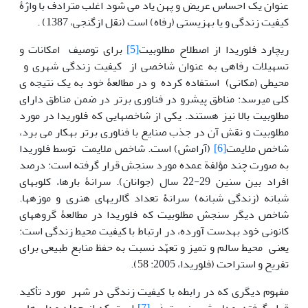
عنوان یک احساس عریض و پهن یاد می شود اغلب مترادف با واژۀ
کیفیت زندگی و یا بهزیستی (رفاه) است (نقل ازگنجی، 1387) .
ریچارد فلوریدا از اصطلاح مطلوبیت
[5]
برای توصیف امکانات و
تسهیلات رفاهی به عنوان شاخصی از کیفیت زندگی شهری و
محیطی (مکانی) استفاده کرده و در مطالعۀ خود به یک نتیجه ی
کلی می‎رسد: مناطق پیشرو در فناوری برتر در ضمن مناطق دارای
مطلوبیت بالا نیز هستند. یکی از شاخص‏هایی که فلوریدا در مورد
مطلوبیت و نقش آن در جذب صنایع با فناوری برتر به‎کار می برد،
شاخص ملایمت
[6]
(آرامش) است. شاخص ملایمت توسط فلوریدا
به صورت چند مؤلفة عمده مورد سنجش قرار گرفته است: درصد
افراد بین سنین 29-22 سال (جوانان). سرانۀ بارها، کلوب‏های
شبانه (زندگی شبانه) سرانۀ تعداد گالری‏های هنری و موزه‏ها‏.
شاخص دیگر سنجش مطلوبیت که فلوریدا در مطالعۀ گروه‏ها‏ی
کانونی خود به‎دست آورده، در ارتباط با کیفیت محیط زندگی است:
یعنی محیط سالم و تمیز و تعهّد نسبت به حفظ منابع طبیعی برای
تفریح و استراحت (فلوریدا، 2005: 58).
مفهوم دیگری که در رابطه با کیفیت زندگی در شهر مورد تأکید