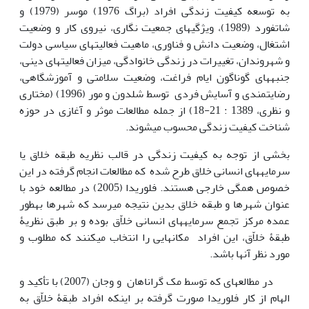
به توسعه کیفیت زندگی افراد (براگ 1976) موسر (1979) و
شاتفورد (1989)، ویژگی‎های جمعیت نگاری، نیروی کار و وضعیت
اشتغال، وضعیت دانش و فناوری، ماهیت فعالیت‎های سیاسی دولت
و شهروندان، تغییرات در زندگی خانوادگی، میزان فعالیت‎های دینی،
جنبه‎های گوناگون ایام فراغت، وضعیت سلامتی و آموزشگاهی،
رضایتمندی و آسایش فردی توسط شلدون و مور (1996) (مختاری
و نظری، 1389 : 21-18) از جمله مطالعات موثر و آغازی در حوزه
شناخت کیفیت زندگی محسوب می‏شوند.
بخشی از توجه به کیفیت زندگی در قالب نظریه طبقه خلاق یا
سرمایه‎های انسانی خلاق طرح شده که مطالعات انجام گرفته در این
خصوص همگی خارجی هستند. فلوریدا (2005) در مطالعه خود با
عنوان شهرها و طبقه خلاق بدین نتیجه می‎رسد که شهرها به‎‏طور
عمده مرکز تجمع سرمایه‏ها‏ی انسانی خلاّق بوده و بر طبق نظریۀ
طبقۀ خلاّق، این افراد مکان‎هایی را انتخاب می‎کنند که مطلوب و
مورد نظر آن‏ها‏ باشد.
در مطالعه‎ای که توسط مک گراناهان و وجان (2007) با تأکید و
الهام از کار فلوریدا صورت گرفته بر اینکه افراد طبقۀ خلاّق به