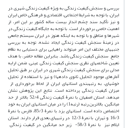
بررسی و سنجش کیفیت زندگی به ویژه کیفیت زندگی شهری در
ایران، با توجه به شرایط اجتماعی، اقتصادی و فرهنگی خاص ایران
و نیز تأکید سند چشم انداز بیست ساله کشور بر این امر، از
اهمیت خاصی برخوردار است. با توجه به جایگاه کیفیت زندگی در
شهرها و مناطق و با توجه به این‎که هنوز در ایران سیستم جامعی
در زمینۀ سنجش کیفیت زندگی ایجاد نشده، توجه به بررسی
جنبه‎های مختلف این امر می‎تواند راه‏هایی برای دستیابی به نظام
جامع سنجش کیفیت زندگی باشد. بنابراین مقاله حاضر، با هدف
تعیین شاخص‏های نظری سنجش کیفیت زندگی عینی، ضمن ارایه
مدلی برای سنجش کیفیت زندگی شهری در ایران بر طبق تحلیل
آمارهای موجود (تحلیل ثانوی داده‎ها) و نیز با استفاده از تحلیل
خوشه‎ای، به رتبه‏بندی استان‎های ایران از لحاظ برخورداری از
میزان کیفیت زندگی پرداخته است. نتایج این پژوهش نشان
می‎دهد، استان اصفهان با نمرۀ کیفیت زندگی 52/4 بالاتر از حد
میانگین، بالاترین رتبه (رتبه1) را در میان استان‎های ایران به خود
اختصاص داده است. استان‎های یزد با نمرۀ 85/3، فارس با نمرۀ
16/3 و تهران با نمرۀ 12/3 در رتبه‏ها‏ی بعدی قرار دارند. استان
ایلام نیز با نمرۀ 58/3- زیر حد میانگین در کیفیت زندگی