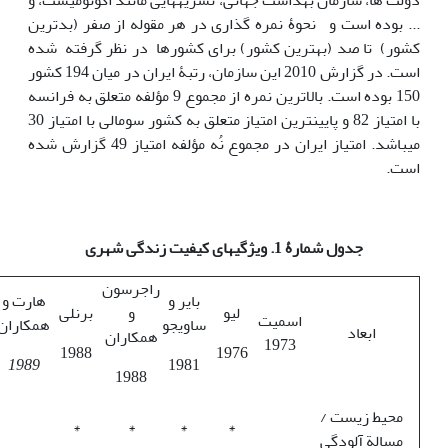
دولت ها، سازمان بهداشت جهانی، نشریه‏ها‏یی مانند اکونومیست، و
... بوده است و نحوۀ نمره گذاری در هر مقوله از صفر (بدترین
کشور) تا صد (بهترین کشور) برای کشورها در نظر گرفته شده
است. در گزارش 2010 این سازمان، رتبۀ ایران در میان 194 کشور
150 بوده است. بالاترین نمره از مجموع 9 مؤلفه متعلق به فرانسه
با امتیاز 82 و پایین‎ترین امتیاز متعلق به کشور سومالی با امتیاز 30
می‎باشد. امتیاز ایران در مجموع نُه مؤلفه امتیاز 49 گزارش شده
است.
جدول شمارۀ 1. ویژگی
های کیفیت زندگی شهری
راجرسون
بایر و
هارت و
لیو
و
برنلی
اسمیت
ساویجو
همکاران
ابعاد
همکاران
1973
1988
1976
1989
1981
1988
محیط زیست /
*
*
*
*
مسالة آلودگی