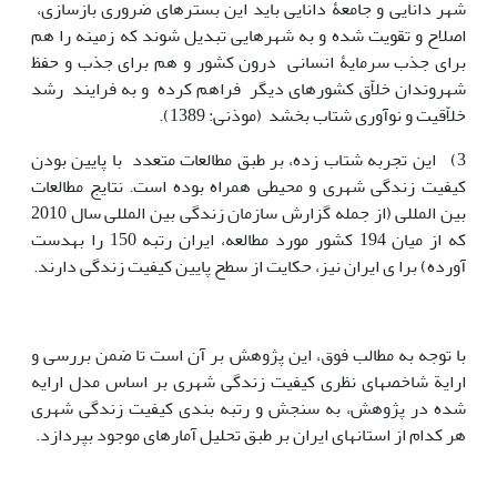
شهر دانایی و جامعۀ دانایی باید این بسترهای ضروری بازسازی،
اصلاح و تقویت شده و به شهرهایی تبدیل شوند که زمینه را هم
برای جذب سرمایۀ انسانی درون کشور و هم برای جذب و حفظ
شهروندان خلاّق کشورهای دیگر فراهم کرده و به فرایند رشد
خلاّقیت و نوآوری شتاب بخشد (موذنی: 1389).
3) این تجربه شتاب زده، بر طبق مطالعات متعدد با پایین بودن
کیفیت زندگی شهری و محیطی همراه بوده است. نتایج مطالعات
بین المللی (از جمله گزارش سازمان زندگی بین المللی سال 2010
که از میان 194 کشور مورد مطالعه، ایران رتبه 150 را به‎دست
آورده) برا ی ایران نیز، حکایت از سطح پایین کیفیت زندگی دارند.
با توجه به مطالب فوق، این پژوهش بر آن است تا ضمن بررسی و
ارایة شاخص‏های نظری کیفیت زندگی شهری بر اساس مدل ارایه
شده در پژوهش، به سنجش و رتبه بندی کیفیت زندگی شهری
هر کدام از استان‎های ایران بر طبق تحلیل آمارهای موجود بپردازد.