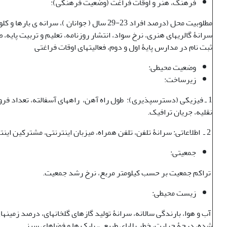
فرهنگ، هنر و اوقات فراغت (وضعیت فرهنگی):
مطلوبیت محل (درصد افراد 23-29 سال ( جوانان )، سرانه ی باره
سرانۀ گالری‏های هنری، نرخ سواد، انتشار روزنامه، تعلیم و تربیت پایه،
ثبت نام در مدارس پایۀ اول و دوم، فعالیت‎های اوقات فراغتی
وضعیت محیطی:
زیرساخت:
1 ـ فیزیکی (دسترس‏پذیری): طول راه آهن، راه‏های آسفالته، تعداد فرو
نقلیه، جریان ترافیک.
2 ـ اطلاعاتی: سرانۀ تلفن، تلفن همراه، میزبان اینترنتی، مشترکین اینترنتی
جمعیتی:
تراکم جمعیت بر حسب کیلومتر مربع، نرخ رشد جمعیت.
زیست محیطی:
‎ آب و هوا، بارندگی سالانه، سرانۀ تولید گازهای گلخانهای، درصد زمین‏ه
شده، درجۀ حرارت، خطر بلایای طبیعی، پارک ها و فضاهای سبز.