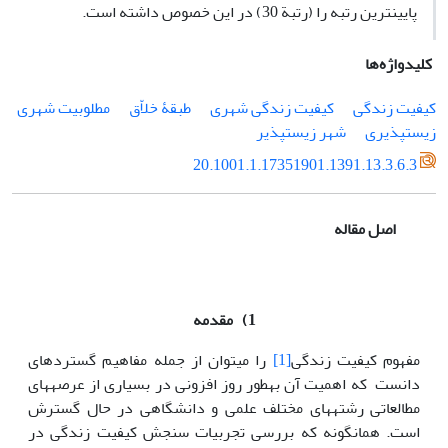
پایین‎ترین رتبه را (رتبة 30) در این خصوص داشته است.
کلیدواژه‌ها
کیفیت زندگی
کیفیت زندگی شهری
طبقۀ خلاّق
مطلوبیت شهری
زیست‎پذیری
شهر زیستپذیر
20.1001.1.17351901.1391.13.3.6.3
اصل مقاله
1)
مقدمه
مفهوم کیفیت زندگی
[1]
را می‎توان از جمله مفاهیم گسترده‎ای
دانست که اهمیت آن به‎طور روز افزونی در بسیاری از عرصه‏ها‏ی
مطالعاتی رشته‏ها‏ی مختلف علمی و دانشگاهی در حال گسترش
است. همان‎گونه که بررسی تجربیات سنجش کیفیت زندگی در