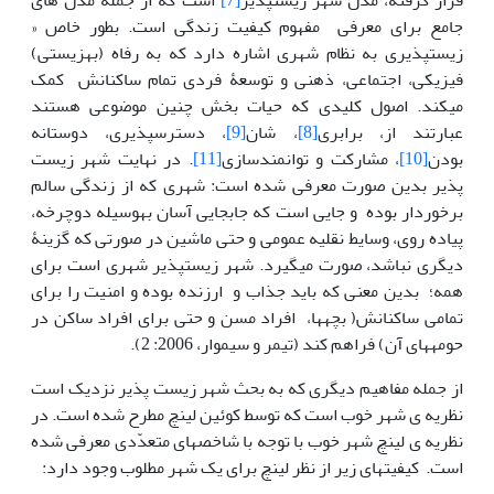
قرار گرفته، مدل شهر زیست‏پذیر
[7]
است که از جمله مدل های
جامع برای معرفی مفهوم کیفیت زندگی است. بطور خاص «
زیست‎پذیری به نظام شهری اشاره دارد که به رفاه (بهزیستی)
فیزیکی، اجتماعی، ذهنی و توسعۀ فردی تمام ساکنانش کمک
می‎کند. اصول کلیدی که حیات بخش چنین موضوعی هستند
عبارتند از، برابری
[8]
، شان
[9]
، دسترس‏پذیری، دوستانه
بودن
[10]
، مشارکت و توانمندسازی
[11]
. در نهایت شهر زیست
پذیر بدین صورت معرفی شده است: شهری که از زندگی سالم
برخوردار بوده و جایی است که جابجایی آسان به‎وسیله دوچرخه،
پیاده روی، وسایط نقلیه عمومی و حتی ماشین در صورتی که گزینۀ
دیگری نباشد، صورت می‎گیرد. شهر زیست‏پذیر شهری است برای
همه؛ بدین معنی که باید جذاب و ارزنده بوده و امنیت را برای
تمامی ساکنانش( بچه‏ها‏، افراد مسن و حتی برای افراد ساکن در
حومه‏ها‏ی آن) فراهم کند (تیمر و سیموار، 2006: 2).
از جمله مفاهیم دیگری که به بحث شهر زیست پذیر نزدیک است
نظریه ی شهر خوب است که توسط کوئین لینچ مطرح شده است. در
نظریه ی لینچ شهر خوب با توجه با شاخص‏های متعدّدی معرفی شده
است. کیفیت‏های زیر از نظر لینچ برای یک شهر مطلوب وجود دارد: