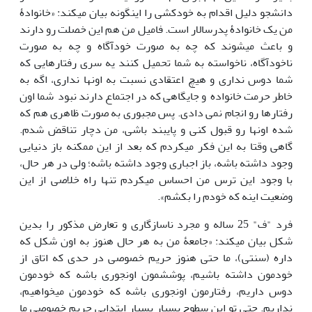
دانشجو دلیل اقدام به خودکشی را این­گونه بیان می­کند: «خانوادۀ
من یک خانوادۀ پدرسالار است. فامیل من هم این خصلت رو دارند
و باعث می­شوند که چه به صورت خودآگاه و چه به صورت
ناخودآگاه، ناخواسته به شما تحمیل کنند یه سری رفتارهایی که
شما دوس نداری و هیچ اعتقادی نسبت به اونها نداری، اگه به
خاطر حرمت خانواده و جایگاهی که در اجتماع دارند نبود شما اون
رفتارها رو انجام نمی دادی. پس مجبوری به صورت ظاهری هم که
شده اون­ها رو قبول کنی و پایبند باشی، من دچار تناقض شدم.
گاهی وقتا به این فکر می­کردم که بعد از این ممکنه باز دنیایی
وجود داشته باشه، باز اجباری وجود داشته باشه؛ ولی در هر حال،
با وجود این ترس من احساس می­کردم تنها راه خلاصی از این
وضعیت اینه که خودم را بکشم».
فرد "ف" 25 ساله و مجرد ناسازگاری و تعارض مذکور را بدین
شکل بیان می­کند: «جامعۀ من به هر حال هنوز به اون شکل که
داره (سنتی)، ما حتی هنوز حریم خصوصی در حدی که اتاق از
خودمون داشته باشیم، پوششمون اونجوری باشه که خودمون
دوس داریم، رفتارمون اونجوری باشه که خودمون می­خواهیم،
نداریم. حتی تو این سطوح بسیار بسیار ابتدایی حریم خصوصی ما