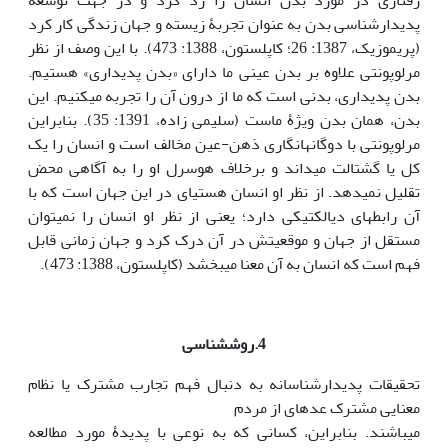
رفتاری در مورد بدن انسان را رد کرد و در جهت توسعۀ
پدیدارشناسی بدن به عنوان تجربۀ زیسته و جهان زندگی کار کرد
(پریموزیک، 1387: 26؛ کاپلستون، 1388: 473). با این وصف از نظر
مرلوپونتی علاوه بر بدن عینی ما دارای «بدن پدیداری» هستیم.
بدن پدیداری، بدنی است که ما از درون آن را تجربه می­کنیم. این
بدن، همان بدن ویژۀ ماست (سلیمی زاده، 1391: 35). بنابراین
مرلوپونتی با دوگانه­انگاری ذهن-عین مخالف است و انسان را یک
کل یا گشتالت می­داند و برخلاف هوسرل او را به آگاهی محض
تقلیل نمی­دهد. از نظر او انسان هستی­ای در این جهان است که با
آن رابطه­ای دیالکتیکی دارد؛ یعنی از نظر او انسان را نمی­توان
مستقل از جهان و موقعیتش در آن درک کرد و جهان زمانی قابل
فهم است که انسان به آن معنا می­بخشد (کاپلستون، 1388: 473).
4.روش­شناسی
تحقیقات پدیدارشناسانه به دنبال فهم تجارب مشترک یا نظام
معنایی مشترک عده­ای از مردم
می­باشند. بنابراین، کسانی که به نوعی با پدیدۀ مورد مطالعه