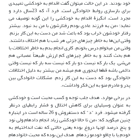
خود بودند. در این حالت می­توان گفت اقدام به خودکشی تمهیدی
برای بازسازی روابط خانوادگی است. فرد آ» که 23سال دارد و
مجرد است، انگیزۀ اقدام به خودکشی را این گونه توصیف می
نماید: «من یه فرزند عادی بودم رفتارشون با من بد نبود. بیشتر
رفتار خودشون خراب بود که باعث شد من دست به این کار بزنم.
وقتی این‌ها به خاطر چیزهای جزئی هر شب با هم اختلاف داشتند.
وقتی من می­خوام درس بخونم، کاری انجام بدم به خاطر اختلافات با
هم بحث کنند و به خاطر چیزهای کم ارزش طبیعتاً عصبانی هم
می‌شی. یک بار که نیست دو بار که نیست سه بار که نیست وقتی
دائمی باشه قطعا اینجوری هم میشه.من بیشتر به دلیل اختلافات
خانوادگی بود که دست به این کار زدم. مشکلات خانوادگی بین
پدر و مادرم منو به این فکر واداشت».
در برخی موارد، هدف جلب توجه و کسب محبت است و خودکشی
به عنوان وسیله­ای برای کاهش اختلال و فشار رابطه­ای درنظر
گرفته می­شود. فرد "د" که دست­فروش و 26 ساله است در این­باره
چنین می­گوید که: «من تا حالا خودکشی زیاد انجام داده­ام ولی نود
و پنج درصد اون­ها دروغ بوده یعنی حالتی که نفت انداخته­ام به
خودم یا با چاقو خودمو زده­ام. هدف این بوده که محبت خانواده­ام