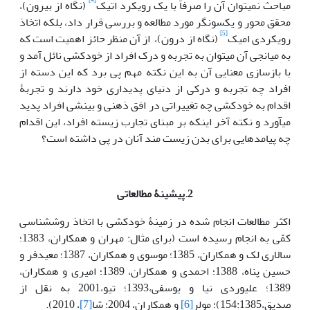
[4]
مباحث نمی­توان آن را صرفاً با یک رویکرد اتیک
(نگاه از بیرون)،
محقق محور و یک­سونگر مورد مطالعه و بررسی قرار داد، بلکه اتخاذ
[5]
رویکردی امیک
(نگاه از درون)، از آن منظر حائز اهمیت است که
به میانجی آن می­توان به تجربه و درک افراد از خودکشی نائل آمد و
با بازسازی معنایی آن به این نکته مهم پی برد که این دسته از
افراد چه تجربه و درکی از دنیای پدیداری خود دارند و تجربۀ
اقدام به خودکشی چه تغییراتی در افق ذهنی و بینشی افراد پدید
می­آورد و نکته آخر این­که بر مبنای تجارب زیسته افراد، این اقدام
چه پیامدهایی برای بدن زیست مند آنان در پی داشته است؟
2.پیشینۀ مطالعاتی
اکثر مطالعات انجام شده در زمینۀ خودکشی با اتخاذ روش­شناسی
کمّی به انجام رسیده است (برای مثال: مهران و همکاران، 1383؛
سالاری لک و همکاران، 1385؛ موسوی و همکاران، 1387؛ معیدفر و
حسین پناه، 1388؛ احمدی و همکاران، 1389؛ امیری و همکاران،
1389؛ علیوردی نیا و یوسفی،1393؛ تیو،2001 به نقل از
صدیق،154:1385)؛ مولر
[6]
و همکاران، 2004؛ شا
[7]
، 2010).