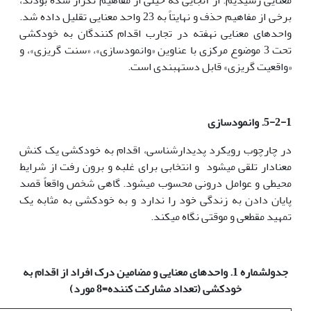
معنایی رسیدیم. از آنجایی که خیلی از مفاهیم تکرار شده بودند،
برخی از مفاهیم حذف و نهایتاً به 23 واحد معنایی تقلیل داده شد.
واحدهای معنایی نهفته در تجارب اقدام کنندگان به خودکشی
تحت 3 موضوع مرکزی با عناوین «وانمودسازی»‏، «سنت گریزی»، و
«واقعیت گریزی» قابل دسته­بندی است.
5-2-1. وانمودسازی
در چارچوب رویکرد پدیدارشناسی، اقدام به خودکشی یک کنش
معنادار تلقی می­شود و انتخابی برای غلبه و برون رفت از شرایط
محیطی و عوامل درونی محسوب می­شود. گاهی شخص واقعاً قصد
پایان دادن به زندگی خود را ندارد و به خودکشی به مثابه یک
تمهید مقطعی و موقتی نگاه می­کند.
جدول
شماره 1. واحدهای معنایی و مضامین درک افراد از اقدام به
خودکشی (تعداد مشارکت کننده=8 مورد)