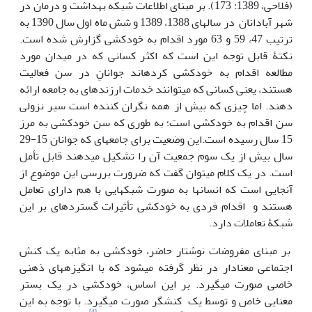
(فلاحی، 1389: 173). بر مبنای اطلاعات شبکه­ بهداشت و درمان در
شهر آبادانان در سال­­های 1388، 1389 و شش ماه اول سال 1390 به
ترتیب 47، 59 و 63 مورد اقدام به خودکشی گزارش شده است.
نکتۀ قابل توجه این است که اکثر کسانی که در میدان مورد
مطالعه اقدام به خودکشی کرده­اند جوانانِ در سن فعالیت
هستند، یعنی کسانی که می­توانند خدمات ارزنده­ای به جامعه ارائه
دهند. اما چیزی که بیش از همه نگران کننده است سیر نزولی
سن اقدام به خودکشی است؛ به طوری که سن خودکشی به مرز
15 سال رسیده است.این وضعیت برای جامعه­ای که جوانان 15-29
سال بیش از یک سوم جمعیت آن را تشکیل می­دهند قابل تأمل
است. در یک کلام می­توان گفت که ضرورت بررسی این موضوع از
آنجایی است که انسان­ها به صورت شبکه­ایی با هم دارای تعامل
هستند و اقدام فردی به خودکشی تأثیرات گسترده­ای بر این
شبکۀ تعاملات دارد.
بر مبنای مفروضات نوشتار حاضر، خودکشی به مثابه یک کنش
اجتماعی معنادار در نظر گرفته می­شود که با انگیزه­های ذهنی
خاصی صورت می­گیرد. بر این اساس، خودکشی در یک بستر
معنایی خاص و توسط یک کنشگر صورت می­گیرد. با توجه به این