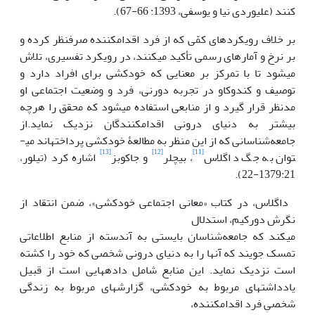
کنند (علیوردی نیا و یوسفی، 1393: 66-67).
بر خلاف رویکردهای کمّی که از فرد اقدام­کننده صرفنظر کرده و
بر نرخ و آمارهای رسمی تأکید می­کنند، در رویکرد تفسیری، تلاش
می­شود تا با تمرکز بر معنایی که خودکشی برای افراد دارد و
توصیف و کندوکاو در تجربه دورنی، فرد و وضعیت اجتماعی او
مدنظر قرار ­گیرد و از منابعی استفاده می­شود که محقق را هرچه
بیشتر به دنیای درونی اقدام­کنندگان نزدیک نماید.از
جامعه‌شناسانی که از این منظر به مطالعۀ خودکشی پرداخته­اند می­
[13]
[12]
[11]
توان به جگ داگلاس
، بیچلر
و جاکوبز
اشاره کرد (تیلور،
1379:21-22).
داگلاس، در کتاب «معانی اجتماعی خودکشی»، ضمن انتقاد از
نگرش دورکیم، استدلال ‌
می­کند که جامعه‌شناسان بایستی به آن­دسته از منابع اطلاعاتی
تمسک جویند که آن­ها را به دنیای درونی شخصی که خود را کشته
است نزدیک نماید. این منابع شامل داده­هایی است از قبیل
یادداشت­های مربوط به خودکشی، گزارش­های مربوط به زندگی
شخصیِ فرد اقدام­کننده، ‌