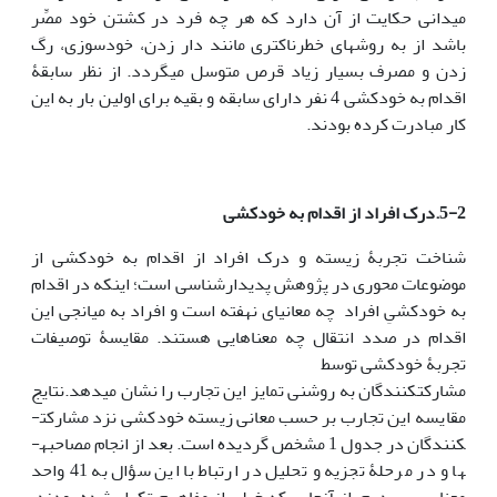
میدانی حکایت از آن دارد که هر چه فرد در کشتن خود مصِّر
باشد از به روش­های خطرناک­تری مانند دار زدن، خودسوزی، رگ
زدن و مصرف بسیار زیاد قرص متوسل می­گردد. از نظر سابقۀ
اقدام به خودکشی 4 نفر دارای سابقه و بقیه برای اولین بار به این
کار مبادرت کرده بودند.
5-2.
درک افراد از اقدام به خودکشی
شناخت تجربۀ زیسته و درک افراد از اقدام به خودکشی از
موضوعات محوری در پژوهش پدیدارشناسی است؛ این­که در اقدام
به خودکشیِ افراد چه معانی­ای نهفته است و افراد به میانجی این
اقدام در صدد انتقال چه معناهایی هستند. مقایسۀ توصیفات
تجربۀ خودکشی توسط
مشارکت­کنندگان به روشنی تمایز این تجارب را نشان می­دهد.نتایج
مقایسه این تجارب بر حسب معانی زیسته خودکشی نزد مشارکت­
کنندگان در جدول 1 مشخص گردیده است. بعد از انجام مصاحبه­
ها و در مرحلۀ تجزیه و تحلیل در ارتباط با این سؤال به 41 واحد