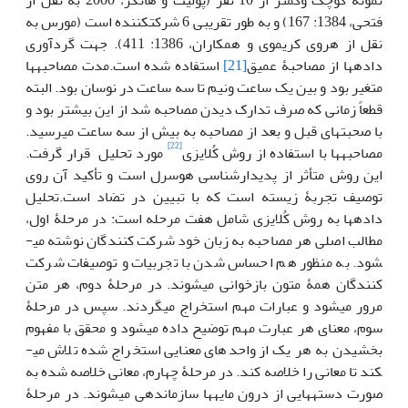
نمونه کوچک وکمتر از 10 نفر (پولیت و هانگر، 2000 به نقل از
فتحی، 1384: 167) و به طور تقریبی 6 شرکت­کننده است (مورس به
نقل از هروی کریموی و همکاران، 1386: 411). جهت گردآوری
داده­ها از مصاحبۀ عمیق
[21]
استفاده شده است.مدت مصاحبه­ها
متغیر بود و بین یک ساعت ونیم تا سه ساعت در نوسان بود. البته
قطعاً زمانی که صرف تدارک دیدن مصاحبه شد از این بیشتر بود و
با صحبت­های قبل و بعد از مصاحبه به بیش از سه ساعت می­رسید.
[22]
مصاحبه‏ها با استفاده از روش کُلایزی
مورد تحلیل قرار گرفت.
این روش متأثر از پدیدارشناسی هوسرل است و تأکید آن روی
توصیف تجربۀ زیسته است که با تبیین در تضاد است.تحلیل
داده­ها به روش کُلایزی شامل هفت مرحله است: در مرحلۀ اول،
مطالب اصلی هر مصاحبه به زبان خود شرکت کنندگان نوشته می­
شود. به منظور هم احساس شدن با تجربیات و توصیفات شرکت
کنندگان همۀ متون بازخوانی می­شوند. در مرحلۀ دوم، هر متن
مرور می­شود و عبارات مهم استخراج می­گردند. سپس در مرحلۀ
سوم، معنای هر عبارت مهم توضیح داده می­شود و محقق با مفهوم
بخشیدن به هر یک از واحدهای معنایی استخراج شده تلاش می­
کند تا معانی را خلاصه کند. در مرحلۀ چهارم، معانی خلاصه شده به
صورت دسته­هایی از درون مایه­ها سازماندهی می­شوند. در مرحلۀ