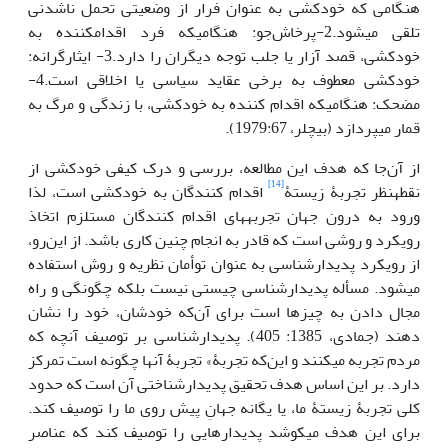
هنگامی که خودکشی به عنوان فرار از وضعیتی تحمل ناشدنی
تلقی می­شود.2-پرخاش‌جو: هنگامی­که فرد اقدام­کننده به
خودکشی، قصد آزار یا جلب توجه دیگران را دارد.3- ایثارگرانه:
خودکشی معطوف به برخی عقاید سیاسی یا اخلاقی است.4-
مضحک: هنگامی­که اقدام کننده به خودکشی، با زندگی و مرگ به
قمار می­پردازد (بیچلر، 1979:67).
از آن‌جا که هدف این مطالعه، بررسی و درک کیفی خودکشی از
[14]
نقطه‏نظر تجربۀ زیستۀ
اقدام کنندگان به خودکشی است، لذا
ورود به درون جهان تجربه‏های اقدام کنندگان مستلزم اتخاذ
رویکرد و روشی است که قادر به انجام چنین کاری باشد. از این‌رو،
از رویکرد پدیدارشناسی به عنوان توأمان نظریه و روش استفاده
می‏شود. مسأله­ پدیدارشناسی چیستی نیست بلکه چگونگی و راه
مجال دادن به چیزها است برای آن‌که خودشان، خود را نشان
دهند (جمادی، 1385: 405). پدیدارشناسی بر توصیف آنچه که
مردم تجربه می­کنند و این‌که تجربۀ» تجربۀ آن­ها چگونه است تمرکز
دارد. بر این اساس هدف تحقیق پدیدارشناختی آن است که حدود
کلی تجربۀ زیستۀ ما، یا یگانه جهانِ پیش روی ما را توصیف کند.
برای این هدف می­کوشد پدیدارهایی را توصیف کند که عناصر