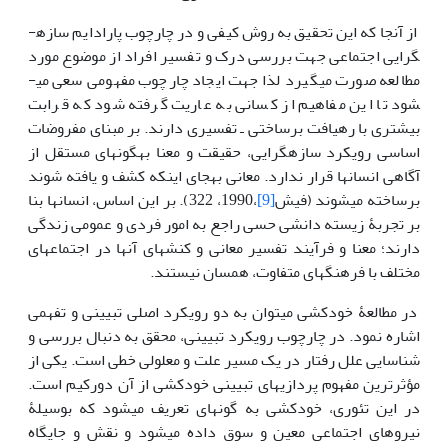
از آن­جا که این تحقیق به روش­ کیفی و در چارچوب پارادایم سازه­
گرایی اجتماعی جهت بررسی درک و تفسیر افراد از موضوع مورد
مطالعه صورت می­گیرد لذا جهت ایجاد چارچوب مفهومی سعی می­
شود تا این مفاهیم از کسانی به عاریت گرفته شود که قرابت
بیش­تری با رهیافت بر­ساختی ـ تفسیری دارند. بر مبنای مفروضات
اساسی رویکرد سازه­گرایی، حقیقت و معنا به­گونه­ای مستقل از
آگاهی انسان­ها قرار ندارد. معانی­ به­جای­ اینکه کشف و یافته شوند
بر­ساخته می­شوند (فیش
[9]
،1990، 322). بر این اساس، انسان­ها بنا
بر تجربۀ زیسته­ دانشی حسی راجع به امور فردی و عمومی زندگی
دارند؛ معنا و فرآیند تفسیر معانی و کنش­های آن­ها در اجتماع­های
مختلف با فرهنگ­های متفاوت، همسان نیستند.
در مطالعۀ خودکشی می­توان به دو رویکرد اصلی تبیینی و تفهمی
اشاره نمود. در چارچوب رویکرد تبیینی، محقق به دنبال بررسی و
شناسایی علل رفتار در یک مسیر علت و معلولی خطی است. یکی از
مؤثرترین مفهوم پردازی­های تبیینی خودکشی از آن دورکیم است.
در این تئوری، خودکشی به گونه­ای تعریف می­شود که بوسیلۀ
نیروهای اجتماعی معین و سوق داده می­شود و نقش و جایگاه