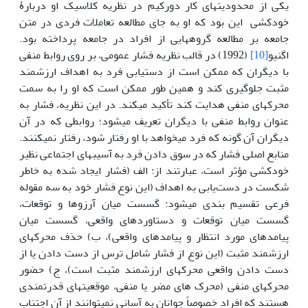
یکی از محدودیت­های کار دورکیم در نظریه کلاسیک او دربارۀ
خودکشی این بود که او به جای مطالعه تعاملات فردی در متن
جامعه بر مطالعه گروه­هایی از افراد در جامعه پرداخته بود.
اگنیو
[10]
(1992) در قالب نظریه فشار عمومی، بر روی روابط منفی
با دیگران که ممکن است از دستیابی فرد به اهداف ارزشمند
مثبت جلوگیری کند و همین طور ممکن است که او را به سمت
محرک­های منفی هدایت کند تأکید می­کند. در این نظریه، فشار به
عنوان روابط منفی با دیگران تعریف می­شود؛ روابطی که در آن
دیگران آن گونه که فرد می­خواهد با او رفتار شود، رفتار نمی­کنند.
منابع اصلی فشار که در سوق دادن فرد به آسیب­های اجتماعی نظیر
خودکشی مؤثر است، عبارتند از: الف (فشار ایجاد شده به خاطر
شکست در دست‌یابی به اهداف (این نوع فشار خود به سه مقوله
فرعی تقسیم بندی می­شود: گسست میان آرزوها و توقعات،
گسست میان توقعات و دستاوردهای واقعی، گسست میان
پیامدهای مورد انتظار و پیامدهای واقعی)، ب) حذف محرک­های
ارزشمند مثبت (این نوع از فشار شامل ترس از دست دادن یا از
دست دادن واقعی محرک­های ارزشمند مثبت است)، ج) حضور
محرک­های منفی (محرک های مضر یا منفی، موقعیت­های قدرتمندی
هستند که افراد خصوصاً جوانان به آسانی نمی­توانند از آن اجتناب