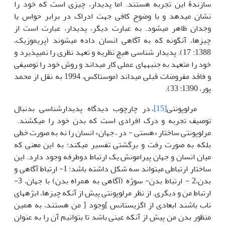
سازندۀ این تجربه هستند. اما پدیدار، چیزی است که خود را
نشان می­دهد و با وضوح کافی جهت ادراک در برابر حواس یا
وجدان ظاهر می­شود. به عبارت دیگر، پدیدار، عبارت است از
چیزها، آن­گونه که به آگاهی انسان داده می­شوند (پریموزیک،
1388: 17). پدیدار شناسی هیچ نظریه و تعهد نظری را نمی­پذیرد و
خود را متعهد به جنبه­های عملی کار می­داند و روش خود را توصیفی
و فاقد مفروضات قبلی می­داند (موستاکس، 1994 به نقل از محمد
پور، 1390: 33).
مرلوپونتی
[15]
، در چارچوب دیدگاه پدیدارشناسی بدنبال
توصیف تجربه و درک افرادی است که بدن خود را می­کشند.
مرلوپونتی ساختار «هستی - در – جهان» انسان را نه به صورت خطی
بلکه به صورت رفت و برگشتی تفسیر می­کند؛ به این معنی که
میان انسان و جهان پیرامونش یک ارتباط دوطرفه وجود دارد. این
ساختار ارتباطی می­تواند سه شکل داشته باشد: 1- ارتباط آگاهی و
بدن،2 - ارتباط بدن- سوژه (آگاهی به همراه بدن) با جهان، 3-
ارتباط من و دیگری. از نظر مرلوپونتی پیش از آن­که چیزها، ابژه­های
ناب باشند ابعادی از اگزیستانس ]وجود [ من هستند، به همین
منظور بدن من پیش از آن­که عینی باشد تا بتوانیم آن را به عنوان