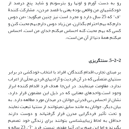
رو به دست آورم و اون­ها رو بترسونم و شاید پنج درصد از
خودکشی­های من واقعی بوده یعنی با قصدِ مردن». مشارکت کنندۀ
"ف" که 25 سال دارد و مجرد است نیز چنین می­گوید: «من دوس
دارم که بهم احترام بگذارن، من زیاد دوس دارم بهم محبت کنن و
کسی که بهم محبت کنه احساس می­کنم خدای من است، احساس
می­کنم همۀ دنیا از آنِ من است».
5-2-2. سنت­گریزی
بر مبنای تجارب اقدام کنندگان، افراد با انتخاب خودکشی در برابر
سنت­های متصلّبی که در آن فردیت و آزادی­های فردی محلّی از اعراب
ندارد، مقاومت می­نمایند. در این‌جا هدف فرد اقدام کننده ابراز
وجود است.واحدهای معنایی که در ذیل این مضمون قرار دارد،
نشان از احساس بی قدرتی جوانان در میدان مورد مطالعه دارد. به
بیان دیگر، جوانان به مانند سابق نمی­توانند از سنت­ها تبعیت نمایند
و تحت تأثیر فردگرایی مدرن قرار گرفته­اند و دوست دارند
حداقل به لحاظ زیبایی­شناسی بتوانند برای زندگی خود تصمیم
بگیرند و اما این مهم برای آن­ها مقدور نیست. فرد "آ"، 23 ساله و