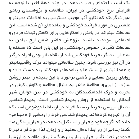
یک آسیب اجتماعی خبر می­دهد. در چند دهۀ اخیر با توجه به
افزایش نرخ خودکشی در ایران، مطالعات و پژوهش­های زیادی
صورت گرفته که نتایج آن­ها موجب دسترسی به اطلاعات دقیق­تر و
علمی­تری در مورد فرآیند خودکشی و پیامدهای آن شده است. این
مطالعات می­تواند در یافتن راهکارهایی برای کاهش تبعات فردی و
اجتماعی سودمند باشند. پژوهش حاضر ضمن ارج نهادن به
مطالعات کمّی در خصوص خودکشی، بر این باور است که مسئله یا
به عبارت دیگر تجربۀ خودکشی باید از نقطه نظر بومی افراد درگیر
در آن نیز بررسی شود. چنین مطالعاتی می­تواند درک واقع­بینانه­تر
و همدلانه­تری از بسترها و پیامدهای خودکشی به دست داده و
زوایای زیرین معنایی و ذهنی برخورد با این پدیده را بهتر روشن
سازد. از این‌رو، مطالعۀ حاضر به دنبال مطالعه و کاوش کیفی در
تجربه و درک اقدام­کنندگان به خودکشی در بین جوانان شهر
آبدانان با استفاده از روش پدیدارشناسی است. پدیدارشناسی
بدنبال بررسی تجربۀ زیستۀ افراد در ارتباط با موضوعی است که
آن را تجربه کرده­اند. پدیدارشناسی فرد را بخشی از محیط می­
داند که اگرچه خود و جهان را تشکیل می­دهد، در جهان زندگی می­
کند؛ جهانی از روابط، اعمال معنی­دار و زبان. لذا خود فرد نیز تا
حدودی تحت تأثیر جهان، زبان، فرهنگ، تاریخ، مقاصد و ارزش­ها