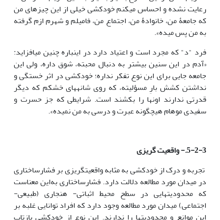
رعایت نشده و احساس می­کنم خودکشی خیلی از این چیزهای من
که جامعۀ من، خانوادۀ من، اجتماع من، فامیلم و شهرم ازم گرفته
به من پس میده».
فرد "د" که مجرد است و اعتیاد دارد در این­باره چنین می­افزاید:
«آدم در این سنین بیشتر به دنبال محبته، شوق داره، ولی این
جامعه جایی برای این نوع تفکر نداره؛ خودکشی در اثر خستگی و
نداشتن کشش بارِ مسؤلیته، که روی شانه­های خشکم که دیگر
قدرتی ندارند اون­ها را بکشند است. شرایطی که جز حسرت و
سفیدی موهام هیچگونه عبرت و درسی به من نمیده».
5-2-3.- واقعیت گریزی
تجربه و درک از خودکشی به مثابه واقعیت­گریزی بر فشارساختاری
در میدان مورد مطالعه دلالت دارد. فشارساختاری به‌این معناست
که محدودیت­هایی در سطح محیط اثباتی- هنجاری (طبیعی-
اجتماعی) میدان مورد مطالعه وجود دارد که افراد توانایی غلبه بر
این موانع و محدودیت­­ها را ندارند. این نوع از خودکشی بازتاب