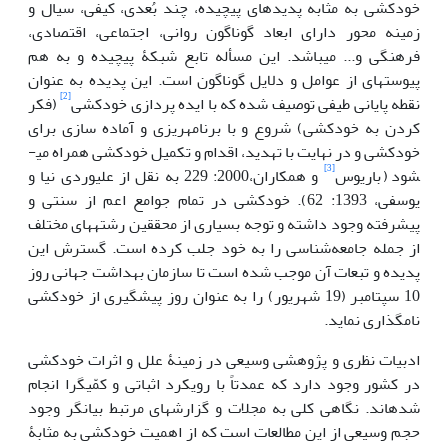
خودکشی به مثابه پدیده­ای پیچیده، چند بُعدی، کیفی، سیال و
زمینه­ محور دارای ابعاد گوناگون روانی، اجتماعی، اقتصادی،
فرهنگی و... می­باشد. این مسأله تابع شبکۀ پیچیده و به هم
پیوسته­ای از عوامل و دلایل گوناگون است. این پدیده به عنوان
[2]
نقطه پایانی طیفی توصیف شده که با ایده پردازی خودکشی
(فکر
کردن به خودکشی) شروع و با برنامه­ریزی و آماده سازی برای
خودکشی و در نهایت با تهدید، اقدام و تکمیل خودکشی همراه می­
[3]
شود (باریوس
و همکاران،2000: 229 به نقل از علیوردی نیا و
یوسفی، 1393: 62). خودکشی در تمام جوامع اعم از سنتی و
پیشرفته وجود داشته و توجه بسیاری از محققین رشته­های مختلف
از جمله جامعه‌شناسی را به خود جلب کرده است. گسترش این
پدیده و تبعات آن موجب شده است تا سازمان بهداشت جهانی روز
10 سپتامبر (19 شهریور) را به عنوان روز پیشگیری از خودکشی
نامگذاری نماید.
ادبیات نظری و پژوهشی وسیعی در زمینۀ علل و اثرات خودکشی
در کشور وجود دارد که عمدتاً با رویکرد اثباتی و کمّی­گرا انجام
شده­اند. نگاهی کلی به مجلات و گزارش­های مرتبط بیانگر وجود
حجم وسیعی از این مطالعات است که از اهمیت خودکشی به مثابۀ