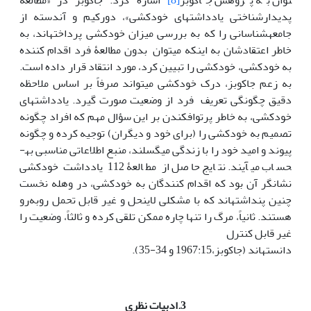
توان به پژوهش جاکوبز
[8]
اشاره کرد. جاکوبز در «مطالعۀ
پدیدارشناختی یادداشت­های خودکشی»، دورکیم و آندسته از
جامعه­شناسانی را که به بررسی میزان خودکشی پرداخته­اند، به
خاطر اعتقادشان به این­که می­توان بدون مطالعۀ فرد اقدام کننده
به خودکشی، خودکشی را تبیین کرد، مورد انتقاد قرار داده است.
به زعم جاکوبز، درک خودکشی می­تواند صرفاً بر اساس ملاحظه
دقیق چگونگی تعریف فرد از وضعیت صورت گیرد. یادداشت­های
خودکشی، به خاطر پرتوافکندن بر این سؤال مهم که افراد چگونه
تصمیم به خودکشی را (برای خود و دیگران) توجیه کرده و چگونه
پیوند و امید خود را با زندگی می­گسلند، منبع اطلاعاتی مناسبی به­
حساب می­آیند. نتایج حاصل از مطالعۀ 112 یادداشت­ خودکشی
نشان­گر آن بود که اقدام کنندگان به خودکشی، در وهله نخست
چنین پنداشته­اند که با مشکلی لاینحل و غیر قابل تحمل روبه‌رو
هستند. ثانیاً، مرگ را تنها چاره ممکن تلقی کرده و ثالثاً، وضعیت را
غیر قابل کنترل
دانسته­اند (جاکوبز،1967:15 و 34-35).
3.ادبیات نظری