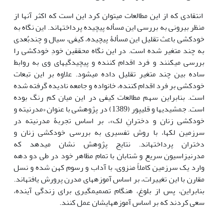
انتقادی که از این مطالعات می­توان کرد این است که اکثر آن­ها از
منظر بیرونی به بررسی این مسأله پیچیده پرداخته­اند. این نگاه به
خودکشی باعث تقلیل این مسألۀ پیچیده، کیفی، سیال و چندبُعدی
به چند متغیر شده است. در این نگاه محققین خودِ خودکشی را
بررسی می­کنند و فرد اقدام کننده و پیچیدگی­های وی به روابط
ساده بین چند متغیر تقلیل داده می­شود. علاوه بر این تبعات
خودکشی بر فرد اقدام کننده، خانواده و جامعه نادیده گرفته­ شده
است. بنابراین سهم مطالعات کیفی در این میان کم رنگ بوده
است. جمشیدیها و قلی­پور (1389) در پژوهشی با عنوان «مدرنیته و
خودکشی زنان و دخترانِ لک»، بر اساس تجربۀ مدرنیته در
سرزمین لک­ها، با روش تفسیری به بررسی خودکشی زنان و
دختران پرداخته­اند. نتایج پژوهش نشان می­دهد که
مدرنیزاسیون سریع و شتابان با تمام مظاهر خود در طی دو دهه
وارد یک سرزمین کاملاً منزوی، با آداب و رسوم کهن شده و نسل
مقارن با این تغییرات، بر اساس آموزه­های مدرن پرورش یافته­اند.
بنابراین، پس از بلوغ، هنگام تصمیم­گیری برای زندگی آینده،
سعی کردند که بر اساس آموزه­هایشان عمل کنند.