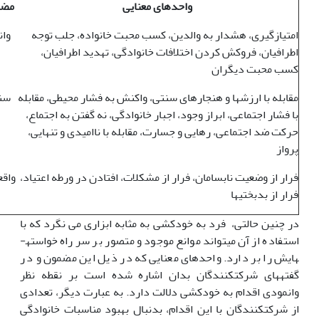
واحدهای معنایی
مضا
امتیازگیری، هشدار به والدین، کسب محبت خانواده، جلب توجه
وان
اطرافیان، فروکش کردن اختلافات خانوادگی، تهدید اطرافیان،
کسب محبت دیگران
مقابله با ارزش­ها و هنجارهای سنتی، واکنش به فشار محیطی، مقابله
سن
با فشار اجتماعی، ابراز وجود، اجبار خانوادگی، نه گفتن به اجتماع،
حرکت ضد اجتماعی، رهایی و جسارت، مقابله با ناامیدی و تنهایی،
پرواز
فرار از وضعیت نابسامان، فرار از مشکلات، افتادن در ورطه اعتیاد،
واق
فرار از بدبختی­ها
در چنین حالتی، فرد به خودکشی به مثابه­ ابزاری می نگرد که با
استفاده از آن می­تواند موانع موجود و متصور بر سر راه خواسته­
هایش را بر دارد. واحدهای معنایی که در ذیل این مضمون و در
گفته­­های شرکت­کنندگان بدان اشاره شده است بر نقطه نظر
وانمودی اقدام به خودکشی دلالت دارد. به عبارت دیگر، تعدادی
از شرکت­کنندگان با این اقدام، بدنبال بهبود مناسبات خانوادگی