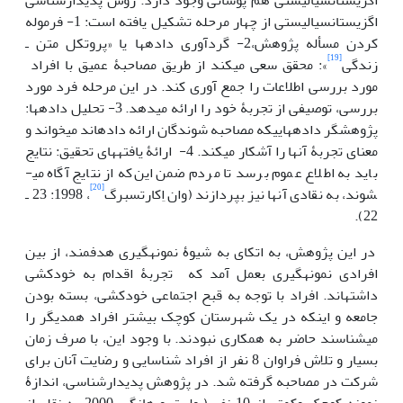
اگزیستانسیالیستی هم پوشانی وجود دارد. روش پدیدارشناسی
اگزیستانسیالیستی از چهار مرحله تشکیل یافته است: 1- فرموله
کردن مسأله پژوهش،2- گردآوری داده­ها یا «پروتکل متن ـ
[19]
زندگی
»: محقق سعی می­کند از طریق مصاحبۀ عمیق با افراد
مورد بررسی اطلاعات را جمع آوری کند. در این مرحله فرد مورد
بررسی، توصیفی از تجربۀ خود را ارائه می­دهد. 3- تحلیل داده­ها:
پژوهشگر داده­هایی­که مصاحبه شوندگان ارائه داده­اند می­خواند و
معنای تجربۀ آن­ها را آشکار می­کند. 4- ارائۀ یافته­های تحقیق: نتایج
باید به اطلاع عموم برسد تا مردم ضمن این‌که از نتایج آگاه می­
[20]
شوند، به نقادی آن­ها نیز بپردازند (وان اِکارتسبرگ
، 1998: 23 ـ
22).
در این پژوهش، به اتکای به شیوۀ نمونه­گیری هدفمند، از بین
افرادی نمونه­گیری بعمل آمد که تجربۀ اقدام به خودکشی
داشته­­اند. افراد با توجه به قبح اجتماعی خودکشی، بسته بودن
جامعه و اینکه در یک شهرستان کوچک بیشتر افراد همدیگر را
می­شناسند حاضر به همکاری نبودند. با وجود این، با صرف زمان
بسیار و تلاش فراوان 8 نفر از افراد شناسایی و رضایت آنان برای
شرکت در مصاحبه گرفته شد. در پژوهش پدیدارشناسی، اندازۀ