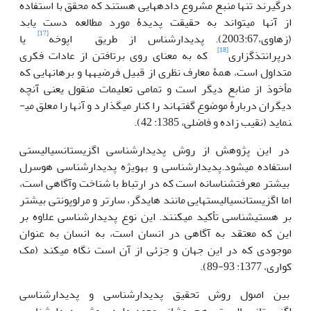
درگیرند تنها منبع مشروع داده­هایی هستند که محقق با استفاده
از آن­ها می­تواند به حقیقت پدیدۀ مورد مطالعه دست یابد
[17]
(زهاوی،2003:67). پدیدارشناس از طریق اپوخه
یا
[18]
درپرانتذگزاری
که به معنای روی برتافتن از عادات فکری
متداول است، همۀ معارف نظری از قبیل فرضیه­ها و برهان­هایی که
مأخوذ از منابع دیگر است و تمامی تعلیمات منقول یعنی آن­چه
دیگران دربارۀ موضوع گفته­اند را کنار می­گذارد و آن­ها را معلق می­
نماید (نقیب زاده و فاضلی، 1385: 42).
در این پژوهش از روش پدیدارشناسی اگزیستانسیالیستی
استفاده می­شود.پدیدارشناسی و به­ویژه پدیدارشناسی هوسرل
بیشتر معرفت­شناسانه است که در ارتباط با شناخت وآگاهی است،
اما اگزیستانسیالیست­هایی مانند هایدگر، سارتر و مرلوپونتی بیشتر
بر هستی­شناسی تأکید می­کنند. این نوع پدیدارشناسی علاوه بر
این که معتقد به آگاهی در انسان است، به انسان به عنوان
موجودی که در این جهان و جزئی از آن است نگاه می­کند (مک
کواری، 1377: 93-89).
بین اصول روش تحقیق پدیدارشناسی و پدیدارشناسی