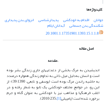
کلیدواژه‌ها
جوانان
اقدام به خودکشی
پدیدارشناسی
انزوای بدن پدیداری
شکنندگی بدن جسمانی
آبدانانِ ایلام
20.1001.1.17351901.1393.15.1.1.8
اصل مقاله
.مقدمه
اندیشیدن به مرگ بخشی از دغدغه­های جاری زندگی بشر بوده
است و انسان به‌دلیل میل ذاتی به تداوم زندگی همواره درصدد
به حاشیه راندن مرگ بوده است (یوسفی و تابعی، 39:1390)؛ از
این رو، در جوامع مختلف خودکشی یک تابو به شمار رفته و در
اغلب فرهنگ­ها و مذاهب نیز با خودکشی به عنوان گناه و جرم
برخورد شده است (پامپیلی
[1]
،2010:235).