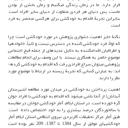
قرار دارد. ما در زمان زندگی می­کنیم و زمان بخشی از بودن
ماست، پس دنیای هر فردی متفاوت از دنیای سایر افراد است.
بنابراین تجربۀ اقدام به خودکشی برای هرکسی منحصر به فرد
است.
نکتۀ حایز اهمیت دشواری پژوهش در مورد خودکشی است؛ چرا
که اولاً، فرد خودکشی کننده در دسترس نیست و ثانیاً، خانواده­ها
و اطرافیان اقدام­کننده به دلایل عدیده­ای از جمله قبح اجتماعی
موضوع حاضر به همکاری نیستد. با این وصف برای انجام مطالعات
پژوهشی می­توان سراغ افرادی رفت که اقدام به خودکشی کرده­
اند؛ به عبارتی کسانی که تجربۀ زیسته در ارتباط با موضوع مورد
نظر را دارند.
اهمیت پرداختن به خودکشی در میدان مورد مطالعه (شهرستان
آبدانان) از آن­جا ناشی می­شود که اقدام به خودکشی با افراد جوان
گره خورده است. در استان ایلام، آمار خودکشی جوانان در مقایسه
با سالخوردگان درصد بیشتری را به خود اختصاص داده است.
طبق آمار مرکز تحقیقات کاربردی نیروی انتظامی استان ایلام آمار
خودکشی­های موفق از سال 1384 تا 1387، 209 نفر بوده است