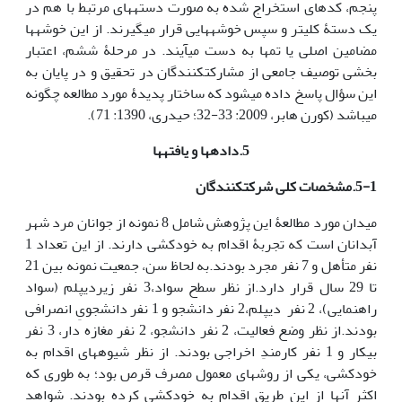
پنجم، کدهای استخراج شده به صورت دسته­های مرتبط با هم در
یک دستۀ کلی­تر و سپس خوشه­هایی قرار می­گیرند. از این خوشه­ها
مضامین اصلی یا تم­ها به دست می­آیند. در مرحلۀ ششم، اعتبار
بخشی توصیف جامعی از مشارکت­کنندگان در تحقیق و در پایان به
این سؤال پاسخ داده می­شود که ساختار پدیدۀ مورد مطالعه چگونه
می­باشد (کورن هابر، 2009: 33-32؛ حیدری، 1390: 71).
5.داده­ها و یافته‏ها
5-1.مشخصات کلی شرکت­کنندگان
میدان مورد مطالعۀ این پژوهش شامل 8 نمونه از جوانان مرد شهر
آبدانان است که تجربۀ اقدام به خودکشی دارند. از این تعداد 1
نفر متأهل و 7 نفر مجرد بودند.به لحاظ سن، جمعیت نمونه بین 21
تا 29 سال قرار دارد.از نظر سطح سواد،3 نفر زیردیپلم (سواد
راهنمایی)، 2 نفر دیپلم،2 نفر دانشجو و 1 نفر دانشجویِ انصرافی
بودند.از نظر وضع فعالیت، 2 نفر دانشجو، 2 نفر مغازه دار، 3 نفر
بیکار و 1 نفر کارمندِ اخراجی بودند. از نظر شیوه­های اقدام به
خودکشی، یکی از روش­های معمول مصرف قرص بود؛ به طوری که
اکثر آن­ها از این طریق اقدام به خودکشی کرده بودند. شواهد