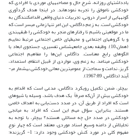
یادداشت­های روزانه، شرح حال و مصاحبه­های موردی با افرادی که
خودکشی ناموفق را تجربه نموده­اند. در این­جا هدف گردآوری
گونه­هایی از اسرار درونی، تجربیات دنیای واقعی اقدام­کنندگان به
خودکشی است. به زعم داگلاس، این امر تنها زمانی میسر است که
ما در موقعیتی باشیم تا رفتارهای منجر به خودکشی را طبقه­بندی
و با گروه­های اجتماعی و محیط­های خاص اجتماعی مرتبط نماییم
(همان،10). وظیفه بعدی جامعه­شناس تفسیری، جستجوی ابعاد یا
الگوهای رایج معناست. داگلاس این‌ها را مفاهیم اجتماعی
خودکشی می­نامد. به زعم وی، مواردی از قبیل انتقام، استمداد،
گریز، ندامت و سماجت از عمومی­ترین معانی خودکشی به­شمار می­
آیند (داگلاس، 1967:89).
بیچلر، ضمن تکمیل رویکرد داگلاس، مدعی است که اقدام به
خودکشی بیش از آن‌که صرفاً یک هدف باشد، وسیله یا شیوه­ای
است که افراد از طریق آن، در صدد دست‌یابی به اهداف خاصی
هستند. بنابراین، سؤال مهم این است که افراد به میانجی
خودکشی در صدد حل چه مسائلی هستند؟ بیچلر، با توجه به
تحلیل­اش از دامنه وسیع اسناد موردی، معتقد است که چهار نوع
مفهوم کلی در مورد کنش خودکشی وجود دارد: 1- گریزنده: