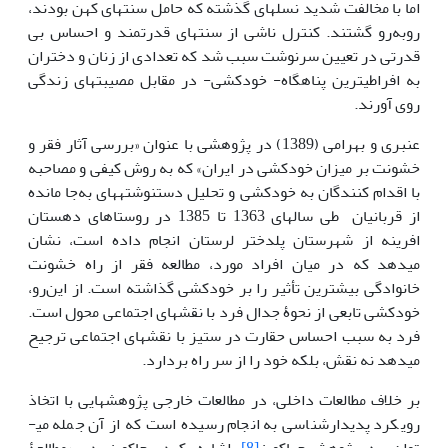
اما با مخالفت شدید نسل­های گذشته که حامل سنت­های کهن بودند،
روبه‌رو گشتند. کنترل ناشی از سنت­های قدرتمند و احساس بی
قدرتی در تعیین سرنوشت سبب شد که تعدادی از زنان و دختران
به افراطی­ترین پناهگاه- خودکشی- در مقابل مصیبت­های زندگی
روی آورند.
عنبری و بهرامی (1389) در پژوهشی با عنوان «بررسی آثار فقر و
خشونت بر میزان خودکشی در ایران» که به روش کیفی و مصاحبه‏‏
با اقدام کنندگان به خودکشی و تحلیل دست­نوشته­های به‌جا مانده
از قربانیان طی سال‏های 1363 تا 1385 در روستاهای دهستان
افرینه از شهرستان پلدختر لرستان انجام داده است، نشان
می‏دهد که در میان افراد مورد، مطالعه فقر از راه خشونت
خانوادگی بیشترین تأثیر را بر خودکشی گذاشته است. از این‌رو،
خودکشی تابعی از نحوﮤ جدال فرد با نقش‏های اجتماعی محول است.
فرد به سبب احساس حقارت در ستیز با نقش‏های اجتماعی ترجیح
می‏دهد نه نقش، بلکه خود را از سر راه بردارد.
بر خلاف مطالعات داخلی، در مطالعات خارجی پژوهش­هایی با اتخاذ
رویکرد پدیدارشناسی به انجام رسیده است که از آن جمله می­