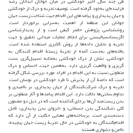
طی چند سال اخیر خودکشی در میان جوانان آبدانان رشد
فزاینده‌ای به‌خود گرفته است. توصیف تجربه و درک از خودکشی
و جهان پدیداری و پیامدهای این اقدام جهت شناخت زیست جهان
جوانان این منطقه از اهمیت به‌سزایی برخوردار است.
روش‏شناسی پژوهش حاضر کیفی است و از پدیدار‌شناسی
اگزیستانسیالیستی برای انجام عملیات میدانی تحقیق و جهت
تجزیه و تحلیل داده‌ها از روش کلایزی استفاده شده است.
یافته‌های به‌دست آمده از تجربۀ زیستۀ اقدام کنندگان به
خودکشی، نشان از درک خودکشی به‌مثابه تسهیل‌گری‏، سنت
گریزی و واقعیت گریزی دارد. به‌همین جهت، احساس و درک
متفاوتی نسبت به این اقدام در افراد مورد بررسی شکل گرفته
است که دامنۀ آن از پذیرش تا طرد خودکشی در نوسان است.
تجربه و درک شرکت‌کنندگان از جهان پدیداری، بر ناامیدی و
تداوم سختی‌ها دلالت دارد. این اقدام پیامدها و آثار متفاوتی بر
بدن زیست‌مند آن‌ها برجای گذاشته است که در ذیل دو مضمون
کلی «شکنندگی بدن جسمانی» و «انزوای بدن پدیداری» قابل
دسته‌بندی است. برساخته‌های معنایی حکایت از آن دارد که‌‌
اقدام‌کنندگان به خودکشی در حال تجربۀ زیست جهان پیچیده،
ناامن و دشواری هستند