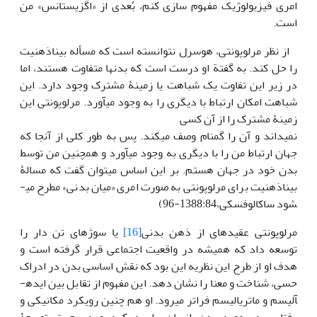
امری فیزیولوژیک مفهوم سازی کنم، بُعدی از «اگزیستانس» من
است.
از نظر مرلوپونتی، هوسرل نتوانسته است که مسأله بیناذهنیت
را حل کند. به گفتة او درست است که بدن­ها متفاوت هستند، اما
در زیر این تفاوت یک شباهت یا زمینۀ مشترک وجود دارد. این
شباهت امکان ارتباط با دیگری را به وجود می­آورد. مرلوپونتی این
زمینۀ مشترک را از آن کسی
نمی­داند و آن را گمنام وصف می­کند. پس به طور کلی از آن­جا که
جهان ارتباط من را با دیگری به وجود می­آورد و همچنین من توسط
بدن خود در جهان هستم. بر این اساس می­توان گفت که مسالۀ
بیناذهنیت برای مرلوپونتی به صورت امری «میان بدنی» مطرح می­
شود ساکالوفسکی،1388:84-96)
مرلوپونتی عقیده­ای از ذهن بدنی
[16]
یا سوژه­ای تن دار را
توسعه داد که همیشه در واقعیت اجتماعی قرار گرفته است و
هدف او از طرح این نظریه این بود که نقش اساسی بدن در ادراک
حسی، شناخت و معنا را نشان دهد. این مفهوم از تقابل بین ایده­
آلیسم و ماتریالیسم فراتر می­رود. او هم چنین رویکرد مکانیکی و