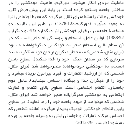
عاملیت فردی انکار می­شود. دورکیم، ماهیت خودکشی را در
ساختار جامعه جستجو کرده است. بر پایۀ این پیش فرض کلی،
خودکشی حالت یا مشخصه­­ای تلقی می­گردد که محیط اجتماعی آن­را
به وجود می­آورد (دورکیم،1378:123). بر طبق این نظریه، دو
مشخصۀ جامعه بر نرخ­های خودکشی اثر می­گذارد (کاف و دیگران،
1388:52). اولین عامل، انسجام و پیوستگی اجتماعی است که در
آن سطح بالای انسجام منجر به خودکشی دیگرخواهانه می­شود
(برای مثال، شخصی که به خاطر دیگران از جان خود می­گذرد، مانند
سربازی که در میدان جنگ خود را فدا می­کند). سطوح پایین
انسجام به خودکشی خودخواهانه منجرخواهد شد (برای مثال،
شخصی که از ارزش­ها، انتظارات و قیود پیرامون بریده می­شود و
خود را از دیگران جدا و بیگانه احساس می­نماید). عامل دوم
جامعه­ای، انتظام اجتماعی است. سطوح بالای انتظام و نظارت
اجتماعی به خودکشی قدرگرایانه منجر خواهد شد (برای مثال،
شخصی که می­خواهد از قیود جامعه خود را رها نماید)، در سطوح
پایین انتطام، خودکشی آنومیک پدیدار می­گردد (مانند شخصی که
احساس می­کند تمایلات و خواسته­هایش به وسیله جامعه برآورده
نمی­شود) (لیستر، 2012:79).