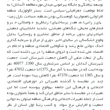
توسعه نیافتگی و جایگاه پیرامونی میدان موردمطالعه (آبدانان) به
لحاظ موقعیت جغرافیایی-سیاسی است. بستر اکولوژیک منطقه
(فراوانی ناهمواری­ها، کوهستانی بودن منطقه، مساحت نازل زمین­
های زراعی)، ضعف زیرساخت­های ارتباطی و مواصلاتی، جبر و
فشارهای محیطی، تنگناهای معیشتی، تشدید جابجایی­های جمعیتی
(مهاجرت­های بدون برنامه از مناطق عشایری و روستایی) بدلیل
وقوع خشکسالی در سال­های اخیر، دوری از مرکز و سرمایه گذاری
اندک دولتی مانع رشد و شکوفایی اقتصادی منطقه و ادغام در
اقتصاد ملی شده است و انزوای منطقه را در پی داشته است که
یکی از تبعات منفی آن کاهش جمعیت شهرستان است. جمعیت
شهرستان آبدانان بر اساس سرشماری سال 1390، 46977 نفر
بوده است که در مقایسه با آمار سال 1375(با جمعیت 47652 نفر)
و سال 1385 (با جمعیت 47370 نفر) کاهش پیدا نموده است. هر
چند در مقایسه با گذشته تغییراتی در حوزه­های اقتصادی،
اجتماعی و فرهنگی این جامعه به­وقوع پیوسته است اما این
تغییرات در مقایسه با سایر مناطق ایران کند و بعضاً نامتوازن بوده
است.از جمله تغییرات اجتماعی و فرهنگی منطقه می­توان به جوانی
جمعیت و افزایش نرخ سواد و کسب رتبۀ اول استان از نظر