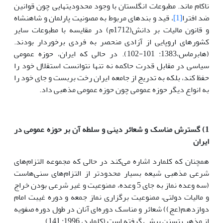
ناکام ماند. مطبوعات انگلستان با وجود محدودیت­هایی چون قوانین
ضد افترا
[1]
، قید و بندهای مربوط به مصونیت پارلمان و شاهنشاه
و قانون مالیات بر دانش(1712م) در مقایسه با مطبوعات سایر
کشورهای اروپایی از آزادی منحصر به ­فردی برخوردار بودند.
(هابرماس،1383: 101-102). در حالی که ایران، حوزه عمومی
سیاسی در مقابل قدرت حاکمه نه تنها نتوانست استقلال خود را
حفظ کند، بلکه به تدریج از جامعه ایران رخت بربست و جای خود را
به انواع دیگر حوزه عمومی چون حوزه عمومی مذهبی داد.
1) گسترش مناسک و شعائر دینی و سلطه آن بر حوزه عمومی در
ایران
همچنان که کلمارد اشاره می‌کند در حالی که مجموعه التزام‌های
شرعی مذهبی شیعه بسیار محدودتر از التزام‌های سنی‌هاست
(سه وعده نماز به جای 5 وعده، ممنوعیت و غیر شرعی بودن خراج
و مالیات دولتی، ممنوعیت برگزاری نماز جمعه و دوره غیبت امام
دوازدهم(عج)) شعائر و مناسک دوره‌ای آنان در طول دوره صفویه
از مذهب تسنن پیشی گرفته است (کلمارد، 1996: 141).