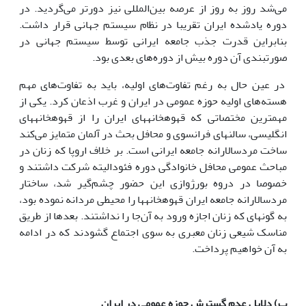
می‌شد روز به روز از عرصه بین‌المللی نیز دورتر می‌گردید. در
دوره یادشده ایران تقریبا در نظام سیستم جهانی قرار داشت.
بنابراین قدرت جذب جامعه ایرانی توسط سیستم جهانی در
صورتبندی آن دوره بیش از دوره‌های بعدی بود.
در عین حال به رغم تفاوت‌های اولیه، باید به تفاوت‌های مهم
هسته‌های اولیه حوزه عمومی در ایران و غرب اذعان کرد. یکی از
مهمترین مختصاتی که قهوه­خانه­های ایران را از قهوه­خانه­های
انگلیسی، سالن­های فرانسوی و محافل بحث در آلمان متمایز می‌کند
ساخت مردسالارانه جامعه ایرانی است. بر خلاف اروپا که زنان در
مباحث عمومی محافل خانوادگی دوره فئودالیته شرکت داشتند و
خصوصا در دروه بورژوازی این حضور چشم‌گیر شد، ساختار
مردسالارانه جامعه ایران قهوه­خانه­ها را محیطی مردانه نموده بود،
به گونه­ای که زنان اجازه ورود به آن‌جا را نداشتند. بعد‌ها از طریق
مناسک شیعی زنان معبری به سوی اجتماع گشودند که در ادامه
به آن خواهیم پرداخت.
ب) دلایل عدم گسترش حوزه عمومی در ایران