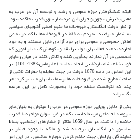
البته شکل­گرفتن حوزه عمومی و رشد و توسعه آن در غرب به
معنی پذیرش بی­چون و چرای این عرصه از سوی قدرت حاکمه نبود.
از نظر دولت انگلستان، قهوه‌خانه‌ها منبع اصلی آشوب­های سیاسی
به شمار می­رفتند. «مردم نه فقط در قهوه‌خانه‌ها بلکه در تمامی
اماکن خصوصی و عمومی برای خود آزادی قایل هستند و به خود
اجازه می­دهند فعالیت­های دولت را نقد و نکوهش کنند، از اموری که
تخصصی در آن ندارند بدگویی کنند و تلاش کنند در میان رعایای
خوب شاهنشاه نارضایتی ایجاد نمایند (هابرماس،1383: 101). بر
این اساس در دهه 1670 دولت در جهت مقابله با خطرات ناشی از
مباحث مطرح شده در قهوه خانه ها، رسما بیانیه­ای منتشر کرد؛ هر
چند که نتوانست سلطه خود را به‌صورت کامل بر این عرصه
بگستراند.
یکی از دلایل پویایی حوزه عمومی در غرب را می­توان به بنیان‌های
نیرومند اجتماعی مرتبط دانست که در غرب توان مواجهه با قدرت
حاکمه را داشت. در سال 1659 متاثر از فشارهای اجتماعی، بساط
سانسور در انگلستان برچیده شد و ملکه با وجود فشار بر
نمایندگان پارلمان جهت حاکم کردن دوباره سانسور، در این امر