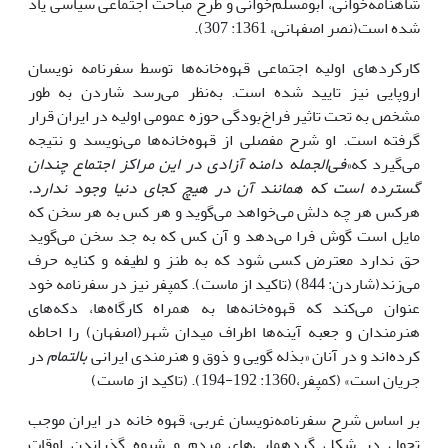
شاهنامه‌خوانی، ابومسلم‌خوانی و طرح مباحث اجتماعی سیاسی یاد
شده است(نصر اصفهانی، 1361: 307).
کارکرد‌های اولیه اجتماعی قهوه‌خانه‌ها توسط سفرنامه نویسان
اروپایی نیز تایید شده است. به‌نظر می‌رسد شاردن به طور
مشخص به تحت تاثیر فراخ‌بودگی حوزه عمومی اولیه در ایران قرار
گرفته است. او شرح مفصلی از قهوه‌خانه‌ها می‌نویسد و نتیجه
می‌گیرد که«
فی‌الجمله دامنه آزادی در این مراکز اجتماع چندان
گسترده است که همانند آن در هیچ کجای دنیا وجود ندارد.
هرکس هر چه دلش می‌خواهد می‌گوید و هر کس به هر سخن که
مایل است گوش فرا می‌دهد و آن کس که به جد سخن می‌گوید
حق ندارد معترض کسی شود که به طنز و لطیفه و کنایه حرف
می‌زند(شاردن: 844) (تاکید از ماست). کمپفر نیز در سفرنامه خود
عنوان می‌کند که قهوه‌خانه‌ها به همراه کارگاه‌ها، دکه‌های
هنرمندان و جعبه آینه‌ها اطراف میدان شهر(اصفهان) را احاطه
کرده‌اند و در آنان «بذله گویی و ذوق و هنرمندی ایرانی
بالتمام
در
جریان است» (کمپفر،1360: 192-194). (تاکید از ماست)
بر اساس شرح سفرنامه‌نویسان غربی، قهوه خانه در ایران موجب
تحول در شکل گردهمایی‌های مردم و شیوه گذراندن اوقات