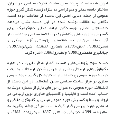
ایران شده است. پیوند میان ساخت قدرت سیاسی در ایران،
ساختار جامعه مدنی و دموکراسی به منزله زمینه شکل گیری حوزه
عمومی از جمله دقایق اصلی این دسته از مطالعات بوده است.
نگاهی به مقالات نوشته شده در این دسته نشان می‌دهد
دلمشغولی اصلی نویسندگان ارائه مدلی دموکراتیک برای
گسترش عمل ارتباطی و کاهش قدرت فائقه سیاسی بوده است از
آن جمله می‌توان به یافته‌های پژوهشی
آزاد ارمکی و
امامی(1383)، اجاق(1385)، انصاری (1383)، علی‌خواه(1387)،
جهانگیری علمداری(1380) و اطهاری(1386
) اشاره کرد.
دسته سوم پژوهش‌هایی هستند که از منظر تغییرات در حوزه
تکنولوژی‌های ارتباطی ناشی از جهانی شدن ارتباطات به بحث
درباره حوزه عمومی پرداخته و از امکان شکل گیری حوزه عمومی
مجازی بر فراز ساخت سیاسی سخن گفته‌اند. در این دسته از
تحقیقات، حوزه عمومی به عنوان حوزه­ای فارغ از سیطره دولت به
حساب آمده است و قابلیت­ها و کاستی­های فناوری نوین ارتباطی در
ایجاد و بسط و گسترش حوزه عمومی مبتنی بر گفت­و­گوی عقلانی و
انتقادی مورد بررسی قرار گرفته است
(از آن جمله بنگرید به
عطارزاده، 1388، کیانوش باستانی، 1387، مهدی‌زاده، 1383، و