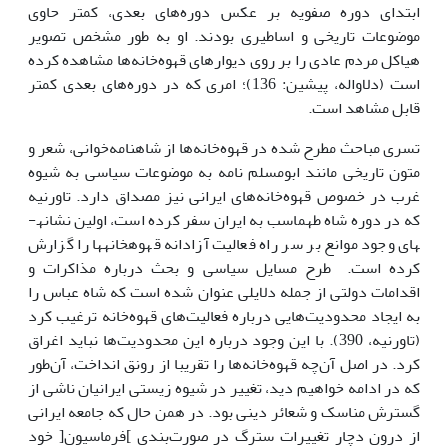
ابتدای دوره صفویه بر عکس دوره‌های بعدی، کمتر حاوی
موضوعات تاریخی و اساطیری بودند. او به طور مشخص تصویر
هیاکل مردم عادی را بر روی دیوارهای قهوه‌خانه‌ها مشاهده کرده
است (دلاواله، پیشین: 136)؛ امری که در دوره‌های بعدی کمتر
قابل مشاهد است.
تسری مباحث مطرح شده در قهوه‌خانه‌ها از شاهنامه‌خوانی، شعر و
متون تاریخی مانند ابومسلم نامه به موضوعات سیاسی به شیوه
غرب در خصوص قهوه‌خانه‌های ایرانی نیز مصداق دارد. تاورنیه
که در دوره شاه طهماسب به ایران سفر کرده است، اولین نشانه­
های وجود موانع بر سر راه فعالیت آزادانه قهوه­خانه­ها را گزارش
کرده است. طرح مسایل سیاسی و بحث درباره مذاکرات و
اقدامات دولتی از جمله دلایلی عنوان شده است که شاه عباس را
به ایجاد محدودیت‌هایی درباره فعالیت‌های قهوه‌خانه ترغیب کرد
(تاورنیه، 390). با این وجود درباره این محدودیت‌ها نباید اغراق
کرد. در اصل آن‌چه قهوه‌خانه‌ها را تقریبا از رونق انداخت، آن‌طور
که در ادامه خواهیم دید، تغییر در شیوه زیستی ایرانیان ناشی از
گسترش مناسک و شعائر دینی بود. در همن حال که جامعه ایرانی
از درون دچار تغییرات سترگ در صورت‌بندی ]فرماسیون[ خود