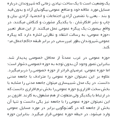
یک وضعیت است تا یک ساخت نهادی. زمانی که شهروندان درباره
مسایل مورد علاقه خود و منافع عمومی به­گونه­ای آزاد و بدون قید
و بند – یعنی با تضمین آزادی اجتماعات و انجمن­ها، آزادی بیان و
چاپ و نشر افکارشان – با یکدیگر مشورت و کنکاش می­کنند، در
واقع به­صورت یک پیکره عمومی عمل می­کنند. از این منظر تعبیر
«حوزه عمومی» به رسالت انتقاد و نظارتی اشاره دارد که پیکره
عمومی شهروندان بطور غیررسمی در برابر طبقه حاکم اعمال می­
کند.
حوزه عمومی در غرب عمدتاً از محافل خصوصی پدیدار شد.
بنابراین تصور وجود آن بدون توجه به حوزه خصوصی دشوار است؛
اما حوزه عمومی، عرصه­ای فراتر از حوزه خصوصی را دربرمی­گیرد.
علاوه بر این نمی­توان حوزه عمومی را مترادف با جامعه مدنی
دانست. در یک مدل شبیه­سازی می­توان جامعه مدنی را مشابه با
بخش سخت افزاری و حوزه عمومی را بخش نرم افزاری دانست که
در ارتباط با یکدیگر ولی متفاوت از هم مشغول به کارند. افزون بر
این نمی­توان حوزه عمومی را با جامعه نیز یکی دانست و تنها آن
بخش از جامعه که در گفت‌وگویی برابر در مورد مسایل عمومی
وارد می­شود، در حیطه حوزه عمومی قرار می­گیرد. بنابراین حوزه