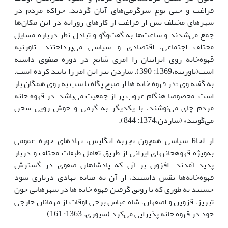
فراغت و حتی نوع سرگرمی‌های آنان گردید. چراکه مردم در
شهرهای مختلف پس از فراغت از کارهای روزانه در این مکان‌ها
جمع می‌شدند و ساعت‌ها به گفت‌وگو و تبادل نظر درباره مسایل
مختلف اجتماعی، اقتصادی و سیاسی می‌پرداختند. تاورنیه
قهوه‌خانه روی ایرانیان را امری شایع در دوره صفوی داسته
است(تاورنیه،1369: 390). شاردن نیز این امر را تایید کرده است.
به گفته وی «در قهوه خانه ها از صبح پگاه تا شب به روی همگان باز
است. مخصوصا هنگام غروب پر از جمعیت می‌باشد. در قهوه خانه
مردم چای می‌نوشند، با یکدیگر به گرمی و خوش رویی سخن
می‌گویند» (شاردن،1374: 844).
از لحاظ سیاسی همچون تجربه انگلیس، نهادهای حوزه عمومی
به‌ویژه قهوه­خانه­های ایرانی از طریق تعامل طبقات مختلف و دربار
پدید آمدند. افزون بر آن که پادشاهان صفوی در گسترش
قهوه‌خانه‌ها نقش داشتند، از آن به مثابه نهادی درباری سود
‌جستند به طوری که با رونق گرفتن قهوه خانه ها در شهرهایی چون
تبریز، قزوین و اصفهان، شاه عباس برخی اوقات از مهمانان خارجی
خود در قهوه خانه پذیرایی می‌کرد (سیوری، 1363: 161)