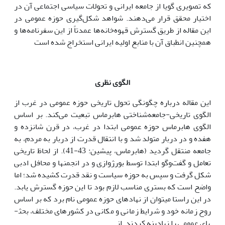
که تصویری گویا از جامعه ایرانی و تحولات سیاسی اجتماعی آن در
اختیار محقق قرار می‌دهند. شواهد شکل‌گیری حوزه عمومی در
این مقاله از طریق گسترش قهوه‌خانه‌ها عمدتاً از این سفرنامه‌ها و
همچنین انطباق آن با منابع اولیه ایرانی استخراج شده است
الگوی نظری
این مقاله درباره چگونگی تحول تاریخی حوزه عمومی در غرب از
الگوی تاریخی-جامعه‌شناختی هابرماس تبعیت می‌کند. بر اساس
الگوی هابرماس حوزه عمومی ابتدا در غرب، در قرن شانزده و
هفده و در دربار متولد شد و با انتقال قدرت از دربار به مردم، به
جامعه منتقل گردید (هابرماس، پیشین: 43-41). از لحاظ تاریخی
تعامل و گفت‌وگو ابتدا توسط بورژوازی و در انجمن­ها و محافل ادبی
شکل گرفت و سپس به حوزه سیاست و نقد قدرت کشیده شد؛ اما
واضح است که بستری مناسب لازم بود تا این حوزه گسترش یابد.
در این راستا می­توان از نهادهای حوزه عمومی نام برد که بر اساس
روح زمانه خود و شرایط زمانی و مکانی در کشورهای مختلف، بحث­
های عمومی را نهادینه کردند. از