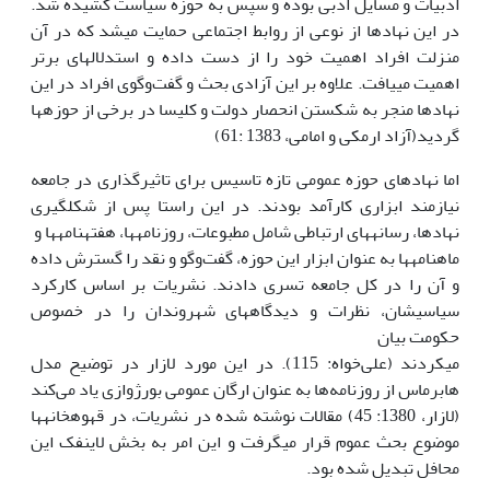
ادبیات و مسایل ادبی بوده و سپس به حوزه سیاست کشیده شد.
در این نهادها از نوعی از روابط اجتماعی حمایت می­شد که در آن
منزلت افراد اهمیت خود را از دست داده و استدلال­های برتر
اهمیت می­یافت. علاوه بر این آزادی بحث و گفت‌وگوی افراد در این
نهادها منجر به شکستن انحصار دولت و کلیسا در برخی از حوزه­ها
گردید(آزاد ارمکی و امامی، 1383 :61)
اما نهادهای حوزه عمومی تازه تاسیس برای تاثیرگذاری در جامعه
نیازمند ابزاری کارآمد بودند. در این راستا پس از شکل­گیری
نهادها، رسانه­های ارتباطی شامل مطبوعات، روزنامه­ها، هفته­نامه­ها و
ماه­نامه­ها به عنوان ابزار این حوزه، گفت‌وگو و نقد را گسترش داده
و آن را در کل جامعه تسری دادند. نشریات بر اساس کارکرد
سیاسی­شان، نظرات و دیدگاه­های شهروندان را در خصوص
حکومت بیان
می­کردند (علی‌خواه: 115). در این مورد لازار در توضیح مدل
هابرماس از روزنامه‌ها به عنوان ارگان عمومی بورژوازی یاد می‌کند
(لازار، 1380: 45) مقالات نوشته شده در نشریات، در قهوه­خانه­ها
موضوع بحث عموم قرار می­گرفت و این امر به بخش لاینفک این
محافل تبدیل شده بود.