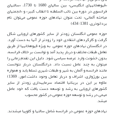
«قهوه­خانه­های انگلیسی» بین سال­های 1680 تا 1730، «سالن­های
فرانسوی در دوره بین نائب السلطنه تا انقلاب کبیر» و «انجمن­های
مباحثه آلمانی» تحت عنوان نهادهای حوزه عمومی می‌توان نام
برد(نوذری، 1381: 434)
حوزه عمومی انگلستان زودتر از سایر کشورهای اروپایی شکل
گرفت و کارکردهای انتقادی خود را زودتر از آنها به دست آورد.
در انگلستان نهادهای حوزه عمومی به ویژه قهوه­خانه­ها از طریق
تعامل طبقات مختلف و دربار پدید آمد و توانست بر خلاف فرانسه،
بدون خشونت وارد عرصه سیاسی شود. دلیل این تقدم زمانی را
می­توان به چند عامل نسبت داد. درانگلستان دربار نتوانست
مانند فرانسه و آلمان به شهر و طبقات شهری تسلط یابد و همواره
بین بورژوازی، اشراف و دربار تعامل وجود داشت.(مور، 1369)
علاوه بر این در بریتانیا اقتصاد سرمایه­داری زودتر از سایر
کشورهای اروپایی به رشد و توسعه دست یافت که خود عامل
مهمی در رشد و توسعه حوزه عمومی در کشور محسوب
می­شد.
نهادهای حوزه عمومی در فرانسه شامل سالن­ها و کلوپ­ها می­شدند.