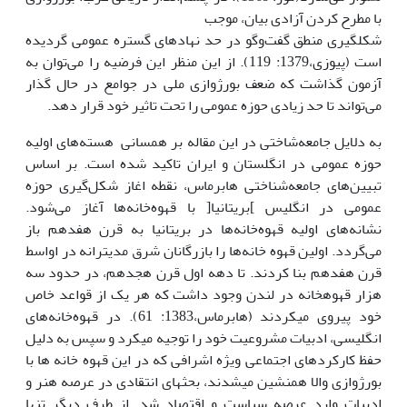
با مطرح کردن آزادی بیان، موجب
شکل­گیری منطق گفت‌وگو در حد نهادهای گستره عمومی گردیده
است (پیوزی،1379: 119). از این منظر این فرضیه را می‌توان به
آزمون گذاشت که ضعف بورژوازی ملی در جوامع در حال گذار
می‌تواند تا حد زیادی حوزه عمومی را تحت تاثیر خود قرار دهد.
به دلایل جامعه‌شاختی در این مقاله بر همسانی هسته‌های اولیه
حوزه عمومی در انگلستان و ایران تاکید شده است. بر اساس
تبیین‌های جامعه‌شناختی هابرماس، نقطه اغاز شکل‌گیری حوزه
عمومی در انگلیس ]بریتانیا[ با قهوه‌خانه‌ها آغاز می‌شود.
نشانه‌های اولیه قهوه‌خانه‌ها در بریتانیا به قرن هفدهم باز
می‌گردد. اولین قهوه خانه‌ها را بازرگانان شرق مدیترانه در اواسط
قرن هفدهم بنا کردند. تا دهه اول قرن هجدهم، در حدود سه
هزار قهوه­خانه در لندن وجود داشت که هر یک از قواعد خاص
خود پیروی می­کردند (هابرماس،1383: 61). در قهوه‌خانه‌های
انگلیسی، ادبیات مشروعیت خود را توجیه می­کرد و سپس به دلیل
حفظ کارکردهای اجتماعی ویژه اشرافی که در این قهوه خانه ها با
بورژوازی والا همنشین می­شدند، بحث­های انتقادی در عرصه هنر و
ادبیات وارد عرصه سیاست و اقتصاد شد. از طرف دیگر تنها