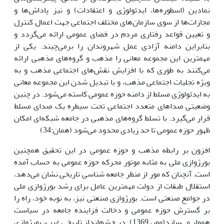
نمادین (اسطوره‌ها، ایدئولوژی و اعتقادات) و نیز پاداش‌ها و
مجازات‌ها از سوی سازمان‌های مختلف اجتماعی جهت اعمال کنترل
و تعیین قواعد رفتاری مردم در فضای عمومی ارائه می‌گردد و
بنابراین دامنه آزادی عمل شهروندان را برمی‌چیند. یکی از
مهمترین این مجموعه معانی را مذهب و گروه‌های مذهبی ارائه
می‌کنند به طوری که با افزایش نقش‌های اجتماعی مذهب و به
ویژه تجلیات اجتماعی مذهب، و با تبدیل شدن این مجموعه معانی
به ایدئولوژی مسلط از دامنه حوزه عمومی کاسته می‌شود. در چنین
وضعیتی صدا‌های متعدد اجتماعی تحت سیطره یک صدای مسلط
قرار می‌گیرد. با تسلط گروه‌های مذهبی در جامعه شبکه‌ای امکان
ظهور حوزه عمومی تا حد زیادی محدود می‌شود (همان:34)
افزون بر رابطه مذهب و حوزه عمومی در این تحقیق همچنین
بورژوازی ملی به مثابه موتور محرکه حوزه عمومی به حساب آمده
است. آنچنان که مور از منظر جامعه شناسی تاریخی نشان می‌دهد،
استقلال طبقات از دولت مهمترین عامل برای رشد بورژوازی ملی
در جوامع صنعتی است. بورژوازی صنعتی نیز، به نوبه خود، راه را
بر گسترش حوزه عمومی و دخالت فزاینده جامعه در سیاست
هموار می‌سازد(مور، 1369). در چشم‌انداز تاریخی غرب، بورژوازی