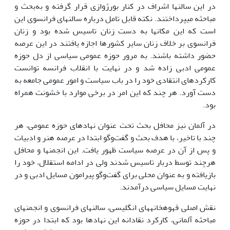
در این سالن­ها اشراف در کنار بورژوازی قرار گرفته و به‌بحث و
مباحثه می­پرداختند. نکته قابل تامل درباره سالن­های فرانسوی این
است که این مکان­ها به دست زنان تاسیس شده بود و زنان
فرانسوی بر خلاف زنان سایر کشورها اجازه یافتند در این عرصه
حضور داشته باشند. به مرور حوزه عمومی سیاسی از دل حوزه
عمومی ادبی زاده شد و در نهایت با انقلاب فرانسه توانست
کارکردهای انتقادی خود را در باب سیاست و امور عمومی جامعه به
دست آورد. هر چند که این امر در برخی موارد با خشونت همراه
بود.
در آلمان نیز محافل بحث تحت عنوان نهادهای حوزه عمومی، هر
چند با تاخیر، با هدف بحث و گفت‌وگو ابتدا در عرصه هنر و ادبیات
و پس از آن در عرصه سیاست ظهور یافت. این انجمن­ها و محافل
هرچند توسط دربار تاسیس شدند ولی در ادامه استقلال، خود را
بازیافته و به عنوان محلی برای گفت‌وگو پیرامون مسایل ادبی و در
نهایت مسایل سیاسی درآمدند.
نقش اصلی قهوه­خانه­های انگلیسی، سالن­های فرانسوی و انجمن­های
مباحثه آلمانی، کارکرد نقادانه این نهادها بود که ابتدا در حوزه