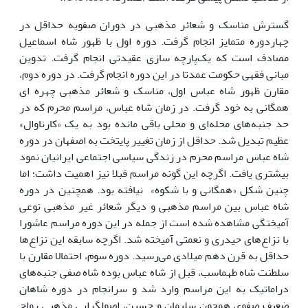
گسترش مناسک و شعائر مذهبی در دوران صفویه حداقل در
چهاردوره متمایز انجام گرفت. دوره اول با ظهور شاه اسماعیل
مصادف است که یک‌پارچه سازی عقیدتی انجام گرفت. تدوین
مبانی فقهی حکومت عمدتا در این دوره انجام گرفت. در دوره دوم،
مقارن ظهور شاه عباس اول، مناسک و شعائر مذهبی چهره ای
همگانی به خود گرفت. در زمان شاه عباس، مراسم محرم که در
حد جنبه‌های محله‌ای و محلی باقی مانده بود به یک «کارناوال»
عظیم تبدیل شد. حداقل از زمان تغییر پایتخت به اصفهان در دوره
شاه عباس مراسم محرم در زندگی سیاسی اجتماعی ایرانیان نمود
بیشتری یافت. اگرچه این گونه مراسم قبلا نیز اهمیت داشت؛ اما
چنین شکل «همگانی و با شکوه» نیافته بود. همچنین در دوره
شاه عباس بین مراسم مذهبی و دیگر شعائر غیر مذهبی نوعی
آمیختگی مشاهده شده است از جمله در این دوره مراسم عاشورا
با نزاع‌های حیدری و نعمتی آمیخته شد. اگرچه سابقه این نزاع‌ها
حداقل به قرن دهم میلادی می‌رسید. دوره سوم، احتمالا مقارن با
سلطنت شاه طهماسب، قبل از شاه عباس بوده شاه صفی جنبه‌های
دراماتیک به این مراسم وارد شد و سرانجام در دوره شاهان
ضعیف صفوی همچون سلیمان و حسین، اصولگرایی مذهبی رواج