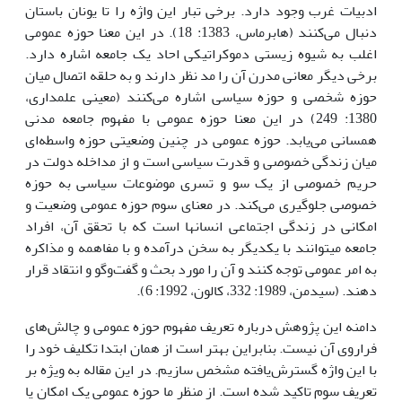
ادبیات غرب وجود دارد. برخی تبار این واژه را تا یونان باستان
دنبال می‌کنند (هابرماس، 1383: 18). در این معنا حوزه عمومی
اغلب به شیوه زیستی دموکراتیکی احاد یک جامعه اشاره دارد.
برخی دیگر معانی مدرن آن را مد نظر دارند و به حلقه اتصال میان
حوزه شخصی و حوزه سیاسی اشاره می‌کنند (معینی علمداری،
1380: 249) در این معنا حوزه عمومی با مفهوم جامعه مدنی
همسانی می‌یابد. حوزه عمومی در چنین وضعیتی حوزه واسطه‌ای
میان زندگی خصوصی و قدرت سیاسی است و از مداخله دولت در
حریم خصوصی از یک سو و تسری موضوعات سیاسی به حوزه
خصوصی جلوگیری می‌کند. در معنای سوم حوزه عمومی وضعیت و
امکانی در زندگی اجتماعی انسان­ها است که با تحقق آن، افراد
جامعه می­توانند با یکدیگر به سخن درآمده و با مفاهمه و مذاکره
به امر عمومی توجه کنند و آن را مورد بحث و گفت‌وگو و انتقاد قرار
دهند. (سیدمن، 1989: 332، کالون، 1992: 6).
دامنه این پژوهش درباره تعریف مفهوم حوزه عمومی و چالش‌های
فراروی آن نیست. بنابراین بهتر است از همان ابتدا تکلیف خود را
با این واژه گسترش‌یافته مشخص سازیم. در این مقاله به ویژه بر
تعریف سوم تاکید شده است. از منظر ما حوزه عمومی یک امکان یا