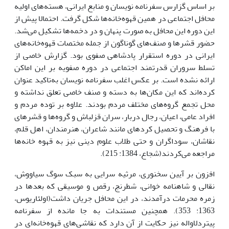
بر اساس گزارس سفرنامه نویسان و منابع ایرانی، هسته‌های اولیه
محافل اجتماعی در همین قهوه‌خانه‌ها شکل گرفت. احتمالا پیش از
این دوره این محافل به صورت پنهان و در دخمه‌ها تشکیل می‌شد.
حضور قشرها و صنف‌های گوناگون از جمله مختصات قهوه‌خانه‌های
ایرانی در دوره استقرار پادشاهی صفوی بود. گزارش خاصی از
تسلط سروران قدرتمند اجتماعی در دوره صفویه بر این اماکن
ارائه نشده است. بر عکس اغلب سفرنامه نویسان به‌تاکید عنوان
کرده‌اند که این مکان‌ها به دسته و صنف خاصی تعلق نداشته و
محل تجمع گروه‌های مختلف مردم بودند. علاوه بر توده مردم و
افراد عامی، اعیان، رجال دربار، سران قزلباش و گروه‌ها و قشرهای
با فرهنگ و تحصیل کردهای مانند شاعران، هنرمندان، اهل قلم،
نقاشان، سوداگران و حتی طلاب علوم دینی نیز به قهوه خانه‌ها
مراجعه می‌کردند(شجاع، 1384: 215).
افزون بر آیین سخنوری، مرثیه سرایی به سبک سوگ سیاووش،
نقالی و شاهنامه خوانی، شطرنج، رقص و موسیقی که بعد‌ها در
زمره محرمات درآمدند، در این محافل جریان داشت(اولئاریوس،
1363: 353). همچنین مستندات به جا مانده از سفرنامه
پیتردلاواله نیز حکایت از آن دارد که نقاشی‌های قهوه‌خانه‌ای در