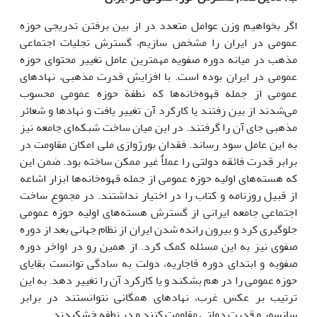
اگر بخواهیم وزن عوامل متعدد در از بین برفتن تدریجی حوزه
عمومی در ایران را مشخص سازیم، گسترش تجلیات اجتماعی
مذهب در میانه دوره صفویه مهمترین عامل تغییر محتوای حوزه
عمومی در ایران بوده است. با افزایش قدرت مذهبی، نهاد‌های
عمومی از جمله قهوه‌خانه‌ها که نطفة حوزه عمومی محسوب
می‌شدند از بین رفتند یا کارکرد آن تغییر یافت و نهاد‌ها و شعائر
مذهبی جای آن را گرفتند. در این میان ساخت شبکه‌ای جامعه نیز
به این عامل سود رساند. فقدان بورژوازی ملی امکان مقاومت در
برابر قدرت فائقه دولتی را عملاٌ غیر ممکن ساخته بود. ضمن این
که هسته‌های اولیه حوزه عمومی از جمله قهوه‌خانه‌ها ابزار اشاعه
از قبیل روزنامه و کتاب را در اختیار نداشتند. در مجموع ساخت
اجتماعی جامعه ایرانی از گسترش هسته‌های اولیه حوزه عمومی
جلوگیری کرد و بیرون رانده شدن ایران از نظام جهانی بعد از دوره
صفوی نیز به این مسئله کمک کرد. از همین رو در اواخر دوره
صفویه و ابتدای دوره قاجاریه، دولت به سادگی توانست بقایای
حوزه عمومی را در هم بشکند و یا کارکرد آن را تغییر دهد. به این
ترتیب بر عکس غرب، نهادهای همگانی نتوانستند در برابر
سانسور و قدرت دولتی مقاومت کنند و در نطفه خشکیدند.