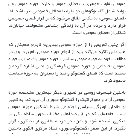
عمومی تفاوت جوهری با «فضای عمومی» دارد. حوزه عمومی می
تواند شامل گفت‌وگو‌های دو نفره یا محافل خصوصی نیز باشد. اما
«فضای عمومی» به مکانی اطلاق می‌شود که بر فراز فضای خصوصی
قرار دارد و مردم در آن به زندگی اجتماعی مشغولند. خیابان‌ها
شکلی از «فضای عمومی» است.
اگر چنین تعریفی را از حوزه عمومی بپذیریم لاجرم همچنان که
هابرماس تاکید می‌کند باید از انواع حوزه عمومی نام برد. وی در
مطالعات خود به حوزه عمومی سیاسی، حوزه عمومی اقتصادی، حوزه
عمومی اجتماعی و حوزه عمومی فرهنگی و ادبی اشاره کرده و
معتقد است که فضای گفت‌وگو و نقد را نمی­توان به حوزه سیاست
محدود کرد.
باختین فیلسوف روسی در تعبیری دیگر مهمترین مشخصه حوزه
عمومی آزاد و دموکراتیک را گفت‌وگو محوری آن می‌داند. به تعبیر
او فقدان اوبژ‌گی سیاسی اجتماعی شرط تشکیل حوزه عمومی
است. جامعه‌ای که در آن صداهای مختلف بدون سلطه یکی بر
دیگری شنیده شود و «من» در مرتبه بالاتری از «دیگری» قرار
نگیرد. از این منظر «گفت‌وگومحوری» نقطه مرکزی الگوی باختین