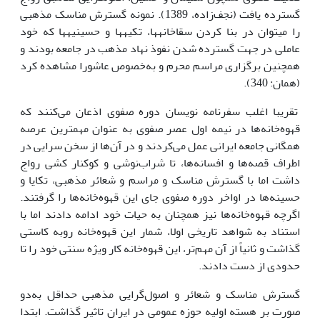
گسترده یافت (نجف‌زاده، 1389). نمونه گسترش مناسک مذهبی
را می­توان در بنا کردن سقاخانه­ها، تکیه­ها و حسینیه­ها که خود
عاملی در جهت گسترده شدن نفوذ نهاد مذهب در جامعه بودند و
همچنین برگزاری مراسم محرم و به‌خصوص عاشورا مشاهده کرد
(همان: 340).
تقریبا اغلب سفرنامه نویسان دوره صفوی اذعان می‌کنند که
قهوه‌خانه‌ها در نیمه اول عصر صفوی به عنوان مهمترین عرصه
همگانی جامعه ایرانی عمل می‌کردند و در آن‌ها از سخن سرایی در
اطراف قصه‌ها و افسانه‌ها،‌ تا شراب‌نوشی و کوکنار کشی رواج
داشت اما با گسترش مناسک و ‌مراسم و شعائر مذهبی، تکایا و
حسینه‌ها در اواخر دوره صفوی جای این قهوه‌خانه‌ها را گرفتند.
اگرچه قهوه‌خانه‌ها نیز همچنان به حیات خود ادامه دادند اما با
استناد به شواهد تاریخی اولا، شمار این قهوه‌خانه‌ روبه کاستی
گذاشت و ثانیاً از آن مهم‌تر، ‌این قهوه‌خانه کار ویژه سنتی خود را تا
حدودی از دست دادند.
گسترش مناسک و شعائر و اصول‌گرایی مذهبی حداقل به‌دو
صورت بر هسته اولیه حوزه عمومی در ایران تاثیر گذاشت. ابتدا