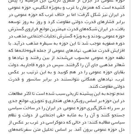
حوزه عمومی در ایران از منظری تاریخی این فرضیه را پیش
کشیده است که همزمان با غرب و به‌ویژه انگلیس، حوزه عمومی
در ایران نیز شکل گرفت؛ اما بر خلاف غرب که حوزه عمومی در
برابر فشار‌های قدرتِ دولتی مقاومت کرد و روز به روز توسعه
یافت، در ایران شبکه‌های قدرت مهمترین موانع فراروی گسترش
حوزه عمومی بودند و به ویژه گسترش تجلیات اجتماعی مذهب در
دوره صفویه موجب شد تا این حوزه به سیطره مذهب درآید. با
افزایش قدرت مذهبی، نهاد‌های عمومی از جمله قهوه‌خانه‌ها که
نطفه حوزه عمومی محسوب می‌شدند از بین رفتند و نهاد‌ها و
شعائر مذهبی جای آن را گرفتند. سپس در دوره قاجاریه، دولت
بقایای حوزه عمومی را در هم کوبید و به این ترتیب بر عکس
غرب، نهادهای همگانی نتوانستند در برابر سانسور و قدرت
دولتی مقاومت کنند.
عدم توجه به این پیشینه تاریخی سبب شده است تا اکثر مطالعات
در این حوزه بر اساس رویکرد‌‌های هنجاری و تجویزی، موانع جدی
بر سر راه شکل‌گیری حوزه عمومی در ایران را در ساخت سیاسی
جستجو کنند و آن را به مثابه حقی اجتماعی از دولت و نظام
سیاسی مطالبه کنند؛ در حالی که دموکراسی در غرب بر عکس از
دل حوزه عمومی برون آمد. بر اساس تحلیل متن سفرنامه‌های