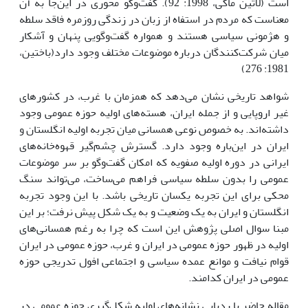
است (لاتین ماکی، 1998: 92). گفت‌وگو محوری در این‌جا به آن
معناست که مردم در استفاه از زبان در زندگی روزمره فاقد سلطه
و هژمونی سیاسی هستند و همواره گفت‌وگویی پنهان و آشکار
میان شرکت‌کنندگان درباره موضوعات مختلف وجود دارد(باختین،
1981: 276)
شواهد تاریخی نشان می‌دهد که همزمان با غرب، در کشورهای
غیر اروپایی و از جمله ایران، هسته‌های اولیه حوزه عمومی وجود
داشته‌اند. به خصوص نوعی همسانی میان تجربه اولیه انگلستان و
ایران در این‌باره وجود دارد. گسترش چشم‌گیر قهوه‌خانه‌های
ایرانی در دوره اولیه صفویه که امکان گفت‌وگو بر سر موضوعات
عمومی را بدون سلطه سیاسی فراهم می‌ساخت، می‌تواند سنگ
محکی برای این تجربه یکسان تاریخی باشد. با این وجود تجربه
انگلستان و ایران به یک وضعیت و به یک شکل پیش نرفت؛ بر این
مبنا سوال اصلی پژوهش این است که چرا به رغم همسانی‌های
اولیه در ظهور حوزه عمومی در ایران و غرب، حوزه عمومی در ایران
قوام نیافت و موانع عمده سیاسی و اجتماعی افول تدریجی حوزه
عمومی در ایران کدامند.
مقاله حاضر با ردیابی نشانه‌های اولیه شکل‌گیری حوزه عمومی در