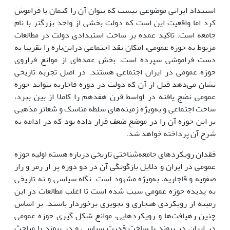
استبداد ایرانی موضوعی نیست که بتوان آن را کتمان یا فراموش
کرد اما واقعیت این است که دولت بخشی از واحد بزرگتر با نام
جامعه است. تاکید عمده بر ساخت استبدادی دولت در مطالعات
مربوط به حوزه عمومی، امکان نقد اجتماعی دراین‌باره را تقریبا به
دست فراموشی سپرده است. بخش عمده‌ای از موانع فراروی
حوزه عمومی در ایران اجتماعی هستند. در اصل تجربه تاریخی
نشان می‌دهد قبل از آن که دولت در دوره قاجاریه بتواند حوزه
عمومی نضج یافته در اواسط قرن هفدهم را کاملا از بین ببرد،
ساخت اجتماعی و به‌ویژه زمینه‌های سلطه مناسک و شعائر مذهبی
بر این حوزه آن را در موضع ضعف قرار داده بود که در ادامه به
شرح آن پرداخته خواهد شد.
فقدان رویکردهای جامعه‌شناختی تاریخی درباره هسته‌ اولیه حوزه
عمومی در ایران و دلایل باژگونگی آن در دو دوره پر از رمز و راز
صفویه و قاجاریه، به‌ویژه مشهود است. نگاه سیاسی و نه تاریخی
به پدیده حوزه عمومی سبب شده است تا اغلب مطالعات در این
زمینه از رویکردی هنجاری و تجویزی برخوردار باشند. بر اساس
چنین رهیافت‌ها و رویکردهایی، موانع شکل گیری حوزه عمومی
در ایران در پیوند با ساخت قدرت سیاسی و در پیوند با مباحث