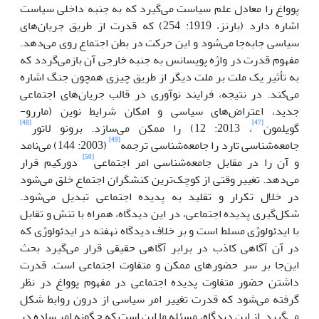
پوواغ را معادل علم سیاست می‌گیرد که به جنبه داخلی سیاست
اشاره دارد (بارنز، 1919: 254) که قدرت از طریق جریان‌های
سیاسی جابه‌جا می‌شود و این حرکت در بطن اجتماع روی می‌دهد.
مفهوم قدرت در واژه پویسانس به جنبه خارجی آن بازمی‌گردد که
به تأثیر یک ملت بر ملت دیگر از طریق چیزی همچون جنگ اشاره
می‌کند. در نتیجه، فرایند نوآوری در قالب جریان‌های اجتماعی
جدید، اعتراض‌های سیاسی و امکان شرایط نوین (ماررو-
[48]
[47]
گویلمون
، 2013: 12) را ممکن می‌سازد. برونو لاتور
[49]
جامعه‌شناسی تارد را جامعه‌شناسی ترجمه
(2003: 144) می‌نامد
[50]
و آن را در مقابل جامعه‌شناسی امر اجتماعی
دورکیم قرار
می‌دهد. تغییر وقتی از کوچک‌ترین کنشگران اجتماع خلق می‌شود
در خلال تکرار و تقلید به پدیده اجتماعی تبدیل می‌شود.
شکل‌گیری پدیده اجتماعی، در این دیدگاه، همراه با تنش و تقابل
با ایدئولوژی مسلط است و بر خلاف دیدگاه نهفته در ایدئولوژی که
در آن آگاهی کاذب در برابر آگاهی حقیقی قرار می‌گیرد بحث
این‌جا بر سر حضورهای ممکن و متفاوت اجتماعی است. قدرت
داشتن حضور متفاوت پدیده اجتماعی در مفهوم پوواغ در نظر
گرفته می‌شود که قدرت تغییر امر سیاسی از درون روابط شکل
می‌گیرد. از این دیدگاه، مسئله ما این است که چگونه امر ساده در