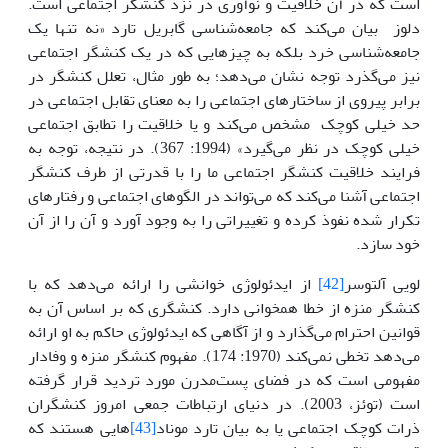
است که در آن خلاقیت و نوآوری در نزد کنشگر اجتماعی است.
دلوز بیان می‌کند که جامعه‌شناسی گابریل تارد «نه تنها یک
جامعه‌شناسی خرد بلکه به چیزهایی که در یک کنشگر اجتماعی
نیز می‌گذرد توجه نشان می‌دهد؛ به طور مثال، تعلل کنشگر در
برابر پیروی از ساختارهای اجتماعی را به معنای تقابل اجتماعی در
حد خیلی کوچک مشخص می‌کند و یا خلاقیت را تطابق اجتماعی
خیلی کوچک در نظر می‌گیرد» (1994: 367). در نتیجه، توجه به
فرایند خلاقیت کنشگر اجتماعی ما را با قدرتی از طرف کنشگر
اجتماعی آشنا می‌کند که می‌تواند در الگوهای اجتماعی و رفتارهای
تکرار شده نفوذ کرده و تغییراتی را به وجود آورد و آن را از آن
خود سازد.
لویی آلتوسر
[42]
از ایدئولوژی خوانشی را ارائه می‌دهد که با
کنشگر منزه از خطا همخوانی دارد. کنشگری که بر اساس آن به
قوانین احترام می‌گذارد و از آگاهی که ایدئولوژی حاکم به او ارائه
می‌دهد تخطی نمی‌کند (1970: 174). مفهوم کنشگر منزه و وفادار
مفهومی است که در فضای پست‌مدرن مورد تردید قرار گرفته
است (توئز، 2003). در دنیای ارتباطات جمعی امروز کنشگران
ذرات کوچک اجتماعی یا به بیان تارد موناد
[43]
هایی هستند که