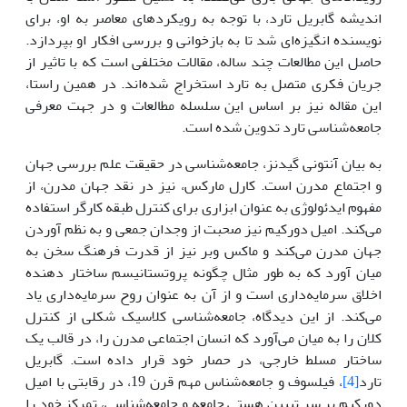
اندیشه گابریل تارد، با توجه به رویکردهای معاصر به او، برای
نویسنده انگیزه‌ای شد تا به بازخوانی و بررسی افکار او بپردازد.
حاصل این مطالعات چند ساله، مقالات مختلفی است که با تاثیر از
جریان فکری متصل به تارد استخراج شده‌اند. در همین راستا،
این مقاله نیز بر اساس این سلسله مطالعات و در جهت معرفی
جامعه‌شناسی تارد تدوین شده است.
به بیان آنتونی گیدنز، جامعه‌شناسی در حقیقت علم بررسی جهان
و اجتماع مدرن است. کارل مارکس، نیز در نقد جهان مدرن، از
مفهوم ایدئولوژی به عنوان ابزاری برای کنترل طبقه کارگر استفاده
می‌کند. امیل دورکیم نیز صحبت از وجدان جمعی و به نظم آوردن
جهان مدرن می‌کند و ماکس وبر نیز از قدرت فرهنگ سخن به
میان آورد که به طور مثال چگونه پروتستانیسم ساختار دهنده
اخلاق سرمایه‌داری است و از آن به عنوان روح سرمایه‌داری یاد
می‌کند. از این دیدگاه، جامعه‌شناسی کلاسیک شکلی از کنترل
کلان را به میان می‌آورد که انسان اجتماعی مدرن را، در قالب یک
ساختار مسلط خارجی، در حصار خود قرار داده است. گابریل
تارد
[4]
، فیلسوف و جامعه‌شناس مهم قرن 19، در رقابتی با امیل
دورکیم بر سر تبیین هستی جامعه و جامعه‌شناسی، تمرکز خود را