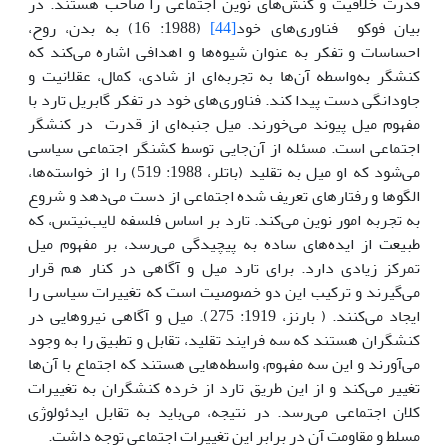
قدرت خلاقیت و کنش‌های نوین اجتماعی را صاحب هستند. در
بیان فوکو فناوری‌های خود
[44]
(1988: 16) به بدن، روح،
احساسات و تفکر به عنوان شیوه‌ها و اهدافی اشاره می‌کند که
کنشگر به‌واسطه آن‌ها به تجربه‌ای از شادی، کمال، عقلانیت و
جاودانگی دست پیدا کند. فناوری‌های خود در تفکر گابریل‌ تارد با
مفهوم میل پیوند می‌خورند. میل جنبه‌ای از قدرت در کنشگر
اجتماعی است. مسئله از آن‌جایی توسط کشنگر اجتماعی سیاسی
می‌شود که او میل به تقلید (باتلر، 1988: 519) را از خواسته‌ها،
الگوها و رفتارهای تعریف شده اجتماعی از دست می‌دهد و شروع
به تجربه امور نوین می‌کند. تارد بر اساس فلسفه لایب‌نیتس، که
طبیعت از ایده‌های ساده به پیچیدگی می‌رسد، بر مفهوم میل
تمرکز زیادی دارد. برای تارد میل و آگاهی در کنار هم قرار
می‌گیرند و ترکیب این دو خصوصیت است که تغییرات سیاسی را
ایجاد می‌کنند. ( بارنز، 1919: 275). میل و آگاهی نیروهایی در
کنشگران هستند که سه فرایند تقلید، تقابل و تطبیق را به وجود
می‌آورند و این سه مفهوم، واسطه‌هایی هستند که اجتماع با آن‌ها
تغییر می‌کند و از این طریق تارد از خرده کنشگران به تغییرات
کلان اجتماعی می‌رسد. در نتیجه، می‌باید به تقابل ایدئولوژی
مسلط و مقاومت آن در برابر این تغییرات اجتماعی توجه داشت.