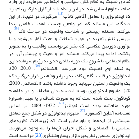
نقادی نسبت به نظام کلان سیاسی و اجتماعی سرمایه‌داری وارد
مباحث علوم انسانی شد. در این رابطه باید از کارل مارکس نام برد
[18]
که ایدئولوژی را معادل آگاهی کاذب
می‌گیرد. در نتیجه، از این
دیدگاه، این مسئله که امر واقعی چیست اهمیت خاصی پیدا
[19]
می‌کند. مسئله‌ چیستی و شناخت واقعیت در مباحث لاک
با
بررسی نقش تجربه در مورد شناخت واقعیت آغاز می‌شود و با
نوآوری دوربین عکاسی، که بشر می‌توانست واقعیت را به تصویر
بکشد، ادامه پیدا می‌کند. مسئله امر واقعیت و چیستی آن، در
نظام اجتماعی، با شروع یک دوره نقادی جدی به رژیم سرمایه‌داری
[20]
به نقطه اوج اهمیت خود می‌رسد (الکساندر
، 2010: 20).
ایدئولوژی در قالب آگاهی کاذب در برابر وضعیتی قرار می‌گیرد که
یک واقعیت راستین می‌باید وجود داشته باشد (الکساندر، 2010:
20). مفهوم ایدئولوژی توسط اندیشمندان مختلف، و در مفاهیم
گوناگون، بحث شده است‌ که به صورت شفاف و یا مبهم همواره
[21]
مورد مناقشه بوده است (مولنیز
، 1972: 489). بر اساس
[22]
لغت‌نامه آنلاین آکسفورد
مفهوم ایدئولوژی در شکل جمع معادل
سیستمی از ایده‌ها و باورهایی است که زیرساخت نظریه‌های
سیاسی یا اقتصادی و شکل اجرای آن‌ها را به وجود می‌آورند.
ایدئولوژی محصول نظریه‌پردازان پساروشنگری
[23]
فرانسه است