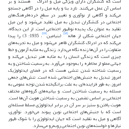
است که کنشگران دارای ویژگی میل و ادراک
هستند و بر
اساس آن عمل می‌کنند. تارد بنا و پایه‌ میل را در آگاهی جستجو
می‌کند و آگاهی از نوآوری و تغییر در سطح خرده‌فرهنگ‌های
اجتماعی در کنشگران تبدیل به میل تقلید می‌شود و این میل
تقلید به عنوان یک پدیده نوظهور اجتماعی است. از این دیدگاه،
[59]
[58]
جهان اجتماعی شکلی از هاله
(بنیامین
، 1935: 3) را پیدا
می‌کند که در ادراک کنشگران ظاهر می‌شود و میل به تجربه‌های
متفاوت را در آن‌ها زنده نگاه می‌دارد. زندگی به مثابه آزمون و خطا
چیزی است که زندگی انسان را به مثابه هنر تبدیل می‌کند و
جهانی مملو از مخاطره را به‌وجود می‌آورد. به رسمیت شناختن و به
رسمیت شناخته شدن تنشی هست که در فضای ایدئولوژیک
امروز تبدیل به جنبش‌های اجتماعی شده است. تنش‌های جمعی
امروز، به طور فزاینده‌ای، به علت برانگیخته شدن توجه عمومی به
مسئله به رسمیت شناختن است. و بیانیه‌های گروه‌های مختلف
اجتماعی بر اساس تضمین به رسمیت شناختن هویت آن‌ها است.
هویت یافتن و ستیز بر سر آن در برابر ایدئولوژی مسلط مسئله‌ای
است که با جنبش‌های اجتماعی نوین پیوند می‌خورد. نوآوری،
آگاهی و میل به تقلید است که جهان ایدئولوژی را با شوک ظهور
نیازها و خواسته‌های نوین اجتماعی روبه‌رو می‌سازد.