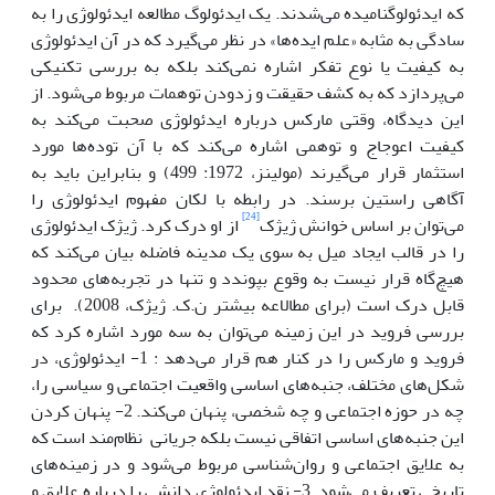
که ایدئولوگنامیده می‌شدند. یک ایدئولوگ مطالعه ایدئولوژی را به
سادگی به مثابه «علم ایده‌ها» در نظر می‌گیرد که در آن ایدئولوژی
به کیفیت یا نوع تفکر اشاره نمی‌کند بلکه به بررسی تکنیکی
می‌پردازد که به کشف حقیقت و زدودن توهمات مربوط می‌شود. از
این دیدگاه، وقتی مارکس درباره ایدئولوژی صحبت می‌کند به
کیفیت اعوجاج و توهمی اشاره می‌کند که با آن توده‌ها مورد
استثمار قرار می‌گیرند (مولینز، 1972: 499) و بنابراین باید به
آگاهی راستین برسند. در رابطه با لکان مفهوم ایدئولوژی را
[24]
می‌توان بر اساس خوانش ژیژک
از او درک کرد. ژیژک ایدئولوژی
را در قالب ایجاد میل به سوی یک مدینه فاضله بیان می‌کند که
هیچ‌گاه قرار نیست به وقوع بپوندد و تنها در تجربه‌های محدود
قابل درک است (برای مطالاعه بیشتر ن.ک. ژیژک، 2008). برای
بررسی فروید در این زمینه می‌توان به سه مورد اشاره کرد که
فروید و مارکس را در کنار هم قرار می‌دهد : 1- ایدئولوژی، در
شکل‌های مختلف، جنبه‌های اساسی واقعیت اجتماعی و سیاسی را،
چه در حوزه اجتماعی و چه شخصی، پنهان می‌کند. 2- پنهان کردن
این جنبه‌های اساسی اتفاقی نیست بلکه جریانی نظام‌مند است که
به علایق اجتماعی و روان‌شناسی مربوط می‌شود و در زمینه‌های
تاریخی تعریف می‌شود. 3- نقد ایدئولوژی دانشی را درباره علایق و