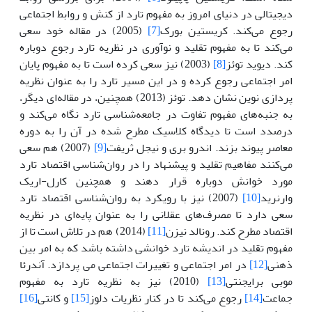
دیجیتالی در دنیای امروز به مفهوم تارد از کنش و روابط اجتماعی
رجوع می‌کند. کریستین بورک
[7]
(2005) در مقاله خود سعی
می‌کند تا به مفهوم تقلید و نوآوری در نظریه تارد رجوع دوباره
کند. دیوید توئز
[8]
(2003) نیز سعی کرده است تا به مفهوم پایان
امر اجتماعی رجوع کرده و در این مسیر تارد را به عنوان نظریه
پردازی نوین نشان دهد. توئز (2013) همچنین، در مقاله‌ای دیگر،
به جنبه‌های مفهوم تفاوت در جامعه‌شناسی تارد نگاه می‌کند و
درصدد است تا دیدگاه کلاسیک مطرح شده در آن را به دوره
معاصر پیوند بزند. اندرو بری و نیجل ثریفت
[9]
(2007) هم سعی
می‌کنند مفاهیم تقلید و پیشنهاد را در روان‌شناسی اقتصاد تارد
مورد خوانش دوباره قرار دهند و همچنین کارل-اریک
وارنرید
[10]
(2007) نیز با رویکرد به روان‌شناسی اقتصاد تارد
سعی دارد تا مصرف‌های عقلانی را به عنوان پایه‌‌ای در نظریه
اقتصاد مطرح کند. رونالد نیزن
[11]
(2014) هم در تلاش است تا از
مفهوم تقلید در اندیشه تارد خوانشی داشته باشد که به امر بین‌
ذهنی
[12]
در امر اجتماعی و تغییرات اجتماعی می پردازد. آندرئا
موبی برایجنتی
[13]
(2010) نیز به نظریه تارد به مفهوم
جماعت
[14]
رجوع می‌کند تا در کنار نظریات دلوز
[15]
و کانتی
[16]