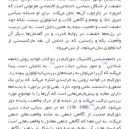
حقیقت از اشکال سیاسی، اجتماعی و اقتصادی هژمونی است که
امروزه در چارچوب آن‌ها عمل می‌کند. برای او مسئله سیاسی
امروز خلاء و توهم و آگاهی کاذب و ایدئولوژی نیست، بلکه خود
حقیقت است و اهمیت نیچه به همین دلیل است. به این ترتیب،
در رژیم‌ها حقیقت، در روابط قدرت و در گفتمان‌ها دیگر آن
واقعیت یکه و راستین، که بر اساس آن نقد مارکسیستی از
ایدئولوژی بیان می‌شود، از بین می‌رود.
در جامعه‌شناسی کلاسیک، دورکیم در دو کتاب قواعد روش جامعه
[29]
[28]
شناختی
و صور بنیانی حیات دینی
، به تحلیلی دست پیدا
می‌کند که آن را می‌توان به زمینه‌های بررسی ایدئولوژی پیوند زد.
دورکیم در قواعد روش به فرایندی اشاره می‌کند که برای یک
محقق و دانشمند علمی وجود دارد، یعنی او در برخورد با پدیده‌ها
دارای عقاید و پیش‌فرض‌هایی است که آن‌ها را با موضوع مورد
بررسی ترکیب می‌کند و در نتیجه او از درک واقعیت پدیده دور
[30]
می‌شود (لاریان
،1980: 136). اما در صور بنیانی حیات دینی،
دورکیم صحبت از آگاهی جمعی به مثابه واقعیت‌های جمعی
می‌کند، به این معنا که آگاهی جمعی معادل با واقعیت‌هایی است
که انسان‌ها در آن روابط روزمره خود را شکل می‌دهند: «آگاهی