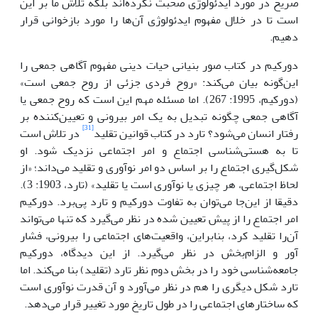
صریح در مورد ایدئولوژی صحبت نکرده‌اند بلکه تلاش ما بر این
است تا در خلال مفهوم ایدئولوژی آن‌ها را مورد بازخوانی قرار
دهیم.
دورکیم در کتاب صور بنیانی حیات دینی مفهوم آگاهی جمعی را
این‌گونه بیان می‌کند: «روح فردی جزئی از روح جمعی است»
(دورکیم، 1995: 267). اما مسئله مهم این است که روح جمعی یا
آگاهی جمعی چگونه تبدیل به یک امر بیرونی و تعیین‌کننده بر
[31]
رفتار انسان می‌شود؟ تارد در کتاب قوانین تقلید
در تلاش است
تا به هستی‌شناسی اجتماع و امر اجتماعی نزدیک شود. او
شکل‌گیری اجتماع را بر اساس دو امر نوآوری و تقلید می‌داند؛ «از
لحاظ اجتماعی، هر چیزی یا نوآوری است یا تقلید» (تارد، 1903: 3).
دقیقا از این‌جا می‌توان به تفاوت دورکیم و تارد پی‌برد. دورکیم
امر اجتماع را از پیش تعیین شده در نظر می‌گیرد که تنها می‌تواند
آن‌را تقلید کرد، بنابراین، واقعیت‌های اجتماعی را بیرونی، فشار
آور و الزام‌بخش در نظر می‌گیرد. از این دیدگاه، دورکیم
جامعه‌شناسی خود را در بخش دوم نظر تارد (تقلید) بنا می‌کند. اما
تارد شکل دیگری را هم در نظر می‌آورد و آن قدرت نوآوری است
که ساختارهای اجتماعی را در طول تاریخ مورد تغییر قرار می‌دهد.