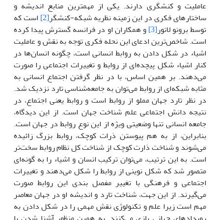
عاملیت و کنشگری دارند. یکی از مهمترین منابع اندیشه و
ساختارهای فکری در این زمینه نظریه شبکه-کنشگر
[2]
است که
توسط برونو لاتور
[3]
و همکاران او در فرانسه گسترش پیدا کرده
است. شاخص‌ترین ادعای این نحله فکری توجه به نقش و عاملیت
اشیاء در شکل دادن به روابط انسانی است، چگونه انسان‌ها در
کنار اشیاء شکل پیچده‌ای از روابط و تغییرات اجتماعی را صورت
می‌دهند. بر همین اساس، با در نظر گرفتن اجتماع انسانی به
مثابه شبکه‌ای از روابط می‌توان به جامعه‌شناسی تارد نزدیک شد.
در نظر تارد جهان مملو از روابط است و روابط یعنی اجتماع، در
نتیجه دانش اجتماعی علم شناخت جهان است. از این دیدگاه،
جامعه انسانی تنها وضعیتی ویژه از این نوع روابط در جهان است.
بنابراین، از به هم پیوستن ذرات کوچک، روابط بزرگ زائیده
می‌شوند و شناخت ذارت کوچک از شناخت کل نظام روابط سخت‌تر
است. به این ترتیب، می‌توان ترکیب انسان و اشیاء را به گونه‌ای
متصور شد که شکل نوینی از روابط را شکل می‌دهند و تغییرات
اجتماعی و فرهنگی با تغییر مفصل بندی این روابط صورت
می‌گیرند. از این جهت، شناخت تارد و اندیشه او در جهان معاصر
مهم است زیرا علم و تکنولوژی نقش مهمی را در شکل دادن به
رویدادهای جهانی بازی می‌کنند. به همین منظور آشنا شدن با