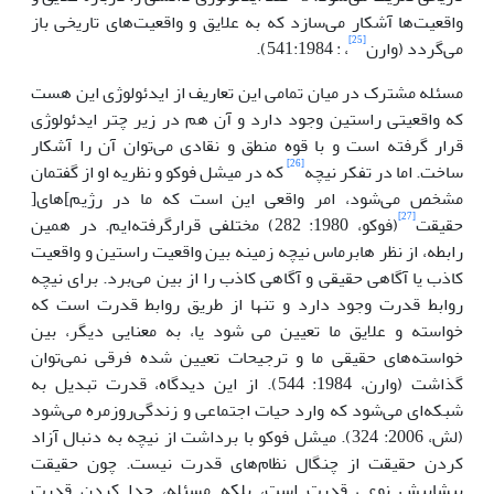
واقعیت‌ها آشکار می‌سازد که به علایق و واقعیت‌های تاریخی باز
[25]
می‌گردد (وارن
، : 541:1984).
مسئله مشترک در میان تمامی این تعاریف از ایدئولوژی این هست
که واقعیتی راستین وجود دارد و آن هم در زیر چتر ایدئولوژی
قرار گرفته است و با قوه منطق و نقادی می‌توان آن را آشکار
[26]
ساخت. اما در تفکر نیچه
که در میشل فوکو و نظریه او از گفتمان
مشخص ‌می‌شود، امر واقعی این است که ما در رژیم‌]های[
[27]
حقیقت
(فوکو، 1980: 282) مختلفی قرارگرفته‌ایم. در همین
رابطه، از نظر هابرماس نیچه زمینه بین واقعیت راستین و واقعیت
کاذب یا آگاهی حقیقی و آگاهی کاذب را از بین می‌برد. برای نیچه
روابط قدرت وجود دارد و تنها از طریق روابط قدرت است که
خواسته و علایق ما تعیین می شود یا، به معنایی دیگر، بین
خواسته‌های حقیقی ما و ترجیحات تعیین شده فرقی نمی‌توان
گذاشت (وارن، 1984: 544). از این دیدگاه، قدرت تبدیل به
شبکه‌ای می‌شود که وارد حیات اجتماعی و زندگی‌روزمره می‌شود
(لش، 2006: 324). میشل فوکو با برداشت از نیچه به دنبال آزاد
کردن حقیقت از چنگال نظام‌های قدرت نیست. چون حقیقت
پیشاپیش نوعی قدرت است، بلکه مسئله، جدا کردن قدرت