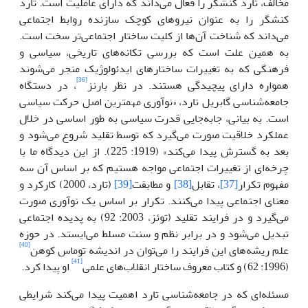
مخالف، تارد کنشگر‌ را فعال می‌داند که دارای عاملیت است. تارد
کنشگر را به عنوان نیروهای کوچک سازنده روابط اجتماعی
می‌داند که شناخت آن‌ها از کلیت ساختار اجتماعی‌تر سخت است.
به همین علت است که بررسی تکانه‌های تاریخی، سیاسی و
فرهنگی که به تغییرات ساختارهای ایدئولوژیک منجر می‌شوند
[36]
همواره دارای پیچیدگی هستند. در نظر بارنز
، در دستگاه
جامعه‌شناسی گابریل تارد، «نوآوری مهمترین اصل حرکت سیاسی
است. به بیانی، جابه‌جایی قدرت سیاسی به طور اساسی در خلال
عملکرد خلاقیت صورت می‌گیرد که توسط تقلید شروع می‌شود و
بعد به گسترش پیدا می‌کند» (1919: 225). از این دیدگاه ما با
چرخه‌ای از تغییرات اجتماعی مواجه هستیم که بر اساس آن سه
مفهوم تکرار
[37]
، تقابل
[38]
و مطابقت
[39]
(تارد، 2000) کارکرد و
معنای اجتماعی پیدا می‌کنند. تکرار بر اساس یک نوآوری صورت
می‌گیرد و در فرایند تقلید (توئز، 2003: 92) به پدیده اجتماعی
تبدیل می‌شود و در برابر نظم و سنت مسلط می‌ایستد. در حوزه
[40]
علم ریشه‌های این فرایند را می‌توان در اندیشه توماس کوهن
[41]
(1996: 62) و کتاب معروف ساختار انقلاب‌های علمی
او پیدا کرد.
مسئله‌ای که در جامعه‌شناسی تارد اهمیت پیدا می‌کند شرایطی