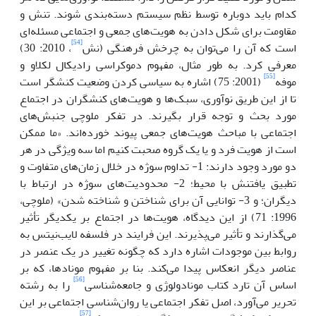
کدام باید دوباره توسط نظم سیستم دسته‌بندی شوند.‌ تنش و
مقاومت برای شکل دادن به هویت‌های جمعی و اجتماعی مسئله‌ای
[54]
است که آن را می‌توان به چرخش فرهنگی (نش
، 2010: 30)
معرفی کرد. به طور مثال، مفهوم دموکراسی رادیکال لکلاو و
[55]
موفه
(2001: 75) اشاره به سیاسی کردن وضعیت کنشگر است
تا از این طریق نوآوری، سبک‌ها و هویت‌های کنشگران در اجتماع
مورد بحث و توجه قرار بگیرند. در تفکر ملوچی جنبش‌های
اجتماعی با مباحث هویت‌های جمعی پیوند خورده‌اند. «ما ممکن
است از هویت فرد و یا یک گروه صحبت کنیم اما سه ویژگی در هر
دو مورد وجود دارند: 1- تداوم سوژه در خلال زمان‌های متفاوت و
تطبیق یافتنش با محیط؛ 2- محدودیت‌های سوژه در ارتباط با
دیگران؛ و 3- توانایی آن برای شناختن و شناخته شدن» (ملوچی،
1996: 71) از این دیدگاه، هویت‌ها در اجتماع بر یکدیگر تأثیر
می‌گذارند و تأثیر می‌پذیرند. این فرایند در فلسفه لایب‌نیتس به
روابط بین موجودات اشاره دارد که چگونه تغییر در یک عنصر در
عناصر دیگر انعکاس پیدا می‌کند. بنا بر مفهوم مونادها، که بر
[56]
اساس آن تارد کتاب مونادولوژی و جامعه‌شناسی
را به رشته
تحریر می‌آورد، اصل تفکر اجتماعی یا روان‌شناسی اجتماعی بر این
[57]