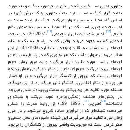
نوآوری امری است فردی که در بطن تاریخ صورت یافته و بعد مورد
تقلید قرار گرفته است. تارد بحث نوآوری و گسترش آن‌را بر
اساس فلسفه لایب‌نیتس عنوان می‌کند. حرکت از ایده ساده به
امر پیچیده چیزی است که در فلسفه لایب‌نیتس به عنوان نظم
[33]
[32]
طبیعی
یاد می‌شود (به نقل از ناچتومی
، 2007: 20). در نتیجه،
ایده‌ای که به وجود می‌آید وقتی که در پاسخ به یک مسئله
اجتماعی است شایسته تقلید و توجه است (تارد، 1903: 45). از این
منظر می‌توان عنوان داشت که هر نوآوری که در پاسخ به نیازهای
اجتماعی است مورد تقلید قرار می‌گیرد و به مرور زمان حجم
اجتماعی پیدا می‌کند. حجم اجتماعی از منظر دورکیمی همان پدیده
اجتماعی است که بیرون از کنشگر قرار می‌گیرد و بر او فشار
می‌آورد و از منظر اخلاقی بر کنشگر تأثیر می‌گذارد. از این دیدگاه،
مسئله مورد تقلید هر چه بیشتر به سمت پیچیده‌تر شدن می‌رود
در بخش‌های مختلف زندگی‌روزمره نفوذ می‌کند و شبکه‌ای
[35]
[34]
ناشناخته
(ملوچی
، 1996: 199) از روابط قدرت را شکل
می‌دهد؛ شبکه‌ای که از نوآوری ساده شروع‌ می‌شود و در طول
زمان مورد تقلید قرار می‌گیرد. این شبکه «شیوه‌های عمل جمعی و
فکر کردن است که موجودیت واقعی بیرون از کنشگران را بوجود