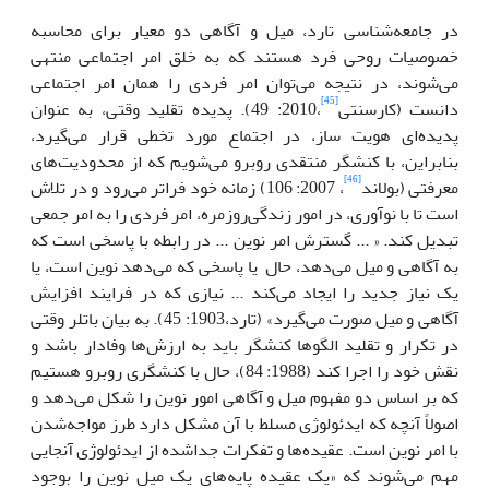
در جامعه‌شناسی تارد، میل و آگاهی دو معیار برای محاسبه
خصوصیات روحی فرد هستند که به خلق امر اجتماعی منتهی
می‌شوند، در نتیجه می‌توان امر فردی را همان امر اجتماعی
[45]
دانست (کارسنتی
،2010: 49). پدیده تقلید وقتی، به عنوان
پدیده‌ای هویت ساز، در اجتماع مورد تخطی قرار می‌گیرد،
بنابراین، با کنشگر منتقدی روبرو می‌شویم که از محدودیت‌های
[46]
معرفتی (بولاند
، 2007: 106) زمانه خود فراتر می‌رود و در تلاش
است تا با نوآوری، در امور زندگی‌روزمره، امر فردی را به امر جمعی
تبدیل کند. « ... گسترش امر نوین ... در رابطه با پاسخی است که
به آگاهی و میل می‌دهد، حال یا پاسخی که می‌دهد نوین است، یا
یک نیاز جدید را ایجاد می‌کند ... نیازی که در فرایند افزایش
آگاهی و میل صورت می‌گیرد» (تارد،1903: 45). به بیان باتلر وقتی
در تکرار و تقلید الگوها کنشگر باید به ارزش‌ها وفادار باشد و
نقش خود را اجرا کند (1988: 84)، حال با کنشگری روبرو هستیم
که بر اساس دو مفهوم میل و آگاهی امور نوین را شکل می‌دهد و
اصولاً آنچه که ایدئولوژی مسلط با آن مشکل دارد طرز مواجه‌شدن
با امر نوین است. عقیده‌ها و تفکرات جداشده از ایدئولوژی آنجایی
مهم می‌شوند که «یک عقیده پایه‌های یک میل نوین را بوجود