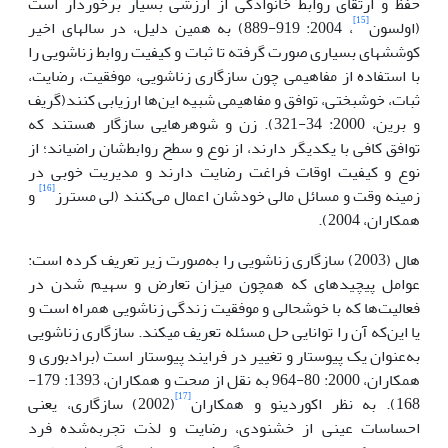
حفظ و ارتقای روابط خانوادگی از ارزشی بسیار برخوردار است
[15]
(اولسون
، 2004: 919-889) به همین دلیل، در سال­های اخیر
کوشش­های بسیاری صورت گرفته تا ثبات و کیفیت روابط زناشویی را
با استفاده از مفاهیمی چون سازگاری زناشویی، موفقیت، رضایت،
ثبات، خوشبختی، توافق و مفاهیمی شبیه این‌ها ارزیابی کنند(گریف
و برین، 2000: 34-321). زن و شوهرهایی سازگار هستند که
توافق کافی با یکدیگر دارند، از نوع و سطح روابط‌شان راضی­اند؛ از
نوع و کیفیت اوقات فراغت رضایت دارند و مدیریت خوبی در
[16]
زمینه وقت و مسائل مالی خودشان اعمال می‌کنند (لی مسترز
و
همکاران، 2004).
هال (2003) سازگاری زناشویی را به‌صورت زیر تعریف کرده است:
عوامل پیچیده­ای که همچون میزان تعارض و سهیم شدن در
فعالیت‌ها که با خوشحالی و موفقیت زندگی زناشویی همراه است و
یا این‌که آن را توانایی حل مسئله تعریف می­کند. سازگاری زناشویی
به‌عنوان یک پیوستار و تغییر در فرایند پیوستار است (برادبوری و
همکاران، 2000: 80-964 به نقل از صحت و همکاران، 1393: 179-
[17]
168). به نظر اکوردینو و همکاران
(2002) سازگاری، یعنی
احساسات عینی از خشنودی، رضایت و لذت تجربه‌شده فرد