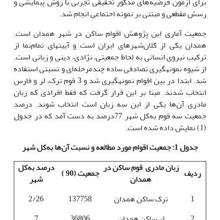
برای آزمون فرضیه‌های مذکور تحقیقی تجربی با روش پیمایشی و
رسش مقطعی و مبتنی بر نمونه احتماعی انجام شد.
جمعیت آماری این پژوهش اقوام ساکن در شهر همدان است.
همدان یکی از کلان‌شهرهای ایران است و آیینه­ای تمام‌نما از
ترکیب نیروی انسانی به لحاظ جمعیتی، نژادی، دینی و زبانی است.
از شیوه نمونه­گیری تصادفی ساده چندمرحله‌ای و نسبتی استفاده
شد. ابتدا در بین اقوام نمونه­گیری شد و 3 قوم ترک، لر و فارس
انتخاب ­شدند. مبنا بر این قرار گرفت که فقط افرادی که زبان
مادری آن‌ها یکی از این سه زبان است انتخاب شوند. درصد
جمعیت سه قوم به‌کل شهر 77درصد به دست آمد که در جدول
(1) نمایش داده شده است.
جدول 1: جمعیت اقوام مورد مطالعه و نسبت آن‌ها به‌کل شهر
زبان مادری قوم ساکن در
درصد به‌کل
ردیف
جمعیت (90 )
همدان
شهر
1
ترک ساکن همدان
137758
2/26
2
لر ساکن همدان
36806
7