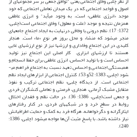
از نظر چلبی وفاق اجتماعی یعنی "­توافق جمعی بر سر مجموعه­ای از
اصول و قواعد اجتماعی که در یک میدان تعاملی اجتماعی که خود
موجد «­انرژی عاطفی» است، به وجود می­آید" و انرژی عاطفی
همزمان نتیجه و موجد (علت و معلول) وفاق اجتماعی است(چلبی،
1372: 17). نظم درونی یا وفاقی درنهایت به ایجاد اجتماع جامعه­ای
منجر می­شود که منشاء و محل بروز هر نوع «ما» است. هنجار
کلیدی در این اجتماع وفاداری و ارزش­ها نیز از نوع ارزش­های غایی
هستند تا ارزش­های ابزاری. کار اصلی این اجتماع نیز تولید
احساس است و با تولید احساس، انرژی عاطفی برای حفظ انسجام و
همبستگی اجتماعی و احساس تعهد نسبت به اجتماع فراهم می­
شود (چلبی، 1383: 52و 53). کنترل اجتماعی از ابزارهای ایجاد نظم
اجتماعی است. از دیدگاه چلبی« نظم اجتماعی ترکیب و نفوذ
متقابل مشبک آرمانی، هنجاری، فرصتی و تعاملی کنشگران فردی
و جمعی است­(چلبی، 1386: 36). در حالت نظم و فقدان اختلال
روابط در سطح خرد و در شبکه­های فردی، در کنار رفتارهای
ایثارگرانه و دگر­خواهانه، هرگاه فرد به کمک و حمایت اطرافیانش
نیاز داشته باشد، با پاسخ مثبت آن‌ها مواجه می­شود (­چلبی، 1386:
240).