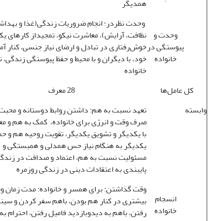
همدیگر
وحدت نظر­در؛ انجام ضروریات زندگی(غذا و بهدا
وحدت و
نظافت، آرایش)، معاشرت نیکو، تمجید­از کارهای یک
پیوستگی در
خوش‌رفتاری در تبادل و ارضای نیاز جنسی، کنار آم
خانواده
خود، با دیگران و با محیط و حفظ پیوستگی زندگی، 
خانواده
کل عامل‌ها
28 معرف
وابسته
تعهد نسبت به هم: داشتن روابط دوستانه و محبت 
صرف وقت و انرژی برای خانواده، کمک به هم و م
با یکدیگر و تشویق یکدیگر، تقویت روحیه هم و حم
یکدیگر به هنگام نیاز حس همدلی و همبستگی و
مسئولیت نسبت به هم، اعتماد و صداقت در زندگی
پایبندی به اعتقادات دینی در زندگی روزمره
وقت گذاشتن: برای همسر و خانواده: مدت زمان 
انسجام
بیشتری در کنار هم بودن، باهم سفر کردن و سینم
خانواده
رفتن، باهم به دیدوبازدید فامیل رفتن، احترام به