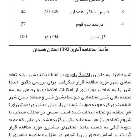
3
فارس ساکن همدان
231349
44
4
درصد سه قوم
77
کل شهر
525794
100
مأخذ: سالنامه آماری 1392 استان همدان
شیوه اجرا: به دلیل
پراکندگی اقوام
در نقاط مختلف شهر، باید تمام
مناطق شهر مورد مطالعه قرار می­گرفت. برای بررسی دقیق، ابتدا
شهر را به لحاظ برخورداری از امکانات اقتصادی و رفاهی به سه
منطقه بالای شهر، محله‌های متوسط نشین شهر و منطقه پایین شهر
طبقه بندی کرده و به صورت تصادفی از میان محله­های (خوشه­های)
هر منطقه دو محله انتخاب شده است. سپس در محلات منتخب با
شروع تصادفی از هر سه خانه یکی برگزیده شد. در جایی که حجم
نمونه کافی به دست نیامد، محله­های بیشتری مورد مطالعه قرار
گرفت. بر اساس حضور زن یا شوهر در منزل، مصاحبه حضوری با