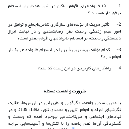
1- آیا خانواده­ها­ی اقوام ساکن در شهر همدان از انسجام
برخوردار هستند ؟
2- تأثیر هریک از مؤلفه‌های سازگاری شامل؛اجماع و توافق در
امور مهم زندگی، وحدت نظر­، رضایتمندی و در نهایت ابراز
دلبستگی و محبت» بر انسجام خانواده­های اقوام چقدر است؟
3- کدام مؤلفه، بیشترین تأثیر را در انسجام خانواده­ هر یک از
اقوام دارد؟
4- راهکارهای کاربردی در این زمینه کدامند؟
ضرورت و اهمیت مسئله
با مدرن شدن جامعه، دگرگونی و تغییراتی در ارزش‌ها، عقاید،
نگرش­های افراد و اقوام (نایبی و محمدی تلور، 1392: 139)، و در
نهادهای اجتماعی و هویت­اجتماعی به­وجود آمده که وسعت و
گستردگی آن‌ها نظم جامعه را با تنش‌ها و آسیب‌هایی مواجه
[3]