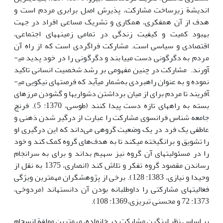
اندیشة زیر­ساخت مشارکت، پذیرش اصل برابری مردم است و
هدف از آن همفکری، همکاری و تشریک مساعی افراد در جهت
بهبود کمیت و کیفیت زندگی در تمامی زمینه­های اجتماعی،
اقتصادی و سیاسی است. مشارکت فراگردی است که از راه آن
مردم به دگرگونی دست می­یابند و دگرگونی را در خود پدید می­
آورند. مشارکت در چنین مفهومی بر رشد شخصیت انسانی تاکید
نموده و به عنوان راهبردی به‌شمار می­آید که فرصت­های نیکویی می­
آفریند تا مردم برای از میان برداشتن دشواری­ها و گشودن مرزهای
بسته به راه­های تازه دست پیدا کنند (طوسی، 1370: 5). فرنچ
جامعه شناس فرانسوی مشارکت را عبارت از درگیر شدن ذهنی و
عاطفی یک فرد در یک وضعیت گروهی می‌داند که این درگیری او
را تشویق و برانگیخته می­کند تا به هدف‌های گروه کمک کند و خود
را در مسئولیت­های آن گروه نیز سهیم بداند و برای به سرانجام
رساندن مقصود گروه تفکر و تلاش کند (انصاری، 1375 به نقل از
وحیدا و نیازی، 1383: 128). برخی از پژوهشگران مهمترین ویژگی
فعالیت­های مشارکتی را داوطلبانه بودن آن دانسته­اند (مردوخی،
1373: 72 و محسنی تبریزی،1369: 108).
بر اساس نظر لینگرن مشارکت در خانواده، مهم­ترین مولفة انسجام