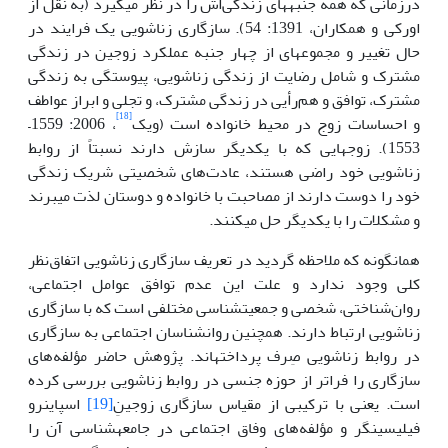
درزمانی که همه جنبه­های زندگی‌اش را در نظر می­گیرد (به نقل از
اورکی و همکاران، 1391: 54). سازگاری زناشویی یک فرایند در
حال تغییر و مجموعه­ای از چهار جنبه عملکرد زوجین در زندگی
مشترک و شامل رضایت از زندگی زناشویی، پیوستگی به زندگی
مشترک، توافق و هم‌رأیی در زندگی مشترک، و تجلی و ابراز عواطف
[18]
و احساسات زوج در محیط خانواده است (ویک
، 2006: 1559­–
1553). زوج­هایی که با یکدیگر سازش دارند نسبتاً از روابط
زناشویی خود راضی هستند، عادت‌های شخصیتی شریک زندگی
خود را دوست دارند از مصاحبت با خانواده و دوستان لذت می­برند
و مشکلات را با یکدیگر حل می­کنند.
همان­گونه که ملاحظه گردید در تعریف سازگاری زناشویی اتفاق‌نظر
کلی وجود ندارد و علت این عدم توافق عوامل اجتماعی،
روان‌شناختی، شخصی و جمعیت­شناسی مختلفی است که با سازگاری
زناشویی ارتباط دارند. همچنین­ روانشناسان اجتماعی به سازگاری
در روابط زناشویی صِرف پرداخته­اند. پژوهش حاضر مؤلفه‌های
سازگاری را فراتر از حوزه جنسی در روابط زناشویی بررسی کرده
است. یعنی با ترکیبی از مقیاس سازگاری زوجینِ
[19]
اسپاینرو
فیلیسینگر و مؤلفه‌های وفاق اجتماعی در جامعه­شناسی آن را