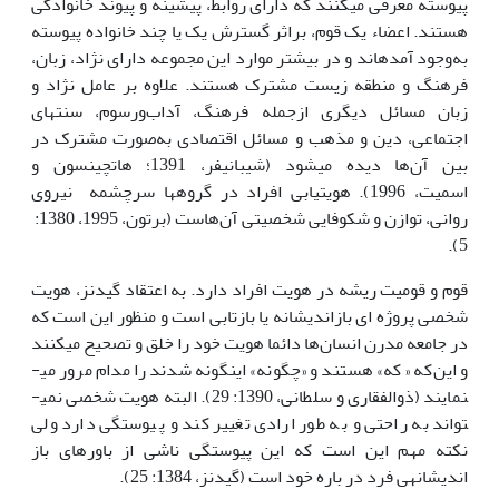
پیوسته معرفی می­کنند که دارای روابط، پیشینه و پیوند خانوادگی
هستند. اعضاء یک قوم، براثر گسترش یک یا چند خانواده پیوسته
به‌وجود آمده­اند و در بیشتر موارد این مجموعه دارای نژاد، زبان،
فرهنگ و منطقه زیست مشترک هستند. علاوه بر عامل نژاد و
زبان مسائل دیگری ازجمله فرهنگ، آداب‌ورسوم، سنت­های
اجتماعی، دین و مذهب و مسائل اقتصادی به‌صورت مشترک در
بین آن‌ها دیده می­شود ­(شیبانی­فر، 1391؛ هاتچینسون و
اسمیت، 1996). هویت­یابی افراد در گروه­ها سرچشمه نیروی
روانی، توازن و شکوفایی شخصیتی آن‌هاست­ (برتون، 1995، 1380­:
5).
قوم و قومیت ریشه در هویت افراد دارد. به اعتقاد گیدنز، هویت
شخصی پروژه ای بازاندیشانه یا بازتابی است و منظور این است که
در جامعه مدرن انسان‌ها دائما هویت خود را خلق و تصحیح می­کنند
و این‌که « که» هستند و «چگونه» این­گونه شدند را مدام مرور می­
نمایند (­ذوالفقاری و سلطانی، 1390: 29). البته هویت شخصی نمی­
تواند به راحتی و به طور ارادی تغییر کند و پیوستگی دارد ولی
نکته مهم این است که این پیوستگی ناشی از باورهای باز
اندیشانه­ی فرد در باره خود است (گیدنز، 1384: 25).