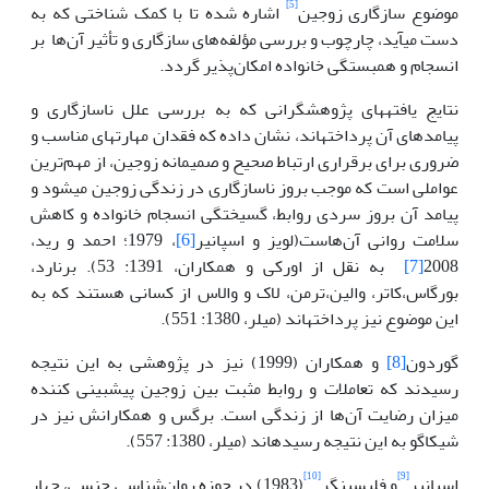
[5]
موضوع سازگاری زوجین
اشاره ‌شده تا با کمک شناختی که به
دست می­آید، چارچوب و بررسی مؤلفه‌های­ سازگاری و تأثیر آن‌ها بر
انسجام و همبستگی خانواده امکان‌پذیر گردد.
نتایج یافته­های پژوهشگرانی که به بررسی علل ناسازگاری و
پیامدهای آن پرداخته­اند، نشان داده که فقدان مهارت­های مناسب و
ضروری برای برقراری ارتباط صحیح و صمیمانه زوجین، از مهم‌ترین
عواملی است که موجب بروز ناسازگاری در زندگی زوجین می­شود و
پیامد آن بروز سردی روابط، گسیختگی انسجام خانواده و کاهش
سلامت روانی آن‌هاست(لویز و اسپانیر
[6]
، 1979؛ احمد و رید،
2008
[7]
به نقل از اورکی و همکاران، 1391: 53). برنارد،
بورگاس،کاتر، والین،ترمن، لاک و والاس از کسانی هستند که به
این موضوع نیز پرداخته­اند (میلر، 1380: 551).
گوردون
[8]
و همکاران (1999) نیز در پژوهشی به این نتیجه
رسیدند که تعاملات و روابط مثبت بین زوجین پیش­بینی کننده
میزان رضایت آن‌ها از زندگی است. برگس و همکارانش نیز در
شیکاگو به این نتیجه رسیده­اند (میلر، 1380: 557).
[10]
[9]
اسپانیر
و فلیسینگر
­­(1983) در حوزه روان‌شناسی جنسی، چهار