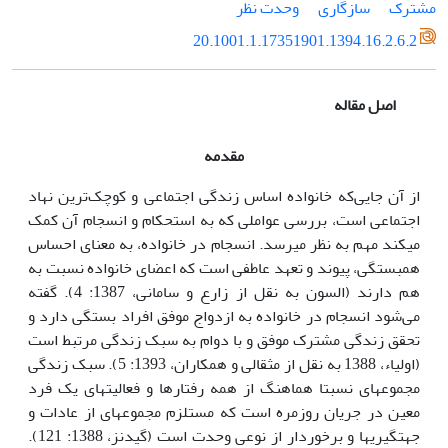
مشترک
سازگاری
وحدت‌ نظر
20.1001.1.17351901.1394.16.2.6.2
اصل مقاله
مقدمه
از آن‌ جایی‌که خانواده اساس زندگی اجتماعی و کوچک‌ترین نهاد
اجتماعی است، بررسی عواملی که به استحکام و انسجام آن کمک
می­کند مهم به نظر می­رسد. انسجام در خانواده، به معنای احساس
همبستگی، پیوند و تعهد عاطفی است که اعضای خانواده نسبت به
هم دارند (السون به نقل از زارع و سامانی، 1387: 4). گفته
می‌شود انسجام در خانواده به ازدواج موفق افراد بستگی دارد و
تحقق زندگی مشترک موفق و با دوام به سبک زندگی مرتبط است
(اولیاء، 1388 به نقل از مثقالی و همکاران، 1393: 5). سبک زندگی
مجموعه­ای نسبتا هماهنگ از همه رفتارها و فعالیت­های یک فرد
معین در جریان روزمره است که مستلزم مجموعه­ای از عادات و
جهت­گیری­ها و برخوردار از نوعی وحدت است (گیدنز، 1388: 121).