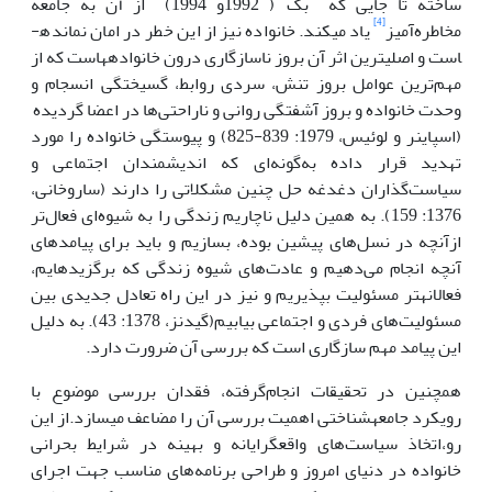
ساخته تا جایی که بک
( 1992و 1994) از آن به جامعه
[4]
مخاطره‌آمیز
یاد می­کند. خانواده نیز از این خطر در امان نمانده­
است و اصلی­ترین اثر آن بروز ناسازگاری درون خانواده­هاست که از
مهم‌ترین عوامل بروز تنش، سردی روابط، گسیختگی انسجام و
وحدت خانواده و بروز آشفتگی روانی و ناراحتی‌ها در اعضا گردیده
(­اسپاینر و لوئیس، 1979: 839-825) و پیوستگی خانواده را مورد
تهدید قرار داده به‌گونه‌ای که اندیشمندان اجتماعی و
سیاست‌گذاران دغدغه حل چنین مشکلاتی را دارند (ساروخانی،
1376: 159). به همین دلیل ناچاریم زندگی را به شیوه‌ای فعال‌تر
ازآنچه در نسل‌های پیشین بوده، بسازیم و باید برای پیامدهای
آنچه انجام می‌دهیم و عادت‌های شیوه زندگی که برگزیده­ایم،
فعالانه­تر مسئولیت بپذیریم و نیز در این راه تعادل جدیدی بین
مسئولیت‌های فردی و اجتماعی بیابیم­(گیدنز، 1378­­: 43). به دلیل
این پیامد مهم سازگاری است که بررسی آن ضرورت دارد.
همچنین در تحقیقات انجام‌گرفته، فقدان بررسی موضوع با
رویکرد جامعه­شناختی اهمیت بررسی آن را مضاعف می­سازد.از این
رو،اتخاذ سیاست‌های واقع­گرایانه و بهینه در شرایط بحرانی
خانواده در دنیای امروز و طراحی برنامه‌های مناسب جهت اجرای