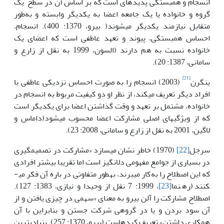
انسجام و همبستگی پدیده­ای است که بر اساس آن در سطح یک
گروه و خانواده یا یک جامعه اعضا به یکدیگر وابسته و به‌طور
متقابل نیازمند یکدیگر می­شوند( بیرو، 1370: 400). انسجام،
احساس همبستگی، پیوند و تعهد عاطفی است که اعضای یک
خانواده نسبت به هم دارند (السون، 1999 به نقل از زارع و
سامانی، 1387: 20).
[21]
ینگرن
(2003) انسجام را به صورت احساس نزدیکی عاطفی با
افراد دیگر تعریف می­کند، از نظر او دو کیفیت مربوط به انسجام در
خانواده، مشتمل بر تعهد و وقت گذاشتن اعضا برای یکدیگر است
که از ویژگی­های اصلی مشارکت اعضا محسوب می­شود(داماس و
لاگین، 2001 به نقل از زارع و سامانی، 2008: 23­).
سرجل
[22]
(1970) خاطر نشان می­سازد «­مشارکت در تصمیم­گیری
در بسیاری از جوامع مفهومی دل­انگیز است اما تقریبا بیشتر افرادی
که این اصطلاح را به‌کار می­برند، به­طور متفاوتی در باره آن فکر می­
کنند (رهنما
[23]
، 1999: 7 نقل از وحیدا و نیازی، 1383: 127).
اصطلاح مشارکت را آلن بیرو به معنای «­سهمی در چیزی یافتن و از
آن سود بردن و یا در گروهی شرکت جستن و بنابراین با آن
همکاری داشتن» تعریف کرده­است (بیرو، 1370: 257). بنیادی­ترین