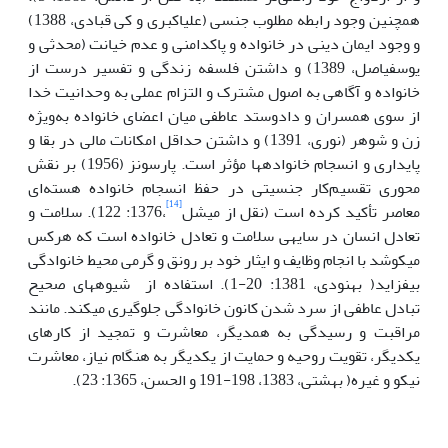
همچنین وجود رابطه مطلوب جنسی (علی­اکبری و کی قبادی، 1388)
و وجود ایمان دینی در خانواده و پاک­دامنی و عدم خیانت (محدثی و
یوسفی­اصل، 1389) و داشتن فلسفه زندگی و تفسیر درست از
خانواده و آگاهی به اصول مشترک و التزام عملی به وحدانیت خدا
از سوی همسران­ و دادوستد عاطفی میان اعضای خانواده به‌ویژه
زن و شوهر (­نوری، 1391) و داشتن حداقل امکانات مالی در بقا و
پایداری و انسجام خانواده­ها مؤثر است. پارسونز (1956) بر نقش
محوری تقسیم‌کار جنسیتی در حفظ انسجام خانواده هسته‌ای
[14]
معاصر تأکید کرده است (نقل از میشل
،1376: 122). سلامت و
تعادل انسان در سایه­ی سلامت و تعادل خانواده است که هرکس
می­کوشد با انجام وظایف و ایثار خود بر رونق و گرمی محیط خانوادگی
بیفزاید( بهنودی، 1381: 20-1). استفاده از شیوه­های صحیح
تبادل عاطفی از سرد شدن کانون خانوادگی جلوگیری می­کند. مانند
مراقبت و رسیدگی به همدیگر، معاشرت و تمجید از کارهای
یکدیگر، تقویت روحیه و حمایت از یکدیگر به هنگام نیاز، معاشرت
نیکو و غیره( بهشتی، 1383، 198-191 و ­الحسن، 1365: 23).