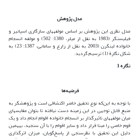
مدل پژوهش
مدل نظری این پژوهش بر اساس مولفه­های سازگاری اسپانیر و
فیلیسنگر (1983 به نقل از میلر، 1380: 502) و مولفه انسجام
خانواده لینگرن (2003 به نقل از ­زارع و سامانی، 1387: 23) به
شکل نگارة (1) ترسیم گردید.
نگاره 1
فرضیه‌ها
با توجه به این‌که نوع تحقیق حاضر اکتشافی است و پژوهشگر به
منبع قابل توجهی در این زمینه دست نیافته‌ تا بتوان مقایسه­ای
میان مولفه­های تاثیرگذار بر انسجام خانواده اقوام انجام داد و یک
قوم خاصی را مبنا قرار داد و سایر اقوام را با آن سنجید، به­همین
دلیل این تحقیق با نظر­سنجی از پاسخ‌گویان، میزان اثرگذاری