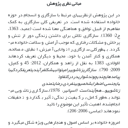
مبانی نظری پژوهش
در این پژوهش ازنظریه­های مرتبط با سازگاری و انسجام در حوزه
خانواده استفاده‌ شده است. در تعریفی کلی سازگاری به کمک
مفاهیم از قبیل توافق و هماهنگی معنا شده است (عمید، 1363،
ج2: 1360). سازگاری تلاش برای داشتن زندگی دور از تنش و
پرخاش و مشکلات رفتاری که موجب آرامش و سلامت خانواده می­
گردد. به­طور­کلی سازگاری را توانایی آمیزش، انطباق، مصالحه،
همکاری و کنار آمدن با خود، محیط و دیگران تعریف کرده­اند
(فولادی، 1383 به نقل از زاهد و همکاران، 2012: 45 و کمپل،
2009: 790­).
سازگاری
زناشویی
را
می
توان
به
شکل
فرآیندی
تعریف
کرد
که
با
پیامدهای
چندی
چون
دشواری
در
درک
تفاوت
های
جنسی،
اضطراب
شخصی
و
بین
فردی،
رضایتمندی
زناشویی
و...
هم‌آیند
است (اسپانیر، 1976).
سازگاری زناشویی می­
تواند به‌طور کامل بر کیفیت زندگی تأثیر بگذارد و تحقیقات
انجام‌شده، اهمیت تأثیر این موضوع را تائید
نموده­اند (­عباسی، 2006: 206).
امروزه خانواده بر اساس اصول و هنجارهایی ویژه شکل می­گیرد و