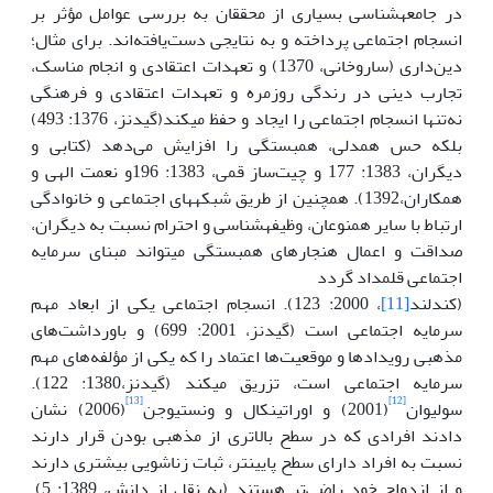
در جامعه­شناسی بسیاری از محققان به بررسی عوامل مؤثر بر
انسجام اجتماعی پرداخته و به نتایجی دست‌یافته‌اند. برای مثال؛
دین‌داری (ساروخانی، ­1370) و تعهدات اعتقادی و انجام مناسک،
تجارب دینی در رندگی روزمره و تعهدات اعتقادی و فرهنگی
نه‌تنها انسجام اجتماعی را ایجاد و حفظ می­کند­(­گیدنز، 1376: 493)
بلکه حس همدلی، همبستگی را افزایش می‌دهد ­(کتابی و
دیگران، 1383: 177 و چیت‌ساز قمی، 1383: 196و نعمت الهی و
همکاران،1392). همچنین از طریق شبکه­های اجتماعی و خانوادگی
ارتباط با سایر همنوعان، وظیفه­شناسی و احترام نسبت به دیگران،
صداقت و اعمال هنجارهای همبستگی می­تواند مبنای سرمایه
اجتماعی قلمداد گردد
(­کندلند
[11]
، 2000: 123). انسجام اجتماعی یکی از ابعاد مهم
سرمایه اجتماعی است (گیدنز، 2001: 699) و باورداشت‌های
مذهبی رویدادها و موقعیت‌ها اعتماد را که یکی از مؤلفه‌های مهم
سرمایه اجتماعی است، تزریق می­کند (گیدنز،1380­: 122).
[13]
[12]
سولیوان
(2001) و اوراتینکال و و­نستیوجن
(­2006) نشان
دادند افرادی که در سطح بالاتری از مذهبی بودن قرار دارند
نسبت به افراد دارای سطح پایین­تر، ثبات زناشویی بیشتری دارند
و از ازدواج خود راضی‌تر هستند (به نقل از دانش، 1389: 5).