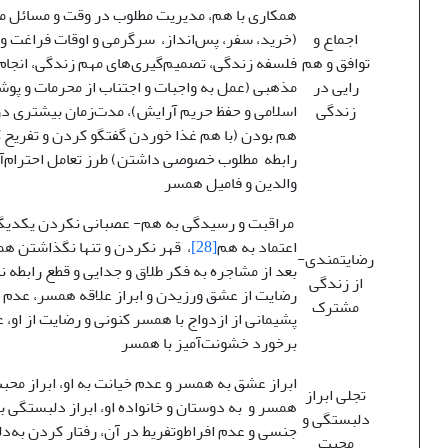
همکاری با هم، مدیریت مطلوب در وقت و مسائل ما
اجماع و
(خرید، سفر، پس‌انداز، سرگرمی و اوقات فراغت و..
توافق و هم
فلسفه زندگی، تصمیم‌گیری‌های مهم زندگی، انجام 
رایی در
مذهبی (عمل به واجبات و اجتناب از محرمات و پ
زندگی
اسلامی و حفظ حریم آرایش)، مدت‌زمان بیشتری در 
هم بودن (با هم غذا خوردن گفتگو کردن و تفریح
رابطه مطلوب خصوصی داشتن) طرز تعامل احترام‌آم
والدین و فامیل همسر
مراقبت و رسیدگی به هم- عصبانی نکردن یکدیگ
اعتماد به هم
[28]
، قهر نکردن و تنها نگذاشتن ه
رضایتمندی­
بعد از مشاجره به فکر طلاق و جدایی و قطع رابطه ن
از زندگی
رضایت از عشق ورزیدن و ابراز علاقه همسر، عدم
مشترک
پشیمانی از ازدواج با همسر کنونی و رضایت از او،
برخورد خشونت‌آمیز با همسر
ابراز عشق به همسر و عدم خیانت به او، ابراز محب
تجلی ابراز
همسر و به دوستان و خانواده او، ابراز دلبستگی به
دلبستگی و
جنسی و عدم افراط‌وتفریط در آن، رفتار کردن به‌دل
محبت