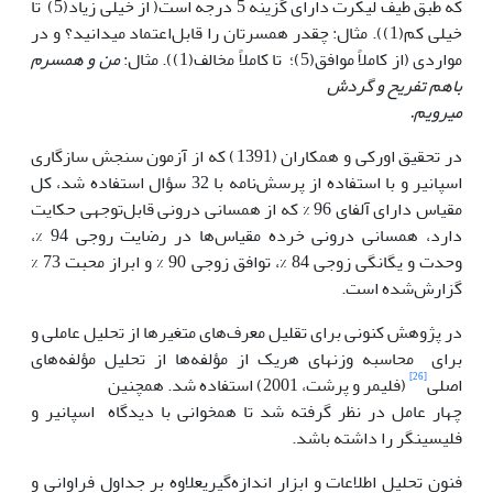
که طبق طیف لیکرت دارای گزینه 5 درجه است( از خیلی زیاد(5) تا
خیلی کم(1)). مثال: چقدر همسرتان را قابل‌اعتماد می­دانید؟ و در
مواردی (از کاملاً موافق(5)؛ تا کاملاً مخالف(1)). مثال:
من و همسرم
باهم تفریح و گردش
می­رویم.
در تحقیق اورکی و همکاران (1391) که از آزمون سنجش سازگاری
اسپانیر و با استفاده از پرسش‌نامه با 32 سؤال استفاده شد، کل
مقیاس دارای آلفای­ 96 % که از همسانی درونی قابل‌توجهی حکایت
دارد، همسانی درونی خرده مقیاس‌ها در رضایت روجی 94 %،
وحدت و یگانگی زوجی 84 %، توافق زوجی 90 % و ابراز محبت 73 %
گزارش‌شده است.
در پژوهش کنونی برای تقلیل معرف‌های متغیرها از تحلیل عاملی و
برای محاسبه وزن­های هریک از مؤلفه‌ها از تحلیل مؤلفه‌های
[26]
اصلی
(فلیمر و پرشت، 2001) استفاده شد. همچنین
چهار ­عامل در نظر گرفته شد تا همخوانی با دیدگاه اسپانیر و
فلیسینگر را داشته باشد.
فنون تحلیل اطلاعات و ابزار اندازه‌گیریعلاوه بر جداول فراوانی و