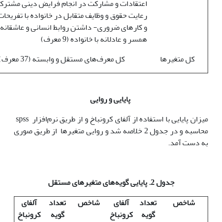
اعتقادات و مشارکت در انجام فرایض دینی مشترک
رعایت حقوق و وظایف متقابل در خانواده با تفریحا
و کارهای ضروری- داشتن روابط انسانی و عاشقانه ب
همسر و عادلانه با خانواده (9 معرف)
کل متغیرها
کل معرف‌های مستقل و وابسته (37 معرف)
پایایی و روایی
میزان پایایی با استفاده از آلفای کرونباخ و از طریق نرم‌افزار spss
محاسبه و در جدول 2 خلاصه شد و روایی متغیرها از طریق صوری
به دست آمد.
جدول 2. پایایی گویه‌های متغیرهای مستقل
شاخص
تعداد
آلفای
شاخص
تعداد
آلفای
گویه
کرونباخ
گویه
کرونباخ