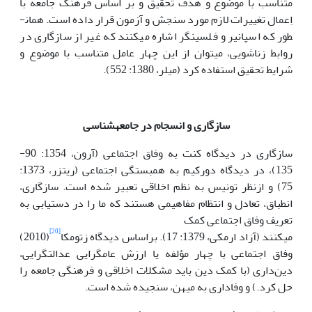
متناسب با موضوع و هدف تحقیق و بر اساس فرهنگ جامعه با
اِعمال تغییرات لازم مورد سنجش و آزمون قرار داده است. همان­
طور که اسپانیر و فلسینگر اشاره می­کنند که غیر از سازگاری در
روابط زناشویی، می­توان از این چهار عامل متناسب با موضوع و
شرایط تحقیق استفاده کرد (میلر، 1380: 552).
سازگاری و انسجام در جامعه­شناسی
سازگاری در دیدگاه کنت به وفاق اجتماعی (آرون، 1354: 90-
135)، در دیدگاه دورکیم به همبستگی اجتماعی (ریتزر، 1373:
75) و ازنظر تونیس به نظم اخلاقی تعبیر شده است. سازگاری،
انطباق، تعادل و انتظام مفاهیمی هستند که ما را در دستیابی به
تعریف وفاق اجتماعی کمک
[20]
می­کنند (آزاد ارمکی، 1379: 17). براساس دیدگاه زتومکا
(2010)
وفاق اجتماعی با چهار مؤلفه یا ارزش عام‏گرایی عدالت‏گرایی،
دین‌داری (با کمک دین باید مشکلات اخلاقی و فرهنگی جامعه را
حل کرد.) و وفاداری به میهن، سنجیده شده است.