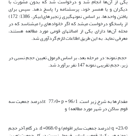
یکی از آن‌ها انجام شد و درخواست شد که بدون مشورت با
دیگران و یا همسر خود، پرسش­نامه را پاسخ دهد. سپس برای
یافتن واحدها، بر اساس نمونه­گیری زنجیره­ای­(بیکر، 1386: 172)
از پاسخگو درخواست می­شد که اگر خانواده­ای را می­شناسد که در
محله آن‌ها دارای یکی از اصالت­های قومی مورد مطالعه هستند،
معرفی نماید. به این طریق اطلاعات لازم گردآوری شد.
حجم نمونه: در مرحله بعد، بر اساس فرمول تعیین حجم نسبی در
زیر، حجم تقریبی نمونه 147 نفر برآورد شد.
مقدار­ها به شرح زیر است. 96/1 = z 77/0= p(درصد جمعیت سه
قوم ساکن در شهر مورد مطالعه) و
23/0= q (درصد جمعیت سایر اقوام) و 068/0= d. در گام آخر حجم
نمونه هر یک از قوم بر اساس فرمول نسبت در کل جمعیت تعیین