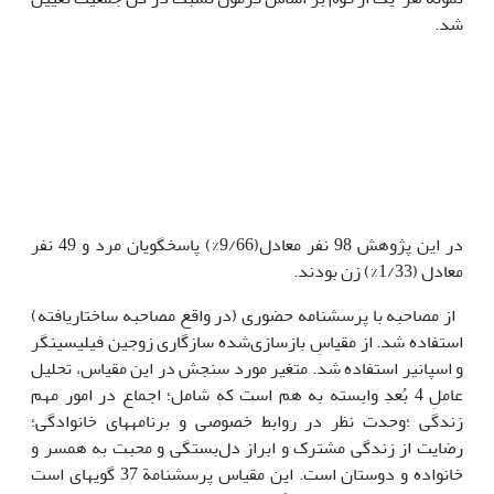
شد.
در این پژوهش 98 نفر معادل(9/66%) پاسخگویان مرد و 49 نفر
معادل (­1/33%) زن بودند.
از مصاحبه با پرسش­نامه حضوری (در واقع مصاحبه ساختاریافته)
استفاده شد. از مقیاسِ بازسازی‌شده سازگاری زوجین فیلیسینگر
و اسپانیر استفاده شد. متغیر مورد سنجش در این مقیاس، تحلیل
عاملِ 4 بُعدِ وابسته به هم است که شامل؛ اجماع در امور مهم
زندگی ؛­وحدت نظر در روابط خصوصی و برنامه­های خانوادگی؛
رضایت از زندگی مشترک و ابراز دل‌بستگی و محبت به همسر و
خانواده و دوستان است. این مقیاس پرسش­نامة 37 گویه­ای است