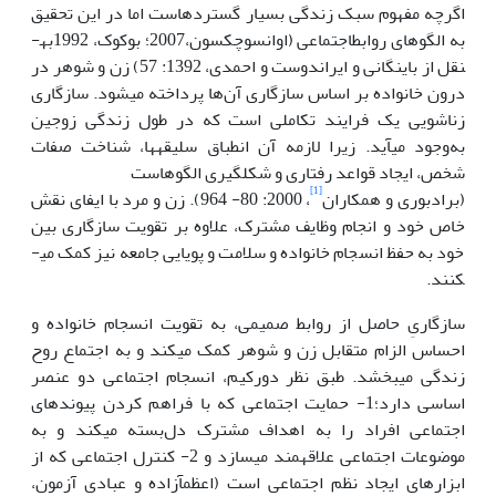
اگرچه مفهوم سبک زندگی بسیار گسترده­است اما در این تحقیق
به الگوهای روابط­اجتماعی (اوانس­و­چکسون،2007؛ بوکوک، 1992به­
نقل از باینگانی و ایراندوست و احمدی، 1392: 57­) زن و شوهر در
درون خانواده بر اساس سازگاری آن‌ها پرداخته می­شود. سازگاری
زناشویی یک فرایند تکاملی است که در طول زندگی زوجین
به‌وجود می­آید. زیرا لازمه آن انطباق سلیقه­ها، شناخت صفات
شخص، ایجاد قواعد رفتاری و شکل­گیری الگوهاست
[1]
­(برادبوری و همکاران
، 2000: 80- 964). زن و مرد با ایفای نقش
خاص خود و انجام وظایف مشترک، علاوه بر تقویت سازگاری بین
خود به حفظ انسجام خانواده و سلامت و پویایی جامعه نیز کمک می­
کنند.
سازگاریِ حاصل از روابط صمیمی، به تقویت انسجام خانواده و
احساس الزام متقابل زن و شوهر کمک می­کند و به اجتماع روح
زندگی می­بخشد­. طبق نظر دورکیم، انسجام اجتماعی دو عنصر
اساسی دارد؛1- حمایت اجتماعی که با فراهم کردن پیوندهای
اجتماعی افراد را به اهداف مشترک دل‌بسته می­کند و به
موضوعات اجتماعی علاقه­مند می­سازد و 2- کنترل اجتماعی که از
ابزارهای ایجاد نظم اجتماعی است (اعظم­آزاده و عبادی آزمون،