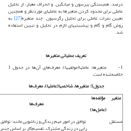
درصد، همبستگی پیرسون و میانگین و انحراف معیار، از تحلیل
عاملی برای محدود کردن متغیرها به عامل­های موردنظر و همچنین
تعیین نمرات عاملی­ برای تحلیل رگرسیون ­ چند متغیره
[27]
به
روش گام و گام و پیش­بینی­های لازم در تحلیل و تبیین استفاده
شد.
تعریف عملیاتی متغیرها
1- متغیرها، عامل­ها(مولفه­ها)، معرف‌های آن‌ها در جدول 1
خلاصه‌شده است.
جدول1: متغیرها، شاخص­ها(عامل­ها)، معرف‌ها
متغیر
مؤلفه‌ها
معرف‌ها
(عامل‌ها)
مستقل
توافق در امور مهم زندگی و زناشویی مانند؛ توافق 
رایی در زندگی مشترک، تقسیم‌کار بر اساس جنس،