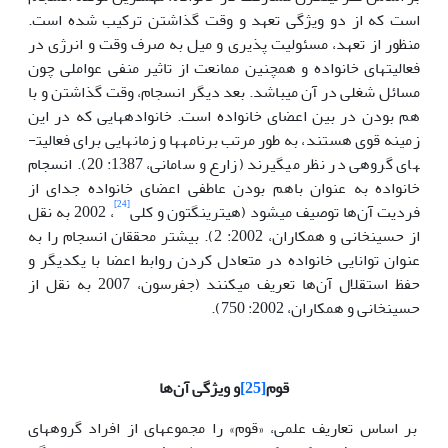
است که از دو ویژگی تعهد و وقت گذاشتن ترکیب شده است.
منظور از تعهد، مسئولیت پذیری و میل به صرف وقت و انرژی در
فعالیت­های خانواده و همچنین ممانعت از تاثیر منفی عواملی چون
مسائل شغلی در آن می­باشد. بعد دیگر انسجام، وقت گذاشتن و با
هم بودن در بین اعضای خانواده است. خانواده­هایی که در این
زمینه قوی هستند، به طور مرتب برنامه­ها و زمان­هایی برای فعالیت­
های گروهی در نظر می­گیرند (­زارع و سامانی، 1387: 20). انسجام
خانواده به عنوان باهم بودن عاطفی اعضای خانواده جدای از
[24]
فردیت آن‌ها توصیف می­شود­ (هیترینگتون و کلی
، 2002 به نقل
از حسینخانی و همکاران­، 2002: 2). بیشتر محققان انسجام را به
عنوان توانایی خانواده در متعادل کردن روابط اعضا با یکدیگر و
حفظ استقلال آن‌ها تعریف می­کنند (­جفرسون، 2007 به نقل از
حسینخانی و همکاران، 2002­: 750).
قوم
[25]
و ویژگی آن‌ها
بر اساس تعاریف علمی، «قوم» را مجموعه­ای از افراد گروه­های