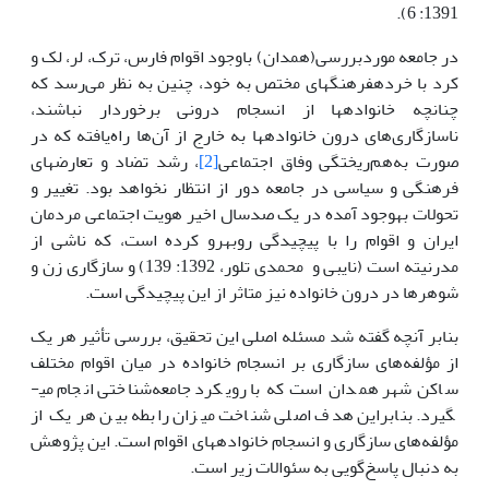
1391: 6).
در جامعه موردبررسی(همدان) باوجود اقوام فارس، ترک، لر، لک و
کرد با خرده­فرهنگ­های مختص به خود، چنین به نظر می‌رسد که
چنانچه خانواده­ها از انسجام درونی برخوردار نباشند،
ناسازگاری‌های درون خانواده­ها به خارج از آن‌ها راه‌یافته که در
صورت به‌هم‌ریختگی وفاق اجتماعی
[2]
، رشد تضاد و تعارض­های
فرهنگی و سیاسی در جامعه دور از انتظار نخواهد بود. تغییر و
تحولات به­وجود آمده در یک صدسال اخیر هویت اجتماعی مردمان
ایران و اقوام را با پیچیدگی روبه­رو کرده است، که ناشی از
مدرنیته است (نایبی و محمدی تلور، 1392: 139) و سازگاری زن و
شوهرها در درون خانواده نیز متاثر از این پیچیدگی است.
بنابر آنچه گفته شد مسئله اصلی این تحقیق، بررسی تأثیر هر یک
از مؤلفه‌های سازگاری بر انسجام خانواده در میان اقوام مختلف
ساکن شهر همدان است که با رویکرد جامعه‌شناختی انجام می­
گیرد. بنابراین هدف اصلی شناخت میزان رابطه بین هر یک از
مؤلفه‌های سازگاری و انسجام خانواده­های اقوام است. این پژوهش
به دنبال پاسخ‌گویی به سئوالات زیر است.