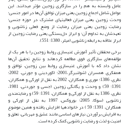
عامل وابسته به هم را در سازگاری زوجین مؤثر می­دانند. این
عوامل شامل اجماع زوجین یعنی میزان توافق آن‌ها در امور جنسی؛
وحدت زوجین یعنی میزان فعالیت­های مشترک در حوزه جنسی؛
رضایت زوجین یعنی میزان رضایت از وضع فعلی زناشویی و
تعهدشان به تداوم آن؛ و ابراز دل‌بستگی یعنی رضایت زوجین از
ابراز علاقه به رابطه زناشویی (میلر، 1380: 551).
برخی محققان تأثیر آموزش غنی­سازی روابط زوجین را با هر یک از
مؤلفه‌های سازگاری فوق مطالعه کرده­اند و نتایج تحقیق آن‌ها
نشان داد که با آموزش غنی­سازی روابط بین زوجین، توافق و
همفکری همسران (شولنبرگر،2001؛ اکوردینی و جورنی، 2002؛
نظری، 1386؛ موری و همکاران، 2002 به نقل از اورکی و همکاران،
1391: 59) و وحدت و یگانگی زوجین (جسی و جوردنی، 1981،
نظری، 1386 به نقل از اورکی و همکاران، 1391: 59) و رضایتمندی
زناشویی (سوکا، 2005؛ بوروکس، 1997 به نقل از اورکی و
همکاران، 1391: 59 ) در خانواده­ها افزایش یافته و همین موضوع
به افرایش برآوردن نیازهای اساسی مانند عشق و مهربانی، تعلق و
امنیت و لذت و رضایت زناشویی کمک کرده است.