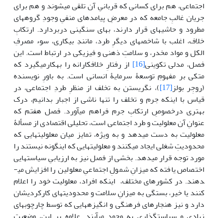
اجتماعی، هم برای کسانی که قربانیِ آن تلقی می­شوند و هم برای
جریان غالبِ جامعه که در معرضِ پیامدهای منفیِ وجودِ گروه­های
مطرود و حاشیه­ای قرار دارند، بهای سنگینی دربردارد. ارتکابِ
خلاف، اغلب با شاخص­های دیگرِ طرد، مانندِ بیکاری، سوء مصرفِ
الکل و مواد مخدر، و سلامتِ ذهنی و فیزیکی در ارتباط است. این
فصل، مدلی تکوینی
[16]
از رفتارِ خلافکارانه را به­کارمی­گیرد که
متکی بر مفهومِ توسعۀ سرمایۀ انسانی است. به باورِ نویسنده
(روجِر بولز
[17]
)، نگریستن به تخلف از منظرِ طردِ اجتماعی، در
قیاس با این­که جرم و تخلف را تنها ناشی از اجبار بدانیم، درک
بهتری درخصوصِ ارتکابِ جرم فراهم می­آورد. فصل هفتم که
عنوانِ آن معلولیت و طرد اجتماعی است، تحلیلی اقتصادی از مسألۀ
معلولیت به دست می­دهد و به ویژه، تمایز میان معلولیت­هایی که
محدودیتِ شغلی ایجاد می­کنند و معلولیت­هایی که این­گونه نیستند را
مورد توجه قرار می­دهد. بخشی از فصل نیز به ارزیابیِ سیاست­هایی
اختصاص یافته که میزانِ شمولِ اجتماعیِ معلولین را افزایش می­
دهند. در کشورهای مختلف، این­که افراد، معلولیت خود را اعلام
کنند یا خیر، بستگی به میزانِ سلامت و محدودیت­های کارکردی­شان
دارد و نیز هنجارهای فرهنگی و انگیزه­هایی که توسط چارچوب­های
نهادی و سیاست­گذاری به وجود می­آیند. علاوه بر این، وضعیت