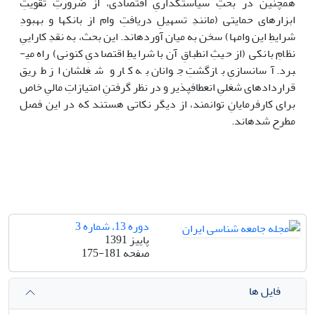
همچنین در بحثِ سیاست­گذاریِ اقتصادی، از ضرورتِ تقویتِ
ابزارهای حمایتی (مانندِ تسهیلِ دریافتِ وام از بانک­ها و بهبودِ
شرایطِ این وام­ها) سخن به میان آورده­اند. این بحث، به نقدِ کاراییِ
نظامِ بانکی (از حیثِ انطباقِ آن با شرایطِ اقتصادیِ کنونی) راه می­
برد. آسان­سازیِ بازگشتِ جوانان به کار و شغل­شان از طریق
قراردادهای شغلیِ انعطاف­پذیر و در نظر گرفتنِ امتیازاتِ مالیِ خاص
برای کارفرمایانِ توانمند، از دیگر نکاتی هستند که در این فصل
مطرح شده­اند.
دوره 13، شماره 3
پاییز 1391
صفحه
175-181
فایل ها