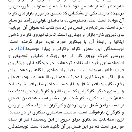
خانواده­ها که از همسرِ خود جدا شده­ و مسئولیتِ فرزندان را
برعهده دارند. یکی از مشکلاتی که تحقیق در موردِ بازارهای کار با
آن مواجه است، عدم دسترسی به داده­های طولیِ روزآمد در سطحِ
خُرد است. سرانجام در فصل دوازدهمِ کتاب که عنوانِ آن پویایی­
های نیروی کار- بازار، و بیکاری است، تحرکِ نیروی کار در کشورِ
ایتالیا و رابطۀ آن با بیکاری مورد توجه قرار گرفته است.
نویسندگانِ این فصل (کارلو لوکارِلی و چیارا موسیدا
[24]
)، در
بررسیِ تحرک نیروی کار، از دو رویکردِ تحلیلی (توصیفی و
اقتصادسنجیِ خُرد) استفاده کرده­اند. در دیدگاهِ آنان، ویژگی­های
فردیِ خاص می­تواند اثراتِ بحران اقتصادی را کاهش دهد. برای
مثال، اگر تجربۀ کاری با مدرکِ تحصیلیِ بالا همراه شود، احتمالِ
رفعِ بیکاری و یافتنِ شغل و یا از دست ندادنِ شغل افزایش می­یابد
و از سوی دیگر، کارگرانی که سن بالاتر و کارِ قراردادی (موقت یا
دائم) دارند، امکانِ بیکار شدن­شان بیشتر است. همچنین احتمالِ
از دست رفتنِ شغل برای مردان و کارگرانِ تمام­وقت، کمتر از زنان
و کارگرانِ پاره­وقت است. ماهیتِ ساختاریِ بیکاری (و در نتیجه،
لزومِ مداخلاتِ ساختاری برای خروج از این وضعیت) نیز از جمله
مواردی است که در این فصل بر آن تأکید شده است. نویسندگان