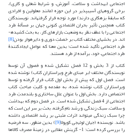
اجتماعی (بهداشت و سلامت، آموزش، و شرایط شغلی و کاری)،
برخی گروه­های آسیب­پذیر در این حوزه (مانندِ معلولین و افرادی
که سابقۀ بزهکاری دارند) مورد توجه قرار گرفته­اند. نویسندگان
کتاب همچنین تأثیرِ بحران اقتصادیِ کنونیِ جهان بر مسألۀ طرد
اجتماعی را با عطف نظر به وضعیت بازارهای کار، به بحث کشیده­
اند. در بخش­های مختلف کتاب بر خصلتِ دوری و دایره­وار بودنِ
[8]
طرد اجتماعی تأکید شده است؛ بدین معنا که عواملِ ایجادکنندۀ
طرد اجتماعی، خود، برآمده از طرد هستند.
کتاب از 3 بخش و 12 فصل تشکیل شده و فصول آن توسط
نویسندگان مختلف (بر مبنای طرحِ ویراستارانِ کتاب) نوشته شده
است. فصل اول که پیش از بخش اول کتاب قرار گرفته و توسط
ویراستاران کتاب نوشته شده، به مقدمه و کلیتِ مباحثِ کتاب
اختصاص دارد. بخش اول با عنوانِ عللِ ساختاری و بلندمدتِ طرد
اجتماعی از 4 فصل تشکیل شده است. در فصل دوم که بهداشت
و سلامت، سبک زندگی، و رشد نام گرفته، بحث بر سر این است که
چرا سبک زندگی می­تواند اثرات مثبتی بر رشد اقتصادی داشته
باشد. نویسنده (جیان لوئیجی کوپولا
[9]
) بدین منظور، سه فرضیه
را بررسی کرده است: 1- گزینش عقلایی در زمینۀ مصرف کالاها