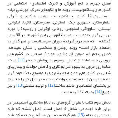
فصل چهارم با نامِ آموزش و تحرکِ اقتصادی-­ اجتماعی در
کشورهای پساکمونیست، روندها و الگوهای تحرکِ آموزشیِ میان­
نسلی در 12 کشورِ پساکمونیستِ اروپای مرکزی و شرقی
(بلغارستان، جمهوری چک، استونی، مجارستان، لاتویا، لیتوانی،
لهستان، اسلوواکی، اسلوونی، رومانی، اوکراین و روسیه) را مورد
بررسی قرار داده است. میراثِ آموزشیِ این کشورها در 50 سالِ
گذشته - که هم دربرگیرندۀ دورانِ سوسیالیسم و هم گذار به
اقتصادِ بازار است- روندِ روشن و مشخصی را نشان نمی­دهد.
فصل پنجم که عنوانِ آن واکاویِ حوادثِ صنعتی در کشورهای
اروپایی با استفاده از تحلیلِ موسوم به پوششِ داده­ها
[11]
است،
علاقۀ روزافزون به بهبودِ شرایطِ کاری و کاهشِ حوادث و بیماری­های
شغلی در کشورهای عضو اتحادیۀ اروپا را موضوعِ بحثِ خود قرار
داده و در این زمینه، تعدادِ حوادثِ رخ­داده در محلِ کار را با تمرکز
بر بخش­های اقتصادی­ای مانندِ ساخت
[12]
و تولیدِ صنعتی
[13]
و نیز
توزیع
[14]
به بحث کشیده است.
بخش دوم کتاب با عنوانِ گروه­های به لحاظِ ساختاری آسیب­پذیر در
برابر طرد اجتماعی، شاملِ 3 فصل است. فصل ششم که طرد
اجتماعی و تخلف
[15]
نام گرفته، به این مسأله پرداخته که طرد