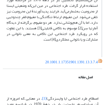
آن می‌شناسیم، نخستین بار در دهۀ 1970 در فرانسه مورد
استفاده قرار گرفت. طرد اجتماعی در عین این‌که وضعیتی ایستا
از محرومیت به‌شمارمی‌آید، فرایندِ پدیدآورندۀ این محرومیت نیز
تلقی می‌شود. این مفهوم، ارتباط تنگاتنگی با مفهومِ فقرِ چندوجهی
دارد، اما با آن هم‌پوشانی ندارد. هر دو مفهوم، برگرفته از دیدگاهِ
آمارتیا سِن[2] موسوم به ناکامیِ قابلیتی[3]‌ هستند، با این تفاوت
که در رویکردِ طرد اجتماعی، این ناکامی به معنی ناتوانی در
مشارکت و یا ناتوانیِ عملکردی[4] است.
20.1001.1.17351901.1391.13.3.7.4
اصل مقاله
اصطلاحِ طرد اجتماعی (یا واپس‎زدگی)
[1]
، در معنایی که امروزه از
آن می­شناسیم، نخستین بار در دهۀ 1970 در فرانسه مورد