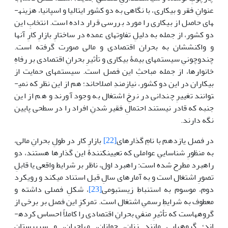
عنوانِ فقر و بیکاری، با نگاهی به دو کشور ایتالیا و اسپانیا، هزینه­
های حاصل از بیکاری را مورد بررسی قرار داده است. انتخابِ این
دو کشور، از جمله به دلیلِ تفاوت­های عمده در ساختارِ بازارِ کارِ آن­ها
و واکنش­شان به بحران اقتصادی و مالی صورت گرفته است.
چندوچونیِ سیستم­های بیمۀ بیکاری و تأثیرِ بحرانِ اقتصادی بر رفاهِ
خانوارها، از جمله مباحثِ این فصل است. سیستم­های حمایت از
بیکاران در این دو کشور، نیازمندِ اصلاح­اند؛ هم از این نظر که نمی­
توانند تغییرِ چندانی در نرخِ اشتغال به وجود آورند و هم از این
جنبه که قادر نیستند احتمالِ فقیر شدنِ افراد را در سطحی پایین
نگه دارند.
در فصل یازدهم با نامِ گذارهای
[22]
بازارِ کار در طولِ بحرانِ مالی،
به منظورِ شناساییِ عواملی که تعیین­کنندۀ این گذارها هستند، دو
راهبرد مطرح شده است: راهبرد اول، ناظر بر شرایط واقعی یا قابلِ
تصورِ اشتغال است و به آمارهای سالِ قبل استناد می­کند و رویکرد
دوم، موسوم به استنباطِ زیست­بومی
[23]
، شکلِ فصلی داشته و
معطوف به شرایطِ رسمیِ اشتغال است. تمرکزِ این فصل بر برخی از
گروه­هاست که تأثیرِ منفیِ بحرانِ اقتصادی را کاملاً احساس کرده­
اند؛ گروه­هایی مانندِ زنان، جوانان، مهاجران، و سرپرستان