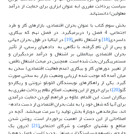
سیاستِ پرداختِ مقرری (به عنوانِ ابزاری برای حمایت از درآمدِ
معلولین) دانسته­اند.
بخش سوم کتاب با عنوانِ بحران اقتصادی، بازارهای کار و طرد
اجتماعی، 4 فصل را دربرمی‎گیرد. در فصل نهم که بیکاری،
دلسردی
[18]
و اشتغالِ ناقص
[19]
در ایتالیا در طول بحران جهانی
و پس از آن نام گرفته، با نگاهی به داده­های رسمی، از تأثیر
بحران اقتصادی بین­المللی بر اشتغال و درآمدِ مزدبگیران و
مستمری­بگیران بحث شده است. همچنین در مبحثِ اشتغالِ ناقص،
از تغییرِ دوره­ایِ کار و بیکاری (عدم فعالیت اقتصادی) سخن به
میان آمده که موجب شده ارزیابیِ وضعیتِ بازار به سختی صورت
گیرد. یکی از راهکارهای نویسندگان (لئونِلو ترونتی و ریکاردو
گَتو
[20]
) برای خروج از این وضعیت، اصلاح نظامِ پرداختِ مقرری به
بیکاران است. این اقدام، علاوه بر فراهم آوردنِ حمایتِ درآمدی
برای آن­ها که شغل خود را به علت بحرانِ اقتصادی از دست داده­
اند، سازمان­دهیِ دوبارۀ بخشِ تولید را سرعت می­بخشد. آن­چه در
اصلاحاتی از این دست از اهمیت برخوردار است، روشن شدنِ
منافع و نقش­های حکومت و شرکای اجتماعی
[21]
(درونِ یک
چارچوبِ توسعه و سیاست­گذاریِ صنعتیِ جدید) است. فصل دهم با