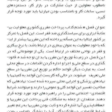
نامطلوبِ معلولین از حیثِ مشارکت در بازار کار، دستمزدهای
نسبی، ساعات کار و نامتناسب بودنِ مهارت­ها باید مورد توجه قرار
گیرد.
عنوانِ فصل هشتم کتاب، پرداختِ مقرریِ کشوریِ معلولیت به­
مثابۀ ابزاری برای سیاست­گذاریِ ضد فقر است. این فصل با تمرکز
بر کشور ایتالیا به این مسأله پرداخته که این مقرری­ها بیشتر از این­
که با خودِ معلولیت به عنوانِ بیماری در ارتباط باشد، با نرخِ بیکاری
و فقر در نواحی مختلف در ارتباط است. یکی از موضوعاتی که در
این فصل در زمینۀ توزیعِ این مقرری­ها بدان توجه شده، قانون­
گذاری در سطح ملی و اجرا و اداره کردنِ اقدامات در سطح محلی
است. به عبارت دیگر، قواعدِ حاکم بر توزیعِ این مقرری­ها در سطح
ملی تعریف می­شوند، در حالی که کاربستِ این قواعد به کمیته­ها یا
نهادهای پزشکی و اجراییِ محلی سپرده شده است؛ نهادهایی که
صلاحیتِ تفسیرِ این قواعدِ کلی و عمومی را دارند و می­توانند شرایطِ
اقتصادی- اجتماعیِ محلی را در راهبردهای خود مورد توجه قرار
دهند. منتقدان، از جمله به مشکلاتِ فنیِ پرداختِ این مقرری­ها و
انعطاف­ناپذیریِ آن­ها اشاره کرده و ثابت بودنِ مقرری­ها به رغم تغییر
شرایطِ اقتصادیِ دریافت­کنندگانِ آن­ها را نشانگرِ نامناسب بودنِ