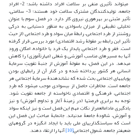
می­تواند تأثیری منفی بر سلامت افراد داشته باشد؛ 2- افرادِ
جامعه، تولیدکنندگانِ مشترکِ سلامتِ خود هستند؛ 3- سلامتی،
تأثیر مثبتی بر بهره­وریِ نیروی کار دارد. در فصل سوم با عنوانِ
تحلیلی تطبیقی از میزانِ باسوادی به منظورِ دستیابی به درکی
روشن­تر از طرد اجتماعی، رابطۀ میان سواد و طرد اجتماعی (از حیث
تأثیرِ این رابطه بر مقولۀ رشد اقتصادی) مورد بررسی قرار گرفته
است. فقر و طرد اجتماعیِ پایدارِ یک فرد یا خانواده، امکانِ ورودِ
آن­ها به مسیرهای مناسبِ آموزشی و شغلی (مهارت­آموزی) را کاهش
می­دهد. در این فصل، به مقولۀ آموزش از جنبۀ تقویتِ سرمایۀ
انسانیِ هر کشور پرداخته شده و در کنار آن از رابطه­ای بودنِ
پویایی­های اجتماعی بحث شده که نشان‎دهندۀ سرمایۀ اجتماعیِ هر
جامعه است. مخاطراتِ حاصل از بی­سوادی موجب می­شود که طردِ
اجتماعی، فرهنگی و اقتصادیِ ناخواسته از جامعه تقویت شود.
توجه به برابریِ فرصت­ها (در زمینۀ آغاز و تداومِ آموزش) و نیز
یادگیریِ مادام­العمراز نکاتِ مهمِ این فصل است و نیز این­که سواد
و آموزش، شالودۀ جامعۀ مدنی­اند. جان­مایۀ مباحثِ این فصل این
است که سیاست­گذاری‎های ملی باید با ایجاد انگیزه در گروه­های
ضعیف­ترِ جامعه، شمولِ اجتماعیِ
[10]
آن­ها را ارتقاء دهند.