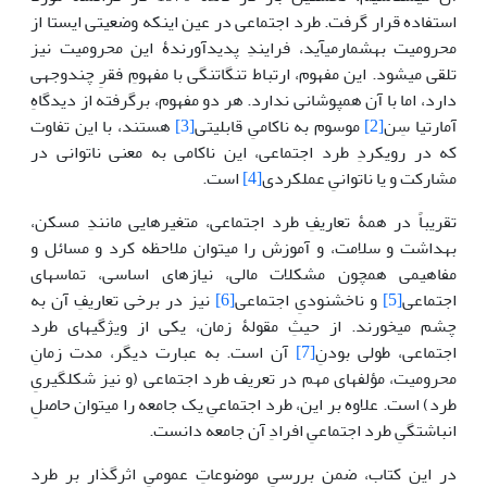
استفاده قرار گرفت. طرد اجتماعی در عین این­که وضعیتی ایستا از
محرومیت به­شمارمی­آید، فرایندِ پدیدآورندۀ این محرومیت نیز
تلقی می­شود. این مفهوم، ارتباط تنگاتنگی با مفهومِ فقرِ چندوجهی
دارد، اما با آن هم­پوشانی ندارد. هر دو مفهوم، برگرفته از دیدگاهِ
آمارتیا سِن
[2]
موسوم به ناکامیِ قابلیتی
[3]
­ هستند، با این تفاوت
که در رویکردِ طرد اجتماعی، این ناکامی به معنی ناتوانی در
مشارکت و یا ناتوانیِ عملکردی
[4]
است.
تقریباً در همۀ تعاریفِ طرد اجتماعی، متغیرهایی مانندِ مسکن،
بهداشت و سلامت، و آموزش را می‎توان ملاحظه کرد و مسائل و
مفاهیمی همچون مشکلات مالی، نیازهای اساسی، تماس­های
اجتماعی
[5]
و ناخشنودیِ اجتماعی
[6]
نیز در برخی تعاریفِ آن به
چشم می­خورند. از حیثِ مقولۀ زمان، یکی از ویژگی­های طرد
اجتماعی، طولی ­بودنِ
[7]
آن است. به عبارت دیگر، مدت زمانِ
محرومیت، مؤلفه­ای مهم در تعریف طرد اجتماعی (و نیز شکل­گیریِ
طرد) است. علاوه بر این، طرد اجتماعیِ یک جامعه را می­توان حاصلِ
انباشتگیِ طرد اجتماعیِ افرادِ آن جامعه دانست.
در این کتاب، ضمن بررسیِ موضوعاتِ عمومیِ اثرگذار بر طرد