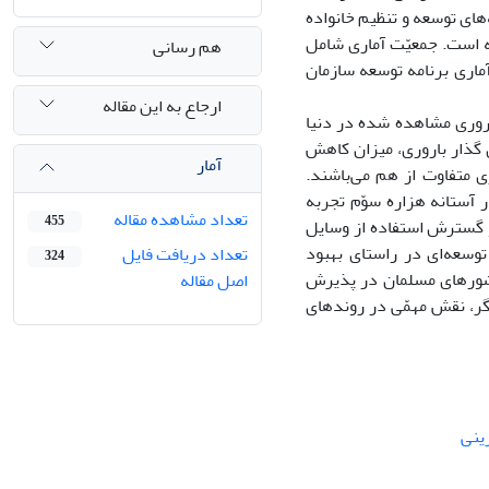
ره 1980ـ2005 و بررسى نقش برنامه‌هاى توسعه و تنظیم خانواده
یه است. جمعیّت آمارى شامل
هم رسانی
ه‌هاى آمارى برنامه توسعه سازمان
ارجاع به این مقاله
رورى مشاهده شده در دنیا
ى گذار بارورى، میزان کاهش
آمار
 متفاوت از هم مى‌باشند.
آستانه هزاره سوّم تجربه
تعداد مشاهده مقاله
455
 گسترش استفاده از وسایل
وسعه‌اى در راستاى بهبود
تعداد دریافت فایل
324
شورهاى مسلمان در پذیرش
اصل مقاله
یگر، نقش مهمّى در روندهاى
ینى