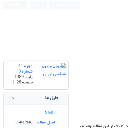
ورود به سامانه
ثبت نام
English
دوره 11،
شماره 3
پاییز 1389
صفحه
1-26
فایل ها
XML
اصل مقاله
443.76 K
. هدف از این مقاله توصیف