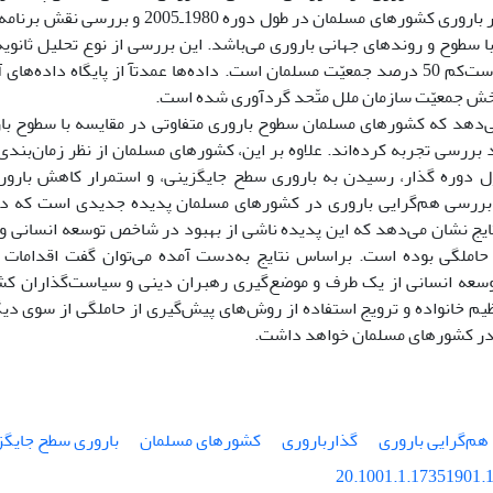
تفاوت در گذار بارورى کشورهاى مسلمان در طول دو
ا سطوح و روندهاى جهانى بارورى مى‌باشد. این بررسى از نوع تحلیل ثانو
33 کشور با دست‌کم 50 درصد جمعیّت مسلمان است. داده‌ها عمدتآ از پایگاه داد
بخش جمعیّت سازمان ملل متّحد گردآورى شده است.
ى‌دهد که کشورهاى مسلمان سطوح بارورى متفاوتى در مقایسه با سطوح با
 بررسى تجربه کرده‌اند. علاوه بر این، کشورهاى مسلمان از نظر زمان‌بند
ل دوره گذار، رسیدن به بارورى سطح جایگزینى، و استمرار کاهش بارورى
ررسى هم‌گرایى بارورى در کشورهاى مسلمان پدیده جدیدى است که در 
یج نشان مى‌دهد که این پدیده ناشى از بهبود در شاخص توسعه انسانى و
حاملگى بوده است. براساس نتایج به‌دست آمده مى‌توان گفت اقدامات ت
سعه انسانى از یک طرف و موضع‌گیرى رهبران دینى و سیاست‌گذاران ک
ظیم خانواده و ترویج استفاده از روش‌هاى پیش‌گیرى از حاملگى از سوى د
 در کشورهاى مسلمان خواهد داشت.
هم‌گرایى بارورى
گذاربارورى
کشورهاى مسلمان
بارورى سطح جایگز
20.1001.1.17351901.1