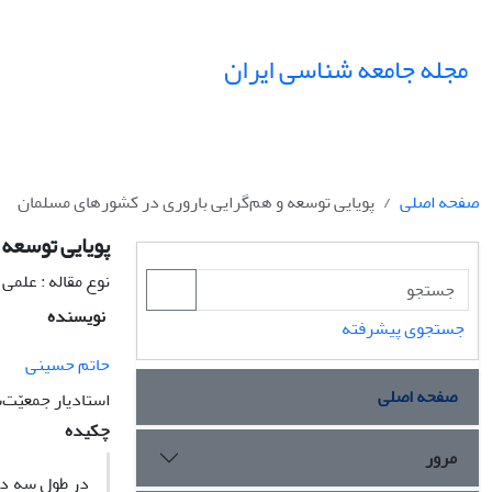
مجله جامعه شناسی ایران
صفحه اصلی
پویایى توسعه و هم‌گرایى بارورى در کشورهاى مسلمان
پویایى توسعه 
نوع مقاله : علمی
نویسنده
جستجوی پیشرفته
حاتم حسینى
صفحه اصلی
استادیار جمعیّت‌
چکیده
مرور
در طول سه ده