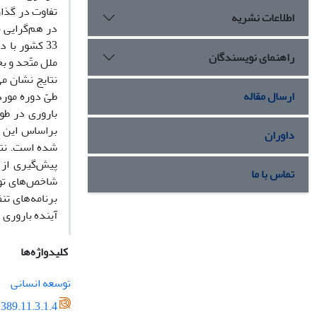
اطلاعات نشریه
در هم‌گرایى ب
راهنمای نویسندگان
ملل متّحد و 
نتایج نشان م
ارسال مقاله
طىّ دوره مورد
بارورى در طو
براساس این ب
داوران
شده است. نتا
پیش‌گیرى از 
تماس با ما
شاخص‌هاى تو
برنامه‌هاى تن
آینده بارورى
کلیدواژه‌ها
توسعه انسانى
389.11.3.1.4