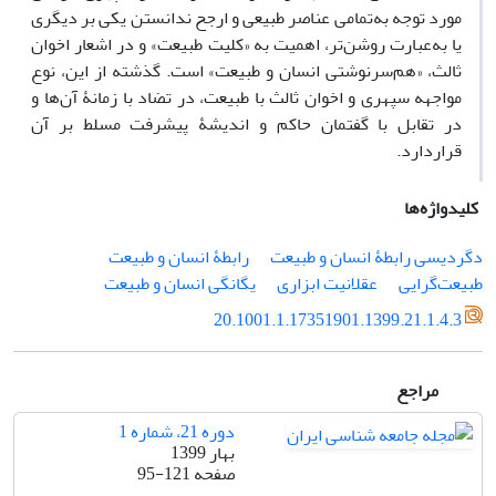
مورد توجه به‌تمامی عناصر طبیعی و ارجح ‌ندانستن یکی بر دیگری
یا به‌عبارت روشن‌تر، اهمیت به «کلیت طبیعت» و در اشعار اخوان
ثالث، «هم‌سرنوشتی انسان و طبیعت» است. گذشته از این، نوع
مواجهه سپهری و اخوان ثالث با طبیعت، در تضاد با زمانۀ آن‌ها و
در تقابل با گفتمان حاکم و اندیشۀ پیشرفت مسلط بر آن
قراردارد.
کلیدواژه‌ها
دگردیسی رابطۀ انسان و طبیعت
رابطۀ انسان و طبیعت
طبیعت‌گرایی
عقلانیت ابزاری
یگانگی انسان و طبیعت
20.1001.1.17351901.1399.21.1.4.3
مراجع
دوره 21، شماره 1
بهار 1399
صفحه
95-121