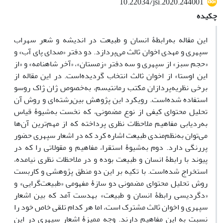
10.22034/jsi.2020.244001
چکیده
این مقاله به‌رابطۀ انسان و طبیعت در اندیشه و شعر سهراب
سپهری و مهدی اخوان ثالث می‌پردازد. دو دفتر «صدای پای آب» و
«حجم سبز» از سپهری و سه دفتر «زمستان»، «آخر شاهنامه» و «از
این اوستا» از اخوان ثالث انتخاب گردیده‌است. در این مقاله از
برخی نظریه‌پردازان مکتب رمانتیسم، به‌خصوص ژان ژاک روسو
استفاده شده‌است. رویکرد این پژوهش بین‌رشته‌ای و روش آن
تحلیل محتوای کیفی از نوع مضمونی، که نخست به‌شیوۀ قیاس
به‌ردیابی مفاهیم ملاحظات نظری پرداخته که از مهم‌ترین آن‌ها
می‌توان به‌نظم‌مندی طبیعت اشاره کرد که در اشعار سپهری حضور
پررنگی دارد. دوم به‌شیوۀ استقرا، مفاهیم و مقولاتی را که در
پیوند با رابطۀ انسان و طبیعت بوده و در ملاحظات نظری نیامده،
استخراج شده‌است. با تکیه بر این دو منطق پژوهشی و کاربست
روش تحلیل محتوای مضمونی دو سازۀ مفهومی «طبیعت‌گرایی» و
«دگردیسی رابطۀ انسان و طبیعت» به­دست آمد که بین اشعار
سپهری و اخوان ثالث مشترک است، اما هر کدام تلقی خاص خود را
نسبت به این مفاهیم دارند. وجه ممیزۀ اشعار سپهری در این