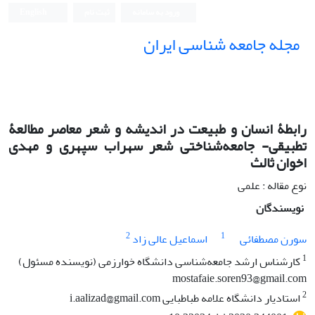
ورود به سامانه
ثبت نام
English
مجله جامعه شناسی ایران
رابطۀ انسان و طبیعت در اندیشه و شعر معاصر مطالعۀ
تطبیقی- جامعه‌شناختی شعر سهراب سپهری و مهدی
اخوان ثالث
نوع مقاله : علمی
نویسندگان
2
1
سورن مصطفائی
اسماعیل عالی زاد
1
کارشناس ارشد جامعه‌شناسی دانشگاه خوارزمی (نویسنده مسئول)
mostafaie.soren93@gmail.com
2
استادیار دانشگاه علامه طباطبایی i.aalizad@gmail.com