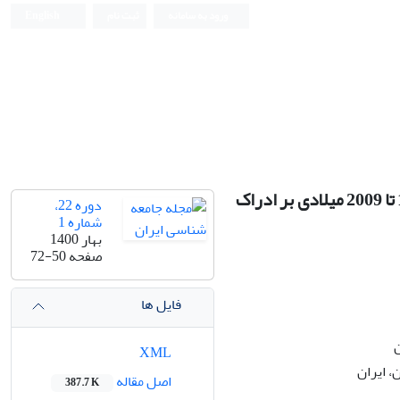
ورود به سامانه
ثبت نام
English
مطالعه نقش مستقیم و غیر مستقیم باسوادی بزرگ‌سالان دوره زمانی 1970 تا 2009 میلادی بر ادراک
دوره 22،
شماره 1
بهار 1400
صفحه
72-50
فایل ها
ن
XML
، ایران
اصل مقاله
387.7 K