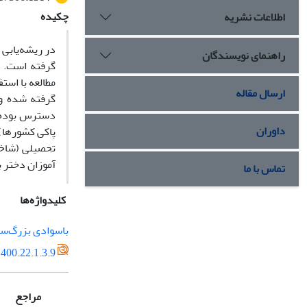
چکیده
اطلاعات نشریه
در ریشه‌یابی
راهنمای نویسندگان
گرفته است. ه
ارسال مقاله
دسترس بوده م
داوران
پاکی کشورها) 
تحصیلی (شاخ
آموزان دختر 
تماس با ما
کلیدواژه‌ها
باسوادی بزرگ‌سا
400.22.1.3.9
مراجع