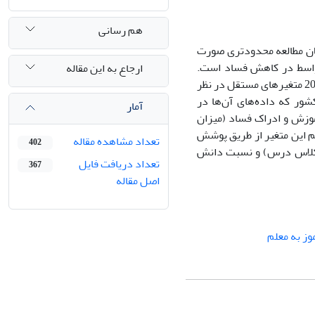
هم رسانی
لان مطالعه محدودتری صورت
 واسط در کاهش فساد است.
ارجاع به این مقاله
مطالعه با استفاده از داده‌های بین‌المللی انجام شده است. میانگین دوره زمانی 1970 تا 2009 متغیرهای مستقل در نظر
شده و ارتباط آن‌ها با ادراک فساد در دوره زمانی 2012 تا 2018 در بین 180 کشور که داده‌های آن‌ها در
آمار
زش‌ و ادراک فساد (میزان
یم این متغیر از طریق پوشش
تعداد مشاهده مقاله
402
کلاس درس) و نسبت دانش
تعداد دریافت فایل
367
اصل مقاله
ز به معلم