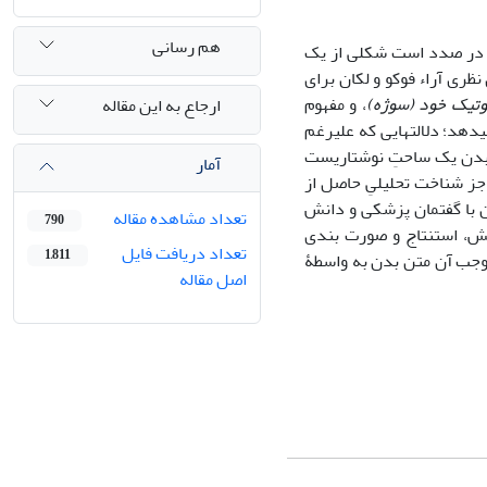
هم رسانی
ه در صدد است شکلی از یک
نظری آراء فوکو و لکان برای
تیک خود (سوژه)
، و مفهوم
ارجاع به این مقاله
­دهد؛ دلالت­هایی که علیرغم
، بدن یک ساحتِ نوشتاری­ست
آمار
جز شناخت تحلیلیِ حاصل از
 با گفتمان پزشکی و دانش
تعداد مشاهده مقاله
790
ش، استنتاج و صورت ­بندی
تعداد دریافت فایل
1,811
وجب آن متن بدن به­ واسطۀ
اصل مقاله