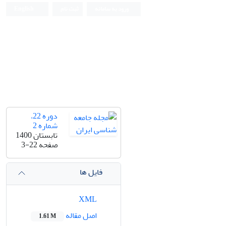
ورود به سامانه
ثبت نام
English
دوره 22،
شماره 2
تابستان 1400
صفحه
3-22
فایل ها
XML
اصل مقاله
1.61 M