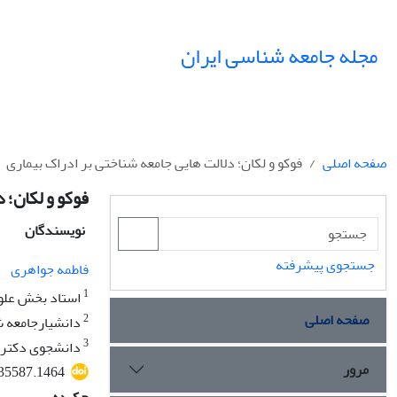
مجله جامعه شناسی ایران
صفحه اصلی
فوکو و لکان؛ دلالت هایی جامعه شناختی بر ادراک بیماری
فوکو و لکان؛ 
نویسندگان
جستجوی پیشرفته
فاطمه جواهری
1
استاد بخش علوم
صفحه اصلی
2
دانشیارجامعه ش
3
دانشجوی دکتری 
مرور
535587.1464