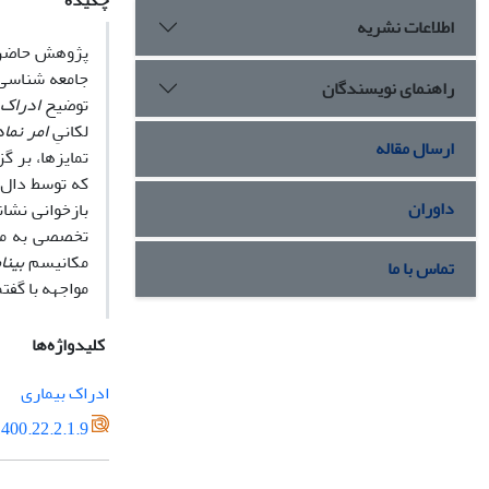
چکیده
اطلاعات نشریه
پژوهش حاضر ق
جامعه ­شناسی 
راهنمای نویسندگان
توضیح
ادراک 
لکانیِ
امر نما
ارسال مقاله
تمایزها، بر گ
که توسط دال­
داوران
بازخوانی نشا
تخصصی به مثا
مکانیسم
بینا
تماس با ما
مواجهه با گفت
کلیدواژه‌ها
ادراک بیماری
400.22.2.1.9