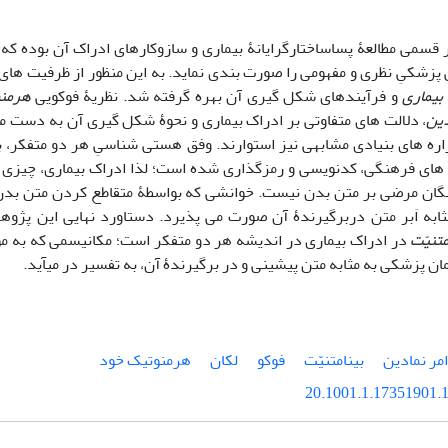
سمی مطالعۀ پساساختارگرایانۀ بیماری و سازوکارهای ادراک آن بوده ک
پزشکیِ نظری و مفهومی را صورت­ بندی نماید. به این منظور از ظرفیت­ های 
بیماری
و فرآیندهای شکل ­گیری آن بهره گرفته شد. نظریۀ فوکویی
هرمنو
دین
، دلالت­ های متفاوتی بر ادراک بیماری و نحوۀ شکل­ گیری آن به ­دست می
زاره ­های بنیادی مشابهی نیز استوارند. وفق هستی­ شناسیِ هر دو متفکر
 های فرهنگی، کدنویسی و رمزگذاری شده است؛ لذا ادراک بیماری، چیزی 
نگان مرضی بر متن بدن نیست. خوانشی که بواسطۀ متقاطع کردن متن بدن
به اَبر متن دربرگیرندۀ آن صورت می ­پذیرد. دستاورد نهایی این پژوه
متنیّت
در ادراک بیماری در اندیشه هر دو متفکر است؛ مکانیسمی که به م
مان پزشکی به ­مثابه متن پیشینی و در برگیرندۀ آن، به تفسیر در می­آید.
امر نمادین
بینامتنیّت
فوکو
لکان
هرمنوتیک خود
20.1001.1.17351901.1