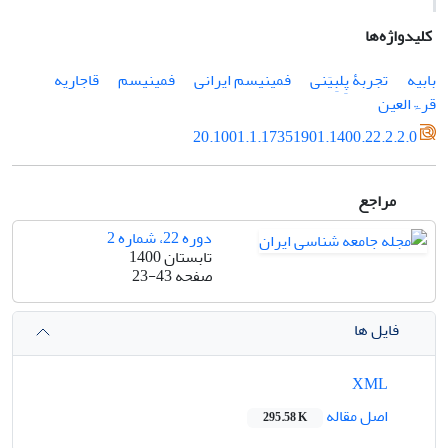
کلیدواژه‌ها
بابیه
تجربۀ پِلبِیَنی
فمینیسم ایرانی
فمینیسم
قاجاریه
قرۃالعین
20.1001.1.17351901.1400.22.2.2.0
مراجع
دوره 22، شماره 2
تابستان 1400
صفحه
23-43
فایل ها
XML
اصل مقاله
295.58 K