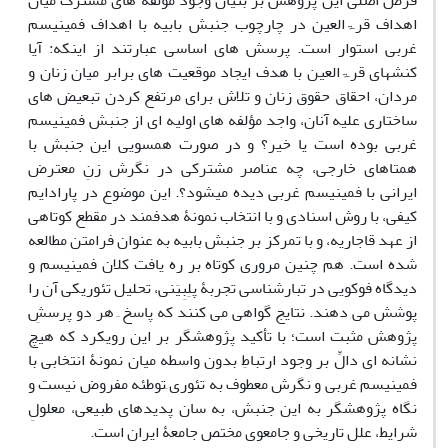
فرض اصلی این پژوهش بر بنیان وجود مؤلفه­ های مشترک میان
اهداف قرۃالعین در چارچوب جنبش بابیه با اهداف فمینیسم
غربی استوار است. پرسش ­های اساسی عبارتند از این­که: آیا
کنش­های قرۃالعین با هدف ایجاد موقعیت ­های برابر میان زنان و
مردان، احقاق حقوق زنان و تلاش برای مرتفع کردن تبعیض­ های
ساختاری علیه آنان، واجد مؤلفه ­های اولیه­ ای از جنبش فمینیسم
غربی بوده است یا خیر؟ و در صورت هم­سویی این جنبش با
همتاهای خارجی، چه عناصر مشترکی در نگرش زنِ معترض
ایرانی با فمینیسم غربی دیده می­شود؟. این موضوع در پارادایم
کیفی، با روش اسنادی و با انتخاب نمونۀ هدفمند در مقطع کوتاهی
از عهد قاجاریه، و با تمرکز بر جنبش بابیه به عنوان فرامتن مطالعه
شده است. هم چنین مروری کوتاه بر ره یافت کلان فمینیسم و
دیدگاه فوکویی در تبارشناسی تجربۀ پلِبِیَنی، تحلیل تئوریکی آن را
پوشش می­ دهند. نتایج گواهی می­ کنند که پاسخ ِ هر دو پرسشِ
پژوهش مثبت است؛ با تأکید پژوهشگر بر این رویکرد که هیچ
نشانه ­ای ­دالِّ بر وجود ارتباطِ بدون واسطه میان نمونۀ انتخابی با
فمینیسم غربی و نگرش معطوف به تئوری ِتوطئه مفروض نیست و
نگاه پژوهشگر به این جنبش، به سان پدیده­ای طبیعی، معلولِ
شرایط، علل تاریخی و جامعوی مختص جامعۀ ایران است.