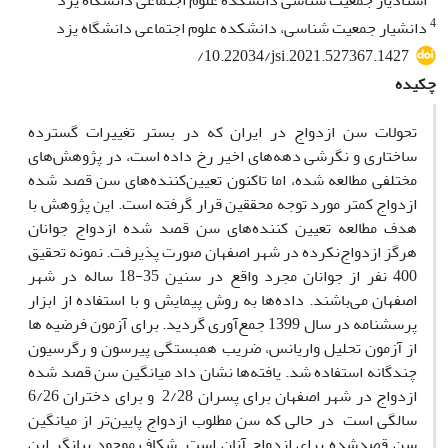
استادیار جمعیت شناسی دانشکده علوم اجتماعی دانشگاه یزد
4
دانشیار جمعیت شناسی، دانشکده علوم اجتماعی دانشگاه یزد
/10.22034/jsi.2021.527367.1427
چکیده
تحولات سن ازدواج در ایران که در بستر تغییرات گسترده
ساختاری و نگرشی دهه‌های اخیر رخ داده است، در پژوهش‌های
مختلفی مطالعه شده، اما تاکنون تعیین‌کننده‌های سن قصد شده
ازدواج کمتر مورد توجه محققین قرار گرفته است. این پژوهش با
هدف مطالعه تعیین کننده‌های سن قصد شده ازدواج جوانان
هرگز ازدواج‌نکرده در شهر اصفهان صورت پذیرفت. نمونه تحقیق
400 نفر از جوانان مجرد واقع در سنین 35-18 ساله در شهر
اصفهان می‌باشند. داده‌ها به روش پیمایش و با استفاده از ابزار
پرسشنامه در سال 1399 جمع‌آوری گردید. برای آزمون فرضیه­ ها
از آزمون تحلیل واریانس، ضریب همبستگی پیرسون و رگرسیون
چندگانه استفاده شد. یافته‌ها نشان داد میانگین سن قصد شده
ازدواج در شهر اصفهان برای پسران 2/28 و برای دختران 6/26
سالگی است در حالی که سن مطلوب ازدواج پایین‌تر از میانگین
سن قصدشده برای ازدواج آنان است. شکاف موجود بیانگر این