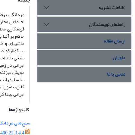
چکیده
اطلاعات نشریه
مردانگی به­ع
اجتماعی مجازی
راهنمای نویسندگان
قوم­نگاری مجا
حاکم بر آن­ه
ارسال مقاله
حاشیه­ای و خ
بریکولاژگونه
داوران
سنتی با عناص
ایرانی در زم
خویش می­زنند.
تماس با ما
سلسله­مراتب می
کلان، بصورت ق
ایرانی پیدا کر
کلیدواژه‌ها
سنخ‌های مردانگ
400.22.3.4.4