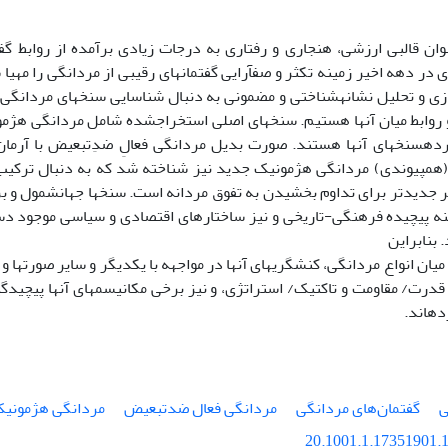
نوان قالبی ارزشی، هنجاری و رفتاری به درجات زیادی برآمده از روابط گ
 در دهه اخیر زمینه تکثر و صف­آرایی گفتمان­های رقیبی از مردانگی را مهیا
زی و تحلیل نشانه­شناختی و مضمونی به دنبال شناسایی سنخ­های مردانگی 
ا و روابط میان آن­ها هستیم. سنخ­های اصلی استخراج­شده شامل مردانگی ه
رده­سنخ­های آن­ها هستند. صورت بدیل مردانگی فعالِ ضدِ­تبعیض با آر
 (هم­پیوندی) مردانگی هژمونیک جدید نیز شناخته شد که به دنبال ترکی
ر جدیدتر برای تداوم بخشیدن به تفوق مردانه است. سنخ­ها جهانشمول و بر
ینه پیچیده فرهنگی-تاریخی و نیز ساختارهای اقتصادی و سیاسی موجود د
 بنابراین
ان انواع مردانگی، کنشگری­های آن­ها در مواجهه با یکدیگر و سایر صورت­ها و 
درت/ مقاومت و تاکتیک/ استراتژی، و نیز برخی مکانیسم­های آن­ها پیچیدگ
ده­اند.
ی
گفتمان‌های مردانگی
مردانگی فعال ضد‌تبعیض
مردانگی هژمونی
20.1001.1.17351901.1