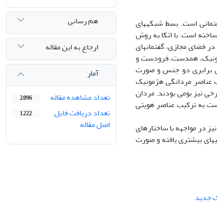
هم رسانی
فتمانی است. بسط شبکه­های
 ساخته است. با اتکا به روش
در فضای مجازی، گفتمان­های
ارجاع به این مقاله
ژمونیک، هم­دست، فرودست و
مان برابری دو جنس و صورت
آمار
ب عناصر مردانگی هژمونیک
خی نیز بومی بودند. مردان
تعداد مشاهده مقاله
2,096
ست به ترکیب عناصر هویتی
تعداد دریافت فایل
1,222
اصل مقاله
نیز در مواجهه با ساختارهای
ی­های بیشتری یافته و صورت
ک جدید