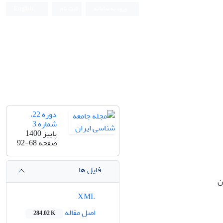
ورود به سامانه
ثبت نام
English
دوره 22،
شماره 3
پاییز 1400
صفحه
92-68
فایل ها
ن
XML
اصل مقاله
284.02 K