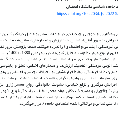
 جامعه شناسی دانشگاه اصفهان
https://doi.org/10.22034/jsi.2022.
ی، واقعیتی چندوجهی-چندبعدی در جامعه انسانی و حاصل دیالکتیک بین ع
انحرافی به ظهور آفتی اجتماعی علیه ارزش و هنجارهای انسانی شده است. جام
ی (فرهنگی، اجتماعی و اقتصادی) را تجربه می‌کند. هدف پژوهش مرور نظام
ش تمام شمار و تعمدی غیر احتمالی است. نتایج نشان می‌دهد که گونه‌
. آنومی فرهنگی (تضعیف ارزش‌ها و هنجارهای اخلاقی؛ تملق و چاپلوسی؛
منفی؛ تضاد فرهنگی، روابط فرازناشویی و انحرافات جنسی، احساس بی‌هویت
 (بی‌سازمانی اجتماعی؛ رواج فردگرایی، ناامیدی اجتماعی؛ افت سرمایه اج
افزایش درگیری و نزاع خیابانی؛ خشونت خانوادگی، رواج همسرآزاری؛ مزا
ایش قاچاقچیان و مصرف‌کنندگان مواد مخدر؛ تخلفات رانندگی) و ج. آنومی 
 کالاها؛ فضای نامساعد کسب‌وکار، بحران امنیت شغلی، افزایش فشار اقتصاد
ناامنی غذایی و بی‌ثباتی آینده اقتصادی جامعه)، قرار می‌گیرند.