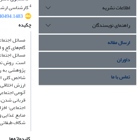
4
کارشناسی ارشد
اطلاعات نشریه
540494.1483
چکیده
راهنمای نویسندگان
مسائل اجتماع
ارسال مقاله
گام‌های کج و 
مسائل اجتماع
داوران
پژوهشی به رو
تماس با ما
شاخص کلی الف
ارزش اخلاقی 
آنومی اجتماعی
قربانی شدن، 
اجتماعی؛ افز
منابع غذایی و
شکاف طبقاتی؛ 
کلیدواژه‌ها