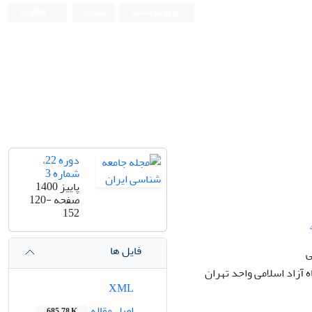
ورود به سامانه
ثبت نام
English
دوره 22،
شماره 3
پاییز 1400
صفحه
120-
152
فایل ها
ی
آزاد اسلامی واحد تهران
XML
اصل مقاله
685.78 K