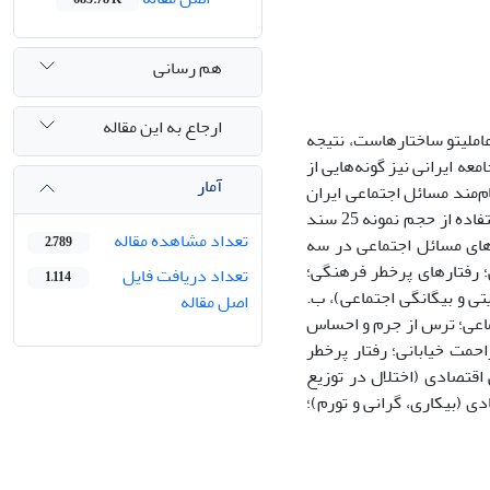
هم رسانی
ارجاع به این مقاله
املیتو ساختارهاست، نتیجه
عه ایرانی نیز گونه‌هایی از
آمار
‌مند مسائل اجتماعی ایران
است. روش تحقیق از نوع مرور نظام‌مند (تحلیل ثانویه)، دربازه زمانی 1380 تا 1400 با استفاده از حجم نمونه 25 سند
تعداد مشاهده مقاله
های مسائل اجتماعی در سه
2,789
 رفتارهای پرخطر فرهنگی؛
تعداد دریافت فایل
1,114
ی و بیگانگی اجتماعی)، ب.
اصل مقاله
تماعی؛ ترس از جرم و احساس
حمت خیابانی؛ رفتار پرخطر
اقتصادی (اختلال در توزیع
ی (بیکاری، گرانی و تورم)؛