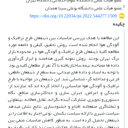
عضو هیات علمی دانشکده علوم اجتماعی دانشگاه تهران
3
عضو هیأت علمی دانشگاه بوعلی سینا همدان
https://doi.org/10.22034/jsi.2022.544277.1509
چکیده
این مطالعه با هدف بررسی مناسبات بین ذینفعان طرح ترافیک و
آلودگی هوا انجام شده است. روش تحقیق، کیفی و جامعه مورد
مطالعه کلیة ذینفعان طرح ترافیک و آلودگی هوا در محدوده بازار
بزگ تهران بودند. روش نمونه گیری هدفمند و ابزار گردآوری
داده ها مصاحبه نیمه ساختاریافته با 25 نفر از مطلعان کلیدی بود.
با توجه به اسناد و داده های میدانی، سه سطح از ذینفعان «قطعی،
فرعی و مداخله گر» شناسایی شد. این ذینفعان در مواجهه با طرح
ترافیک و آلودگی هوا مناسباتی را اتخاذ کرده اند که عبارتند از:
نادیدگی و اعراض، جبران سازی و حداکثرسازی منافع، نگاه
دستوری و تجویزی، مشارکت آینده نگرانه، تقابل فعالانه، بیتفاوتی
و تماشاگری منفعلانه، اقناع و خشنودسازی. نتایج نشان میدهد
سیاست شهری با ارائه سیاست یکسان، نوعی اجبار به اطاعت را بر
ذینفعان تحمیل کرده است. به منظور کاهش مناسبات منفی بین
ذینفعان، باید به احیاء ساختار محلهای دست زد تا از این طریق به