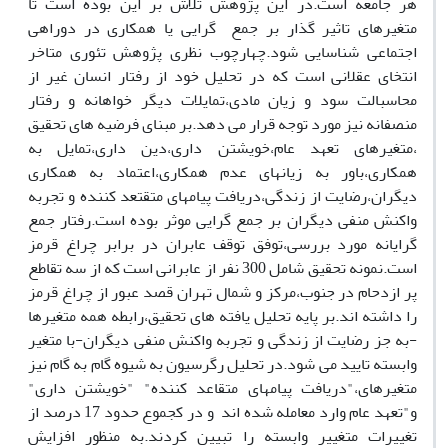
هر جامعه است.در این پژوهش تلاش بر این بوده است تا
متغیرهای تاثیر گذار بر جمع گرایی یا همکاری در دوراهی
اجتماعی شناسایی شود.چهارچوب نظری پژوهش تئوری متاخر
انتخای عقلانی است که در تحلیل خود از رفتار انسان غیر از
محاسبالت سود و زیان مادی،تمایلات دیگر خواهانه و رفتار
منصفانه نیز مورد توجه قرار می دهد.بر مبنای فرضیه های تحقیق
،متغیرهای تعهد عام،خویشتن داری،دین داری،تمایل به
همکاری،باور به زیانهای عدم همکاری،اعتماد به همکاری
دیگران،رضایت از زندگی،دریافت پیامهای متقتعد کننده و تجربه
واکنش منفی دیگران بر جمع گرایی موثر بوده است.رفتار جمع
گرایانه مورد بررسی،توفق توقف عابران در برابر چراغ قرمز
است.نمونه تحقیق شامل 300 نفر از عابرانی است که از سه تقاطع
پر ازدحام در جنوب،مرکز و شمال تهران قصد عبور از چراغ قرمز
را داشته اند.بر پایه تحلیل یافته های تحقیق،رابطه همه متغیرها
-به جز رضایت از زندگی و تجربه واکنش منفی دیگران-با متغیر
وابسته تایید می شود.در تحلیل رگرسیون به شیوه گام به گام نیز
متغیرهای،"دریافت پیامهای متقاعد کننده" "خویشتن داری"
و"تعهد عام وارد معامله شده اند و در کجموع حدود 17 درصد از
تغییرات متغییر وابسته را تبیین کردند.به منظور افزایش