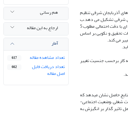
هم رسانی
اهای آذربایجان شرقی تنظیم
اکن در 60 روستای استان آذربایجان شرقی تشکیل می دهد.ب
اساس قواعد تعیین حجم نمونه 240 از جوانان و زنان روستایی به طریق نمونه گیری طبقه ای با دقت احتمالی مطلوب 5
ارجاع به این مقاله
آزمون فرضیات تحقیق و نکویی بر اساس
آمار
بد.
تعداد مشاهده مقاله
617
به کار برحسب جنسیت تغییر
تعداد دریافت فایل
662
اصل مقاله
نتایج حاصل نشان میدهد که
حات شغلی ،وضعیت اجتماعی-
مل تاثیر گذار بر انگیزش به