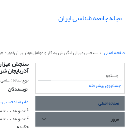
مجله جامعه شناسی ایران
صفحه اصلی
سنجش میزان انگیزش به کار و عوامل موثر بر آن(مورد جوا
سنجش میزان ا
آذربایجان شر
نوع مقاله : علمی
جستجوی پیشرفته
نویسندگان
علیرضا محسنی ت
صفحه اصلی
1
عضو هئیت علمی 
2
عضو هئیت علمی 
مرور
چکیده