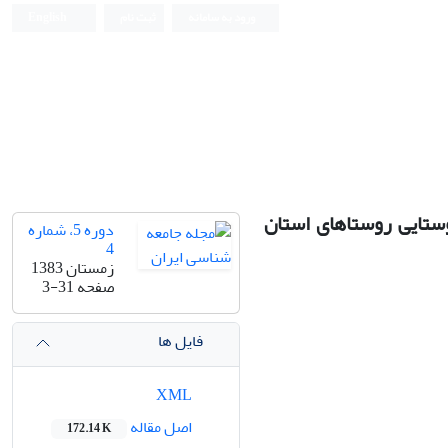
ورود به سامانه
ثبت نام
English
وستایی روستاهای استان
دوره 5، شماره
4
زمستان 1383
صفحه
3-31
فایل ها
XML
اصل مقاله
172.14 K