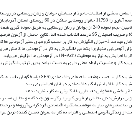
 اساس بخشی از اطلاعات ماخوذ از پیمایش جوانان و زنان روستایی در روست
یافته است جامعه آماری را 11798 خانوار روستایی س
درصد(d=0.05( و ضریب اطمینان 95 درصد انتخاب شده اند .نتایج حاصل از 
ر حسب گروههای سنی آزمودنی ها تغییر می کند.
زان آنومی(بی هنجاری اجتماعی)،انگیزش به کار در آزمودنی ها کاهش می یا
 به نیاز به موفقیت (N-Ach) در آزمودنی ها افزایش می یابد.
ش به کار و جنسیت رابطه معنی داری به دست نیامد.بدین ترتیب انگیزش 
کار بر حسب وضعیت اجتماعی-اقتصادی(SES) پاسخگویان تغییر میکند.
ش به کار با افزایش انگیزه اقتصادی در آنان افزایش می یابد.
ثر بخشی همخوانی معناداری با انگیزش به کار نشان میدهد.
یکویی برازش مدل تحلیلی از طریق کاربرد رگرسیون چندگانه و تحلیل مسیر 
بتا متغیرهای نیاز به موفقیت،انگیزه اقتصادی،فردگرایی،آرزوها و ترجی
 از زندگی،آنومی اجتماعی و التزام به کار به عنوان تعیین کننده ترین عوا