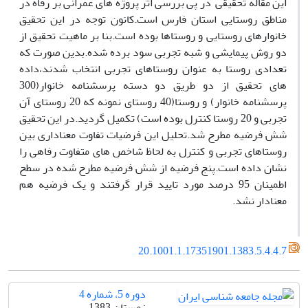
این مقاله تحقیقی در پی بررسی اثر پروژه های عمرانی بر رفاه در
مناطق روستایی استان فارس است.کانون توجه در این تحقیق
خانوارهای روستایی و روستاها بوده است.بنا بر ماهیت تحقیق از
دو روش پیمایشی و شبه تجربی سود برده شده.بدین صورت که
تعدادی روستا به عنوان روستاهای تجربی انتخاب شدند،داده
های تحقیق از دو طریق دو دسته پرسشنامه خانوار(300
پرسشنامه خانوار) و روستا(40 روستای نمونه که 20 روستای آن
تجربی و 20 روستا کنترل بوده است) تکمیل گردید.در این تحقیق
شش فرضیه مطرح شد.تحلیل این فرضیات تفاوت معناداری بین
روستاهای تجربی و کنترل به لحاظ شاخص های متفاوت رفاهی را
نشان داده است.پنج فرضیه از شش فرضیه مطرح شده در سطح
اطمینان 95 درصد مورد تایید قرار گرفتند و یک فرضیه هم
معنادار نشد.
20.1001.1.17351901.1383.5.4.4.7
دوره 5، شماره 4
زمستان 1383