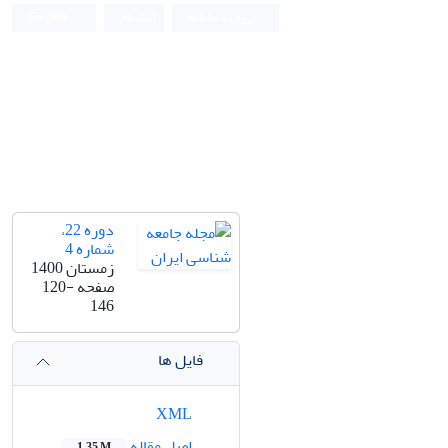
ورود به سامانه
ثبت نام
English
دوره 22،
شماره 4
زمستان 1400
صفحه
120-
146
فایل ها
XML
اصل مقاله
1.35 M