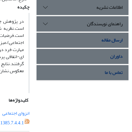
چکیده
اطلاعات نشریه
در پژوهش جار
راهنمای نویسندگان
است.نظریه ش
است.فرضیات پ
ارسال مقاله
اجتماعی)،میز
داوران
ای-اتفاقی پر
گرفتند.نتایج 
معکوس نشان م
تماس با ما
کلیدواژه‌ها
انزوای اجتماعی
1385.7.4.4.1