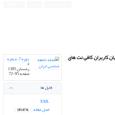
ورود به سامانه
ثبت نام
English
یان کاربران کافی نت های
دوره 7، شماره
4
زمستان 1385
صفحه
72-95
فایل ها
XML
اصل مقاله
185.07 K