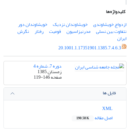
کلیدواژه‌ها
ازدواج خویشاوندی
خویشاوندان نزدیک
خویشاوندان دور
نتفاوت بین نسلی
مدرنیزاسیون
قومیت
رفتار
نگرش
ایران
20.1001.1.17351901.1385.7.4.6.3
دوره 7، شماره 4
زمستان 1385
صفحه
119-146
فایل ها
XML
اصل مقاله
190.58 K