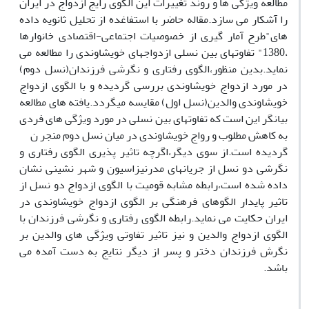
مطالعه ویژگی ها و روند تغییرات این الگوی رایج ازدواج در ایران
را آشکار می سازد.مقاله حاضر با استفاغده از تحلیل ثانویه داده
های"طرح آمار گیری از خصوصیات اجتماعی-اقتصادی خانوارها
،1380" تفاوتهای بین نسلی ازدواجهای خویشاوندی را مطالعه می
نماید.بدین منظور،الگوی رفتاری و نگرشی فرزندان(نسل دوم)
در مورد ازدواج خویشاوندی بررسی گردیده و با الگوی ازدواج
خویشاوندی والدین(نسل اول) مقایسه میگردد.یافته های مطالعه
بیانگر این است که تفاوتهای بین نسلی در مورد ویژگی های فردی
به کاهش مطلوب و رواج خویشاوندی در میان نسل دوم منجر ن
گردیده است.از سوی دیگر،اگرچه تاثیر پذیری الگوی رفتاری و
نگرشی دو نسل از جریانهای مدرنیزاسیون و شهر نشینی نشان
داده شده است،رابطه مشابه قومیت با الگوی ازدواج دو نسل از
تاثیر پایدار الگوهای فرهنگی بر الگوی ازدواج خویشاوندی در
ایران حکایت می نماید.رابطه الگوی رفتاری و نگرشی فرزندان با
الگوی ازدواج والدین و نیز تاثیر تفاوتی ویژگی های والدین بر
نگرش فرزندان دختر و پسر از دیگر نتایج به دست آمده می
باشد.