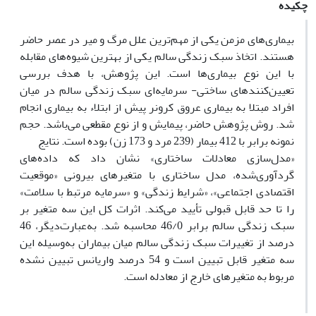
چکیده
بیماری‌های مزمن یکی از مهم‌ترین علل مرگ و میر در عصر حاضر
هستند. اتخاذ سبک زندگی سالم یکی از بهترین شیوه‌های مقابله
با این نوع بیماری‌ها است. این پژوهش، با هدف بررسی
تعیین‌کنندهای ساختی- سرمایه‌ای سبک زندگی سالم در میان
افراد مبتلا به بیماری عروق کرونر پیش از ابتلاء به بیماری انجام
شد. روش پژوهش حاضر، پیمایش و از نوع مقطعی می‌باشد. حجم
نمونه برابر با 412 بیمار (239 مرد و 173 زن) بوده است. نتایج
«مدل‌سازی معادلات ساختاری» نشان داد که داده‌های
گردآوری‌شده، مدل ساختاری با متغیرهای بیرونی «موقعیت
اقتصادی اجتماعی»، «شرایط زندگی» و «سرمایه مرتبط با سلامت»
را تا حد قابل قبولی تأیید می‌کند. اثرات کل این سه متغیر بر
سبک زندگی سالم برابر 46/0 محاسبه شد. به‌عبارت‌دیگر، 46
درصد از تغییرات سبک زندگی سالم میان بیماران به‌وسیله این
سه متغیر قابل تبیین است و 54 درصد واریانس تبیین نشده
مربوط به متغیرهای خارج از معادله است.