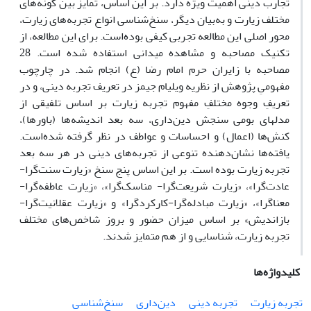
تجارب دینی اهمیت ویژه دارد. بر این اساس، تمایز بین گونه‌های
مختلف زیارت و به‌بیان دیگر، سنخ‌شناسی انواع تجربه‌های زیارت،
محور اصلی این مطالعه تجربی کیفی بوده‌است. برای این مطالعه، از
تکنیک مصاحبه و مشاهده میدانی استفاده شده است. 28
مصاحبه با زایران حرم امام رضا (ع) انجام شد. در چارچوب
مفهومیِ پژوهش از نظریه‌ ویلیام جیمز در تعریف تجربه دینی، و در
تعریفِ وجوه مختلفِ مفهوم تجربه زیارت بر اساس تلفیقی از
مدلهای بومی سنجش دین‌داری، سه بعد اندیشه‌ها (باورها)،
کنش‌ها (اعمال) و احساسات و عواطف در نظر گرفته شده‌است.
یافته‌ها نشان‌دهنده تنوعی از تجربه‌های دینی در هر سه بعد
تجربه زیارت بوده است. بر این اساس پنج سنخ «زیارت سنت‌گرا-
عادت‌گرا»، «زیارت شریعت‌گرا- مناسک‌گرا»، «زیارت عاطفه‌گرا-
معناگرا»، «زیارت مبادله‌گرا-کارکردگرا» و «زیارت عقلانیت‌گرا-
بازاندیش» بر اساس میزان حضور و بروز شاخص‌های مختلف
تجربه زیارت، شناسایی و از هم متمایز شدند.
کلیدواژه‌ها
تجربه زیارت
تجربه دینی
دین‌داری
سنخ‌شناسی