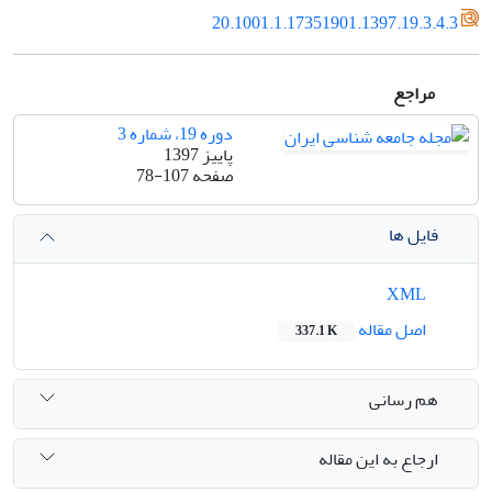
20.1001.1.17351901.1397.19.3.4.3
مراجع
دوره 19، شماره 3
پاییز 1397
صفحه
78-107
فایل ها
XML
اصل مقاله
337.1 K
هم رسانی
ارجاع به این مقاله