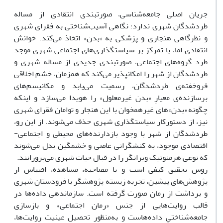
جریان اصلی جامعه‌شناسی، صورتبندی انتقادی از مساله
طردشدگان شهری ندارد؛ نگاهی آسیب‌شناختی به فقرای شهری
و نظرگاهی هنجاری و پزشکی به «بدن» اتخاذ می‌کند. خوانش
انتقادی اما، با تمرکز بر سیاستگذاری‌های اجتماعی شهریِ موجد
طرد گروه‌های اجتماعی، صورتبندی جدیدی از مساله شهری و
طردشدگان از شهر را امکانپذیر می‌کند که همزمان، خشم اخلاقی
فروخفته‌ی طردشدگان، ‌رسمیت می‌یابد و مکانیسم‌های
برسازنده‌ی معیارِ «بدن غیرمعلول» را هویدا می‌سازد و اینکه
چگونه «بدن»‌های غیرهمخوان با این هنجار و توامان فقرای شهری
نیز، از دستورکار سیاستگذاری شهری حذف می‌شوند. از این رو،
طردشدگان از شهر با وجود بازدارنده‌های محیطی و اجتماعی-
اقتصادی موجود، به کنشگرانی عاصی و خشمگین بدل می‌شوند
که نوعی هرمنوتیک ویرانگر را در قبال حیات شهری می‌پرورانند.
روش تحقیق کیفی است و با مصاحبه، مشاهده، اقتباس از
پژوهش‌های پیشین، تجربه زیسته پژوهشگر با فرودستان شهری
و برداشت از رمان صورت گرفته است. سازماندهی داده‌ها در
قالب روایت‌هایی از جنس «رمان اجتماعی» و بازسازی
جامعه‌شناختیِ داده‌هاست و به‌منظور تحصیل عینیت روایت‌ها،