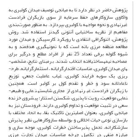
پژوهش حاضر در نظر دارد تا به میانجی توصیف میدان کولبری به
واکاوی سازوکارهای حفظ سرمایه از سوی بازیگران فرادست
غیرنهادی و نحوه مواجهه با کولبری بپردازد. به ‌منظور صورت‌بندی
مفاهیم از نظریه ساخت­یابی آنتونی گیدنز استفاده شد. روش
پژوهش، اتنوگرافی انتقادی با رویکرد کارسپیکن و میدان مورد
مطالعه منطقه مرزی بانه است که با نمونه­گیری هدفمند و به
شیوه گلوله‌ برفی تعداد 25 نفر از افراد مطلع و درگیر برای
مصاحبه نیمه­ساخت­یافته انتخاب ­شدند. برمبنای نتایج، مشخصه­
های میدان کولبری، مناسبات اقتدارگرایانه – استثمارگرایانه، طرح­
ریزی یک سویه فرایند کولبری، غیاب عاملیت جمعی، توزیع
ناعادلانه سود و خطر و تقدم کول بر کولبر است. همچنین
بازیگران فرادست غیرنهادی از مجاری شایسته­نمایی و طبیعی­
نمایی موقعیت، رویت ناپذیری، شکستن استتار؛ پیشروی خزنده
سعی در تثبیت موقعیت و تداوم کولبری دارند. فرودستان نیز به
میانجی کولبری، بعنوان اصلی­ترین تاکتیک بقا، به انحاء مختلف با
بازسازی نوعی حیات اخلاقی و بواسطه سازوکارهایی نظیر پذیرش
سازشکارانه، تحمل پذیرساختن خطرات کولبری، موجه سازی و
مبارزه منفی در تکمیل چرخه مناسبات میدان تجارت مرزی