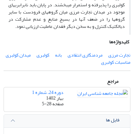
کولبری را پذیرفته و استمرار می­بخشند. در پایان باید نابرابری­های
موجود در میدان تجارت مرزی میان گروه­های فرودست با سایر
گروه­ها را در ضعف آن­ها در بسیج منابع و عدم مشارکت در
دیالکتیک کنترل و به سخن دیگر فقدان عاملیت ارزیابی نمود.
کلیدواژه‌ها
تجارت مرزی
مردم­نگاری انتقادی
بانه
کولبری
میدان کولبری
مناسبات کولبری
مراجع
دوره 24، شماره 1
بهار 1402
صفحه
5-28
فایل ها