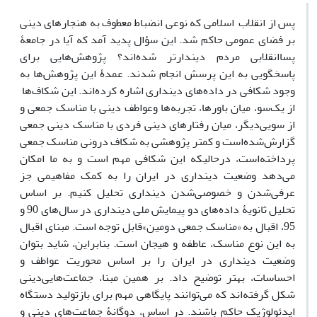
پس از انقلاب اسلامی که نوعی انضباط معطوف به هنجارهای دینی
بر فضای عمومی حاکم شد. این سؤال پدید آمد که آیا در جامعۀ
پساانقلابی مردم دیندارتر شده‌اند؟ پژوهش‌هایی برای
پاسخگویی به این پرسش انجام شدند. عمدۀ این پژوهش‌ها به
وجود شکافی در داده‌های دینداری اشاره کرده‌اند. این شکاف‌ها
از یک‌سو، میان باورها، تجربه‌ها وعواطف دینی با مناسک جمعی و
از سویی‌دیگر، میان رفتارهای دینی فردی با مناسک دینی جمعی
گزارش‌شده‌است و کمتر پژوهشی به شکاف درونی مناسک جمعی
پرداخته‌است، درحالیکه این شکافی مهم است و به ما امکان
می‌دهد وضعیت دینداری در ایران را به کمک مفاهیمی جز
عرفی‌شدن و خصوصی‌شدن دینداری تحلیل کنیم. بر اساس
تحلیل ثانویۀ داده‌های دو پیمایش ملی دینداری در سال‌های 90 و
95، اقبال به «مناسک جمعی دومین»قابل توجه است. مبنای اقبال
به این نوع مناسک، عاطفه و هیجان است. بنابراین، شاید بتوان
وضعیت دینداری در ایران را بر اساس محوریت عواطف و
احساسات، بهتر توضیح داد. بر همین مبنا، جماعت‌هایی‌دینی
شکل گرفته‌اند که می‌توانند پایگاهی مهم برای بازتولید دستگاه
ایدئولوژیک حاکم باشند. در اساس، دوگانۀ جماعت‌های دینی و