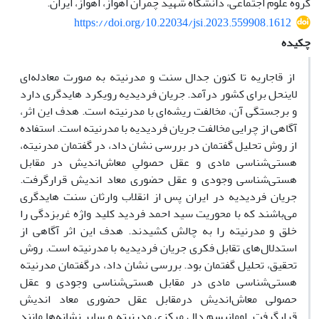
گروه علوم اجتماعی، دانشگاه شهید چمران اهواز، اهواز، ایران.
https://doi.org/10.22034/jsi.2023.559908.1612
چکیده
از قاجاریه تا کنون جدال سنت و مدرنیته به صورت معادله‌ای
لاینحل برای کشور درآمد. جریان فردیدیه رویکرد هایدگری دارد
و برجستگی آن، مخالفت ریشه‌ای با مدرنیته است. هدف این اثر،
آگاهی از چرایی مخالفت جریان فردیدیه با مدرنیته است. استفاده
از روش تحلیل گفتمان در بررسی نشان داد، در گفتمان مدرنیته،
هستی‌شناسی مادی و عقل حصولیِ معاش‌اندیش در مقابل
هستی‌شناسی وجودی و عقل حضوری معاد اندیش قرارگرفت.
جریان فردیدیه در ایران پس از انقلاب وارثان سنت هایدگری
می‌باشند که با محوریت سید احمد فردید کلید واژه غربزدگی را
خلق و مدرنیته را به چالش کشیدند. هدف این اثر آگاهی از
استدلال‌های تقابل فکری جریان فردیدیه با مدرنیته است. روش
تحقیق، تحلیل گفتمان بود. بررسی نشان داد، درگفتمان مدرنیته
هستی‌شناسی مادی در مقابل هستی‌شناسی وجودی و عقل
حصولی معاش‌اندیش درمقابل عقل حضوری معاد اندیش
قرارگرفت. اومانیسم دال مرکزی مدرنیته و سایر نشانه‌ها مانند