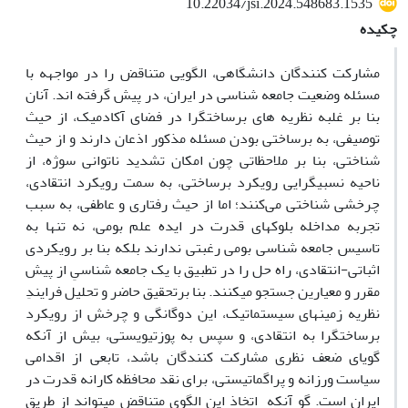
10.22034/jsi.2024.548683.1535
چکیده
مشارکت­ کنندگان دانشگاهی، الگویی متناقض­ را در مواجهه با
مسئله وضعیت جامعه­ شناسی در ایران، در پیش گرفته­ اند. آنان
بنا بر غلبه نظریه ­های برساختگرا در فضای آکادمیک، از حیث
توصیفی، به برساختی بودن مسئله مذکور اذعان دارند و از حیث
شناختی، بنا بر ملاحظاتی چون امکان تشدید ناتوانی سوژه، از
ناحیه­ نسبی­گرایی رویکرد برساختی، به سمت رویکرد انتقادی،
چرخشی شناختی می‌کنند؛ اما از حیث رفتاری و عاطفی، به سبب
تجربه مداخله بلوک­های قدرت در ایده علم بومی، نه تنها به
تاسیس جامعه ­شناسی بومی رغبتی ندارند بلکه بنا بر رویکردی
اثباتی-انتقادی، راه حل را در تطبیق با یک جامعه­ شناسیِ از پیش
­مقرر و معیارین جستجو می­کنند. بنا برتحقیق حاضر و تحلیل فرایندِ
نظریه زمینه­ای سیستماتیک، این دوگانگی و چرخش از رویکرد
برساختگرا به انتقادی، و سپس به پوزتیویستی، بیش از آنکه
گویای ضعف نظری مشارکت­ کنندگان باشد، تابعی از اقدامی
سیاست ­ورزانه و پراگماتیستی، برای نقد محافظه ­کارانه­ قدرت در
ایران است. گو آنکه اتخاذ این الگوی متناقض می­تواند از طریق