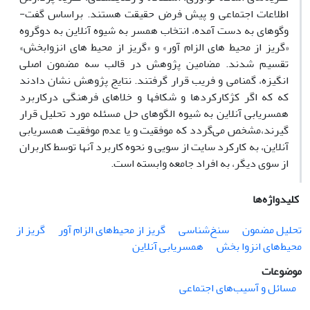
اطلاعات اجتماعی و پیش فرض حقیقت هستند. براساس گفت­
وگوهای به دست آمده، انتخاب همسر به شیوه آنلاین به دوگروه
«گریز از محیط­ های الزام ­آور» و «گریز از محیط­ های انزوابخش»
تقسیم شدند. مضامین پژوهش در قالب سه مضمون اصلی
انگیزه، گمنامی و فریب قرار گرفتند. نتایج پژوهش نشان دادند
که که اگر کژکارکردها و شکاف­ها و خلا‌های فرهنگی درکاربرد
همسریابی آنلاین به شیوه الگوهای حل مسئله مورد تحلیل قرار
گیرند،مشخص می‌گردد که موفقیت و یا عدم موفقیت همسریابی
آنلاین، به کارکرد سایت­­ از سویی و نحوه کاربرد آن­ها توسط کاربران
از سوی دیگر، به افراد جامعه وابسته است.
کلیدواژه‌ها
تحلیل مضمون
سنخ‌شناسی
گریز از محیط‌های الزام آور
گریز از
محیط‌های انزوا بخش
همسریابی آنلاین
موضوعات
مسائل و آسیب‌های اجتماعی