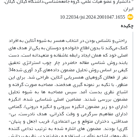
دانشیار و عضو هیأت علمی، گروه جامعه‌شناسی،داشنگاه گیلان، گیلان،
ایران
10.22034/jsi.2024.2001047.1655
چکیده
راحتی و ناشناس بودن در انتخاب همسر به شیوه آنلاین به افراد
کمک می‌کند تا بدون اطلاع خانواده و دوستان به یکی از هدف­ های
اصلی خود که همان ایجاد رابطه عاشقانه و متعهدانه است، دست
یابند.روش شناسی مقاله حاضردر چار چوب استراتژی تحقیق
کیفی بر اساس روش تحلیل مضمون داده‌های گرد آوری شده34
نفر از فعالان گروه­های همسریابی آنلاین، طراحی شد. برای این
منظور، با تکیه بر نمونه­ گیری هدفمند، مصاحبه صورت گرفته و
اشباع نظری بدست آمد. سپس مصاحبه­ ها به شیوه تحلیل
مضمون بررسی شدند. مضامین اصلی شناسایی شده، انگیزه
(دارای دو زیر مضمون انگیزه بیرونی و انگیزه درونی)، گمنامی
(دارای مفاهیم سرگرمی و وقت­ گذرانی، هدف نادرست، بی­
صداقتی، دختران متوقع و بی ­اعتمادی)، فریب (جعل و پنهان­
کاری) بودند. مضمون­ های اشاره شده به ترتیب تداعی­ کننده
نظریه‌های اشاعه نوآوری، استفاده و رضایتمندی، نظریه پردازش