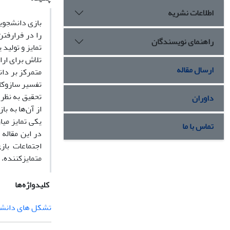
اطلاعات نشریه
بازی دانشجویا
را در فرارفتن
راهنمای نویسندگان
تمایز و تولید
تلاش برای ارا
ارسال مقاله
متمرکز بر دا
تفسیر سازوکا
تحقیق به نظر 
داوران
از آن‌ها به ب
یکی تمایز می
تماس با ما
در این مقاله
اجتماعات باز
متمایزکننده، م
کلیدواژه‌ها
تشکل‏ های دانش