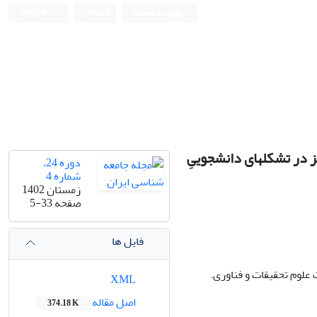
ورود به سامانه
ثبت نام
English
ز در تشکل‏های دانشجوییِ
دوره 24،
شماره 4
زمستان 1402
صفحه
5-33
فایل ها
علوم تحقیقات و فناوری.
XML
اصل مقاله
374.18 K