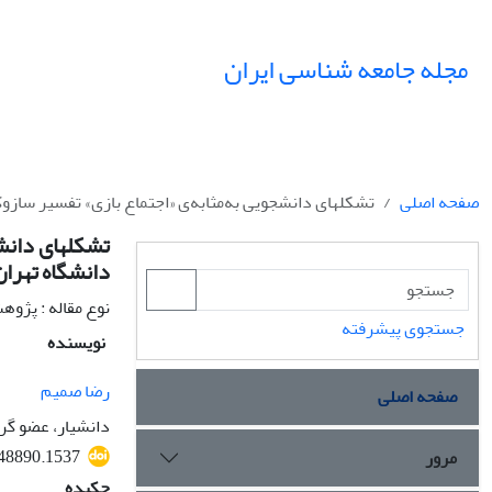
مجله جامعه شناسی ایران
صفحه اصلی
تشکل‏های دانشجویی به‌مثابه‌ی «اجتماع بازی» تفسیر سازوک
تشکل‏های دانش
دانشگاه تهران
نوع مقاله : پژو
جستجوی پیشرفته
نویسنده
رضا صمیم
صفحه اصلی
دانشیار، عضو گر
548890.1537
مرور
چکیده