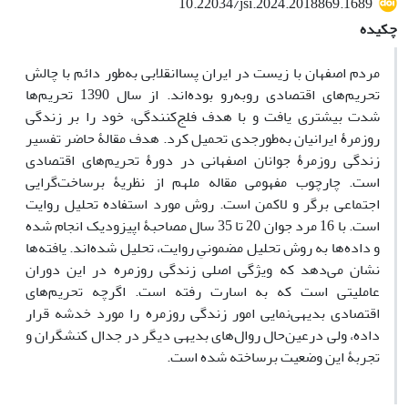
10.22034/jsi.2024.2018869.1689
چکیده
مردم اصفهان با زیست در ایران پساانقلابی به‌طور دائم با چالش
تحریم‌های اقتصادی روبه‌رو بوده‌اند. از سال 1390 تحریم‌ها
شدت بیشتری یافت و با هدف فلج‌کنندگی، خود را بر زندگی
روزمرۀ ایرانیان به‌طورجدی تحمیل کرد. هدف مقالۀ حاضر تفسیر
زندگی روزمرۀ جوانان اصفهانی در دورۀ تحریم‌های اقتصادی
است. چارچوب مفهومی مقاله ملهم از نظریۀ برساخت‌گرایی
اجتماعی برگر و لاکمن است. روش مورد استفاده تحلیل روایت
است. با 16 مرد جوان 20 تا 35 سال مصاحبۀ اپیزودیک انجام شده
و داده‌ها به روش تحلیل مضمونیِ روایت، تحلیل شده‌اند. یافته‌ها
نشان می‌دهد که ویژگی اصلی زندگی روزمره در این دوران
عاملیتی است که به اسارت رفته است. اگرچه تحریم‌های
اقتصادی بدیهی‌نمایی امور زندگی روزمره را مورد خدشه قرار
داده، ولی درعین‌حال روال‌های بدیهی دیگر در جدال کنشگران و
تجربۀ این وضعیت برساخته شده است.