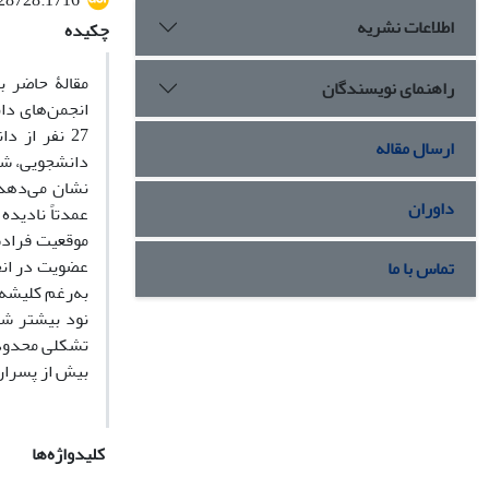
028728.1716
اطلاعات نشریه
چکیده
مقالۀ حاضر ب
راهنمای نویسندگان
انجمن‌های دان
27 نفر از 
ارسال مقاله
دانشجویی، شور
نشان می‌دهد
داوران
عمدتاً نادیده
موقعیت فرادس
عضویت در انجم
تماس با ما
به‌رغم کلیشه
نود بیشتر شد
تشکلی محدودتر
بیش از پسران
کلیدواژه‌ها