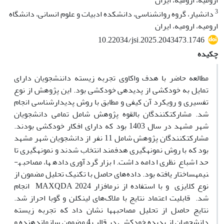
ارومیه، ارومیه، ایران
3
دانشیار، گروه روانشناسی، دانشکده ادبیات و علوم انسانی، دانشگاه
ارومیه، ارومیه، ایران
10.22034/jsi.2025.2043473.1746
چکیده
مطالعه حاضر با هدف واکاوی تجربه زیسته داننشجویان دارای
تمایل به خودکشی از پدیده­ی خودکشی بود. این پژوهش از نوع
تفسیری و رویکرد آن کیفی و مطابق با روش پدیدارشناسی انجام
شد. مشارکت­کنندگان بالقوه پژوهش شامل تمامی دانشجویان
شهر مشهد در سال 1403 بود که دارای افکار خودکشی بودند.
مشارکت­کنندگان پژوهش شامل 11 نفر از دانشجویان شهر مشهد
بود که با روش نمونه­گیری هدفمند انتخاب شدند و نمونه­گیری تا
حد اشباع نظری ادامه داشت. ابزار گردآوری داده­ها، مصاحبه­
نیمه­ساختار یافته بود. داده‌های حاصل با تکنیک تحلیل مضمون از
نوع کلایزی و با استفاده از نرم­افزار MAXQDA 2024 انجام
شد. قابلیت اعتماد نتایج با ملاک‌های لینکلن و گوبا احراز شد.
نتایج حاصل از تحلیل مصاحبه­ها نشان داد که تجربه زیسته
دانشجویان از پدیده خودکشی در قالب 4 مضمون سازمان­دهنده و