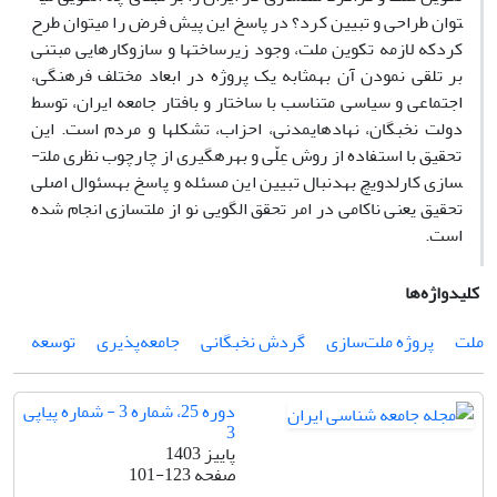
توان طراحی و تبیین کرد؟ در پاسخ این پیش فرض را می­توان طرح
کردکه لازمه تکوین ملت­، وجود زیرساخت­ها و سازوکارهایی مبتنی
بر تلقی نمودن آن به­مثابه یک پروژه در ابعاد مختلف فرهنگی،
اجتماعی و سیاسی متناسب با ساختار و بافتار جامعه ایران، توسط
دولت نخبگان، نهادهای­­مدنی، احزاب، تشکل­ها و مردم است. این
تحقیق با استفاده از روش عِلّی و بهره­گیری از چارچوب نظری ملت­
سازی کارل­دویچ به­دنبال تبیین این مسئله و پاسخ به­سئوال اصلی
تحقیق یعنی ناکامی در امر تحقق الگویی نو از ملت­سازی انجام شده
است.
کلیدواژه‌ها
ملت
پروژه ملت‌سازی
گردش نخبگانی
جامعه‌پذیری
توسعه
دوره 25، شماره 3 - شماره پیاپی
3
پاییز 1403
صفحه
101-123