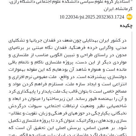
استادیار گروه علوم سیاسی دانشکده علوم اجتماعی دانشگاه رازی،
کرمانشاه، ایران
10.22034/jsi.2025.2032363.1724
چکیده
در کشور ایران به­دلایلی چون ضعف در فقدان جریان­ها و تشکل­های
مدنی، واگرایی خرده فرهنگ­ها، فقدان نگاه مبتنی بر برنامه­ای
مدون در راستای طراحی و تبیین الگویی مناسب از ملت­سازی و
مواردی دیگر از این دست، پروژه ملت­سازی ناکام و ناتمام باقی
مانده است و همواره شاهد آن بوده­ایم که این مقوله به­موازات
دولت­سازی، پیش­نرفته است. در واقع، ملت مفهومی نرم افزاری و
انتزاعی است و ایجاد سازه ملت، مستلزم فراهم کردن مواد و
مصالح خاصی است تا بتوان قالب یک ملت پایدار را پایه­گذاری کرد
و آن را به­منصه ظهور رساند. این زیرساخت­ها را می­توان در ابعاد و
شاخص­هایی نظیر وضعیت ارتباطات اجتماعی، سهولت درگردش
نخبگانی، یکپارچگی در حوزه­های فرهنگی و زبان، تقویت و عقلانی­­
سازی روندهای بروکراتیک، عنوان کرد تا پروژه ملت­سازی تکمیل
شود. بر همین اساس، پرسش اصلی این تحقیق آن است که
تکوین ملت و فراگرد ملت­سازی در ایران را بر مبنای چه الگویی می­