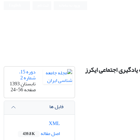
ورود به سامانه
ثبت نام
English
 یادگیری اجتماعی ایکرز
دوره 15،
شماره 2
تابستان 1393
صفحه
24-56
فایل ها
XML
اصل مقاله
439.8 K