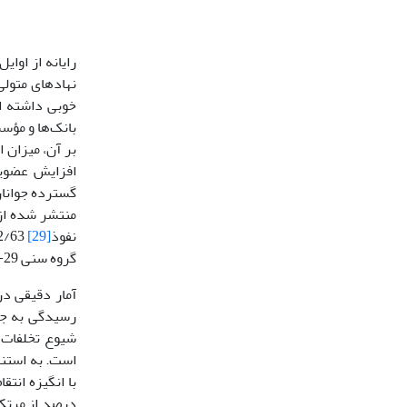
نهادهای متولی
خوبی داشته اس
بانک‌ها و مؤس
بر آن، میزان 
افزایش عضویت
گسترده جوانان
نفوذ
[29]
گروه سنی 29-20 سال تشکیل می‌دهند (خبرگزاری مهر، 1392).
آمار دقیقی در
رسیدگی به جرا
شیوع تخلفات ر