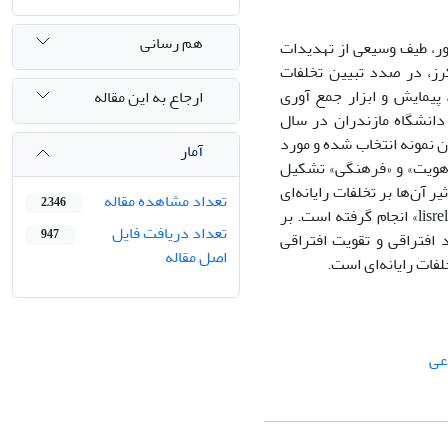
هم رسانی
هور، طیف وسیعی از تهدیدات
کرز، در صدد تبیین تخلفات
 پیمایش و ابزار جمع آوری
ارجاع به این مقاله
دانشگاه مازندران در سال
 به عنوان نمونه‌ انتخاب شده و مورد
آمار
عل هویت» و «فرهنگی» تشکیل
 آن‌ها بر تخلفات رایانه‌ای
تعداد مشاهده مقاله
2,346
و ابعاد سه گانه آن بررسی شده است. تحلیل داده‌ها با استفاده از نرم افزار «Spss» و «lisrel» انجام گرفته است. بر
تعداد دریافت فایل
947
 افتراقی و تقویت افتراقی
اصل مقاله
عی