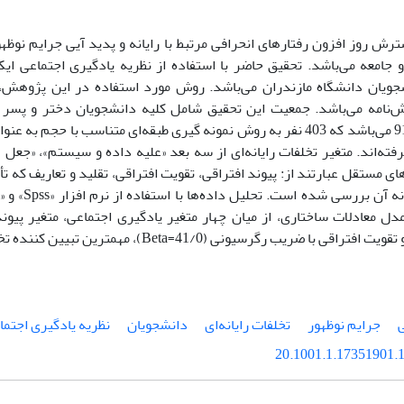
ترش روز افزون رفتارهای انحرافی مرتبط با رایانه و پدید آیی جرایم نوظ
و جامعه می‌باشد. تحقیق حاضر با استفاده از نظریه یادگیری اجتماعی ای
نشجویان دانشگاه مازندران می‌باشد. روش مورد استفاده در این پژوهش،
ش‌نامه می‌باشد. جمعیت این تحقیق شامل کلیه دانشجویان دختر و پسر 
تحصیلی 92-91 می‌باشد که 403 نفر به روش نمونه گیری طبقه‌ای متناسب با حجم
رفته‌اند. متغیر تخلفات رایانه‌ای از سه بعد «علیه داده و سیستم»، «ج
 مستقل عبارتند از: پیوند افتراقی، تقویت افتراقی، تقلید و تعاریف که تأثیر
دل معادلات ساختاری، از میان چهار متغیر یادگیری اجتماعی، متغیر پیوند
ی با ضریب رگرسیونی (41/0=Beta)، مهمترین تبیین کننده تخلفات رایانه‌ای است.
ی
جرایم نوظهور
تخلفات رایانه‌ای
دانشجویان
نظریه یادگیری اجتما
20.1001.1.17351901.1