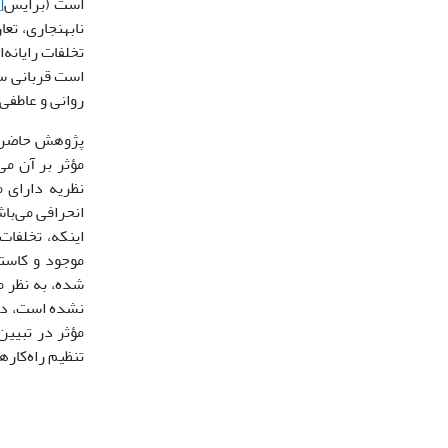
است (برایس
28]
نابهنجاری، تع
تخلفات رایان
است قربانی سر
روانی و عاطفی
پژوهش حاضر با
مؤثر بر آن می
نظریه دارای 
اینکه، تخلفات
موجود و کاستی
شده، به نظر م
نشده است، در ن
مؤثر در تبیین
تنظیم راه‌کاره