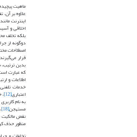
ماهیت پیچیده،
علاوه بر آن، ت
اینترنت مانن
اخلاقی و آسیب
دوگونه از جرا
اصطلاحات مختلف
قرار می‌گیرند
بدین ترتیب، «ت
که عبارت است ا
خدمات تلفنی 
اعتباری
[12]
، 
به نام کاربری
مستهجن
[18]
،
نقض مالکیت م
منظور حذف کرد
تخلفات و جرا