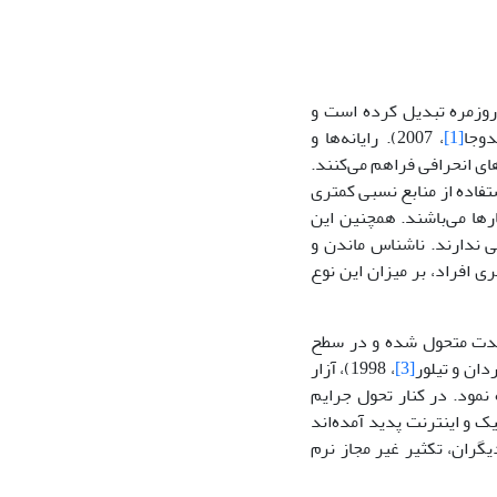
ی روزمره تبدیل کرده است و
دوجا
[1]
، 2007). رایانه‌ها و
ی انحرافی فراهم می‌کنند.
ستفاده از منابع نسبی کمتری
رها می‌باشند. همچنین این
ی ندارند. ناشناس ماندن و
ی افراد، بر میزان این نوع
 شدت متحول شده و در سطح
دان و تیلور
[3]
، 1998)، آزار
اشاره نمود. در کنار تحول جرایم
ک و اینترنت پدید آمده‌اند
گران، تکثیر غیر مجاز نرم