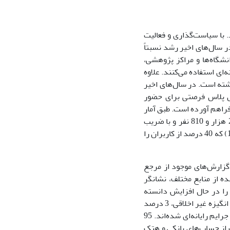
 وارد ایران شد. با سیاست‌گذاری و فعالیت
 سال‌های اخیر رشد نسبتاً
نشگاه‌ها و مراکز پژوهشی،
ای استفاده می‌کنند. علاوه
اشته است. در سال‌های اخیر
ل پلاس فرصتی برای حضور
فراهم آورده است. طبق آمار
منتشر شده از سرشماری سال 1390، تعداد کاربران اینترنتی در کشور 11 میلیون و 221 هزار و 810 نفر و با ضریب
2/63 در صد است (مرکز آمار ایران، سرشماری عمومی نفوس و مسکن سال 1390) که 40 درصد از کاربران را
 گزارش‌های موجود از مرجع
ه‌ از منابع مختلف، نشانگر
ن را در حال افزایش دانسته
است. به استناد گزارش این واحد پلیس، 81 درصد از مجرمین با انگیزه مالی، 13 درصد با انگیزه غیر اخلاقی، 3 درصد
با انگیزه انتقام‌جویی، 2 درصد با انگیزه سرگرمی و یک درصد با انگیزه‌های دیگر مرتکب جرایم رایانه‌ای شده‌اند. 95
1 تا 35 سال قرار دارند. برداشت از حساب‌های بانکی و هتک