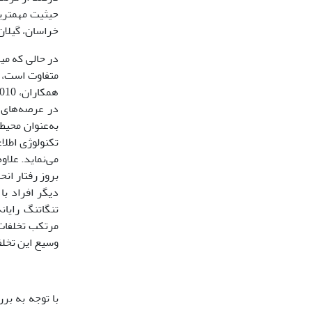
حیثیت مهمترین 
خراسان، گیلان و
در حالی که می
متفاوت است، ا
در عرصه‌های 
به‌عنوان محیط
تکنولوژی اطلا
می‌نماید. علاو
بروز رفتار ان
تنگاتنگ رایان
مرتکب تخلفات 
وسیع این تخلفا
با توجه به بر