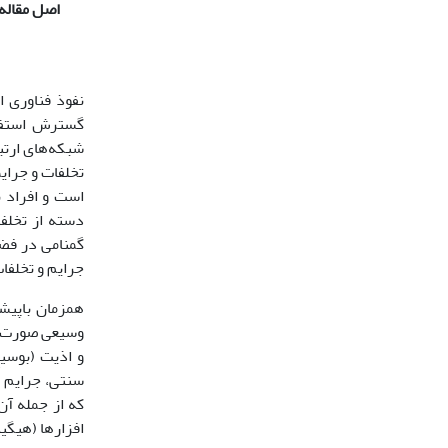
اصل مقاله
نفوذ فناوری ا
گسترش استفاد
شبکه‌های ارتب
تخلفات و جرایم
است و افراد ب
دسته از تخلف
گمنامی در فضا
جرایم و تخلفا
همزمان باپیش
وسیعی صورت می
و اذیت (بوسی
سنتی، جرایم و
که از جمله آن
افزارها (هیگی