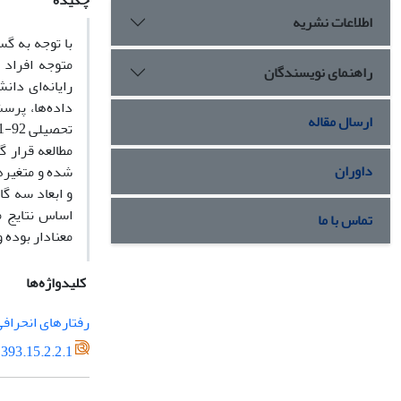
چکیده
اطلاعات نشریه
با توجه به گس
متوجه افراد 
راهنمای نویسندگان
رایانه‌ای دا
داده‌ها، پرس
ارسال مقاله
مطالعه قرار گ
داوران
شده و متغیرهای
اساس نتایج م
تماس با ما
معنادار بوده و تقویت افتراق
کلیدواژه‌ها
رفتارهای انحراف
393.15.2.2.1