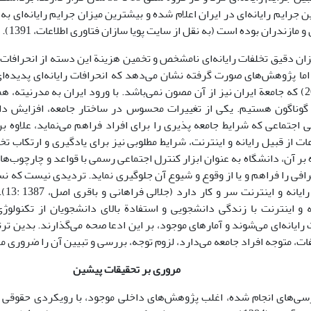
جرایم رایانه‌ای در ایران اعلام شده و بیشترین میزان جرایم رایانه‌ای به
 مازندران بوده است (به نقل از سایت پویا سازان فتاوری اطلاعات، 1391).
زان دقیق تخلفات رایانه‌ای نامشخص و تخمین هزینة این دسته از انحرافات 
ما پژوهش‌های صورت گرفته نشان می‌دهد که انحرافات رایانه‌ای پدیده‌ا
همکاران، 2010) که جامعة ایران نیز از آن مصون نمی‌باشد. با ورود ایران به مدرن
گوناگون هستیم. یکی از تغییرات محسوس در ساختار جامعه، افزایش دانش
ی اجتماعی که شرایط جامعه پذیری را برای افراد فراهم می‌نماید، علاوه 
عات از قبیل رایانه و اینترنت، شرایط مطلوبی نیز برای یادگیری و ارتکاب ت
ه بر آن، دانشگاه به عنوان ابزار کنترل اجتماعی رسمی با قواعد و چارچوب‌ه
حرافی را فراهم و یا از وقوع و شیوع آن جلوگیری نماید. تردیدی نیست که نس
دیگر 
ه و اینترنت با زندگی دانشجویی و استفادة بالای دانشجویان از تکنولوژی
رایانه‌ای می‌شوند و آمارهای موجود، بر این ادعا صحه می‌گذارند. بدین 
ت، متوجه افراد جامعه می‌دارد، لزوم توجه، بررسی و تبیین آن را ضروری می
مروری بر تحقیقات پیشین
رسی‌های انجام شده، اغلب پژوهش‌های داخلی موجود، با رویکردی حقوقی به 