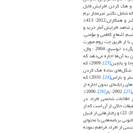
قت و هک کردن افزایش قابل
که شامل تکثیر غیرمجاز نرم
افزار، فیلم و موسیقی می‌باشد، میلیاردها دلار خسارت به کمپانی‌ها وارد می‌کند (هیگنز و همکاران،2012: 413)،
وز شاهد افزایش آمار خرید و
شیم (شعاع کاظمی و مؤمنی،
میل یا از طریق چت روم صورت
می‌گیرد، علاوه بر اخاذی، کلاهبرداری و زیان مالی، ترس و اضطراب زیادی را موجب می‌گردد (بوسیج، 2004 ؛ وال،
ن به آن‌ها اجازه می‌دهد که
ا و پاتچین
[23]
، 2009) که
 و شکل‌های سادة هک کردن
لر و باراس
[24]
، 2010) که
 رایانه‌ای بدون اجازه از
[25]
، 2002؛ یار
[26]
، 2006).
ز اطلاعات شخصی افراد در
یقات حاکی از آن است که از
و همکاران، 2008: 22) و رفتارهایی از قبیل
ونی برنامه‌هایی با محتوای
نسی از افراد فراهم نموده