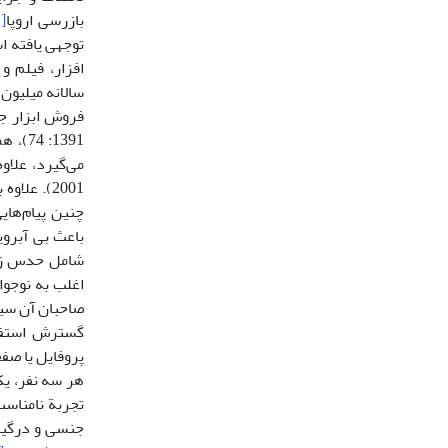
بازرسی اروپا
[22]
توجهی یافته ا
سالانه میلیون‌
فروش ابزار جر
1391:
2001). عل
چنین پیام‌ها
باعث بی آبرو
شامل حدس زدن
اغلب به نوجوا
صاحبان آن سیس
گسترش استفاد
پروفایل یا صف
هر سه نفر، یک
تجربة نامناسب
جنسی و درگیر