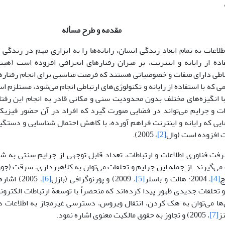
مقدمه و طرح مسأله
طلاعات به تمام ابعاد زندگی انسان، رایانه‌ها را به ابزاری مهم در زندگ
ه از رایانه و اینترنت، بر میزان رفتارهای انحرافی افزوده است (هین
اطی دارای صفات و خصوصیاتی هستند که فرصت مناسبی برای انجام رفتارها
ی که با استفاده از رایانه و تکنولوژی‌های ارتباطی انجام می‌شود، مستلزم ا
ا انگیزه‌های مختلف بدون محدودیت سنی و مکانی قادر به انجام این رفتا
ات و جرایم می‌تواند در فضایی صورت گیرد که افراد در آن حضور فیزیک
یی که رایانه و اینترنت فراهم آورده، با کاهش احتمال شناسایی و دستگیر
ت افزوده است (وال
[2]
، 2005).
رفت فناوری اطلاعات و ارتباطات، تعداد قابل توجهی از جرایم سنتی به
‌گیرند. از جمله این جرایم و تخلفات می‌توان به کلاهبرداری، سرقت (جور
ج
[4]
، 2004؛ هالت و باسلر
[5]
، 2009) و پورنوگرافی (بازل
[6]
، 2005) 
 تخلفات جدیدی ظهور پیدا کرده‌اند که منحصراً با توسعة ارتباطات الکترونی
‌ها می‌توان به هک کردن، انتقال ویروس، دسترسی غیرمجاز به اطلاعات دی
نز
[7]
، 2005) و تجاوز به حقوق مالکیت معنوی اشاره نمود.