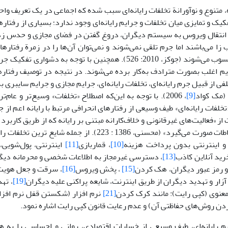
 متنوع و نوآورانة تخلفات رایانه‌ای سبب شده که اجماعی در یک تعریف واح
فکیک و تمایزی میان تخلفات و جرایم رایانه‌ای وجود ندارد؛ بسیاری از رفتارها
د انتقال ویروس به سیستم دیگران، دروغ گفتن در فضای مجازی و حدس زد
 زا می‌باشند اما جرم تلقی نمی‌شوند و نمی‌توان آن‌ها را در زمرة رفتاره
بلکه تخلف محسوب می‌شوند (جوکز، 2010: 526). همچنین با توجه به دش
یم اغلب بصورت مترادف به‌کار برده می‌شوند. در نتیجه در توصیف رفتارهای
ی از قبیل جرم رایانه‌ای، تخلفات رایانه‌ای، جرایم مجازی و جرایم سایبری 
 (مک کواد
[9]
، 2006). با توجه به این‌که اصطلاح «تخلفات» وسیع‌تر و عام‌
خلفات رایانه‌ای» طیف وسیعی از رفتارهای انحرافی مرتبط با رایانه اعم از ج
ز «فعالیت‌های غیرقانونی و خلاف‌کارانه مبتنی بر رایانه­ که از طریق کاربرد
اطلاعات و ارتباطات صورت می‌گیرد» (محسنی، 1386 : 223). از جم
و اینترنتی بدون پرداخت هزینه
[10]
، قماربازی
[11]
اینترنتی، پول‌شویی،
خرید آنلاین کاذب
[13]
، دسترسی غیرمجاز به اطلاعات شخصی و محرمانه دیگ
 و رمز عبور دیگران، هک کردن
[15]
، پخش ویروس
[16]
، سرقت و جعل هویت
 آزار و تهدید دیگران از طریق اینترنت، شایعه پراکنی علیه دیگران
[19]
، ته
عنوی (کپی رایت): مانند کرک کردن
[21]
نرم افزار (شکستن قفل نرم افزار ی
ن روش‌های حفاظتی آن) و عدم رعایت قانون کپی رایت اشاره نمود.
یم رایانه‌ای، طیف وسیعی از خسارات اقتصادی، روانی و احساسی را به 