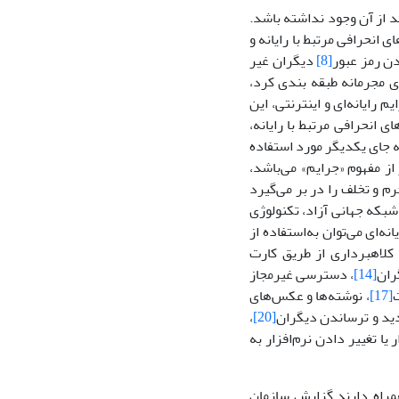
د از آن وجود نداشته باشد.
ی انحرافی مرتبط با رایانه و
ن رمز عبور
[8]
دیگران غیر
ای مجرمانه طبقه بندی کرد،
واری تفکیک جرایم رایانه‌ای و اینترنتی، این
 انحرافی مرتبط با رایانه،
به جای یکدیگر مورد استفاده
تر از مفهوم «جرایم» می‌باشد،
رم و تخلف را در بر می‌گیرد
 شبکه جهانی آزاد، ­تکنولوژی
له شایع ترین تخلفات رایانه‌ای می‌توان به‌استفاده از
 کلاهبرداری از طریق کارت
ران
[14]
، دسترسی غیرمجاز
[17]
، نوشته‌ها و عکس‌های
دید و ترساندن دیگران
[20]
،
ا تغییر دادن نرم‌افزار به
همراه دارند.گزارش سازمان