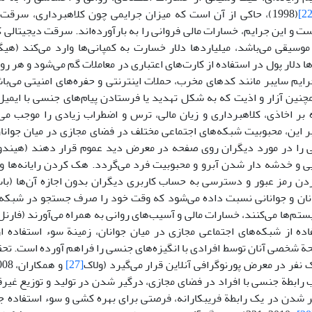
(1998)، حاکی از آن است که میزان جرایمی چون کلاهبرداری، سر
ست و این جرایم، خسارات مالی فروانی را به بارآورده‌اند. سرقت دیجیتالی 
ها دلار پول در استفاده از کارت‌های اعتباری در معاملات گم می‌شود و هر ر
ایم سایبر مانند کدهای مخرب، حملات اینترنتی و حفره‌های امنیتی می‌با
 74)، همچنین آزار و اذیت که به شکل تهدید یا فرستادن پیام‌های جنسی با ای
اوه بر این، محبوبیت شبکه‌های اجتماعی مختلف در فضای مجازی در میان جوانا
یی را در مورد دیگران روی صفحه در معرض دید عموم قرار دهند (هیندوج
یی و خدشه دار شدن آبرو و محبوبیت فرد می‌گردد. هک کردن رایانه‌ها
 رمز عبور و دسترسی به حساب کاربری دیگران بدون اجازه آن‌ها (باس
نان و جوانانی نسبت داده می‌شود که وقت خود را صرف جستجو در شبکه‌های
تم‌ها می‌کنند، خسارات مالی و آسیب‌های روانی به همراه می‌آورند (فارنل
ه از شبکه‌های اجتماعی مجازی در میان جوانان، زمینة سوء استفاده ا
حة شخصی آنان توسط افرادی با انگیزه‌های جنسی را فراهم آورده است. تحق
 نفر در معرض پورنوگرافی آنلاین قرار می‌گیرد (ولاک
[27]
 رابطة جنسی با افراد در فضای مجازی، درگیر شدن در تولید و توزیع غیرقان
 شدن در یک رابطة فریبکارانه، فرصتی برای بهره کشی و سوء استفاده ج