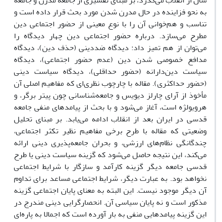
سال از انقلاب می‌گذرد، بر مبنای تفسیری از جامعه مدرن و جامعه
به نحو فزاینده در حال مدرن شدن مورد بحث قرار داده است و
تناسب و هم‌خوانی آن را با نوع معینی از حضور اجتماعی دین
مطرح می‌سازد. درباره حضور اجتماعی دین چهار دیدگاه را
می‌توان از هم تمیز داد: دیدگاه ضددینی (حذف دین)، دیدگاه
مدافع خصوصی شدن دین (عدم حضور اجتماعی)، دیدگاه
سیاست دین‌دارانه (حضور حداقلی)، دیدگاه سیاست دینی
(حضور حداکثری). مقاله با چارچوب نظری‌ای که مفاهیم اصلی آن
مأخوذ از آرای چارلز دیویس و جامعه‌شناسانی چون پیتر برگر، و
هرویولژه است، آغاز می‌شود و با بحث از پیامدهای منفی جامعه
قدسی در ایران بعد از انقلاب ادامه می‌یابد. بر مبنای تحلیل
وضعیتی که مقاله با طرح برخی مفاهیم نظیر تکثر اجتماعی،
چندگانگی نظام‌های ارزشی، و بحران جامعه‌پذیری دینی ارائه
می‌کند، این نتیجه حاصل می‌شود که گزینه سیاست دینی یا طرح
قدسی جامعه دیگر گزینه کارآمد و سازگار با شرایط اجتماعی
نخواهد بود. به عبارت دیگر، شرایط اجتماعی مساعد برای تداوم
آن دیگر موجود نیست. این البته به معنای پایان اجتماعی گزینه
مذکور است و نه پایان سیاسی آن. انحصارگرایی دینی مندرج در
این گزینه پیامدهایی منفی به بار آورده است که اجمالا به پاره‌ای