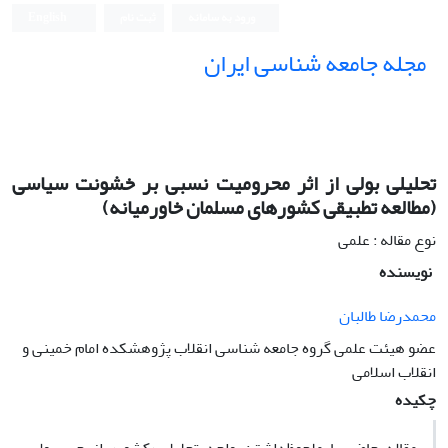
ورود به سامانه
ثبت نام
English
مجله جامعه شناسی ایران
تحلیلى بولى از اثر محرومیت نسبى بر خشونت سیاسى
(مطالعه تطبیقى کشورهاى مسلمان خاورمیانه)
نوع مقاله : علمی
نویسنده
محمدرضا طالبان
عضو هیئت علمى گروه جامعه شناسى انقلاب پژوهشکده امام خمینى و
انقلاب اسلامى
چکیده