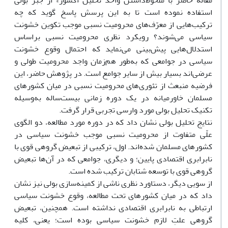
مقاله حاضر با ملحوظ‌داشتن واحد تحلیل «کشور» از جبر بولى
استفاده نموده است تا به این پرسش پاسخ گوید که چه
ترکیب‌هایى از معرّف‌هاى محرومیت نسبى موجب تکوین خشونت
سیاسى مى‌شوند؟ رویکرد نظرى محرومیت نسبى براساس
استدلال‌هایى پیش‌بینى مى‌نماید که احتمال وقوع خشونت
سیاسى در جوامعى که به‌طور هم‌زمان واجد محرومیت طولى و
عرضى‌اند بسیار بیش از سایر جوامع است. در پژوهش حاضر، این
فرضیه منبعث از تئورى‌هاى محرومیت نسبى در میان کشورهاى
مسلمان خاورمیانه در یک دوره زمانى بیست‌ساله به‌وسیله
تکنیک تحلیل بولى مورد وارسى تجربى قرار گرفت.
نتایج تحلیل بولى نشان داد که در دوره مورد مطالعه، دو الگوى
علّى متفاوت از محرومیت نسبى موجب خشونت سیاسى در
کشورهاى مسلمان شده‌اند. اول، ترکیبى از تبعیض گروهى قوى با
نابرابرى اقتصادى پایین؛ و دیگرى، جوامعى که در آن‌ها تبعیض
گروهى قوى با توسعه شتابان ترکیب شده است.
از سویى دیگر، دستاورد نظرى ناشى از کمینه‌سازى بولى نیز نشان
داد که در میان کشورهاى تحت مطالعه، وقوع خشونت سیاسى
ارتباطى به نابرابرى اقتصادى نداشته است. همچنین، تبعیض
گروهى علتِ لازم خشونت سیاسى بوده است؛ یعنى، کلیه