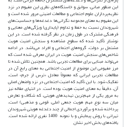
پاره‌ای از نگرانی‌ها و دغدغه‌های کنشگران جامعه ایرانی است. به
این منظور مبانی، سوابق و خاستگاه‌های نظری این مفهوم در نزد
نظریه‌پردازان علوم اجتماعی و مطالعات امنیتی مرور شده است و
این مفهوم به معنای مجموعه نگرانی‌ها دغدغه‌ها و حساسیت‌های
شهروندان نسبت به حفظ و تداوم (پایداری( ویژگی‌های معنایی و
فرهنگی مشترک در طول زمان در نظر گرفته شده است. در این
نوشتار تأکید شده که سطوح مشاهده و سنجش امنیت هویت
مشتمل بر دولت، گروه‌های اجتماعی و افراد می‌باشد. در ادامه
شاخص‌های سنجش امنیت هویت در ایران معرفی شده است که
می‌تواند مبنایی برای مطالعات تجربی باشد. همچنین تلاش شده تا
مرز مفهومی این موضوع از امنیت اجتماعی به معنای رایج آن در
مطالعات تجربی ایرانی که معمولاً معادل «ترس از جرم» است،
تفکیک شود. با این تأکید که امنیت اجتماعی در نزد واضعان اصلی
آن، دقیقاً به معنای امنیتِ هویت بوده است. در انتهای مقاله نیز
به مرور یکی از مهم‌ترین تهدیدهای هویتی، که شکاف و تعارض
میان سه نوع مهم هویت جمعی (ملی، قومی و مذهبی) است،
پرداخته شده و برآوردی اجمالی از چند دغدغه هویتی شهروندان
تهرانی با روش پیمایش و با نمونه 1400 نفری ارائه شده است.
یافته‌های بخش اخیر نشان