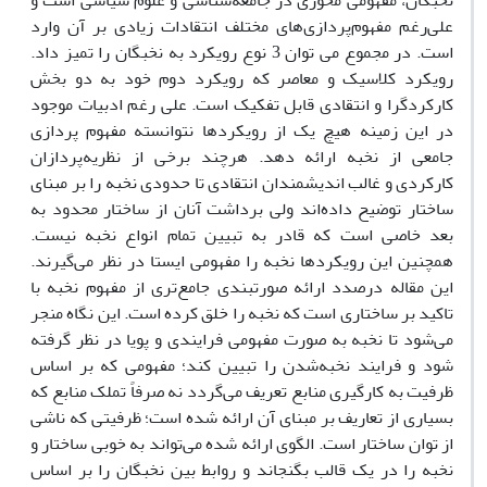
نخبگان، مفهومی محوری در جامعه‌شناسی و علوم سیاسی است و
علی‌رغم مفهوم‌پردازی‌های مختلف انتقادات زیادی بر آن وارد
است. در مجموع می توان 3 نوع رویکرد به نخبگان را تمیز داد.
رویکرد کلاسیک و معاصر که رویکرد دوم خود به دو بخش
کارکردگرا و انتقادی قابل تفکیک است. علی رغم ادبیات موجود
در این زمینه هیچ یک از رویکردها نتوانسته مفهوم پردازی
جامعی از نخبه ارائه دهد. هرچند برخی از نظریه‌پردازان
کارکردی و غالب اندیشمندان انتقادی تا حدودی نخبه را بر مبنای
ساختار توضیح داده‌اند ولی برداشت آنان از ساختار محدود به
بعد خاصی است که قادر به تبیین تمام انواع نخبه نیست.
همچنین این رویکردها نخبه را مفهومی ایستا در نظر می‌گیرند.
این مقاله درصدد ارائه صورتبندی جامع‌تری از مفهوم نخبه با
تاکید بر ساختاری است که نخبه را خلق کرده است. این نگاه منجر
می‌شود تا نخبه به صورت مفهومی فرایندی و پویا در نظر گرفته
شود و فرایند نخبه‌شدن را تبیین کند؛ مفهومی که بر اساس
ظرفیت به کارگیری منابع تعریف می‌گردد نه صرفاً تملک منابع که
بسیاری از تعاریف بر مبنای آن ارائه شده است؛ ظرفیتی که ناشی
از توان ساختار است. الگوی ارائه شده می‌تواند به خوبی ساختار و
نخبه را در یک قالب بگنجاند و روابط بین نخبگان را بر اساس