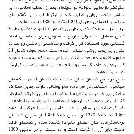
سینمایی نیز نمود تصویری دارد. هدف مقاله حاضر این است که
چگونگی بازنمایی خانواده در سینمای بعد از انقلاب اسلامی را بر
اساس عناصر روایی تحلیل کند و ارتباط آن را با گفتمان‏های
سیاسی- اجتماعی دهه‏ها‏ی 1360، 1370 و 1380 تفسیر نماید.
برای نیل به هدف فوق، نظریه‏ی گفتمان لاکلائو و موف و نظریة
کنش متقابل به عنوان چارچوب مفهومی برای شناسایی ابعاد
گفتمانی مورد استفاده قرار گرفته و مفاهیمی از تحلیل روایت به
عنوان چارچوب روشی اقتباس شده است. حجم نمونه شامل 24
فیلم ساخته شده بعد از انقلاب اسلامی است که به شیوة «نمونه
گیری موارد حاد» گزینش و نتایج بعد از تضمین اعتبار، گزارش
نویسی شده‏اند.
نتایج در سطح گفتمان نشان می‏دهند که گفتمان فیلم‏ها با گفتمان
سیاسی- اجتماعی در هر دهه هم پوشانی دارند. بدین معنا که
ساختار پی‏رنگ در روایت فیلم‏ها به گونه‏ای سامان یافته‏اند که ابعاد
گفتمانی هر دهه را در بازنمود انسجام، دوام و واپاشی خانواده در
نظر گرفته‏اند. در سطح بازنمایی داستان نیز، با حرکت از دهة
1360 به دهة 1370 و سپس دهة 1380 از میزان کنش‏های
پرخاشگرایانه میان اعضای خانواده کاسته شده و کنش‏های فاقد
محبت جای آن را گرفته است و به سمت اواخر دهه‏ی 1380