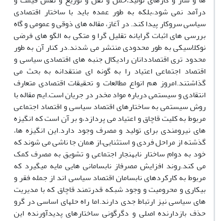
ها و ساز و کارهای تولید،حمل و نقل و توزیع و نقش قیمت و
درآمد نمی شود،بلکه به طور عمده باید با ساختار اقتصادی
سیاسی سروکار پیدا کند. در آغاز، مقاله های ذوقی و عمومی و گاه
بررسی های اثبات گرایانه تقلیل گرا و متکی به الگو های فرضی
نوکلاسیکی به طور محدودی منتشر می شدند.در کنار آن به طور
محدود تری اقتصاددانان رادیکال جنبه های اقتصادی سیاسی و
اقتصاد اجتماعی اعتیاد را به گونه ای منتقدانه به بحث می
گذاشتند.امروز هم انواع مطالعات و تحقیقات اقتصادی متعارف
انتقادی و سیستمی درباره مواد مخدر در جریان است.ایم مقاله با
روش سیستمی به ساختارهای اقتصاد سیاسی و اقتصاد اجتماعی
مربوط به کلیت قاچاق و اعتیاد می پردازد،و بر آن است که انگیزه
های نیرومندی برای تولید و مصرف وجود دارد.این انگیزه ها،
گذشته از مراحل فردی و استثنایی،از همان جا ناشی می شوند که
خود به دوام ساختار نابهنجار اجتماعی و تشویق به مصرف کمک
می کند.روند افزایش مصرفاز نابسامانی هایی مایه میگیرد که
مربوط به کارکردهای نابسامان اقتصاد سیاسی اند از جمله فقر و
بیکاری و محرومیت و وجود شبکه قدرتمند قاچاق که با مدیریت
های سیاسی نیز ارتباط جدی دارند.اما راه حلهای اساسی در گرو
حذف بازدارنده اصلی و دگرگونی ساختارهای پدیدآورنده این