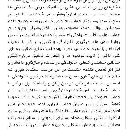
برای این گروه از زنان بهره مندی از فواید ترکیب نقش و مقابله با
فشارهای روانی-اجتماعی ناشی از نظام گسترش یافته نقش ها
،به ندرت میسر است.در این پژوهش سعی شده است تا با پاسخ
به چند سوال،سازوکار حمایت اجتماعی در این زمینه توضیح داده
شود.این سوالات عمدتا معطوف روشن ساختن،میزان،نوع و منبع
حمایت های شغلی-خانوادگی احساس شده فرد شاغل و نیز تبیین
روابط متغیرهای درگیری خانوادگی و کنترل بر کار با حمایت
اجتماعی با توجه به جنسیت فرد بوده است.نتایج تحقیق به طور
کلی حاکی از تایید فرضیه ها و انتظارات تحقیق درباره نقش
حفاظتی حمایتهای شغلی-خانوادگی در مقابله و سازگاری با فشار و
نیز اثر تعدیل کننده جنسیت بر این فرایند است.به طوری که
نتایج تحلیل های آماری نشان میدهد رابطه درگیری خانوادگی با
احساس حمایت خانوادگی در بین زنان و رابطه کنترل بر کار با
حمایت شغلی احساس شده مردان قوی تر است .با افزایش میزان
جمایت خانوادگی ار حجم انتظارات نقش خانوادگی فرد کاسته و با
کاهش سن زنان بر میزان حمایت ابزاری اعضا خانواده از آنان
افزوده می شود.رابطه حمایت خانوادگی با متغیرهایی نظری سن و
انتظارات نقش شغلی،تعداد سالهای ازدواج و سطح تحصیلات
معنادار است و حمایت شغلی به ویژه حمایت دریافت شده از