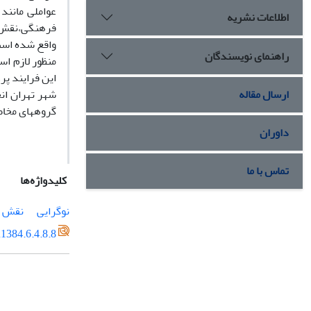
عواملی مانند
اطلاعات نشریه
فرهنگی،نقش ا
واقع شده است
راهنمای نویسندگان
منظور لازم ا
ارسال مقاله
شهر تهران ان
گروههای مخاط
داوران
تماس با ما
کلیدواژه‌ها
نوگرایی
نقش م
1384.6.4.8.8