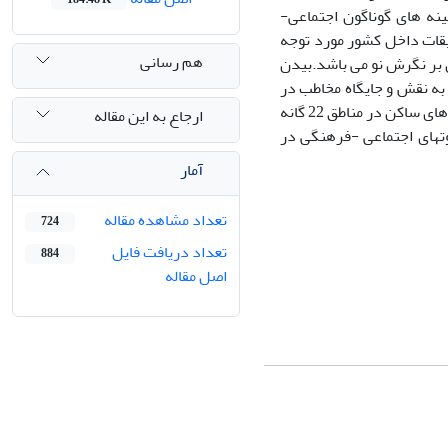
نه های گوناگون اجتماعی-
یقات داخل کشور مورد توجه
هم رسانی
 بر نگرش نو می باشد.بیدن
به نقش و جایگاه مخاطب در
این فرایند پرداخته شود.این تحقیق،به شیوه پیمایش،با حجمی برابر 1047 نمونه از خانوارهای ساکن در مناطق 22 گانه
ارجاع به این مقاله
وتهای اجتماعی -فرهنگی در
آمار
تعداد مشاهده مقاله
724
تعداد دریافت فایل
884
اصل مقاله