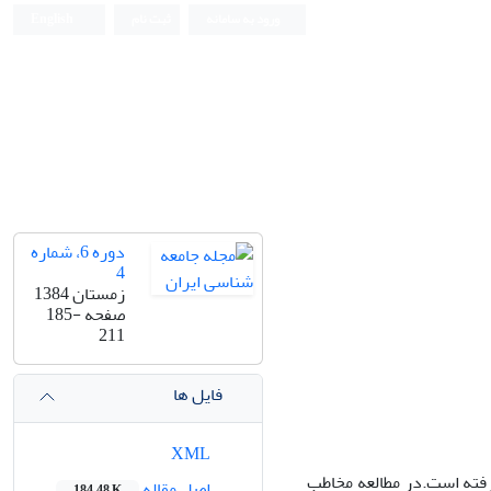
ورود به سامانه
ثبت نام
English
دوره 6، شماره
4
زمستان 1384
صفحه
185-
211
فایل ها
XML
گرفته است.در مطالعه مخاطب
اصل مقاله
184.48 K