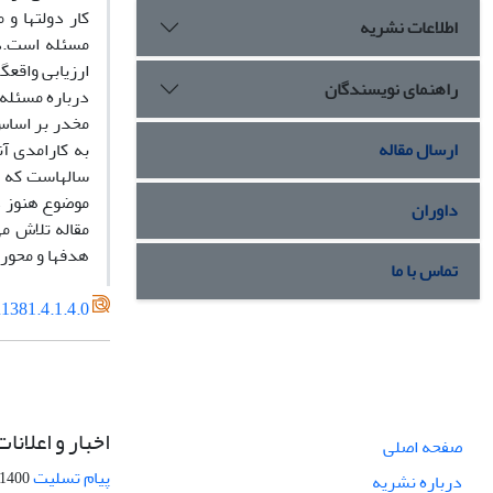
کار دولتها و
اطلاعات نشریه
مسئله است.در
ارزیابی واقع
راهنمای نویسندگان
درباره مسئله 
مخدر بر اساس
ارسال مقاله
به کارامدی آ
سالهاست که ب
موضوع هنوز د
داوران
مقاله تلاش م
هدفها و محوره
تماس با ما
1381.4.1.4.0
اخبار و اعلانات
صفحه اصلی
پیام تسلیت
1400-09-12
درباره نشریه