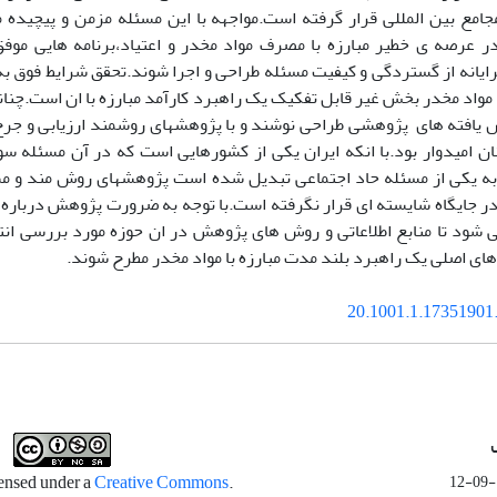
 مجامع بین المللی قرار گرفته است.مواجهه با این مسئله مزمن و پیچیده
 عرصه ی خطیر مبارزه با مصرف مواد مخدر و اعتیاد،برنامه هایی موف
گرایانه از گستردگی و کیفیت مسئله طراحی و اجرا شوند.تحقق شرایط فوق 
مواد مخدر بخش غیر قابل تفکیک یک راهبرد کارآمد مبارزه با ان است.چنانچ
 یافته های پژوهشی طراحی نوشند و با پژوهشهای روشمند ارزیابی و جرح
نان امیدوار بود.با انکه ایران یکی از کشورهایی است که در آن مسئله س
ه یکی از مسئله حاد اجتماعی تبدیل شده است پژوهشهای روش مند و م
ر جایگاه شایسته ای قرار نگرفته است.با توجه به ضرورت پژوهش درباره 
ی شود تا منابع اطلاعاتی و روش های پژوهش در ان حوزه مورد بررسی انتقا
ای اصلی یک راهبرد بلند مدت مبارزه با مواد مخدر مطرح شوند.
20.1001.1.17351901.
Creative Commons
.This work is licensed under a