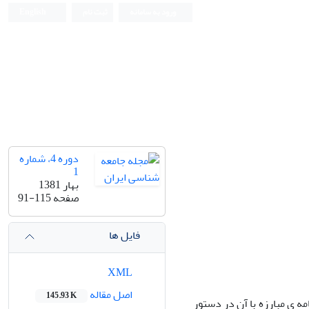
ورود به سامانه
ثبت نام
English
دوره 4، شماره
1
بهار 1381
صفحه
91-115
فایل ها
XML
اصل مقاله
145.93 K
ه ی مبارزه با آن در دستور